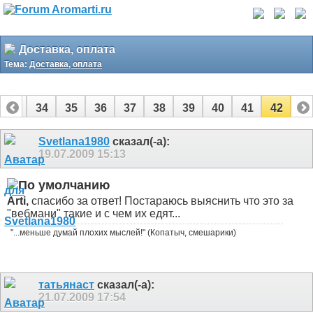
Доставка, оплата
Тема:
Доставка, оплата
33
34
35
36
37
38
39
40
41
42
Svetlana1980
сказал(-а):
19.07.2009
15:13
Arti,
спасибо за ответ! Постараюсь выяснить что это за
"вебмани" такие и с чем их едят...
"...меньше думай плохих мыслей!" (Копатыч, смешарики)
татьянаст
сказал(-а):
21.07.2009
17:54