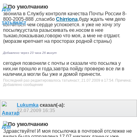
звонила в Службу контроля качества Почты России 8-
800-2005-888 ,спасибо
Chirriona
,буду ждать чем дело
кончиться чем сердце успокоется. я уже не хочу эту
посылку,устала разыскивать ее.носом в нее
тыкаю,показываю,говорю что моя, а мне не отдают.
(моразм крепчает на просторах родной страны)
Добавлено через 23 часа 26 минут
сегодня позвонили с почты и сказали что посылка у
них,ни прошло и года,завтра пойду проверю все ли в
наличии,а могли бы уже и домой принести.
Последний раз редактировалось татьянаст; 21.07.2009 в
17:54
.
Причина:
Добавлено сообщение
Lukumka
сказал(-а):
22.07.2009
16:35
Здравствуйте! И моя посылочка в почтовой отслежке не
видна,была отправлена 17.07 никаких данных,уже