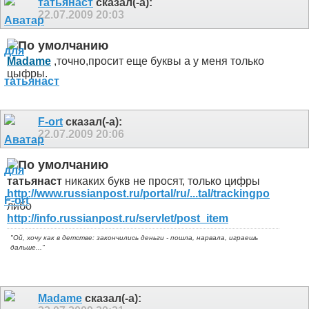
татьянаст
сказал(-а):
22.07.2009
20:03
Madame
,точно,просит еще буквы а у меня только
цыфры.
F-ort
сказал(-а):
22.07.2009
20:06
татьянаст
никаких букв не просят, только цифры
http://www.russianpost.ru/portal/ru/...tal/trackingpo
либо
http://info.russianpost.ru/servlet/post_item
"Ой, хочу как в детстве: закончились деньги - пошла, нарвала, играешь
дальше..."
Madame
сказал(-а):