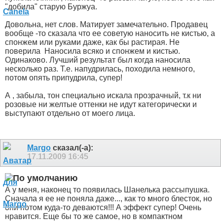
"добила" старую Буржуа.
Довольна, нет слов. Матирует замечательно. Продавец
вообще -то сказала что ее советую наносить не кистью, а
спонжем или руками даже, как бы растирая. Не
поверила
Наносила всяко и спонжем и кистью.
Одинаково. Лучший результат был когда наносила
несколько раз. Т.е. напудрилась, походила немного,
потом опять припудрила, супер!
А , забыла, тон специально искала прозрачный, т.к ни
розовые ни желтые оттенки не идут категорически и
выступают отдельно от моего лица.
Margo
сказал(-а):
17.11.2009
16:45
А у меня, наконец то появилась Шанелька рассыпушка
.
Сначала я ее не поняла даже..., как то много блесток, но
они потом куда-то деваются!!! А эффект супер! Очень
нравится
. Еще бы то же самое, но в компактном