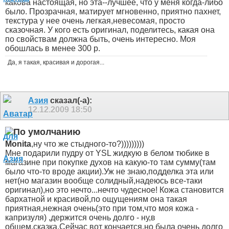
какова настоящая, но эта--лучшее, что у меня когда-либо
было. Прозрачная, матирует мгновенно, приятно пахнет,
текстура у нее очень легкая,невесомая, просто
сказочная. У кого есть оригинал, поделитесь, какая она
по свойствам должна быть, очень интересно. Моя
обошлась в менее 300 р.
Да, я такая, красивая и дорогая...
Азия
сказал(-а):
12.12.2009
18:50
Monita
,ну что же стыдного-то?)))))))))
Мне подарили пудру от YSL жидкую в белом тюбике в
магазине при покупке духов на какую-то там сумму(там
было что-то вроде акции).Уж не знаю,подделка эта или
нет(но магазин вообще солидный,надеюсь все-таки
оригинал),но это нечто...нечто чудесное! Кожа становится
бархатной и красивой,по ощущениям она такая
приятная,нежная очень(это при том,что моя кожа -
капризуля) ,держится очень долго - ну,в
общем,сказка.Сейчас вот кончается,но была очень долго