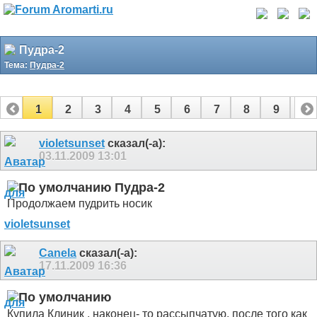
Пудра-2
Тема:
Пудра-2
1
2
3
4
5
6
7
8
9
10
11
12
13
violetsunset
сказал(-а):
03.11.2009
13:01
Пудра-2
Продолжаем пудрить носик
Canela
сказал(-а):
17.11.2009
16:36
Купила Клиник , наконец- то рассыпчатую, после того как