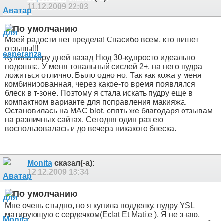
11.12.2009
22:03
Моей радости нет предела! Спасибо всем, кто пишет
отзывы!!!
Купила пару дней назад Нюд 30-ку,просто идеально
подошла. У меня тональный сислей 2+, на него пудра
ложиться отлично. Было одно но. Так как кожа у меня
комбинированная, через какое-то время появлялся
блеск в т-зоне. Поэтому я стала искать пудру еще в
компактном варианте для поправления макияжа.
Остановилась на MAC blot, опять же благодаря отзывам
на различных сайтах. Сегодня один раз ею
воспользовалась и до вечера никакого блеска.
Monita
сказал(-а):
12.12.2009
18:34
Мне очень стыдно, но я купила подделку, пудру YSL
матирующую с сердечком(Eclat Et Matite ). Я не знаю,