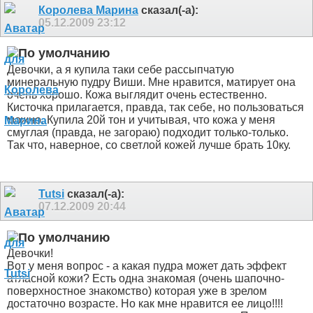
Королева Марина
сказал(-а):
05.12.2009
23:12
Девочки, а я купила таки себе рассыпчатую
минеральную пудру Виши. Мне нравится, матирует она
очень хорошо. Кожа выглядит очень естественно.
Кисточка прилагается, правда, так себе, но пользоваться
можно. Купила 20й тон и учитывая, что кожа у меня
смуглая (правда, не загораю) подходит только-только.
Так что, наверное, со светлой кожей лучше брать 10ку.
Tutsi
сказал(-а):
07.12.2009
20:44
Девочки!
Вот у меня вопрос - а какая пудра может дать эффект
атласной кожи? Есть одна знакомая (очень шапочно-
поверхностное знакомство) которая уже в зрелом
достаточно возрасте. Но как мне нравится ее лицо!!!!