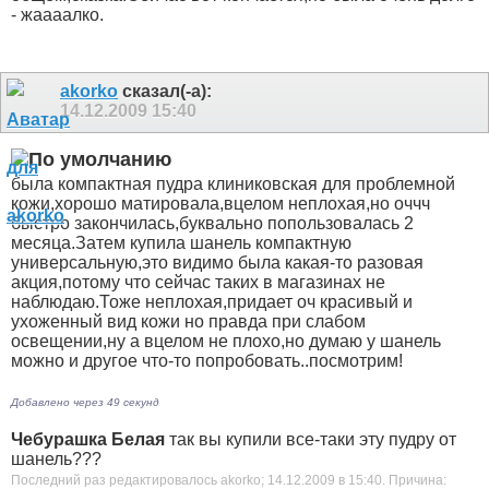
- жаааалко.
akorko
сказал(-а):
14.12.2009
15:40
была компактная пудра клиниковская для проблемной
кожи,хорошо матировала,вцелом неплохая,но оччч
быстро закончилась,буквально попользовалась 2
месяца.Затем купила шанель компактную
универсальную,это видимо была какая-то разовая
акция,потому что сейчас таких в магазинах не
наблюдаю.Тоже неплохая,придает оч красивый и
ухоженный вид кожи но правда при слабом
освещении,ну а вцелом не плохо,но думаю у шанель
можно и другое что-то попробовать..посмотрим!
Добавлено через 49 секунд
Чебурашка Белая
так вы купили все-таки эту пудру от
шанель???
Последний раз редактировалось akorko; 14.12.2009 в
15:40
.
Причина: