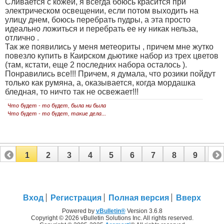
Сливается с кожей, я всегда боюсь красится при
электрическом освещении, если потом выходить на
улицу днем, боюсь перебрать пудры, а эта просто
идеально ложиться и перебрать ее ну никак нельза,
отлично
.
Так же появились у меня метеориты
, причем мне жутко
повезло купить в Каирском дьютике набор из трех цветов
(там, кстати, еще 2 последних набора осталось
).
Понравились все!!! Причем, я думала, что розики пойдут
только как румяна, а, оказывается, когда мордашка
бледная, то ничто так не освежает!!!
Что будет - то будет, была ни была
Что будет - то будет, такие дела...
1
2
3
4
5
6
7
8
9
10
11
12
13
Вход
Регистрация
Полная версия
Вверх
Powered by
vBulletin®
Version 3.6.8
Copyright © 2026 vBulletin Solutions Inc. All rights reserved.