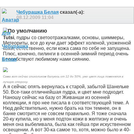
Чебурашка Белая
сказал(-а):
08.12.2009
11:04
Tutsi
, пудры со светоотражалками, основы, шиммеры,
Метеориты, все до кучи дает эффект холеной, ухоженной
кожи, естественно, если кожа сама по себе не запущена.
Плюс, конечно, пилинги в осенней-зимний период очень
способствуют любимому нами сиянию.
Сама вот сейчас гликоликом балуюсь от 12 до 50%, уже цвет лица поменялся в
лучшую сторону.
А я сейчас опять вернулась к старой, забытой Шанельке
50. Все-таки отличнейшая пудра, и цвет мне подходит.
Наношу сейчас на базу от Живанши из осенней
коллекции, я про нее писала в соответствующей теме. А
Нюд действительно, нужно брать на тон темнее, он в
банке смотрится не совсем правильно. Я тоже сначала
20-ку купила, но у меня подтон кожи в желтизну и очень
меня она выбеливала, была как гейша при искуственном
освещении. А вот 30-ка самое то, хотя, можно было и 40-