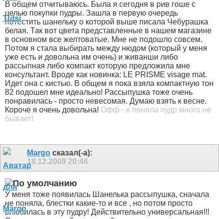
В общем отчитываюсь. Была я сегодня в рив гоше с
целью покупки пудры. Зашла в первую очередь
потестить шанельку о которой выше писала Чебурашка
белая. Так вот цвета представленные в нашем магазине
в основном все желтоватые. Мне не подошло совсем.
Потом я стала выбирать между нюдом (который у меня
уже есть и довольна им очень) и живанши либо
рассыпная либо компакт которую предложила мне
консультант. Вроде как новинка: LE PRISME visage mat.
Идет она с кистью. В общем я пока взяла компактную тон
82 подошел мне идеально! Рассыпушка тоже очень
понравилась - просто невесомая. Думаю взять к весне.
Короче я очень довольна!
Офф - я поняла пудр много не
бывает!
Margo
сказал(-а):
18.12.2009
20:46
У меня тоже появилась Шанелька рассыпушка, сначала
не поняла, блестки какие-то и все
, но потом просто
влюбилась в эту пудру! Действительно универсальная!!!