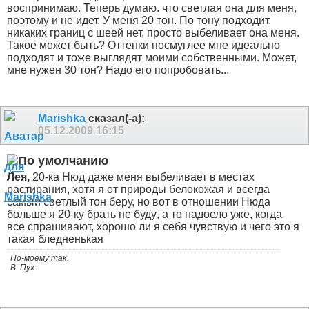
воспринимаю. Теперь думаю. что светлая она для меня,
поэтому и не идет. У меня 20 тон. По тону подходит.
никаких границ с шеей нет, просто выбеливает она меня.
Такое может быть? Оттенки посмуглее мне идеально
подходят и тоже выглядят моими собственными. Может,
мне нужен 30 тон? Надо его попробовать...
Marishka
сказал(-а):
05.12.2009
16:15
Лея,
20-ка Нюд даже меня выбеливает в местах
растирания, хотя я от природы белокожая и всегда
самый светлый тон беру, но вот в отношении Нюда
больше я 20-ку брать не буду
, а то надоело уже, когда
все спрашивают, хорошо ли я себя чувствую и чего это я
такая бледненькая
По-моему так.
В. Пух.