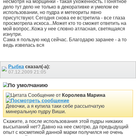
несмотря на морщинки - такая ухоженность. Понятное
дело тут дело не только в декоративке и умелом ее
использовании, но пудра и метеориты явно
присутствуют. Сегодня снова ее встретила - все глаза
просмотрела искоса...Может кто то сможет ответить на
мой вопрос..Кожа у нее словно атласная, светящаяся
изнутри.
Сама я пользую нюд сейчас. Благодарю заранее - а то
ведь извелась вся
Рыбка
сказал(-а):
07.12.2009
21:05
Сообщение от
Королева Марина
Девочки, а я купила таки себе рассыпчатую
минеральную пудру Виши.
Скажите, а после использования этой пудры никаких
высыпаний нет? Давно на нее смотрю, да предыдущий
опыт с косметикой данной марки получился не очень