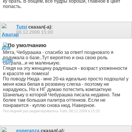
ку брать. В общем, все пудры хороши, главное в цвет
попасть.
Tutsi
сказал(-а):
08.12.2009
15:00
Мята, Чебурашка - спасибо за ответ! поздновато я
подумала о базе..Тут вероятно и она свою роль
сыграла...и не маленькую.
Глядя на эту женщину радуешься - возраст ухоженности
и красоте не помеха!
По поводу Нюда - мне 20-ка идеально просто подошла! у
меня кожа белая в розовину слегка - поэтому не
нарадуюсь. Но к НГ думаю потестить компактную
Шанельку о которой Чебурашка писала недавно. Тем
более там большая палитра оттенков. Если не
понравится - куплю снова нюд. Наверное.
Последний раз редактировалось Tutsi; 08.12.2009 в
15:20
.
esperanza
сказал(-а):