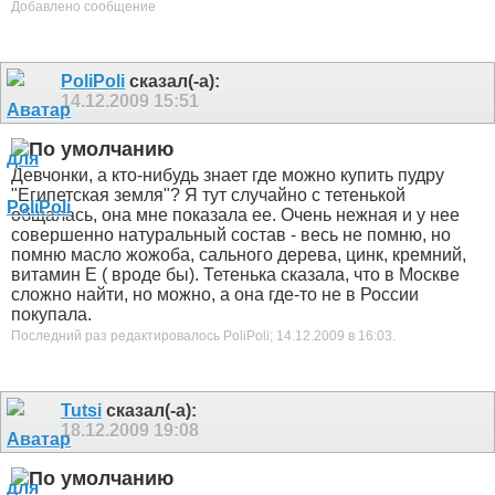
Добавлено сообщение
PoliPoli
сказал(-а):
14.12.2009
15:51
Девчонки, а кто-нибудь знает где можно купить пудру
"Египетская земля"? Я тут случайно с тетенькой
общалась, она мне показала ее. Очень нежная и у нее
совершенно натуральный состав - весь не помню, но
помню масло жожоба, сального дерева, цинк, кремний,
витамин Е ( вроде бы). Тетенька сказала, что в Москве
сложно найти, но можно, а она где-то не в России
покупала.
Последний раз редактировалось PoliPoli; 14.12.2009 в
16:03
.
Tutsi
сказал(-а):
18.12.2009
19:08