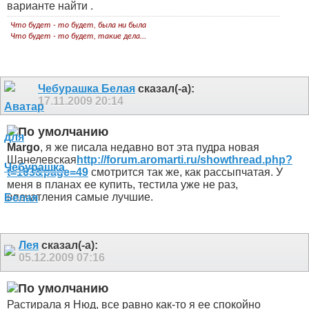
варианте найти
.
Что будет - то будет, была ни была
Что будет - то будет, такие дела...
Чебурашка Белая
сказал(-а):
17.11.2009
20:14
Margo
, я же писала недавно вот эта пудра новая
Шанелевская
http://forum.aromarti.ru/showthread.php?
t=163&page=49
смотрится так же, как рассыпчатая. У
меня в планах ее купить, тестила уже не раз,
впечатления самые лучшие.
Лея
сказал(-а):
05.12.2009
07:16
Растирала я Нюд, все равно как-то я ее спокойно