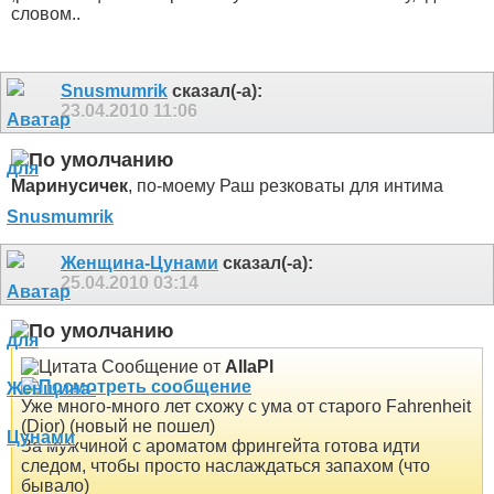
словом..
Snusmumrik
сказал(-а):
23.04.2010
11:06
Маринусичек
, по-моему Раш резковаты для интима
Женщина-Цунами
сказал(-а):
25.04.2010
03:14
Сообщение от
AllaPl
Уже много-много лет схожу с ума от старого Fahrenheit
(Dior) (новый не пошел)
За мужчиной с ароматом фрингейта готова идти
следом, чтобы просто наслаждаться запахом (что
бывало
)