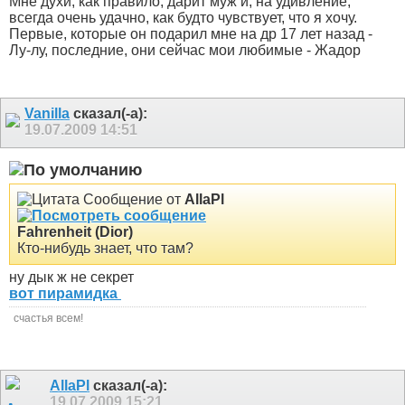
Мне духи, как правило, дарит муж и, на удивление,
всегда очень удачно, как будто чувствует, что я хочу.
Первые, которые он подарил мне на др 17 лет назад -
Лу-лу, последние, они сейчас мои любимые - Жадор
Vanilla
сказал(-а):
19.07.2009
14:51
Сообщение от
AllaPl
Fahrenheit (Dior)
Кто-нибудь знает, что там?
ну дык ж не секрет
вот пирамидка
счастья всем!
AllaPl
сказал(-а):
19.07.2009
15:21