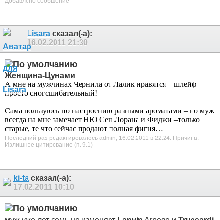
Добавлено сообщение
Lisara
сказал(-а):
16.02.2011
21:30
Женщина-Цунами
А мне на мужчинах Чернила от Лалик нравятся – шлейф
просто сногсшибательный!
Сама пользуюсь по настроению разными ароматами – но муж
всегда на мне замечает НЮ Сен Лорана и Фиджи –только
старые, те что сейчас продают полная фигня…
Последний раз редактировалось admin; 16.02.2011 в
22:24
.
Причина:
Излишнее цитирование (п. 9.1)
ki-ta
сказал(-а):
17.02.2011
10:10
муж уже лет семь не изменяет
Lanvin
Arpege и
Trussardi