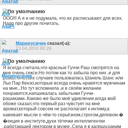
ООО!!! А я и не подумала, что их расписывают для всех.
Надо про другие почитать.
Маринусичек
сказал(-а):
23.04.2010
00:26
Я всегда считала,что красные Гуччи Раш смотрятся на
мне очень секси.Но потом как то забыла про них ,и для
романтических случаев пользовалась Шанель Шанс или
Льо Пар Кензо,которые всегда очень нравятся мужчинам
на мне...Но тут вспомнила ,и в своём желании
понравится,напшикалась забытыми Гуччи-
рашиками..Каково же было моё удивление,когда мой
обоже сказал,что первый раз чувстует на мне
аромат,который совсем не располагает к интиму,а
навевает мысли о чём-то серьёзном,строгом,деловом.�
�екция в институте,духи тётечки интеллигентки
,работающей лектором в музее..Села я в калошу,одним