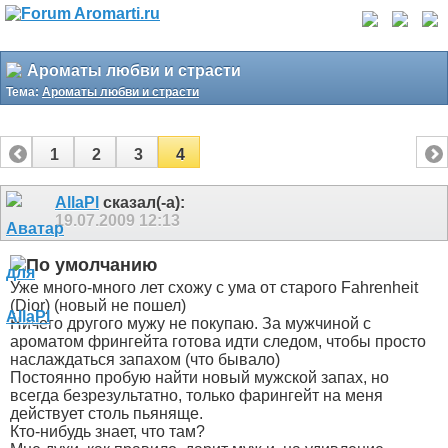
Ароматы любви и страсти
Тема:
Ароматы любви и страсти
1
2
3
4
AllaPl
сказал(-а):
19.07.2009
12:13
Уже много-много лет схожу с ума от старого Fahrenheit
(Dior) (новый не пошел)
Ничего другого мужу не покупаю. За мужчиной с
ароматом фрингейта готова идти следом, чтобы просто
наслаждаться запахом (что бывало
)
Постоянно пробую найти новый мужской запах, но
всегда безрезультатно, только фарингейт на меня
действует столь пьяняще.
Кто-нибудь знает, что там?