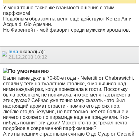
У меня точно такие же взаимоотношения с этим
парфюмом!
Подобным образом на меня ещё действуют Kenzo Air и
Acqua di Gio Армани.
Но Фаренгейт - мой фаворит среди мужских ароматов.
lena
сказал(-а):
21.12.2010
10:32
Были такие духи в 70-80-е годы - Nefertiti от Chabrawichi,
стояли у тети на туалетном столике, я маньячила над
ними каждый раз, когда приезжала в гости. Поскольку
была ребенком, не понимала, что же меня так влечет в
этих духах? Сейчас уже точно могу сказать - это был
настоящий аромат страсти - помню его до сих пор,
люблю его до безумия, но вот только нет его больше
и
ничего похожего по пирамиде еще не придумали. Кто-
нибудь помнит эти духи? Может кто-то встречал нечто
подобное в современной парфюмерии?
А из нынешних страстными считаю О де Суар от Сислей.