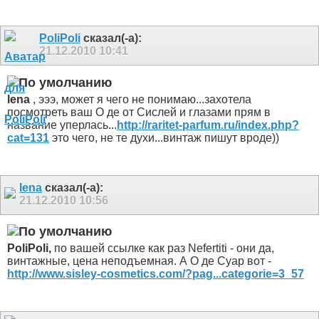
PoliPoli
сказал(-а):
21.12.2010
10:41
lena
, эээ, может я чего не понимаю...захотела
посмотреть ваш О де от Сислей и глазами прям в
название уперлась...
http://raritet-parfum.ru/index.php?
cat=131
это чего, не те духи...винтаж пишут вроде))
lena
сказал(-а):
21.12.2010
10:56
PoliPoli,
по вашей ссылке как раз Nefertiti
- они да,
винтажные, цена неподъемная. А О де Суар вот -
http://www.sisley-cosmetics.com/?pag...categorie=3_57