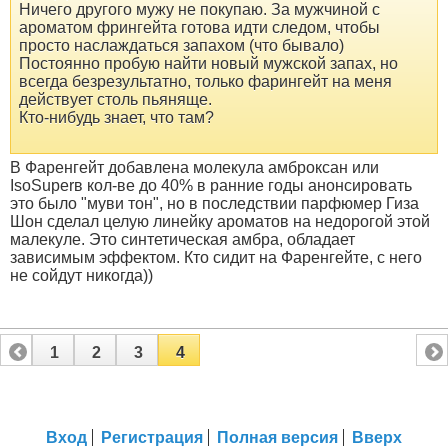
Ничего другого мужу не покупаю. За мужчиной с
ароматом фрингейта готова идти следом, чтобы
просто наслаждаться запахом (что бывало
)
Постоянно пробую найти новый мужской запах, но
всегда безрезультатно, только фарингейт на меня
действует столь пьяняще.
Кто-нибудь знает, что там?
В Фаренгейт добавлена молекула амброксан или
IsoSuperв кол-ве до 40% в ранние годы анонсировать
это было "муви тон", но в последствии парфюмер Гиза
Шон сделал целую линейку ароматов на недорогой этой
малекуле. Это синтетическая амбра, обладает
зависимым эффектом. Кто сидит на Фаренгейте, с него
не сойдут никогда))
1
2
3
4
Вход
Регистрация
Полная версия
Вверх