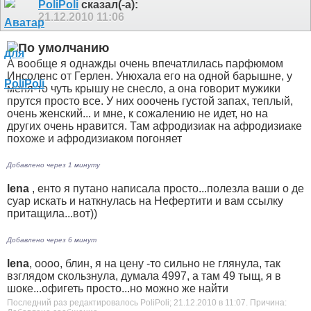
PoliPoli
сказал(-а):
21.12.2010
11:06
А вообще я однажды очень впечатлилась парфюмом
Инсоленс от Герлен. Унюхала его на одной барышне, у
меня-то чуть крышу не снесло, а она говорит мужики
прутся просто все. У них ооочень густой запах, теплый,
очень женский... и мне, к сожалению не идет, но на
других очень нравится. Там афродизиак на афродизиаке
похоже и афродизиаком погоняет
Добавлено через 1 минуту
lena
, енто я путано написала просто...полезла ваши о де
суар искать и наткнулась на Нефертити и вам ссылку
притащила...вот))
Добавлено через 6 минут
lena
, оооо, блин, я на цену -то сильно не глянула, так
взглядом скользнула, думала 4997, а там 49 тыщ
, я в
шоке...офигеть просто...но можно же найти
Последний раз редактировалось PoliPoli; 21.12.2010 в
11:07
.
Причина: