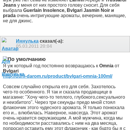
Jeans
у меня от них простого голову сносит. Для себя
выбрала
Guerlain Insolence,
Bvlgari Jasmin Noir и
prada
очень интригующие ароматы, вечерние, манящие,
не для джинс.
Иннулька
сказал(-а):
05.03.2011
20:04
Я уж который год постоянно возвращаюсь к
Omnia
от
Bvlgari
http://duhi-darom.ru/product/bvlgari-omnia-100ml/
Совсем случайно открыла его для себя. Захотелось
чего-то особенного. Я так и сказала продавщице в
магазине: "Хочу чего-то теплого, глубокого,сексуального
и неизбитого". Через три секунды предо мной стоял
флакончик этого чудесного аромата. Я только понюхала
его и... влюбилась. Наверное, навсегда. Этот аромат
очень нравится окружающим. А мой мужчина, когда мы
по нобходимости расставались с ним на два месяца,
попросил оставить ему этот флакончик - как будто бы я с