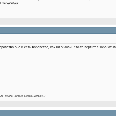
и на одежде.
овство оно и есть воровство, как ни обзови. Кто-то вертится зарабатывае
ьги - пошла, нарвала, играешь дальше..."