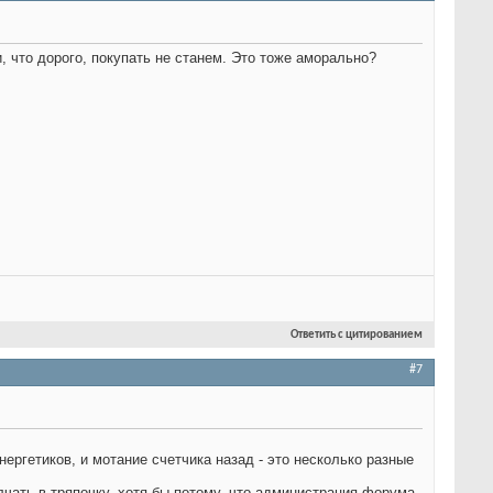
, что дорого, покупать не станем. Это тоже аморально?
Ответить с цитированием
#7
ергетиков, и мотание счетчика назад - это несколько разные
олчать в тряпочку, хотя бы потому, что администрация форума