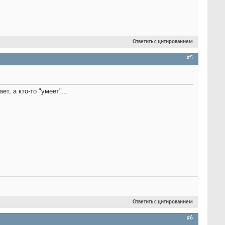
Ответить с цитированием
#5
т, а кто-то "умеет"...
Ответить с цитированием
#6