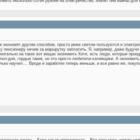
омить несколько сотен рублей на электричестве, значит они важны для
ве экономят другим способом, просто реже светом пользуются и электроп
му пенсионеру нечем за маршрутку заплатить. Я, например, даже будучи 
низительно на таких вот вещах экономить Хотя, есть люди, которые проед
пол-дня, гордые такие, но это просто любители-халявщики. А экономить 
лько научил.... Вроде и заработки теперь меньше, и все равно же, покуп
хватанули лишка... Даже как-то передернуло... Все-таки грань между ч