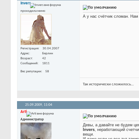
Invers
проходила мимо
А у нас счётчик сломан. Нам
Регистрация
30.04.2007
Адрес
Берлин
Возраст
42
Сообщений
1811
Вес репутации
58
Так исторически сложилось...
25.09.2009,
11:04
Arti
Администратор
Девы, а давайте не будем це
Invers
, неработающий счетчик
вещи.
И даже если не все тут такие