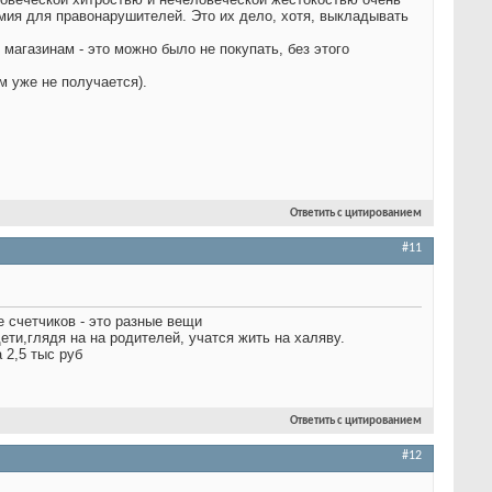
номия для правонарушителей. Это их дело, хотя, выкладывать
 магазинам - это можно было не покупать, без этого
м уже не получается).
Ответить с цитированием
#11
е счетчиков - это разные вещи
ети,глядя на на родителей, учатся жить на халяву.
 2,5 тыс руб
Ответить с цитированием
#12