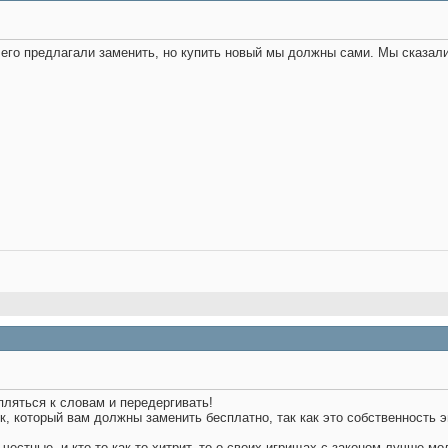
 его предлагали заменить, но купить новый мы должны сами. Мы сказали
пляться к словам и передергивать!
, который вам должны заменить бесплатно, так как это собственность эн
 честные, и кто-то как-то хитрит, то о своих игрищах с законом лучше м