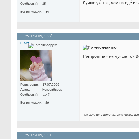
Лучше уж так, чем на еде ил
Сообщений
25
Вес репутации
34
25.09.2009,
10:38
F-ort
Pomponina
чем лучше то? Вор
Регистрация
17.07.2006
Адрес
Новосибирск
Сообщений
1147
Вес репутации
56
"Ой, хочу как в детстве: закончились ден
25.09.2009,
10:50