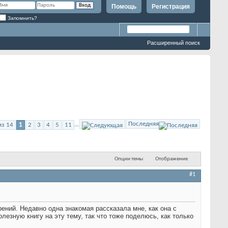
Помощь
Регистрация
Запомнить?
Расширенный поиск
Последняя
из 14
1
2
3
4
5
11
...
Опции темы
Отображение
#1
ений. Недавно одна знакомая рассказала мне, как она с
езную книгу на эту тему, так что тоже поделюсь, как только