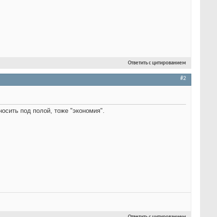
Ответить с цитированием
#2
носить под полой, тоже "экономия".