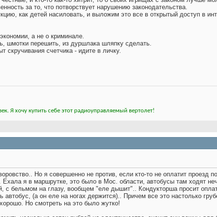
венность за то, что потворствует нарушению законодательства.
цию, как детей насиловать, и выложим это все в открытый доступ в инт
экономии, а не о криминале.
ь, шмотки перешить, из дуршлака шляпку сделать.
ыт скручивания счетчика - идите в личку.
ек. Я хочу купить себе этот радиоуправляемый вертолет!
воровство.. Но я совершенно не против, если кто-то не оплатит проезд по
. Ехала я в маршрутке, это было в Мос. области, автобусы там ходят неч
й, с бельмом на глазу, вообщем "еле дышит".. Кондукторша просит оплат
ь автобус, (а он еле на ногах держится).. Причем все это настолько гру
хорошо. Но смотреть на это было жутко!