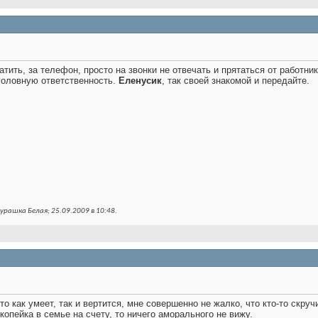
атить, за телефон, просто на звонки не отвечать и прятаться от работни
головную ответственность.
Еленусик
, так своей знакомой и передайте.
урашка Белая; 25.09.2009 в
10:48
.
 Кто как умеет, так и вертится, мне совершенно не жалко, что кто-то скру
копейка в семье на счету, то ничего аморального не вижу.