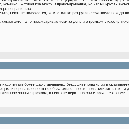
о, конечно, бытовая крайность и правонарушение, но как ни крути - эко
мере неправильно.
нию, никак не получается, хотя столько раз ругаю себя после похода по
 секретами... а то просматриваю чеки за день и в громком ужасе (в тихо
не надо путать божий дар с яичницей...бездушный кондуктор и сматывани
щах, и воровать совсем не обязательно, просто привыкли жить так , и д
отивы связанные крючком, и никто не верит, шо они старые...сэкономила