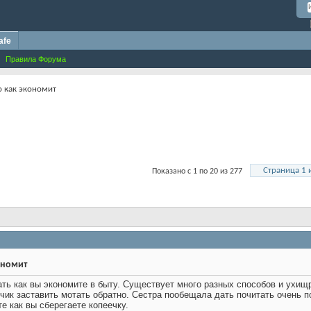
afe
Правила Форума
о как экономит
Страница 1 
Показано с 1 по 20 из 277
ономит
ать как вы экономите в быту. Существует много разных способов и ухищр
ик заставить мотать обратно. Сестра пообещала дать почитать очень пол
е как вы сберегаете копеечку.