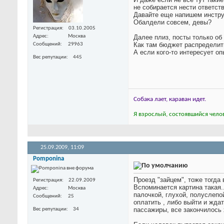
не собирается нести ответст
Давайте еще напишем инструк
Обалдели совсем, девы?
Регистрация
03.10.2005
Далее плиз, посты только об 
Адрес
Москва
Как там бюджет распределит
Сообщений
29963
А если кого-то интересует оп
Вес репутации
445
Собака лает, караван идет.
Я взрослый, состоявшийся челов
25.09.2009,
11:09
Pomponina
Проезд "зайцем", тоже тогда 
Регистрация
22.09.2009
Вспоминается картина такая.
Адрес
Москва
палочкой, глухой, полуслепо
Сообщений
25
оплатить , либо выйти и ждат
пассажиры, все закончилось 
Вес репутации
34