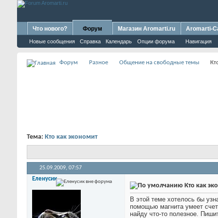
Что нового?
Форум
Магазин Aromarti.ru
Aromarti-C
Новые сообщения
Справка
Календарь
Опции форума
Навигация
Форум
Разное
Общение на свободные темы
Кт
Тема:
Кто как экономит
25.09.2009,
07:57
Еленусик
Кто как эк
В этой теме хотелось бы узн
помощью магнита умеет счетч
найду что-то полезное. Пишит