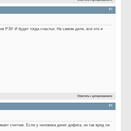
Ответить с цитированием
#3
ков РЭУ. И будет тогда счастье. На самом деле, все это и
Ответить с цитированием
#4
чивает счетчик. Если у человека денег дофига, он так вряд ли