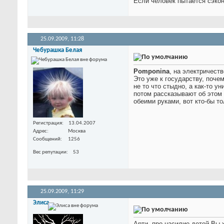
Если человек пытается сэкон
25.09.2009,
11:28
Чебурашка Белая
Pomponina
, на электричест
Это уже к государству, поче
не то что стыдно, а как-то у
потом рассказывают об этом 
обеими руками, вот кто-бы то
Регистрация
13.04.2007
Адрес
Москва
Сообщений
1256
Вес репутации
53
25.09.2009,
11:29
Элиса
Арти, про насилие детей Вы 