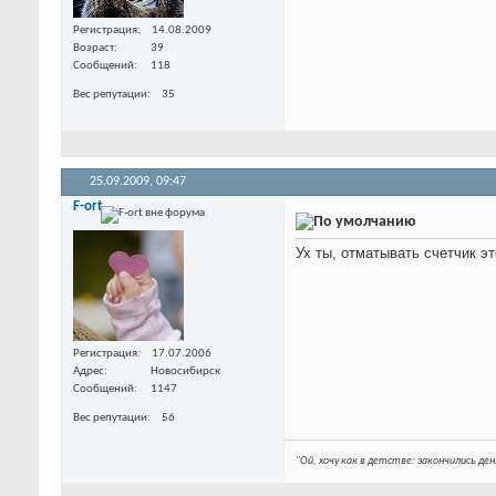
Регистрация
14.08.2009
Возраст
39
Сообщений
118
Вес репутации
35
25.09.2009,
09:47
F-ort
Ух ты, отматывать счетчик эт
Регистрация
17.07.2006
Адрес
Новосибирск
Сообщений
1147
Вес репутации
56
"Ой, хочу как в детстве: закончились ден