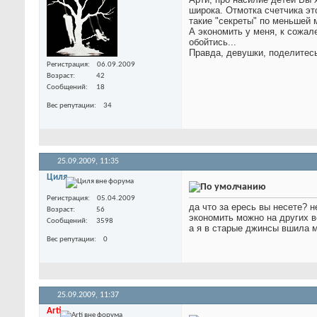
широка. Отмотка счетчика эт
такие "секреты" по меньшей 
А экономить у меня, к сожале
обойтись...
Правда, девушки, поделитесь
Регистрация
06.09.2009
Возраст
42
Сообщений
18
Вес репутации
34
25.09.2009,
11:35
Циля
Регистрация
05.04.2009
да что за ересь вы несете? 
Возраст
56
экономить можно на других ве
Сообщений
3598
а я в старые джинсы вшила м
Вес репутации
0
25.09.2009,
11:37
Arti