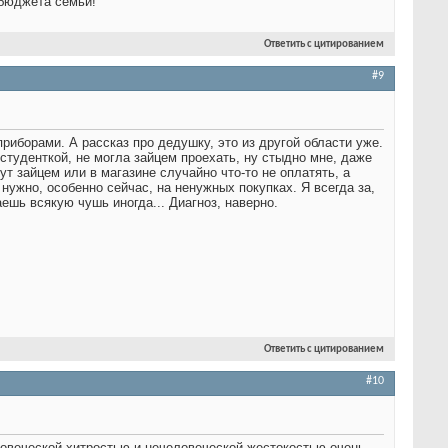
 бюджета семьи!
Ответить с цитированием
#9
риборами. А рассказ про дедушку, это из другой области уже.
студенткой, не могла зайцем проехать, ну стыдно мне, даже
ут зайцем или в магазине случайно что-то не оплатять, а
нужно, особенно сейчас, на ненужных покупках. Я всегда за,
аешь всякую чушь иногда... Диагноз, наверно.
Ответить с цитированием
#10
еловеческой хитростью и нечеловеческой жестокостью очень