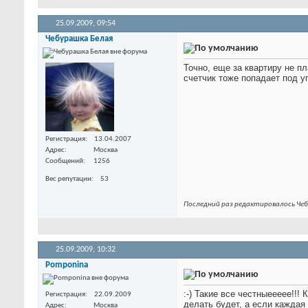
25.09.2009,
09:54
Чебурашка Белая
Точно, еще за квартиру не пл
счетчик тоже попадает под у
Регистрация
13.04.2007
Адрес
Москва
Сообщений
1256
Вес репутации
53
Последний раз редактировалось Чеб
25.09.2009,
10:32
Pomponina
:-) Такие все честныеееее!!!
Регистрация
22.09.2009
делать будет, а если каждая 
Адрес
Москва