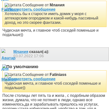
Сообщение от
Млания
Хотелось бы к старости иметь домик у моря с
аптекарским огородиком и какой-нибудь пассивный
доход, но это скорее фантазии.
Чудесная мечта, и главное чтоб соседей поменьше и
подальше))
Млания
сказал(-а):
03.07.2022
17:06
Сообщение от
Fatiniass
Чудесная мечта, и главное чтоб соседей поменьше и
подальше))
После столицы лет пять та и жила , с подобным образом
жизни, думала, что не потянет в люди, однако все
изменилось,да и зарабатывать пришлось на услугах,
поэтому стала избирательней, удобство в том, что в