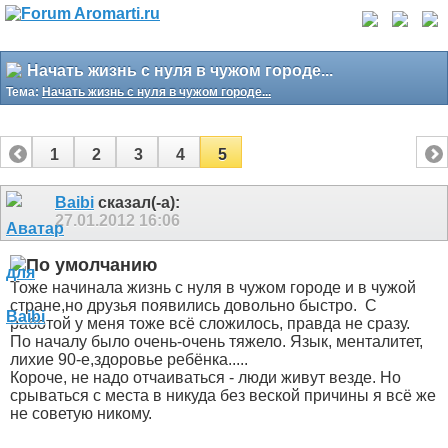
Начать жизнь с нуля в чужом городе...
Тема:
Начать жизнь с нуля в чужом городе...
1
2
3
4
5
Baibi
сказал(-а):
27.01.2012
16:06
Тоже начинала жизнь с нуля в чужом городе и в чужой
стране,но друзья появились довольно быстро.
С
работой у меня тоже всё сложилось, правда не сразу.
По началу было очень-очень тяжело. Язык, менталитет,
лихие 90-е,здоровье ребёнка.....
Короче, не надо отчаиваться - люди живут везде. Но
срываться с места в никуда без веской причины я всё же
не советую никому.