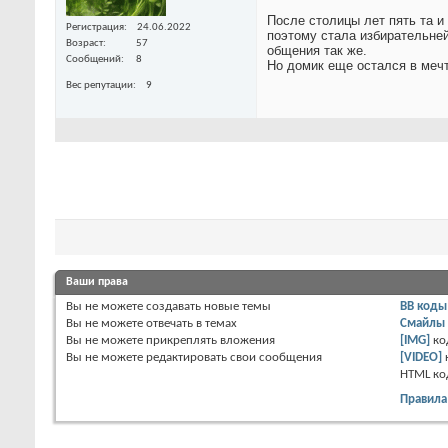
После столицы лет пять та и
Регистрация
24.06.2022
поэтому стала избирательней,
Возраст
57
общения так же.
Сообщений
8
Но домик еще остался в мечт
Вес репутации
9
Ваши права
Вы
не можете
создавать новые темы
BB коды
Вы
не можете
отвечать в темах
Смайлы
Вы
не можете
прикреплять вложения
[IMG]
ко
Вы
не можете
редактировать свои сообщения
[VIDEO]
HTML к
Правила