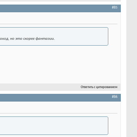
#85
оход, но это скорее фантазии.
Ответить с цитированием
#86