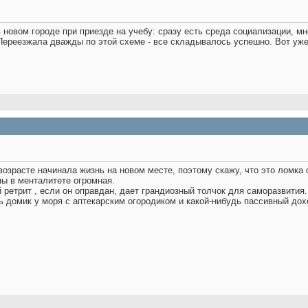
в новом городе при приезде на учебу: сразу есть среда социализации, м
Переезжала дважды по этой схеме - все складывалось успешно. Вот уже
озрасте начинала жизнь на новом месте, поэтому скажу, что это ломка с
ны в менталитете огромная.
й ретрит , если он оправдан, дает грандиозный толчок для саморазвития.
ь домик у моря с аптекарским огородиком и какой-нибудь пассивный дохо