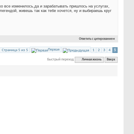
ко все изменилось,да и зарабатывать пришлось на услугах,
 легендой, живешь так как тебе хочется, ну и выбираешь круг
Ответить с цитированием
Первая
Страница 5 из 5
1
2
3
4
5
Быстрый переход
Личная жизнь
Вверх