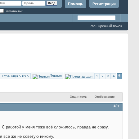
Помощь
Регистрация
Запомнить?
Расширенный поиск
Первая
Страница 5 из 5
1
2
3
4
5
Опции темы
Отображение
#81
.
С работой у меня тоже всё сложилось, правда не сразу.
я всё же не советую никому.