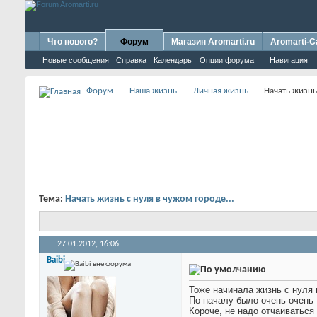
Что нового?
Форум
Магазин Aromarti.ru
Aromarti-C
Новые сообщения
Справка
Календарь
Опции форума
Навигация
Форум
Наша жизнь
Личная жизнь
Начать жизнь 
Тема:
Начать жизнь с нуля в чужом городе...
27.01.2012,
16:06
Baibi
Тоже начинала жизнь с нуля 
По началу было очень-очень т
Короче, не надо отчаиваться