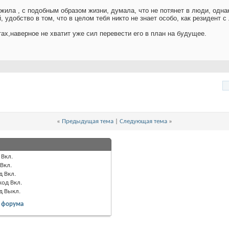
 жила , с подобным образом жизни, думала, что не потянет в люди, одна
 удобство в том, что в целом тебя никто не знает особо, как резидент с
ах,наверное не хватит уже сил перевести его в план на будущее.
«
Предыдущая тема
|
Следующая тема
»
Вкл.
Вкл.
д
Вкл.
код
Вкл.
од
Выкл.
 форума