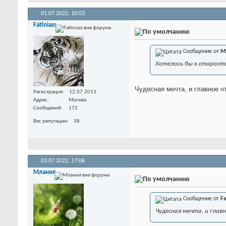
01.07.2022,
10:03
Fatiniass
Сообщение от
М
Хотелось бы к старости
Чудесная мечта, и главное ч
Регистрация
12.07.2013
Адрес
Москва
Сообщений
172
Вес репутации
38
03.07.2022,
17:06
Млания
Сообщение от
Fa
Чудесная мечта, и глав