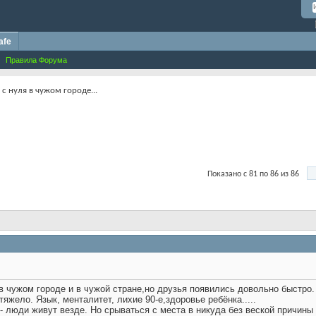
afe
Правила Форума
с нуля в чужом городе...
Показано с 81 по 86 из 86
в чужом городе и в чужой стране,но друзья появились довольно быстро
яжело. Язык, менталитет, лихие 90-е,здоровье ребёнка.....
 - люди живут везде. Но срываться с места в никуда без веской причины 