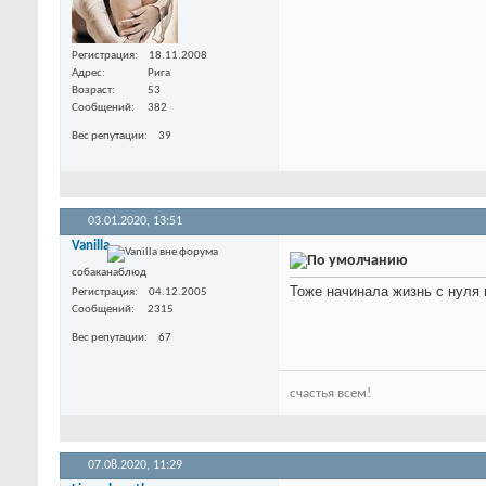
Регистрация
18.11.2008
Адрес
Рига
Возраст
53
Сообщений
382
Вес репутации
39
03.01.2020,
13:51
Vanilla
собаканаблюд
Тоже начинала жизнь с нуля
Регистрация
04.12.2005
Сообщений
2315
Вес репутации
67
счастья всем!
07.08.2020,
11:29