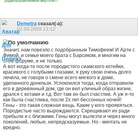
радиоуправляемый вертолет!
Demetra
сказал(-а):
02.08.2009
13:12
Значит, нам повезло с подобранным Тимофеем! И Арти с
Фимой, и семье моего брата с Барсиком, и многим на
этом форуме, и не только.
А вот когда-то после породистого сиамского котейки,
красивого с голубыми глазами, я руку свою очень долго
лечила, не говоря о смене всего мягкого в доме,
уделанного донельзя. Успокоился тогда, когда отправили
его в деревянный дом, где он вел уличный образ жизни,
дрался с котами и т.д. Вот там он был счастлив. А уж я-то
как была счастлива, после 2х лет бессонных ночей!
Гены - это такая сложная вещь. Какие у кого проявяться.
Породистые часто вырождаются. Скрещивают их ради
прибыли и с близкими. Гены могут вылезти и через много
поколений, любые, непредсказуемые. Но - мечтать не
вредно.