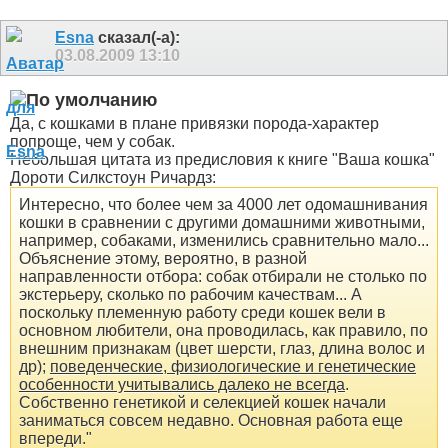
Esna
сказал(-а):
03.08.2009
13:10
Да, с кошками в плане привязки порода-характер
попроще, чем у собак
.
Небольшая цитата из предисловия к книге "Ваша кошка"
Дороти Силкстоун Ричардз:
Интересно, что более чем за 4000 лет одомашнивания
кошки в сравнении с другими домашними животными,
например, собаками, изменились сравнительно мало...
Объяснение этому, вероятно, в разной
направленности отбора: собак отбирали не столько по
экстерьеру, сколько по рабочим качествам... А
поскольку племенную работу среди кошек вели в
основном любители, она проводилась, как правило, по
внешним признакам (цвет шерсти, глаз, длина волос и
др);
поведенческие, физиологические и генетические
особенности учитывались далеко не всегда
.
Собственно генетикой и селекцией кошек начали
заниматься совсем недавно. Основная работа еще
впереди."