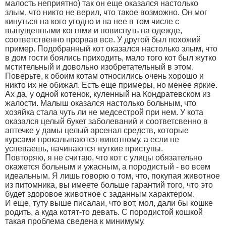
малость неприятно) так он еще оказался настолько
злым, что никто не верил, что такое возможно. Он мог
кинуться на кого угодно и на нее в том числе с
выпущенными когтями и повиснуть на одежде,
соответственно прорвав все. У другой был похожий
пример. Подобранный кот оказался настолько злым, что
в дом гости боялись приходить, мало того кот был жутко
мстительный и довольно изобретательный в этом.
Поверьте, к обоим котам относились очень хорошо и
никто их не обижал. Есть еще примеры, но менее яркие.
Ах да, у одной котенок, куленный на Кондратевском из
жалости. Малыш оказался настолько больным, что
хозяйка стала чуть ли не медсестрой при нем. У кота
оказался целый букет заболеваний и соответсвенно в
аптечке у дамы целый арсенал средств, которые
курсами прокалываются животному, а если не
успеваешь, начинаются жуткие приступы.
Повторяю, я не считаю, что кот с улицы обязательно
окажется больным и ужасным, а породистый - во всем
идеальным. Я лишь говорю о том, что, покупая животное
из питомника, вы имеете больше гарантий того, что это
будет здоровое животное с заданным характером.
И еще, туту выше писалаи, что вот, мол, дали бы кошке
родить, а куда котят-то девать. С породистой кошкой
такая проблема сведена к минимуму.