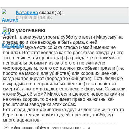
Kатарина
сказал(-а):
02.08.2009
18:43
Agent
, планируем утром в субботу отвезти Маруську на
операцию и все выходные быть дома, с ней.
У коллеги мужа есть собака стафф (какой именно не
поняла). Вот этот коллега как-то рассказал откуда у него
этот песик. Если щенок стаффа рождается с какими-то
неправильностями и из-за этого он не считается
чистопородным, то его оставляют как объект травли (т.е.
просто на мясо и для убийства) для хороших щенков,
когда их тренируют (порода то бойцовая). Есть люди к-е
выкрадывают неправильных щенков (т.е. спасают от
смерти), а потом раздают, есть целые форумы. Слышали
что-нибудь об этом? Мило, если щенок с недостатками и
не очень здоров, то он не имеет право на жизнь, как
расчетливы заводчики этих собак.
Есть люди, для к-х животинка друг и член семьи, а кто-то
берет совсем для других целей: престиж, хобби, тут
много вариантов.
Живи без страха, всё будет лучше, чем мы ожидаем