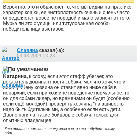
Вероятно, это и объясняет то, что мы видим на практике:
характер кошки, ее чистоплотность очень и очень часто
определяется вовсе не породой и мало зависит от того,
Мурка ли это с улицы или титулованная особа-
победительница выставок
.
Славяна
сказал(-а):
03.08.2009
13:28
Kатарина,
к слову, если этот стафф убегает, это
показатель доминантности собаки, мол что хочу, что и
ворочу. Жену хозяина он ставит явно ниже себя в
иерархии, если при хозяине поведение нормальное, то
он для собаки лидер, но временами он будет (особенно
если ещё молодой) проверять хозяина "на вшивость",
надо быть бдительными, а особенно если есть дети.
Давно поняла, такие бойцовые собаки, только для
опытных владельцев.
Кто прошлое помянет - тому глаз вон, а кто забудет - тому
оба!