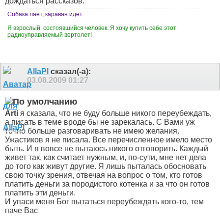
дождаться рассказов.
Собака лает, караван идет.
Я взрослый, состоявшийся человек. Я хочу купить себе этот
радиоуправляемый вертолет!
AllaPl
сказал(-а):
03.08.2009
01:27
Arti
я сказала, что не буду больше никого переубеждать,
а писать в теме вроде бы не зарекалась. С Вами уж
точно больше разговаривать не имею желания.
Ужастиков я не писала. Все перечисленное имело место
быть. И я вовсе не пытаюсь никого отговорить. Каждый
живет так, как считает нужным, и, по-сути, мне нет дела
до того как живут другие. Я лишь пыталась обосновать
свою точку зрения, отвечая на вопрос о том, кто готов
платить деньги за породистого котенка и за что он готов
платить эти деньги.
И упаси меня Бог пытаться переубеждать кого-то, тем
паче Вас