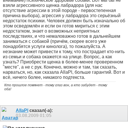
внимание) психическое здоровье собаки. Вот мы бы не
взяли агрессивного щенка лабрадора (для нас
отсутствие агрессии в этой породе - первостепенная
причина выбора), агрессия у лабрадора это серьёзный
недостаток психики. Человек должен быть изначально об
этом осведомлён и если он готов мириться с этим
недостатком, знает о возможных неприятных
последствиях, и что немаловажно готов в дальнейшем
заниматься с собакой (причём, скорее всего уже
понадобятся услуги кинолога), то пожалуйста. А
незнание может привести к тому, что пострадает кто-нить
из семьи и собака окажется на улице. Вопрос, а как
узнать? Приобрести щенка в более-менее проверенном
"месте", а не с рук. Конечно, можно и там, так сказать,
нарваться, но, как сказала AllaPl, больше гарантий. Вот и
всё, ничего более, никакого подтекста
.
Кто прошлое помянет - тому глаз вон, а кто забудет - тому
оба!
AllaPl
сказал(-а):
03.08.2009
01:05