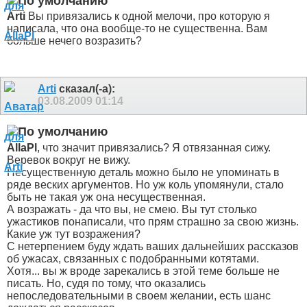
Arti
Вы привязались к одной мелочи, про которую я
написала, что она вообще-то не существенна. Вам
больше нечего возразить?
Arti
сказал(-а):
03.08.2009
01:14
AllaPl
, что значит привязались? Я отвязанная сижу.
Веревок вокруг не вижу.
Несущественную деталь можно было не упоминать в
ряде веских аргументов. Но уж коль упомянули, стало
быть не такая уж она несущественная.
А возражать - да что вы, не смею. Вы тут столько
ужастиков понаписали, что прям страшно за свою жизнь.
Какие уж тут возражения?
С нетерпением буду ждать ваших дальнейших рассказов
об ужасах, связанных с подобранными котятами.
Хотя... вы ж вроде зарекались в этой теме больше не
писать. Но, судя по тому, что оказались
непоследовательными в своем желании, есть шанс