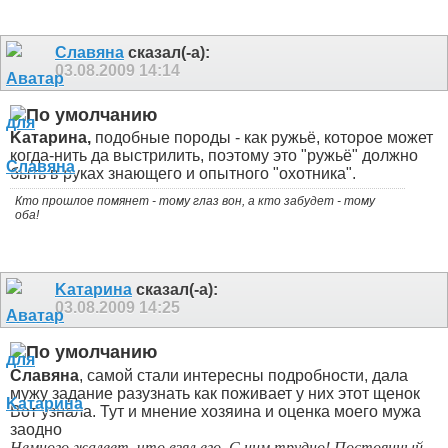
Славяна
сказал(-а):
03.08.2009
14:14
Kатарина,
подобные породы - как ружьё, которое может
когда-нить да выстрилить, поэтому это "ружьё" должно
быть в руках знающего и опытного "охотника".
Кто прошлое помянет - тому глаз вон, а кто забудет - тому
оба!
Kатарина
сказал(-а):
03.08.2009
14:25
Славяна
, самой стали интересны подробности, дала
мужу задание разузнать как поживает у них этот щенок
Вот узнала. Тут и мнение хозяина и оценка моего мужа
заодно
Немного жалеет, что взял его. С ним трудно! Постоянный