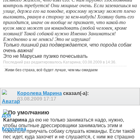
контроль требуется!
Они мощные очень. Если зазеваешься на
улице, держа его на по
в
одке, взрослому мужику может плечо
выломать, рванув в сторону за кем-ни
будь
!
Хозяину бить его
приходится, иначе он вообще не признает, что какой-то
кусок мяса может им команд
о
вать (любой человек, кроме
хозяина)!
Такой собакой нужно Именно Заниматься!
Ежедневно и не ленясь! Это не игрушка!
Только лишний раз подверждается, что порода собак
очень важна!
Это не Маруське пузико почесывать
Последний раз редактировалось Kатарина; 03.08.2009 в
14:36
.
Живи без страха, всё будет лучше, чем мы ожидаем
Королева Марина
сказал(-а):
03.08.2009
17:17
Kатарина
да ею не только заниматься надо, нужно,
чтобы опытные дрессировщики занимались этим и
помогали приучать собаку слушать команды. Если такой
пес идет, куда захочет и не слушается, с ним же страшно