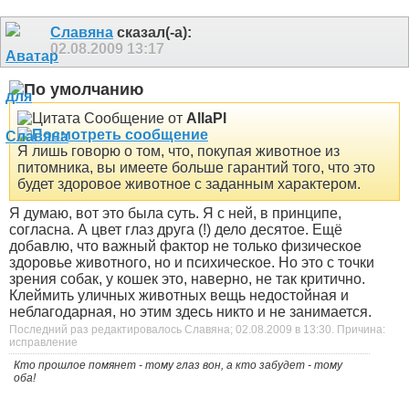
Славяна
сказал(-а):
02.08.2009
13:17
Сообщение от
AllaPl
Я лишь говорю о том, что, покупая животное из
питомника, вы имеете больше гарантий того, что это
будет здоровое животное с заданным характером.
Я думаю, вот это была суть. Я с ней, в принципе,
согласна. А цвет глаз друга (!) дело десятое.
Ещё
добавлю, что важный фактор не только физическое
здоровье животного, но и психическое. Но это с точки
зрения собак, у кошек это, наверно, не так критично.
Клеймить уличных животных вещь недостойная и
неблагодарная, но этим здесь никто и не занимается.
Последний раз редактировалось Славяна; 02.08.2009 в
13:30
.
Причина:
исправление
Кто прошлое помянет - тому глаз вон, а кто забудет - тому
оба!