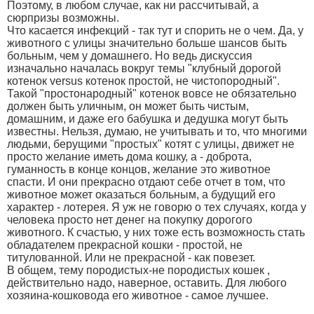
Поэтому, в любом случае, как ни рассчитывай, а
сюрпризы возможны.
Что касается инфекций - так тут и спорить не о чем. Да, у
животного с улицы значительно больше шансов быть
больным, чем у домашнего. Но ведь дискуссия
изначально началась вокруг темы "клубный дорогой
котенок versus котенок простой, не чистопородный".
Такой "простонародный" котенок вовсе не обязательно
должен быть уличным, он может быть чистым,
домашним, и даже его бабушка и дедушка могут быть
известны
. Нельзя, думаю, не учитывать и то, что многими
людьми, берущими "простых" котят с улицы, движет не
просто желание иметь дома кошку, а - доброта,
гуманность в конце концов, желание это животное
спасти. И они прекрасно отдают себе отчет в том, что
животное может оказаться больным, а будущий его
характер - лотерея. Я уж не говорю о тех случаях, когда у
человека просто нет денег на покупку дорогого
животного. К счастью, у них тоже есть возможность стать
обладателем прекрасной кошки - простой, не
титулованной. Или не прекрасной - как повезет.
В общем, тему породистых-не породистых кошек ,
действительно надо, наверное, оставить. Для любого
хозяина-кошковода его животное - самое лучшее
.