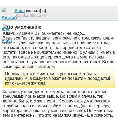
Esna
сказал(-а):
02.08.2009
13:47
AllaPl,
ну зачем Вы обижаетесь, не надо...
Ведь все "выступавшие" вели речь не о том, какие кошки
лучше - уличные или породистые, а в принципе о том,
что можно, взяв простого, не породистого котенка
(кстати, вовсе не обязательно именно "с улицы"), иметь в
его, так сказать, лице верного друга на многие годы,
воспитанного, уравновешенного и чистоплотного. Вы же
сами правильно заметили:
Понимаю, что и животное с улицы может быть
идеальным, а кому-то может не повезти и породистый
кот окажется жутким.
Конечно, у породистого котенка вероятность наличия
требуемых признаков выше. Во всяком случае, так
должно быть, кто же спорит. К слову скажу, что русская
голубая - одна из моих любимых пород (по экстерьеру,
характера не знаю, т.к. у меня их не было). Но животные
тем и интересны, что это не мягкая игрушка, а личность.