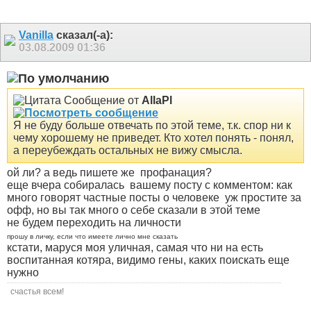
Vanilla
сказал(-а):
03.08.2009
01:36
Сообщение от
AllaPl
Я не буду больше отвечать по этой теме, т.к. спор ни к
чему хорошему не приведет. Кто хотел понять - понял,
а переубеждать остальных не вижу смысла.
ой ли? а ведь пишете же
профанация?
еще вчера собиралась
вашему посту с комментом: как
много говорят частные посты о человеке
уж простите за
офф, но вы так много о себе сказали в этой теме
не будем переходить на личности
прошу в личку, если что имеете лично мне сказать
кстати, маруся моя уличная, самая что ни на есть
воспитанная котяра, видимо гены, каких поискать еще
нужно
счастья всем!