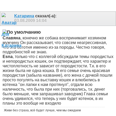
Kатарина
сказал(-а):
03.08.2009
14:04
Славяна
, конечно же собака воспринимает хозяином
мужчину
Он рассказывает, что совсем неагрессивная,
что эта беготня именно из-за породы. Честно говоря,
подробностей не знаю.
Esna
, только что с коллегой обсуждали темы породистых
и непородистых кошек, он подтверждает, что характер и
чистоплотность не зависит от породистости. Т.к. в его
жизни была не одна кошка. В его семье очень красивая
породистая (забыла название
), его жена с дочкой пошли
просто погулять на выставку кошек и влюбились в
котенка "он лапки к нам протянул"
, отдали всю
наличность, что была при них (торговались, т.к. денег
было меньше, чем запрашивал заводчик)
Глава семьи
очень удивился, что теперь у них будет котенок, в их
планы это вообще не входило
Живи без страха, всё будет лучше, чем мы ожидаем