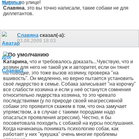
гулять по улице!
Славяна
, это вы точно написали, такие собаки не для
диллетантов.
Славяна
сказал(-а):
03.08.2009
18:03
Kатарина,
что и требовалось доказать...Чувствую, что и
хозяин для него не такой уж и авторитет, если он тянет
на поводке, это тоже вызов хозяину, проверка "на
вшивость". Он медленно, но верно пытается установить
своё лидерство в семье. Собака записывает "на корочку"
все слабости хозяина и если у неё останутся сомнения
относительно лидерства хозяина, то это чревато
последствиями (у по природе своей неагрессивной
собаки это проявится скажем в том, что она замучает
упрямством, а в случае с такими породами надо
опасаться проявления агрессии). Честно, я бы
посоветовала походить с собакой на курсы послушания.
Когда начинаешь понимать психологию собак, как
работает у них "кукушка" очень многие проблемы