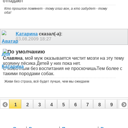
отпадают
Кто прошлое помянет - тому глаз вон, а кто забудет - тому
оба!
Kатарина
сказал(-а):
03.08.2009
18:27
Славяна
, мой муж оказывается чистит мозги на эту тему
хозяину пёсика
Детей у них пока нет.
С животным без воспитания не проскочишь
Тем более с
такими породами собак.
Живи без страха, всё будет лучше, чем мы ожидаем
1
2
3
4
5
6
7
8
9
10
11
12
13
14
15
16
17