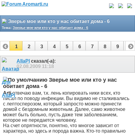
Зверье мое или кто у нас обитает дома - 6
Тема:
Зверье мое или кто у нас обитает дома - 6
1
2
3
4
5
6
7
8
9
10
11
12
13
14
15
16
17
AllaPl
сказал(-а):
02.08.2009
11:18
Зверье мое или кто у нас
обитает дома - 6
Arti
отвечаю вам, т.к. лень копировать ники всех, кто
писал по поводу инфекции. Вы видимо не сталкивались
с лептосперозом, который запросто можно принести
домой с бездомным животным. Далее, само животное
может быть больно, пусть даже тем заболеванием,
которое не передается человеку.
На счет опрятности, понятно, что многое зависит от
характера, но здесь и порода важна. Кто-то правильно