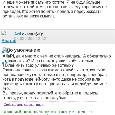
И еще можете писать что хотите. Я не буду больше
отвечать по этой теме, т.к. спор ни к чему хорошему не
приведет. Кто хотел понять - понял, а переубеждать
остальных не вижу смысла.
Arti
сказал(-а):
02.08.2009
12:42
AllaPl
, да я много с чем не сталкивалась.
А обязательно
сталкиваться? И раз столкнувшись обязательно
заклеймить всех уличных животных?
Грязно-песочные глаза взамен голубых - это, конечно,
попадалово жуткое. Только я вот, например, подобрав
кота в подъезде, ей-богу че-то даже не сообразила
прикинуть какого у него цвета глаза и подойдет ли мне
это.
Вы правы, пойду, пожалуй, его обратно в подъезд
отнесу, у него ж глаза не голубые.
Собака лает, караван идет.
Я взрослый, состоявшийся человек. Я хочу купить себе этот