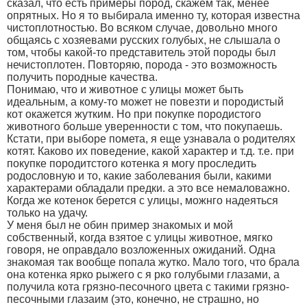
сказал, что есть примеры пород, скажем так, менее
опрятных. Но я то выбирала именно ту, которая известна
чистоплотностью. Во всяком случае, довольно много
общаясь с хозяевами русских голубых, не слышала о
том, чтобы какой-то представитель этой породы был
нечистоплотен. Повторяю, порода - это возможность
получить породные качества.
Понимаю, что и животное с улицы может быть
идеальным, а кому-то может не повезти и породистый
кот окажется жутким. Но при покупке породистого
животного больше уверенности с том, что покупаешь.
Кстати, при выборе помета, я еще узнавала о родителях
котят. Каково их поведение, какой характер и т.д. т.е. при
покупке породитстого котенка я могу проследить
родословную и то, какие заболевания были, какими
характерами обладали предки. а это все немаловажно.
Когда же котенок берется с улицы, можнго надеяться
только на удачу.
У меня был не обин пример знакомых и мой
собственный, когда взятое с улицы животное, мягко
говоря, не оправдало возложенных ожиданий. Одна
знакомая так вообще попала жутко. Мало того, что брала
она котенка ярко рыжего с я рко голубыми глазами, а
получила кота грязно-песочного цвета с такими грязно-
песочными глазаим (это, конечно, не страшно, но