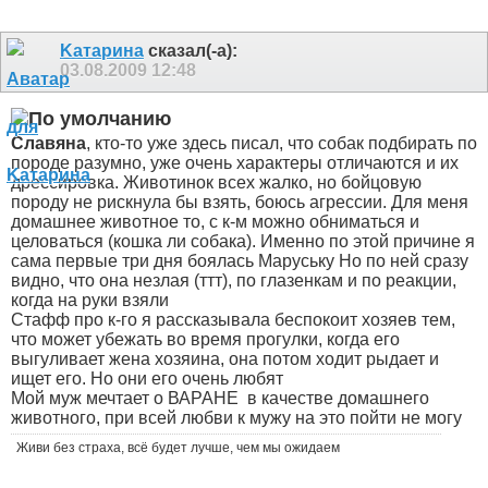
Kатарина
сказал(-а):
03.08.2009
12:48
Славяна
, кто-то уже здесь писал, что собак подбирать по
породе разумно, уже очень характеры отличаются и их
дрессировка. Животинок всех жалко, но бойцовую
породу не рискнула бы взять, боюсь агрессии. Для меня
домашнее животное то, с к-м можно обниматься и
целоваться (кошка ли собака
). Именно по этой причине я
сама первые три дня боялась Маруську
Но по ней сразу
видно, что она незлая (ттт), по глазенкам и по реакции,
когда на руки взяли
Стафф про к-го я рассказывала беспокоит хозяев тем,
что может убежать во время прогулки, когда его
выгуливает жена хозяина, она потом ходит рыдает и
ищет его. Но они его очень любят
Мой муж мечтает о ВАРАНЕ
в качестве домашнего
животного, при всей любви к мужу на это пойти не могу
Живи без страха, всё будет лучше, чем мы ожидаем