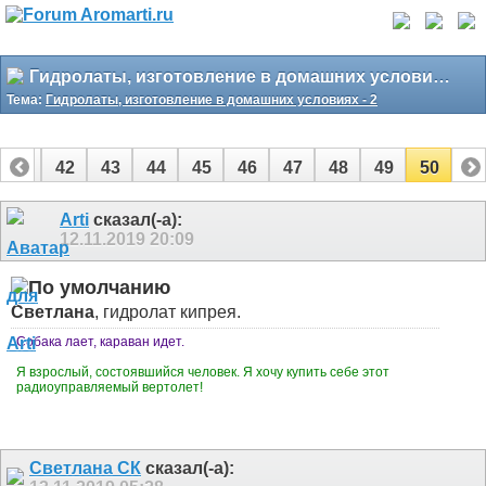
Гидролаты, изготовление в домашних условиях - 2
Тема:
Гидролаты, изготовление в домашних условиях - 2
41
42
43
44
45
46
47
48
49
50
Arti
сказал(-а):
12.11.2019
20:09
Светлана
, гидролат кипрея.
Собака лает, караван идет.
Я взрослый, состоявшийся человек. Я хочу купить себе этот
радиоуправляемый вертолет!
Светлана СК
сказал(-а):