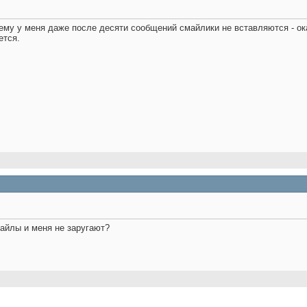
чему у меня даже после десяти сообщений смайлики не вставляются - о
ется
.
майлы и меня не заругают?