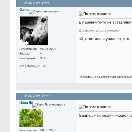
06.06.2009,
17:26
Ganna
а у меня что-то не вставляю
Добавлено через 2 минуты
ой, ответила и увидела, что 
Регистрация
05.06.2009
Возраст
44
Сообщений
357
Вес репутации
38
Последний раз редактировалось Gan
06.06.2009,
17:29
Инна Ле
Ganna,
смайликами можно пол
Регистрация
08.05.2008