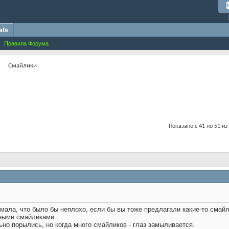
afe
Правила Форума
Смайлики
Показано с 41 по 51 из
мала, что было бы неплохо, если бы вы тоже предлагали какие-то смай
ьными смайликами.
но порылись, но когда много смайликов - глаз замыливается.