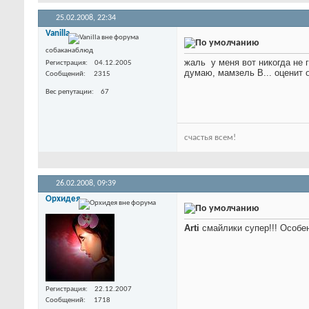
25.02.2008,
22:34
Vanilla
собаканаблюд
жаль
у меня вот никогда не
Регистрация
04.12.2005
думаю, мамзель В... оценит 
Сообщений
2315
Вес репутации
67
счастья всем!
26.02.2008,
09:39
Орхидея
Arti
смайлики супер!!! Особе
Регистрация
22.12.2007
Сообщений
1718