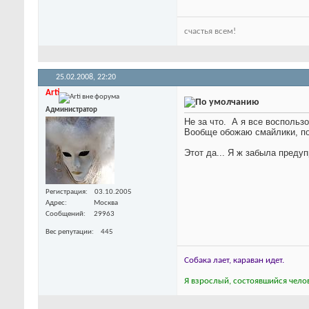
счастья всем!
25.02.2008,
22:20
Arti
Администратор
Не за что.
А я все воспользо
Вообще обожаю смайлики, по
Этот да...
Я ж забыла предупр
Регистрация
03.10.2005
Адрес
Москва
Сообщений
29963
Вес репутации
445
Собака лает, караван идет.
Я взрослый, состоявшийся челов