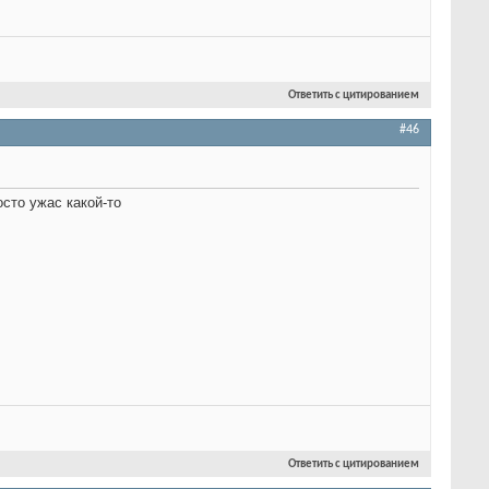
Ответить с цитированием
#46
осто ужас какой-то
Ответить с цитированием