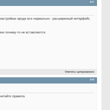
#47
 настройках вроде все нормально - расширенный интерфейс.
авно почему-то не вставляются.
Ответить с цитированием
#48
читайте правила.