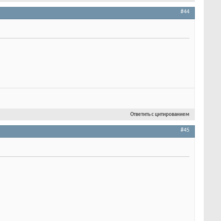
#44
Ответить с цитированием
#45