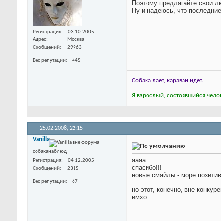
Поэтому предлагайте свои лю
Ну и надеюсь, что последни
Регистрация
03.10.2005
Адрес
Москва
Сообщений
29963
Вес репутации
445
Собака лает, караван идет.
Я взрослый, состоявшийся челов
25.02.2008,
22:15
Vanilla
собаканаблюд
аааа
Регистрация
04.12.2005
спасибо!!!
Сообщений
2315
новые смайлы - море позити
Вес репутации
67
но этот, конечно, вне конкур
имхо