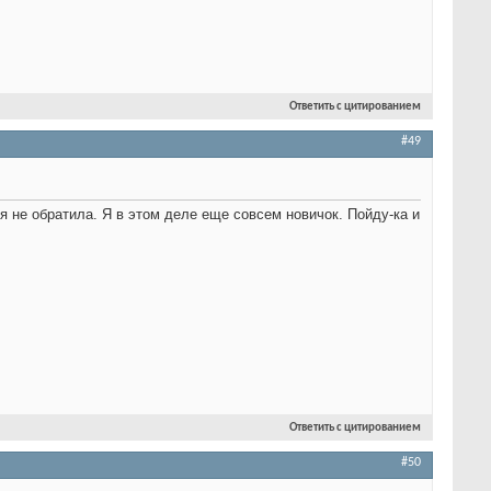
Ответить с цитированием
#49
ия не обратила. Я в этом деле еще совсем новичок. Пойду-ка и
Ответить с цитированием
#50