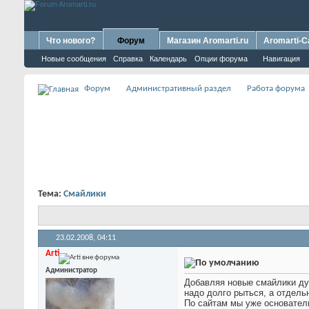
Что нового?
Форум
Магазин Aromarti.ru
Aromarti-C
Новые сообщения
Справка
Календарь
Опции форума
Навигация
Форум
Административный раздел
Работа форума
Тема:
Смайлики
23.02.2008,
04:11
Arti
Администратор
Добавляя новые смайлики ду
надо долго рыться, а отдел
По сайтам мы уже основатель