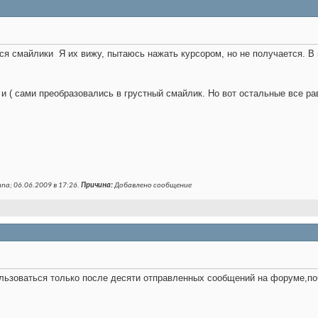
тся смайлики
Я их вижу, пытаюсь нажать курсором, но не получается. В
: и ( сами преобразовались в грустный смайлик. Но вот остальные все р
na; 06.06.2009 в
17:26
.
Причина:
Добавлено сообщение
ьзоваться только после десяти отправленных сообщений на форуме,по