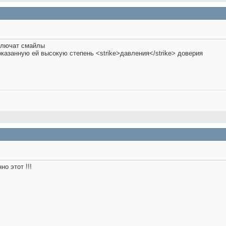
 глючат смайлы
оказанную ей высокую степень <strike>давления</strike> доверия
нно этот
!!!