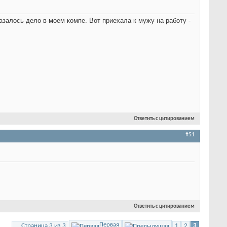
казалось дело в моем компе
. Вот приехала к мужу на работу -
Ответить с цитированием
#51
Ответить с цитированием
Первая
Страница 3 из 3
1
2
3