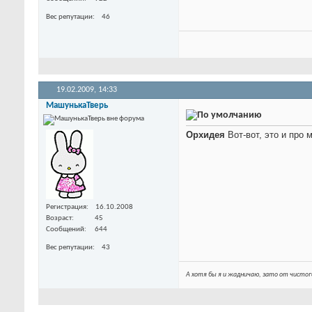
Вес репутации
46
19.02.2009,
14:33
МашунькаТверь
Орхидея
Вот-вот, это и про
Регистрация
16.10.2008
Возраст
45
Сообщений
644
Вес репутации
43
А хотя бы я и жадничаю, зато от чистог