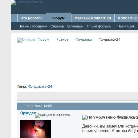
Что нового?
Форум
Магазин Aromarti.ru
Aromarti-C
Новые сообщения
Справка
Календарь
Опции форума
Навигация
Форум
Разное
Флудилка
Флудилка-24
Тема:
Флудилка-24
19.02.2009,
14:08
Орхидея
Флудилка-
Девочки, вы замечали когда-н
своих успехов. А потом бац!