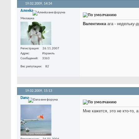
19.02.2009,
14:34
Аленka
Милашка
Валентинка
ага - недельку-д
Регистрация
26.11.2007
Адрес
Израиль
Сообщений
3363
Вес репутации
82
19.02.2009,
15:13
Dana
Мне кажется, это не кто-то, 