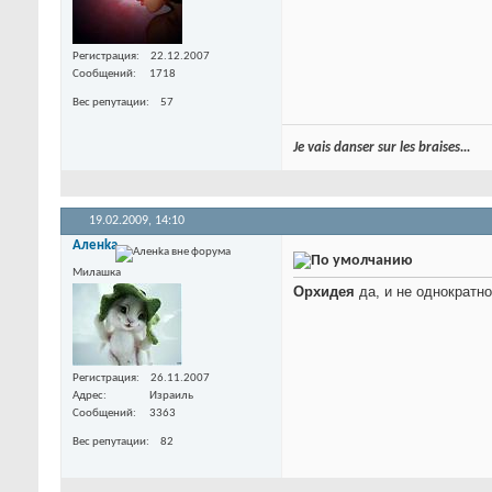
Регистрация
22.12.2007
Сообщений
1718
Вес репутации
57
Je vais danser sur les braises...
19.02.2009,
14:10
Аленka
Милашка
Орхидея
да, и не однократно
Регистрация
26.11.2007
Адрес
Израиль
Сообщений
3363
Вес репутации
82