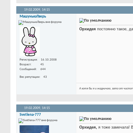
19.02.2009,
14:15
МашунькаТверь
Орхидея
постоянно такое, д
Регистрация
16.10.2008
Возраст
45
Сообщений
644
Вес репутации
43
А хотя бы я и жадничаю, зато от чистог
19.02.2009,
14:15
Svetlena-777
Орхидея,
я тоже замечала! 