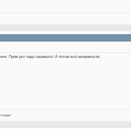
 меня. Прям рот надо зашивать! А потом всё наперекосяк.
о сердца!