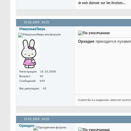
Je vais danser sur les braises...
19.02.2009,
14:25
МашунькаТверь
Орхидея
приходится лукавит
Регистрация
16.10.2008
Возраст
45
Сообщений
644
Вес репутации
43
А хотя бы я и жадничаю, зато от чистог
19.02.2009,
14:29
Орхидея