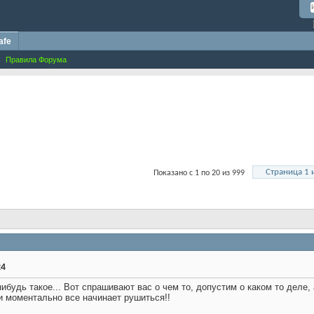
afe
Правила Форума
Страница 1 
Показано с 1 по 20 из 999
24
ибудь такое... Вот спрашивают вас о чем то, допустим о каком то деле,
 и моментально все начинает рушиться!!