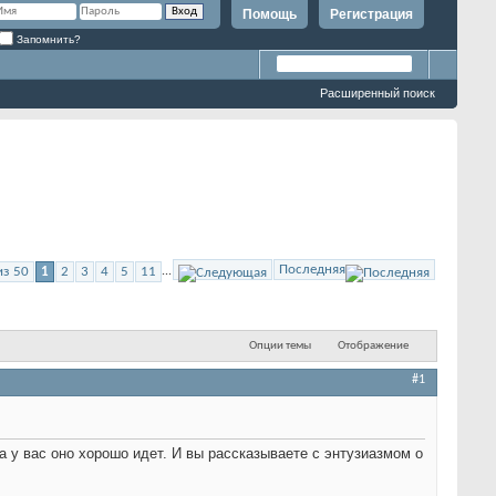
Помощь
Регистрация
Запомнить?
Расширенный поиск
Последняя
из 50
1
2
3
4
5
11
...
Опции темы
Отображение
#1
 а у вас оно хорошо идет. И вы рассказываете с энтузиазмом о