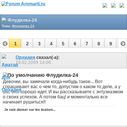
Флудилка-24
Тема:
Флудилка-24
1
2
3
4
5
6
7
8
9
10
11
12
13
14
15
16
17
Орхидея
сказал(-а):
19.02.2009
14:08
Флудилка-24
Девочки, вы замечали когда-нибудь такое... Вот
спрашивают вас о чем то, допустим о каком то деле, а у
вас оно хорошо идет. И вы рассказываете с энтузиазмом
о своих успехов. А потом бац! и моментально все
начинает рушиться!!
Je vais danser sur les braises...