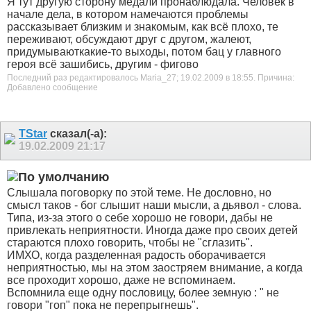
Я тут другую сторону медали пронаблюдала. Человек в
начале дела, в котором намечаются проблемы
рассказывает близким и знакомым, как всё плохо, те
переживают, обсуждают друг с другом, жалеют,
придумываюткакие-то выходы, потом бац у главного
героя всё зашибись, другим - фигово
Последний раз редактировалось Maria_27; 19.02.2009 в
18:55
.
Причина:
Добавлено сообщение
ТStar
сказал(-а):
19.02.2009
21:17
Слышала поговорку по этой теме. Не дословно, но
смысл таков - бог слышит наши мысли, а дьявол - слова.
Типа, из-за этого о себе хорошо не говори, дабы не
привлекать неприятности. Иногда даже про своих детей
стараются плохо говорить, чтобы не "сглазить".
ИМХО, когда разделенная радость оборачивается
неприятностью, мы на этом заостряем внимание, а когда
все проходит хорошо, даже не вспоминаем.
Вспомнила еще одну пословицу, более земную : " не
говори "гоп" пока не перепрыгнешь".