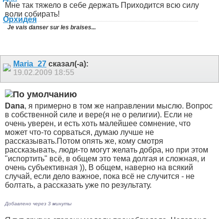
Мне так тяжело в себе держать
Приходится всю силу
воли собирать!
Je vais danser sur les braises...
Maria_27
сказал(-а):
19.02.2009
18:55
Dana
, я примерно в том же направлении мыслю. Вопрос
в собственной силе и вере(я не о религии). Если не
очень уверен, и есть хоть малейшее сомнение, что
может что-то сорваться, думаю лучше не
рассказывать.Потом опять же, кому смотря
рассказывать, люди-то могут желать добра, но при этом
"испортить" всё, в общем это тема долгая и сложная, и
очень субъективная
)), В общем, наверно на всякий
случай, если дело важное, пока всё не случится - не
болтать, а рассказать уже по результату.
Добавлено через 3 минуты