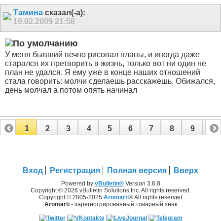
Тамина
сказал(-а):
19.02.2009
21:58
У меня бывший вечно рисовал планы, и иногда даже
старался их претворить в жизнь, только вот ни один не
план не удался. Я ему уже в конце наших отношений
стала говорить: молчи сделаешь расскажешь. Обижался,
день молчал а потом опять начинал
1
2
3
4
5
6
7
8
9
10
11
12
13
14
15
16
17
Вход
Регистрация
Полная версия
Вверх
Powered by
vBulletin®
Version 3.6.8
Copyright © 2026 vBulletin Solutions Inc. All rights reserved.
Copyright © 2005-2025
Aromarti
® All rights reserved
Aromarti
- зарегистрированный товарный знак