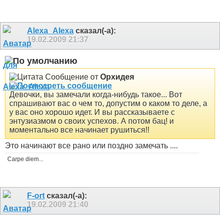
Alexa_Alexa
сказал(-а):
19.02.2009
21:37
Сообщение от
Орхидея
Девочки, вы замечали когда-нибудь такое... Вот
спрашивают вас о чем то, допустим о каком то деле, а
у вас оно хорошо идет. И вы рассказываете с
энтузиазмом о своих успехов. А потом бац! и
моментально все начинает рушиться!!
Это начинают все рано или поздно замечать ....
Carpe diem...
F-ort
сказал(-а):
19.02.2009
21:40