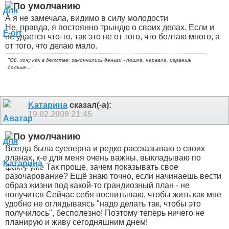
А я не замечала, видимо в силу молодости
Не, правда, я постоянно трындю о своих делах. Если и
не удается что-то, так это не от того, что болтаю много, а
от того, что делаю мало.
"Ой, хочу как в детстве: закончились деньги - пошла, нарвала, играешь
дальше..."
Kатарина
сказал(-а):
19.02.2009
21:45
Всегда была суеверна и редко рассказываю о своих
планах, к-е для меня очень важны, выкладываю по
факту уже
Так проще, зачем показывать свое
разочарование? Ещё знаю точно, если начинаешь вести
образ жизни под какой-то грандиозный план - не
получится
Сейчас себя воспитываю, чтобы жить как мне
удобно не оглядываясь "надо делать так, чтобы это
получилось", бесполезно! Поэтому теперь ничего не
планирую и живу сегодняшним днем!