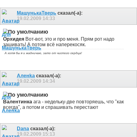
МашунькаТверь
сказал(-а):
19.02.2009
14:33
Орхидея
Вот-вот, это и про меня. Прям рот надо
зашивать! А потом всё наперекосяк.
А хотя бы я и жадничаю, зато от чистого сердца!
Аленka
сказал(-а):
19.02.2009
14:34
Валентинка
ага - недельку-две повторяешь, что "как
всегда", а потом и спрашивать перестают
Dana
сказал(-а):
19.02.2009
15:13