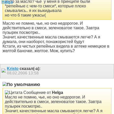
а что за масло? чье
у меня в принципе были
*репейные с чем-то смеси*, которые плохо
смывались.. я их выкидывала
но что б такие ужасы(
Масло не помню, чье, но оно недорогое. И
действительно в смеси, зеленоватое такое. Завтра
пузырек посмотрю..
Значит, качественные масла смываются легче? А я
думала, они наоборот, понажористей будут
Кстати, из чистых репейных видела в аптеке немецкое в
желтой баночке, желтое. Мож, купить?
Kristo
сказал(-а):
08.02.2006
13:58
Сообщение от
Helga
Масло не помню, чье, но оно недорогое. И
действительно в смеси, зеленоватое такое. Завтра
пузырек посмотрю..
Значит, качественные масла смываются легче? А я