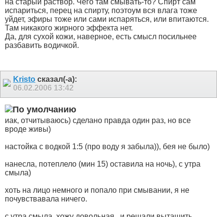
на старый раствор. Чего там смывать-то? Спирт сам
испариться, перец на спирту, поэтоум вся влага тоже
уйдет, эфиры тоже или сами испаряться, или впитаются.
Там никакого жирного эффекта нет.
Да, для сухой кожи, наверное, есть смысл посильнее
разбавить водичкой.
Kristo
сказал(-а):
06.02.2006
13:42
иак, отчитываюсь) сделано правда один раз, но все
вроде живы)
настойка с водкой 1:5 (про воду я забыла)), бея не было)
нанесла, потеплело (мин 15) оставила на ночь), с утра
смыла)
хоть на лицо немного и попало при смывании, я не
почувствавала ничего.
с утра смыла, хожу довольная.. и решали вытащить