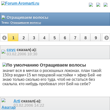
Отращиваем волосы
Тема:
Отращиваем волосы
1
2
3
4
5
6
7
8
9
10
11
12
13
14
15
16
17
соус
сказал(-а):
03.02.2006
10:30
Отращиваем волосы
значит вся в мечтах о роскошных локонах. план такой:
150гр водки+15 мл перцовой настойки + эфир Бей -не
знаю только сколько его туда. чтоб не остаться без
скальпа. кто нибудь пробовал этот Бей на себе?
Arti
сказал(-а):
03.02.2006
14:22