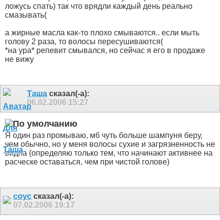
ложусь спать) так что врядли каждый день реально
смазывать(
а жирные масла как-то плохо смываются.. если мыть
голову 2 раза, то волосы пересушиваются(
*на ура* репевит смывался, но сейчас я его в продаже
не вижу
Таша
сказал(-а):
06.02.2006
15:27
Я один раз промываю, мб чуть больше шампуня беру,
чем обычно, но у меня волосы сухие и загрязненность не
видна (определяю только тем, что начинают активнее на
расческе оставаться, чем при чистой голове)
соус
сказал(-а):
07.02.2006
19:17