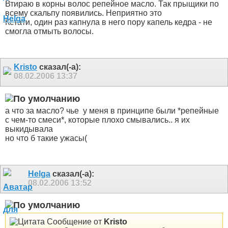
Втираю в корны волос репейное масло. Так прыщики по
всему скальпу появились. Неприятно это
Кстати, один раз капнула в него пору капель кедра - не
смогла отмыть волосы.
Kristo
сказал(-а):
08.02.2006
13:37
а что за масло? чье
у меня в принципе были *репейные
с чем-то смеси*, которые плохо смывались.. я их
выкидывала
но что б такие ужасы(
Helga
сказал(-а):
08.02.2006
13:52
Сообщение от
Kristo