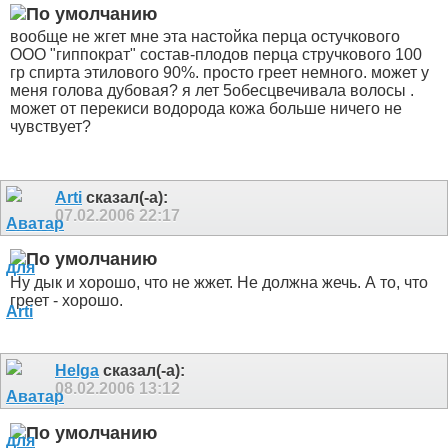
вообще не жгет мне эта настойка перца остучкового
ООО "гиппократ" состав-плодов перца стручкового 100
гр спирта этилового 90%. просто греет немного. может у
меня голова дубовая? я лет 5обесцвечивала волосы .
может от перекиси водорода кожа больше ничего не
чувствует?
Arti
сказал(-а):
07.02.2006
22:17
Ну дык и хорошо, что не жжет. Не должна жечь. А то, что
греет - хорошо.
Helga
сказал(-а):
08.02.2006
13:12