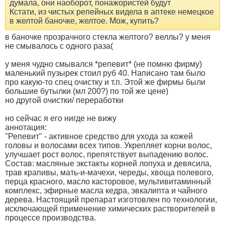
думала, они наоборот, понажористей будут
Кстати, из чистых репейных видела в аптеке немецкое
в желтой баночке, желтое. Мож, купить?
в баночке прозрачного стекла желтого? веллы? у меня
не смывалось с одного раза(
у меня чудно смывался *репевит* (не помню фирму)
маленький пузырек стоил руб 40. Написано там было
про какую-то спец очистку и т.п. Этой же фирмы были
большие бутылки (мл 200?) по той же цене)
но другой очистки/ переработки
но сейчас я его нигде не вижу
аннотация:
"Репевит" - активное средство для ухода за кожей
головы и волосами всех типов. Укрепляет корни волос,
улучшает рост волос, препятствует выпадению волос.
Состав: масляные экстакты корней лопуха и девясила,
трав крапивы, мать-и-мачехи, череды, хвоща полевого,
перца красного, масло касторовое, мультивитаминный
комплекс, эфирные масла кедра, эвкалипта и чайного
дерева. Настоящий препарат изготовлен по технологии,
исключающей применение химических растворителей в
процессе производства.