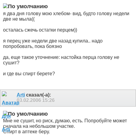
я два дня голову мою хлебом- вид, будто голову недели
две не мыла((
осталась сжечь остатки перцем))
я перец уже недели две назад купила.. надо
попробовать, пока боязно
да, еще такое уточнение: настойка перца голову не
сушит?
и где вы спирт берете?
Arti
сказал(-а):
03.02.2006
15:26
Мне не сушит, но риск, думаю, есть. Попробуйте может
сначала на небольшом участке.
Спирт в аптеке беру.