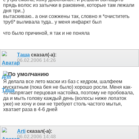
прядь волос из затычки в раковине, которые там лежали
дня три..)
вытаскиваю.. а они сожжены так, словно я *очиститеть
труб* выливала туда.. у меня инфаркт был
что было причиной, я так и не поняла
Таша
сказал(-а):
06.02.2006
14:26
Я делала все лето маски из баз с кедром, шалфеем
мускатным (пока бея не было) хорошо росли. Меня как-
то напрягает перцовая настойка, поэтому не пробовала,
да и мыть голову каждый день (волосы ниже лопаток
уже) не хочу и они не требуют столь частого мытья,
хватает раза в 4-6 дней
Arti
сказал(-а):
06.02.2006
14:48