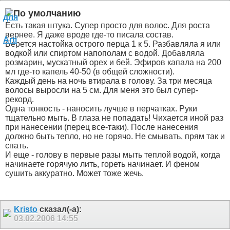
Есть такая штука. Супер просто для волос. Для роста
вернее. Я даже вроде где-то писала состав.
Берется настойка острого перца 1 к 5. Разбавляла я или
водкой или спиртом напополам с водой. Добавляла
розмарин, мускатный орех и бей. Эфиров капала на 200
мл где-то капель 40-50 (в общей сложности).
Каждый день на ночь втирала в голову. За три месяца
волосы выросли на 5 см. Для меня это был супер-
рекорд.
Одна тонкость - наносить лучше в перчатках. Руки
тщательно мыть. В глаза не попадать! Чихается иной раз
при нанесении (перец все-таки). После нанесения
должно быть тепло, но не горячо. Не смывать, прям так и
спать.
И еще - голову в первые разы мыть теплой водой, когда
начинаете горячую лить, гореть начинает. И феном
сушить аккуратно. Может тоже жечь.
Kristo
сказал(-а):
03.02.2006
14:55