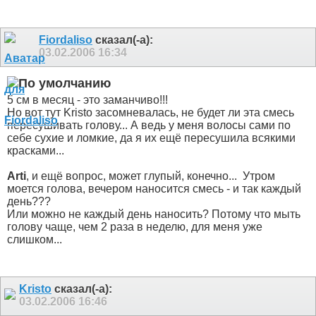
Fiordaliso
сказал(-а):
03.02.2006
16:34
5 см в месяц - это заманчиво!!!
Но вот тут Kristo засомневалась, не будет ли эта смесь
пересушивать голову... А ведь у меня волосы сами по
себе сухие и ломкие, да я их ещё пересушила всякими
красками...
Arti
, и ещё вопрос, может глупый, конечно...
Утром
моется голова, вечером наносится смесь - и так каждый
день???
Или можно не каждый день наносить? Потому что мыть
голову чаще, чем 2 раза в неделю, для меня уже
слишком...
Kristo
сказал(-а):
03.02.2006
16:46