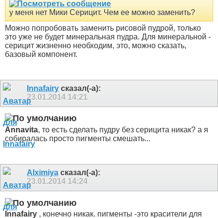
у меня нет Мики Серицит. Чем ее можно заменить?
Можно попробовать заменить рисовой пудрой, только
это уже не будет минеральная пудра. Для минеральной -
серицит жизненно необходим, это, можно сказать,
базовый компонент.
Innafairy
сказал(-а):
23.01.2014
14:21
Annavita
, то есть сделать пудру без серицита никак? а я
собиралась просто пигменты смешать...
Alximiya
сказал(-а):
23.01.2014
14:24
Innafairy
, конечно никак. пигменты -это красители для