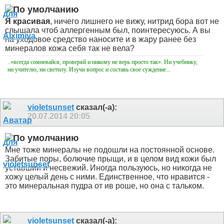
Я красивая
, ничего лишнего не вижу, нитрид бора вот не
слышала чтоб аллергенным был, поинтересуюсь. А вы
на уходовое средство наносите и в жару ранее без
минералов кожа себя так не вела?
..«всегда сомневайся, проверяй и никому не верь просто так». Ни учебнику,
ни учителю, ни светилу. Изучи вопрос и составь свое суждение...
violetsunset
сказал(-а):
20.07.2014
20:05
Мне тоже минералы не подошли на постоянной основе.
Забитые поры, болючие прыщи, и в целом вид кожи был
уставший и несвежий. Иногда пользуюсь, но никогда не
хожу целый день с ними. Единственное, что нравится -
это минеральная пудра от ив роше, но она с тальком.
violetsunset
сказал(-а):