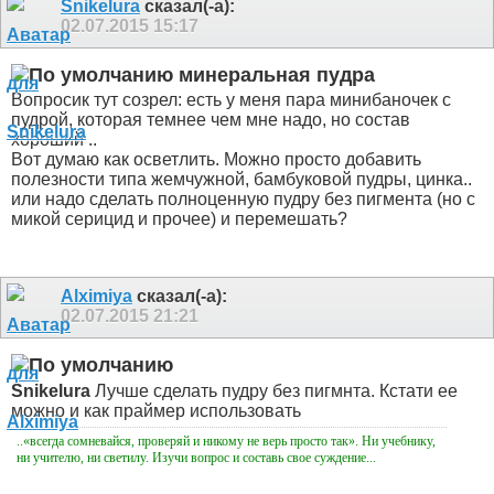
Snikelura
сказал(-а):
02.07.2015
15:17
минеральная пудра
Вопросик тут созрел: есть у меня пара минибаночек с
пудрой, которая темнее чем мне надо, но состав
хороший ..
Вот думаю как осветлить. Можно просто добавить
полезности типа жемчужной, бамбуковой пудры, цинка..
или надо сделать полноценную пудру без пигмента (но с
микой серицид и прочее) и перемешать?
Alximiya
сказал(-а):
02.07.2015
21:21
Snikelura
Лучше сделать пудру без пигмнта. Кстати ее
можно и как праймер использовать
..«всегда сомневайся, проверяй и никому не верь просто так». Ни учебнику,
ни учителю, ни светилу. Изучи вопрос и составь свое суждение...