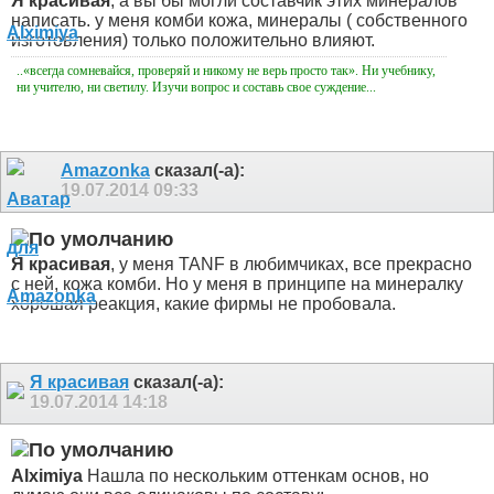
Я красивая
, а вы бы могли составчик этих минералов
написать. у меня комби кожа, минералы ( собственного
изготовления) только положительно влияют.
..«всегда сомневайся, проверяй и никому не верь просто так». Ни учебнику,
ни учителю, ни светилу. Изучи вопрос и составь свое суждение...
Amazonka
сказал(-а):
19.07.2014
09:33
Я красивая
, у меня TANF в любимчиках, все прекрасно
с ней, кожа комби. Но у меня в принципе на минералку
хорошая реакция, какие фирмы не пробовала.
Я красивая
сказал(-а):
19.07.2014
14:18
Alximiya
Нашла по нескольким оттенкам основ, но