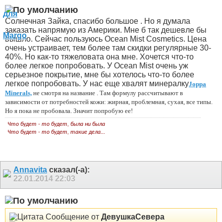
Солнечная Зайка, спасибо большое
. Но я думала
заказать напрямую из Америки. Мне б так дешевле бы
вышло. Сейчас пользуюсь Ocean Mist Cosmetics. Цена
очень устраивает, тем более там скидки регулярные 30-
40%. Но как-то тяжеловата она мне. Хочется что-то
более легкое попробовать. У Ocean Mist очень уж
серьезное покрытие, мне бы хотелось что-то более
легкое попробовать. У нас еще хвалят минералку
Joppa
Minerals,
не смотря на название
. Там формулу рассчитывают в
зависимости от потребностей кожи: жирная, проблемная, сухая, все типы.
Но я пока не пробовала. Значит попробую ее!
Что будет - то будет, была ни была
Что будет - то будет, такие дела...
Annavita
сказал(-а):
22.01.2014
22:03
Сообщение от
ДевушкаСевера