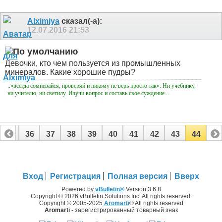
Alximiya
сказал(-а):
12.07.2016
21:53
Девочки, кто чем пользуется из промышленных
минералов. Какие хорошие пудры?
..«всегда сомневайся, проверяй и никому не верь просто так». Ни учебнику,
ни учителю, ни светилу. Изучи вопрос и составь свое суждение...
35
36
37
38
39
40
41
42
43
44
Вход
Регистрация
Полная версия
Вверх
Powered by
vBulletin®
Version 3.6.8
Copyright © 2026 vBulletin Solutions Inc. All rights reserved.
Copyright © 2005-2025
Aromarti
® All rights reserved
Aromarti
- зарегистрированный товарный знак