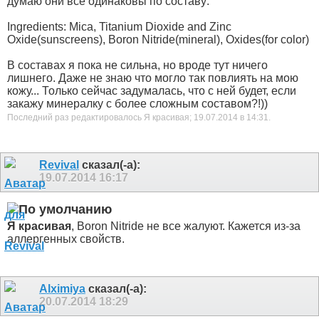
думаю они все одинаковы по составу:
Ingredients: Mica, Titanium Dioxide and Zinc
Oxide(sunscreens), Boron Nitride(mineral), Oxides(for color)
В составах я пока не сильна, но вроде тут ничего
лишнего. Даже не знаю что могло так повлиять на мою
кожу... Только сейчас задумалась, что с ней будет, если
закажу минералку с более сложным составом?!))
Последний раз редактировалось Я красивая; 19.07.2014 в
14:31
.
Revival
сказал(-а):
19.07.2014
16:17
Я красивая
, Boron Nitride не все жалуют. Кажется из-за
аллергенных свойств.
Alximiya
сказал(-а):
20.07.2014
18:29