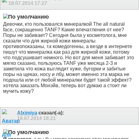
18.07.2014
17:27
Девочки, кто пользовался минералкой The all natural
face, сокращенно TANF? Какие впечатления от нее?
Поры не забивает? Сегодня была у косметолога, мне
сказали что для жирной кожи минералы
противопоказаны, т.к комедогенны, а везде в интернете
пишут что минералка как раз для жирной кожи, потому
что подсушивает немного. Но вот для меня забивает это
мягко сказано, пользуюсь TANF уже месяца 2-3 и
заметила что кожа выглядит хуже, бугорки и забитые
поры на щеках, носу и лбу, может именно эта марка не
подошла или от любой минералки будет такой эффект?
хотела заказать Монэйв, теперь вот думаю а стоит ли
мучить кожу?
Alximiya
сказал(-а):
18.07.2014
18:21