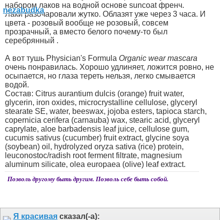
набором лаков на водной основе suncoat френч.
Лаки разочаровали жутко. Облазят уже через 3 часа. И
цвета - розовый вообще не розовый, совсем
прозрачный, а вместо белого почему-то был
серебрянный
.
А вот тушь Physician's Formula
Organic wear mascara
очень понравилась. Хорошо удлиняет, ложится ровно, не
осыпается, но глаза тереть нельзя, легко смывается
водой.
Состав: Citrus aurantium dulcis (orange) fruit water,
glycerin, iron oxides, microcrystalline cellulose, glyceryl
stearate SE, water, beeswax, jojoba esters, tapioca starch,
copernicia cerifera (carnauba) wax, stearic acid, glyceryl
caprylate, aloe barbadensis leaf juice, cellulose gum,
cucumis sativus (cucumber) fruit extract, glycine soya
(soybean) oil, hydrolyzed oryza sativa (rice) protein,
leuconostoc/radish root ferment filtrate, magnesium
aluminum silicate, olea europaea (olive) leaf extract.
Позволь другому быть другим. Позволь себе быть собой.
Я красивая
сказал(-а):