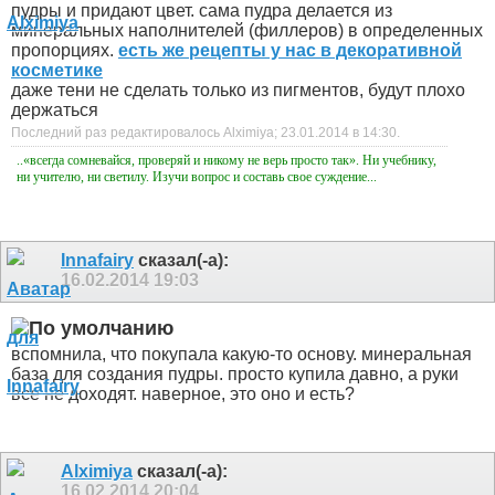
пудры и придают цвет. сама пудра делается из
минеральных наполнителей (филлеров) в определенных
пропорциях.
есть же рецепты у нас в декоративной
косметике
даже тени не сделать только из пигментов, будут плохо
держаться
Последний раз редактировалось Alximiya; 23.01.2014 в
14:30
.
..«всегда сомневайся, проверяй и никому не верь просто так». Ни учебнику,
ни учителю, ни светилу. Изучи вопрос и составь свое суждение...
Innafairy
сказал(-а):
16.02.2014
19:03
вспомнила, что покупала какую-то основу. минеральная
база для создания пудры. просто купила давно, а руки
все не доходят. наверное, это оно и есть?
Alximiya
сказал(-а):
16.02.2014
20:04