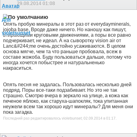
29.08.2014
01:08
Опять пробую минералы
в этот раз от everydayminerals,
jojoba base. Вроде даже ничего. Но наношу как пишут,
втирающими круговыми движениями, а поры все равно
подчеркивает, не идеал. А на сыворотку vision air от
Lanc&#244;me очень достойно усаживаются. В целом
основа мягче, чем та что раньше пробовала, всеж в
составе жожоба. Буду пользоваться дальше, потому что
иногда хочется побыстрее и натуральненько
накраситься.
Опять песня не задалась. Пользовалась несколько дней
подряд. Поры все-таки подзабивает. Но это не так
страшно. Смотрю вчера в зеркало на улице, а кожа как
печеное яблоко, как старуха-шапокляк, тока упитанная
неужели всем так хорошо идут минералы? Для меня они
пока загадка.
Последний раз редактировалось violetsunset; 02.09.2014 в
01:17
.