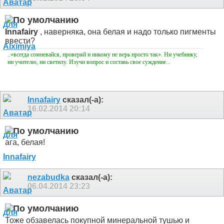
Innafairy
, наверняка, она белая и надо только пигменты
ввести?
..«всегда сомневайся, проверяй и никому не верь просто так». Ни учебнику,
ни учителю, ни светилу. Изучи вопрос и составь свое суждение...
Innafairy
сказал(-а):
16.02.2014
20:14
ага, белая!
nezabudka
сказал(-а):
06.04.2014
23:23
Тоже обзавелась покупной минеральной тушью и