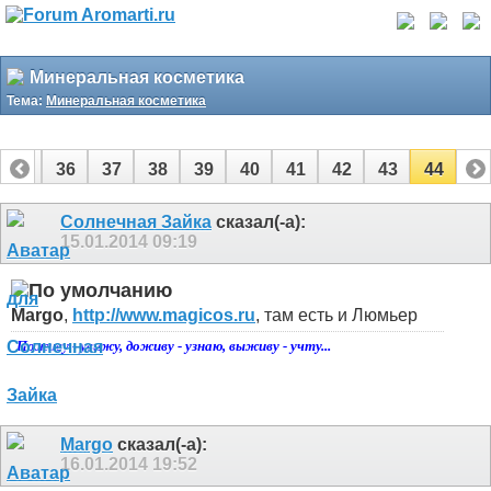
Минеральная косметика
Тема:
Минеральная косметика
35
36
37
38
39
40
41
42
43
44
Солнечная Зайка
сказал(-а):
15.01.2014
09:19
Margo
,
http://www.magicos.ru
, там есть и Люмьер
Поживу - увижу, доживу - узнаю, выживу - учту...
Margo
сказал(-а):
16.01.2014
19:52