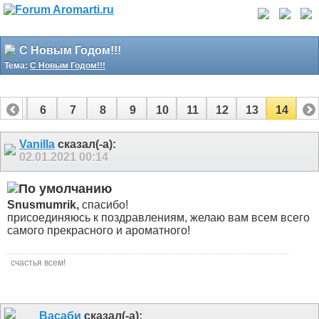
С Новым Годом!!!
Тема:
С Новым Годом!!!
5
6
7
8
9
10
11
12
13
14
Vanilla
сказал(-а):
02.01.2021
00:14
Snusmumrik,
спасибо!
присоединяюсь к поздравлениям, желаю вам всем всего
самого прекрасного и ароматного!
счастья всем!
Васаби
сказал(-а):