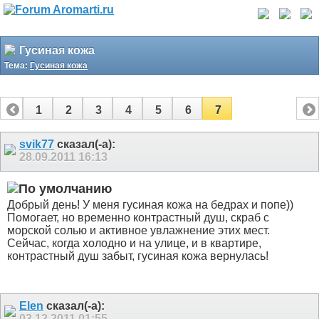
Гусиная кожа
Тема:
Гусиная кожа
1
2
3
4
5
6
7
svik77
сказал(-а):
28.09.2011
16:13
Добрый день! У меня гусиная кожа на бедрах и попе))
Помогает, но временно контрастный душ, скраб с
морской солью и активное увлажнение этих мест.
Сейчас, когда холодно и на улице, и в квартире,
контрастный душ забыт, гусиная кожа вернулась!
Elen
сказал(-а):
03.12.2011
01:55