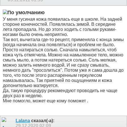
У меня гусиная кожа появилась еще в школе. На задней
стороне конечностей. Появлялась зимой. В середине
лета пропадала. Но до этого ходить с голыми руками-
ногами было очень неприятно.
Так вот, вычитала где-то рецепт, применяла с конца зимы
(когда начинала она появляться) и проблем не было.
Просто натираться солью. Сначала намылиться, чтоб
кожа чуть отмягчела. Можно на намыленное тело, можно
смыть мыло, а потом натереться солью. Соль мелкая,
можно залить немного водой. И не сразу смывать,
немного дать "просолиться". Потом уже я сама дошла до
того, что после этого распаренным геркулесом
намазывалась. Так приятней по ощущениям и кожа
допонительно матируется.
Да, такую процедуру рекомендуют проводить не чаще
двух раз в неделю.
Мне помогло, может еще кому поможет
.
Lalana
сказал(-а):
29.12.2020
02:09