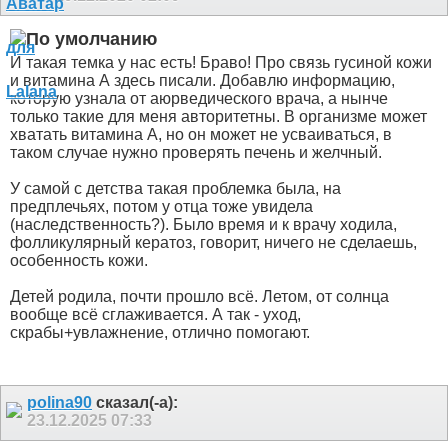
И такая темка у нас есть! Браво! Про связь гусиной кожи
и витамина А здесь писали. Добавлю информацию,
которую узнала от аюрведического врача, а нынче
только такие для меня авторитетны. В организме может
хватать витамина А, но он может не усваиваться, в
таком случае нужно проверять печень и желчный.
У самой с детства такая проблемка была, на
предплечьях, потом у отца тоже увидела
(наследственность?). Было время и к врачу ходила,
фолликулярный кератоз, говорит, ничего не сделаешь,
особенность кожи.
Детей родила, почти прошло всё. Летом, от солнца
вообще всё сглаживается. А так - уход,
скрабы+увлажнение, отлично помогают.
polina90
сказал(-а):
23.12.2025
07:33