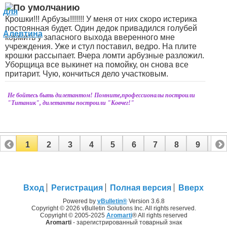
Крошки!!! Арбузы!!!!
!!! У меня от них скоро истерика
постоянная будет. Один дедок привадился голубей
кормить у запасного выхода вверенного мне
учреждения. Уже и стул поставил, ведро. На плите
крошки рассыпает. Вчера ломти арбузные разложил.
Уборщица все выкинет на помойку, он снова все
притарит. Чую, кончиться дело участковым.
Не бойтесь быть дилетантом! Помните,профессионалы построили
"Титаник", дилетанты построили "Ковчег!"
1
2
3
4
5
6
7
8
9
10
11
12
13
14
15
16
17
Вход
Регистрация
Полная версия
Вверх
Powered by
vBulletin®
Version 3.6.8
Copyright © 2026 vBulletin Solutions Inc. All rights reserved.
Copyright © 2005-2025
Aromarti
® All rights reserved
Aromarti
- зарегистрированный товарный знак