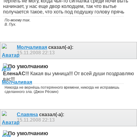
терпеть не могу, когда чья-то сигналка среди ночи выть
начинает, у нас еще двор колодцем, так что вытье
получается такое, что хоть под подушку голову прячь
По-моему так.
В. Пух.
Молчаливая
сказал(-а):
15.11.2008
22:13
ЕленаАС
!!! Какая вы умница
!!! От всей души поздравляю
вас
!!!
Никогда не вернёшь потерянного времени, никогда не исправишь
сделанного зла. (Джон Рёскин)
Славяна
сказал(-а):
15.11.2008
22:13