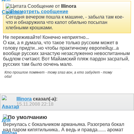
Сообщение от
Illinora
Сегодня вечером пошла к машине, - забыла там кое-
что и обнаружила что капот обильно посыпан
хлебными крошками.
Не переживайте!
Конечно неприятно...
О как, а я думала, что такое только русским может в
голову придти...но чтобы практичному европейцу...а
вообще русских зачастую незаслуженно невоспитанным
быдлом считают. Вот Майамский пляж пардон засратый
,
русских там было оочень мало.
Кто прошлое помянет - тому глаз вон, а кто забудет - тому
оба!
Illinora
сказал(-а):
15.11.2008
22:18
Вернулась с бокальчиком арманьяка. Разогрела бокал
над паром кипятильника.. А ведь и правда....... аромат