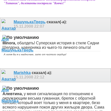
"Титаник", дилетанты построили "Ковчег!"
МашунькаТверь
сказал(-а):
15.11.2008
22:07
Illinora,
обалдеть! Суперская история в стиле Сидни
Шелдона, наверняка из чьего-то личного опыта!
А хотя бы я и жадничаю, зато от чистого сердца!
Marishka
сказал(-а):
15.11.2008
22:12
Алевтина,
у меня сигнализация по отношению к
окружающим весьма гуманная, брелок с обратной
связью, который воет только у меня в квартире, безо
всякого нарушения покоя других жильцов двора. Сама