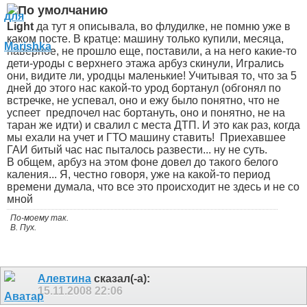
Light
да тут я описывала, во флудилке, не помню уже в
каком посте. В кратце: машину только купили, месяца,
наверное, не прошло еще, поставили, а на него какие-то
дети-уроды с верхнего этажа арбуз скинули, Игрались
они, видите ли, уродцы маленькие! Учитывая то, что за 5
дней до этого нас какой-то урод бортанул (обгонял по
встречке, не успевал, оно и ежу было понятно, что не
успеет
предпочел нас бортануть, оно и понятно, не на
таран же идти) и свалил с места ДТП. И это как раз, когда
мы ехали на учет и ГТО машину ставить!
Приехавшее
ГАИ битый час нас пыталось развести... ну не суть.
В общем, арбуз на этом фоне довел до такого белого
каления... Я, честно говоря, уже на какой-то период
времени думала, что все это происходит не здесь и не со
мной
По-моему так.
В. Пух.
Алевтина
сказал(-а):
15.11.2008
22:06