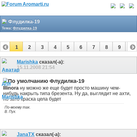
Флудилка-19
Тема:
Флудилка-19
1
2
3
4
5
6
7
8
9
10
11
12
13
14
15
16
17
Marishka
сказал(-а):
15.11.2008
21:54
Флудилка-19
Illinora
ну можно же еще будет просто машину чем-
нибудь накрыть типа брезента. Ну да, выглядит не ахти,
но зато краска цела будет
По-моему так.
В. Пух.
JanaTX
сказал(-а):