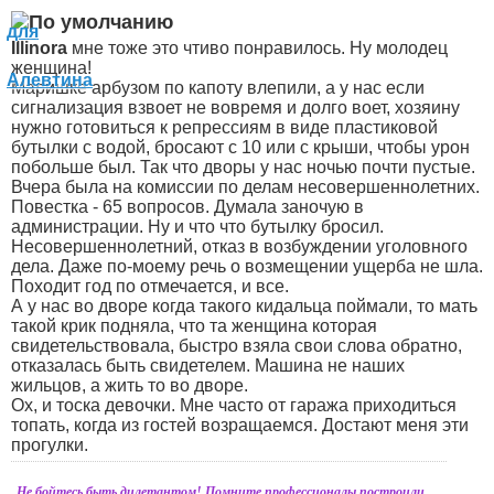
Illinora
мне тоже это чтиво понравилось. Ну молодец
женщина!
Маришке арбузом по капоту влепили, а у нас если
сигнализация взвоет не вовремя и долго воет, хозяину
нужно готовиться к репрессиям в виде пластиковой
бутылки с водой, бросают с 10 или с крыши, чтобы урон
побольше был. Так что дворы у нас ночью почти пустые.
Вчера была на комиссии по делам несовершеннолетних.
Повестка - 65 вопросов. Думала заночую в
администрации. Ну и что что бутылку бросил.
Несовершеннолетний, отказ в возбуждении уголовного
дела. Даже по-моему речь о возмещении ущерба не шла.
Походит год по отмечается, и все.
А у нас во дворе когда такого кидальца поймали, то мать
такой крик подняла, что та женщина которая
свидетельствовала, быстро взяла свои слова обратно,
отказалась быть свидетелем. Машина не наших
жильцов, а жить то во дворе.
Ох, и тоска девочки. Мне часто от гаража приходиться
топать, когда из гостей возращаемся. Достают меня эти
прогулки.
Не бойтесь быть дилетантом! Помните,профессионалы построили