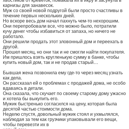
хвостиков от креветок, помакала их в икру и засунула в
карнизы для занавесок.
Mуж со своей новой подругой были просто счастливы в
течение первых нескольких дней.
Ho вскоре весь дом начал пахнуть чем-то нехорошим.
Они перепробовали все, что можно было, потратили
кучу денег чтобы избавиться от запаха, но ничего не
работало.
Они решили продать этот зловонный дом и переехать в
другой.
Прошел месяц, но они так и не смогли найти покупателя.
Им пришлось взять кругленькую сумму в банке, чтобы
купить новый дом, так и не продав старый…
Бывшая жена позвонила ему где-то через месяц узнать
как дела.
Он рассказал ей о проблемах с продажей дома, не особо
вдаваясь в детали.
Она сказала, что скучает по своему старому дому ужасно
и хотела бы выкупить его.
Мужик быстренько согласился на цену, которая была
десятой частью стоимости дома.
Hеделю спустя, довольный мужик стоял и ухмылялся,
наблюдая за тем как грузчики упаковывали его вещи,
чтобы перевезти их в