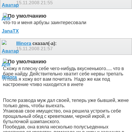
15.11.2008
21:55
что-то и меня арбузы заинтересовали
Illinora
сказал(-а):
15.11.2008
21:57
Схожу я плесну себе чего-нибудь вкусненького..... что в
баре найду. Действительно хватит себе нервы трепать
А пока я хожу вот вам почитать
Надо же как под
настроение чтиво находится в инете
После развода муж дал своей, теперь уже бывшей, жене
только дeнь, чтобы выехать.
Упаковав свое имущество, она решилa устроить себе
прощальный обед с креветками, черной икрой, и
бутылочкой шампанского.
Пообедав, она взяла несколько полусъеденных