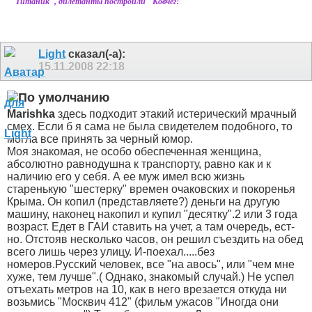
"Титаник", дилетанты построили "Ковчег!"
Light
сказал(-а):
15.11.2008
22:18
Marishka
здесь подходит этакий истерический мрачный
смех. Если б я сама не была свидетелем подобного, то
могла все принять за черный юмор.
Моя знакомая, не особо обеспеченная женщина,
абсолютно равнодушна к транспорту, равно как и к
наличию его у себя. А ее муж имел всю жизнь
старенькую "шестерку" времен очаковских и покоренья
Крыма. Он копил (представляете?) деньги на другую
машину, наконец накопил и купил "десятку".2 или 3 года
возраст. Едет в ГАИ ставить на учет, а там очередь, ест-
но. Отстояв несколько часов, он решил съездить на обед
всего лишь через улицу. И-поехал.....без
номеров.Русский человек, все "на авось", или "чем мне
хуже, тем лучше".( Однако, знакомый случай.) Не успел
отъехать метров на 10, как в него врезается откуда ни
возьмись "Москвич 412" (фильм ужасов "Иногда они