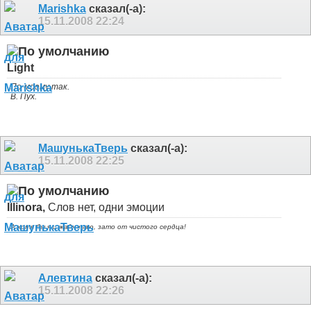
Marishka
сказал(-а):
15.11.2008
22:24
Light
По-моему так.
В. Пух.
МашунькаТверь
сказал(-а):
15.11.2008
22:25
Illinora,
Слов нет, одни эмоции
А хотя бы я и жадничаю, зато от чистого сердца!
Алевтина
сказал(-а):
15.11.2008
22:26