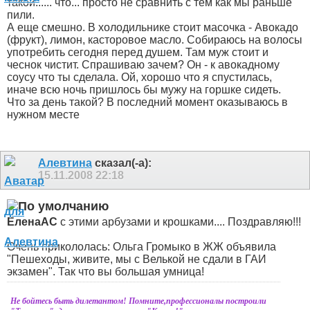
такой...... что... просто не сравнить с тем как мы раньше
пили.
А еще смешно. В холодильнике стоит масочка - Авокадо
(фрукт), лимон, касторовое масло. Собираюсь на волосы
употребить сегодня перед душем. Там муж стоит и
чеснок чистит. Спрашиваю зачем? Он - к авокадному
соусу что ты сделала. Ой, хорошо что я спустилась,
иначе всю ночь пришлось бы мужу на горшке сидеть.
Что за день такой? В последний момент оказываюсь в
нужном месте
Алевтина
сказал(-а):
15.11.2008
22:18
ЕленаАС
с этими арбузами и крошками.... Поздравляю!!!
Очень прикололась: Ольга Громыко в ЖЖ объявила
"Пешеходы, живите, мы с Велькой не сдали в ГАИ
экзамен". Так что вы большая умница
!
Не бойтесь быть дилетантом! Помните,профессионалы построили