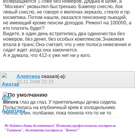
возвращаются").Тоже без номеров. Дядька в шоке, а
"Москвич" уковылял быстренько. Бампер снесло, бок
левый снесло, не говоря о мелочах-зеркало, стекло и пр.
косметика. Потом нашли, оказался пенсионер пьющий,
не имеющий кроме пенсии доходов. Ремонт на 100000, а
кто платить будет?
Видите, в один день встретились два одиночества без
номеров, без денег, без особых комплексов.Знакомая
впала в транс.Она считает, что у нее полоса невезения и
сидит ждет ,когда она закончится.
А я думала, что 412-х уже нет ни у кого.
Алевтина
сказал(-а):
15.11.2008
22:21
Illinora
глаз да глаз. У приятельницы дочка сидела.
Польстилась на клубничный крем в холодильнике.
Умяла, блин, полбанки, пока поняла что-то не то
Не бойтесь быть дилетантом! Помните,профессионалы построили
"Титаник", дилетанты построили "Ковчег!"