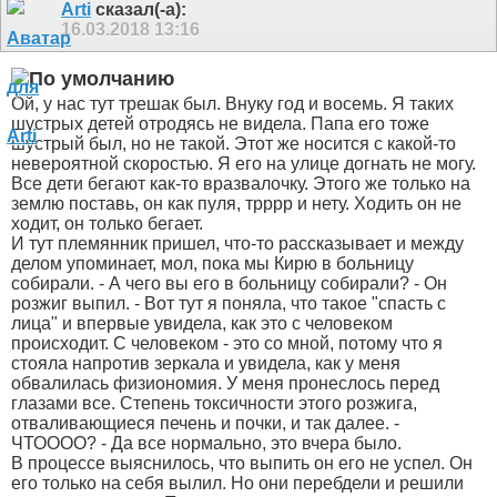
Arti
сказал(-а):
16.03.2018
13:16
Ой, у нас тут трешак был. Внуку год и восемь. Я таких
шустрых детей отродясь не видела. Папа его тоже
шустрый был, но не такой. Этот же носится с какой-то
невероятной скоростью. Я его на улице догнать не могу.
Все дети бегают как-то вразвалочку. Этого же только на
землю поставь, он как пуля, трррр и нету. Ходить он не
ходит, он только бегает.
И тут племянник пришел, что-то рассказывает и между
делом упоминает, мол, пока мы Кирю в больницу
собирали. - А чего вы его в больницу собирали? - Он
розжиг выпил. - Вот тут я поняла, что такое "спасть с
лица" и впервые увидела, как это с человеком
происходит. С человеком - это со мной, потому что я
стояла напротив зеркала и увидела, как у меня
обвалилась физиономия. У меня пронеслось перед
глазами все. Степень токсичности этого розжига,
отваливающиеся печень и почки, и так далее. -
ЧТОООО? - Да все нормально, это вчера было.
В процессе выяснилось, что выпить он его не успел. Он
его только на себя вылил. Но они перебдели и решили