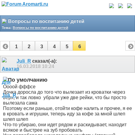
Вопросы по воспитанию детей
Тема:
Вопросы по воспитанию детей
1
2
3
4
5
6
Juli_R
сказал(-а):
16.03.2018
10:24
Оооой фффсе
Дочка доросла до того что вылезает из кроватки через
верх, и так ловко
убрали уже две рейки, что бы просто
вылезала сама
Поэтому если раньше, отойти кофе налить и прочее, я ее
в кровать и игрушки, теперь иду за кофе за мной шлеп
шлеп шлеп
Что-то убираю, они идет рядом и раскидывает, находит
всякое и быстрее на зуб пробовать