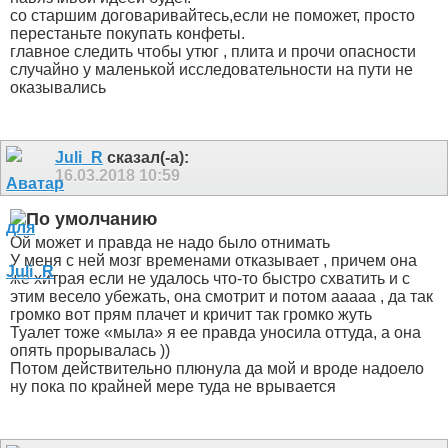
со старшим договаривайтесь,если не поможет, просто
перестаньте покупать конфеты.
главное следить чтобы утюг , плита и прочи опасности
случайно у маленькой исследовательности на пути не
оказывались
Juli_R
сказал(-а):
16.03.2018
10:59
Ой может и правда не надо было отнимать
У меня с ней мозг временами отказывает , причем она
же хитрая если не удалось что-то быстро схватить и с
этим весело убежать, она смотрит и потом ааааа , да так
громко вот прям плачет и кричит так громко жуть
Туалет тоже «мыла» я ее правда уносила оттуда, а она
опять прорывалась
))
Потом действительно плюнула да мой и вроде надоело
ну пока по крайней мере туда не врывается