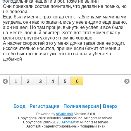
холодильника нашел и в рот, тоже не выпил
Они приехали состав почитали, что делали не помню, но
не повезли.
Еще был у меня страх когда его с таблетками мамиными
увидела, они как то завалились у нее видимо еще давно,
а он нашёл. Но там проще, вынуть не успел и все были
на месте, полный блистер. Хотя вот этот момент как у
меня все внутри ухнуло я помню хорошо.
А насчет скоростей это у меня дочка такая она не ходит,
исключительно носится, причем если бежит от меня и
особо быстро значит уже что-то нашла и убегает с
добычей
1
2
3
4
5
6
Вход
Регистрация
Полная версия
Вверх
Powered by
vBulletin®
Version 3.6.8
Copyright © 2026 vBulletin Solutions Inc. All rights reserved.
Copyright © 2005-2025
Aromarti
® All rights reserved
Aromarti
- зарегистрированный товарный знак