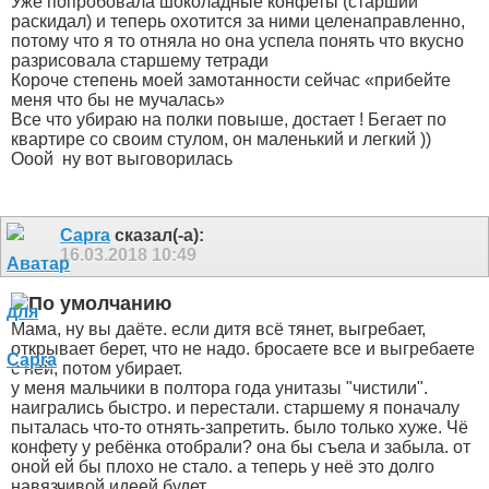
Уже попробовала шоколадные конфеты (старший
раскидал) и теперь охотится за ними целенаправленно,
потому что я то отняла но она успела понять что вкусно
разрисовала старшему тетради
Короче степень моей замотанности сейчас «прибейте
меня что бы не мучалась»
Все что убираю на полки повыше, достает ! Бегает по
квартире со своим стулом, он маленький и легкий
))
Ооой
ну вот выговорилась
Capra
сказал(-а):
16.03.2018
10:49
Мама, ну вы даёте. если дитя всё тянет, выгребает,
открывает берет, что не надо. бросаете все и выгребаете
с ней, потом убирает.
у меня мальчики в полтора года унитазы "чистили".
наигрались быстро. и перестали. старшему я поначалу
пыталась что-то отнять-запретить. было только хуже. Чё
конфету у ребёнка отобрали? она бы съела и забыла. от
оной ей бы плохо не стало. а теперь у неё это долго
навязчивой идеей будет.