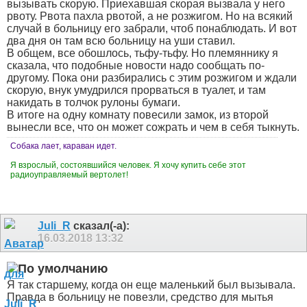
вызывать скорую. Приехавшая скорая вызвала у него
рвоту. Рвота пахла рвотой, а не розжигом. Но на всякий
случай в больницу его забрали, чтоб понаблюдать. И вот
два дня он там всю больницу на уши ставил.
В общем, все обошлось, тьфу-тьфу. Но племяннику я
сказала, что подобные новости надо сообщать по-
другому. Пока они разбирались с этим розжигом и ждали
скорую, внук умудрился прорваться в туалет, и там
накидать в толчок рулоны бумаги.
В итоге на одну комнату повесили замок, из второй
вынесли все, что он может сожрать и чем в себя тыкнуть.
Собака лает, караван идет.
Я взрослый, состоявшийся человек. Я хочу купить себе этот
радиоуправляемый вертолет!
Juli_R
сказал(-а):
16.03.2018
13:32
Я так старшему, когда он еще маленький был вызывала.
Правда в больницу не повезли, средство для мытья