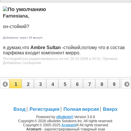
Farnesiana,
он-стойкий?
Добавлено через 36 минут
я думаю,что
Ambrе Sultan
-стойкий,потому что в состав
парфюма входит компонент мирро.
Последний раз редактировалось ня-ня; 26.10.2008 в
20:51
.
Причина:
Добавлено сообщение
1
2
3
4
5
6
7
8
9
10
11
12
13
14
15
16
17
Вход
Регистрация
Полная версия
Вверх
Powered by
vBulletin®
Version 3.6.8
Copyright © 2026 vBulletin Solutions Inc. All rights reserved.
Copyright © 2005-2025
Aromarti
® All rights reserved
Aromarti
- зарегистрированный товарный знак