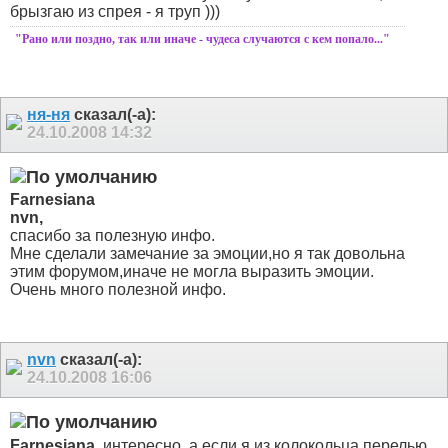
брызгаю из спрея - я труп )))
"Рано или поздно, так или иначе - чудеса случаются с кем попало..."
ня-ня
сказал(-а):
24.10.2008
14:32
Farnesiana
nvn,
спасибо за полезную инфо.
Мне сделали замечание за эмоции,но я так довольна
этим форумом,иначе не могла выразить эмоции.
Очень много полезной инфо.
nvn
сказал(-а):
24.10.2008
16:06
Farnesiana
, интересно, а если я из колокольца перелью