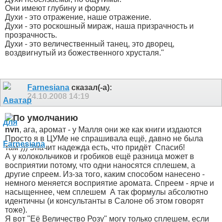
Они имеют глубину и форму.
Духи - это отражение, наше отражение.
Духи - это роскошный мираж, наша призрачность и
прозрачность.
Духи - это величественный танец, это дворец,
воздвигнутый из божественного хрусталя."
Farnesiana
сказал(-а):
24.10.2008
14:19
nvn
, ага, аромат - у Малля они же как книги издаются
Просто я в ЦУМе не спрашивала ещё, давно не была
там ))) Значит надежда есть, что придёт
Спасиб!
А у колокольчиков и гробиков ещё разница может в
восприятии потому, что одни наносятся сплешем, а
другие спреем. Из-за того, каким способом нанесено -
немного меняется восприятие аромата. Спреем - ярче и
насыщеннее, чем сплешем
А так формулы абсолютно
идентичны (и консультанты в Салоне об этом говорят
тоже).
Я вот "Её Величество Розу" могу только сплешем, если