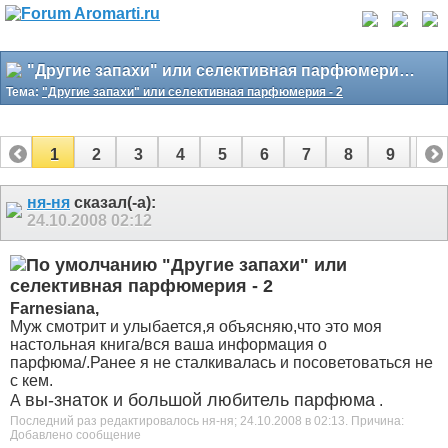
"Другие запахи" или селективная парфюмерия - 2
Тема:
"Другие запахи" или селективная парфюмерия - 2
1
2
3
4
5
6
7
8
9
10
11
12
13
14
15
16
17
ня-ня
сказал(-а):
24.10.2008
02:12
"Другие запахи" или
селективная парфюмерия - 2
Farnesiana,
Муж смотрит и улыбается,я объясняю,что это моя
настольная книга/вся ваша информация о
парфюма/.Ранее я не сталкивалась и посоветоваться не
с кем.
вы-знаток и большой любитель парфюма
А
.
Последний раз редактировалось ня-ня; 24.10.2008 в
02:13
.
Причина:
Добавлено сообщение