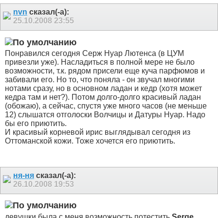
nvn
сказал(-а):
25.10.2008
23:55
Понравился сегодня Серж Нуар Лютенса (в ЦУМ
привезли уже). Насладиться в полной мере не было
возможности, т.к. рядом присели еще куча парфюмов и
забивали его. Но то, что поняла - он звучал многими
нотами сразу, но в основном ладан и кедр (хотя может
кедра там и нет?). Потом долго-долго красивый ладан
(обожаю), а сейчас, спустя уже много часов (не меньше
12) слышатся отголоски Волчицы и Датуры Нуар. Надо
бы его приютить.
И красивый корневой ирис выглядывал сегодня из
Оттоманской кожи. Тоже хочется его приютить.
ня-ня
сказал(-а):
26.10.2008
19:53
девушки,была с меня возможность потестить
Serge