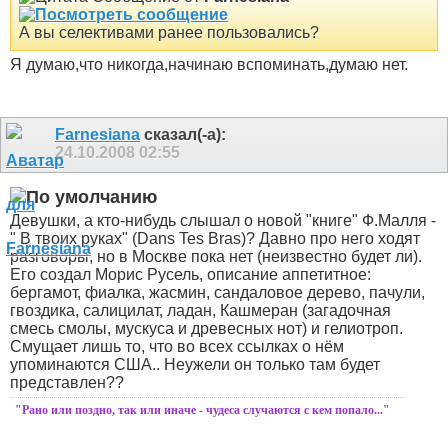
А вы селективами ранее пользовались?
Я думаю,что никогда,начинаю вспоминать,думаю нет.
Farnesiana
сказал(-а):
24.10.2008
02:55
Девушки, а кто-нибудь слышал о новой "книге" Ф.Малля -
" В твоих руках" (Dans Tes Bras)?
Давно про него ходят
разговоры, но в Москве пока нет (неизвестно будет ли).
Его создал Морис Русель, описание аппетитное:
бергамот, фиалка, жасмин, сандаловое дерево, пачули,
гвоздика, салицилат, ладан, Кашмеран (загадочная
смесь смолы, мускуса и древесных нот) и гелиотроп.
Смущает лишь то, что во всех ссылках о нём
упоминаются США.. Неужели он только там будет
представлен??
"Рано или поздно, так или иначе - чудеса случаются с кем попало..."