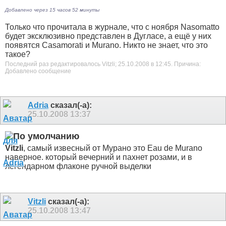
Добавлено через 15 часов 52 минуты
Только что прочитала в журнале, что с ноября Nasomatto
будет эксклюзивно представлен в Дугласе, а ещё у них
появятся Casamorati и Murano. Никто не знает, что это
такое?
Последний раз редактировалось Vitzli; 25.10.2008 в
12:45
.
Причина:
Добавлено сообщение
Adria
сказал(-а):
25.10.2008
13:37
Vitzli
, самый извесный от Мурано это Eau de Murano
наверное. который вечерний и пахнет розами, и в
легендарном флаконе ручной выделки
Vitzli
сказал(-а):
25.10.2008
13:47