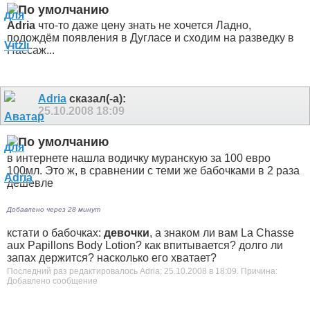
Adria
что-то даже цену знать не хочется
Ладно,
подождём появления в Дугласе и сходим на разведку в
Пассаж...
Adria
сказал(-а):
25.10.2008
18:09
в интернете нашла водичку муранскую за 100 евро
100мл. Это ж, в сравнении с теми же бабочками в 2 раза
дешевле
Добавлено через 28 минут
кстати о бабочках:
девочки
, а знаком ли вам La Chasse
aux Papillons Body Lotion? как впитывается? долго ли
запах держится? насколько его хватает?
Последний раз редактировалось Adria; 25.10.2008 в
18:09
.
Причина:
Добавлено сообщение