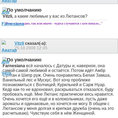
Vitzli,
а какие любимые у вас из Лютансов?
"Рано или поздно, так или иначе - чудеса случаются с кем попало..."
Vitzli
сказал(-а):
25.10.2008
12:45
Farnesiana
всё началось с Датуры и, наверное, она
самой-самой любимой и остаётся. Потом идёт Амбр
Султан и Шипр руж. Очень понравились Белая Замша,
Ванильный лес и Мускус. Вот хочу проближе
познакомиться с Волчицей, Курильней и Сарж Нуар.
Кедр как-то не вдохновил, раскрываться отказался, буду
пробовать ещё. Мне Лютанс практически весь нравится.
Очень хочется его ещё и в колокольчиках, пусть даже
ароматы и одинаковые, но хочется-не могу. В общем с
Лютансом у меня долгая и крепкая дружба (очень на это
расчитываю). Чувствую себя в нём Женщиной.