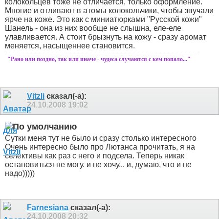
колокольцев тоже не отличается, только оформление.
Многие и отливают в атомы колокольчики, чтобы звучали
ярче на коже. Это как с миниатюрками "Русской кожи"
Шанель - она из них вообще не слышна, еле-еле
улавливается. А стоит брызнуть на кожу - сразу аромат
меняется, насыщеннее становится.
"Рано или поздно, так или иначе - чудеса случаются с кем попало..."
Vitzli
сказал(-а):
24.10.2008
19:02
Сутки меня тут не было и сразу столько интересного
Очень интересно было про Лютанса прочитать, я на
селективы как раз с него и подсела.
Теперь никак
остановиться не могу. и не хочу... и, думаю, что и не
надо)))))
Farnesiana
сказал(-а):
24.10.2008
20:32