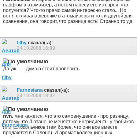
парфюм в атомайзер, а потом нанесу его из спрея, что
получится? Что-то прямо самой интересно стало... Но
вот я отливала девочке в атомайзеры и тот, и другой для
сравнения, она говорит, что разница есть! Странно тогда.
filby
сказал(-а):
24.10.2008
16:09
Да уж ...... думаю стоит проверить
Farnesiana
сказал(-а):
24.10.2008
18:42
nvn,
мне кажется, что это самовнушение - про разницу,
потому что Лютанс не меняет же ингридиенты у гробиков
или колокольчиков (тем более, что они все вместе
продаются в Салоне)
И аромат коллекционных