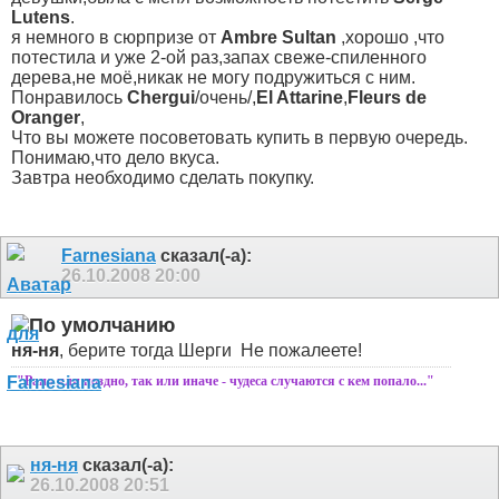
Lutens
.
я немного в сюрпризе от
Ambrе Sultan
,хорошо ,что
потестила и уже 2-ой раз,запах свеже-спиленного
дерева,не моё,никак не могу подружиться с ним.
Понравилось
Chergui
/очень/,
El Attarine
,
Fleurs de
Oranger
,
Что вы можете посоветовать купить в первую очередь.
Понимаю,что дело вкуса.
Завтра необходимо сделать покупку.
Farnesiana
сказал(-а):
26.10.2008
20:00
ня-ня
, берите тогда Шерги
Не пожалеете!
"Рано или поздно, так или иначе - чудеса случаются с кем попало..."
ня-ня
сказал(-а):
26.10.2008
20:51