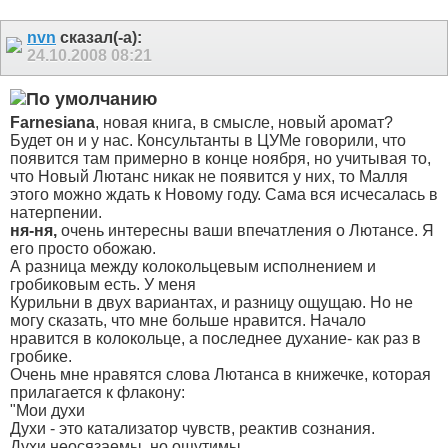
nvn
сказал(-а):
24.10.2008
08:21
Farnesiana
, новая книга, в смысле, новый аромат?
Будет он и у нас.
Консультанты в ЦУМе говорили, что
появится там примерно в конце ноября, но учитывая то,
что Новый Лютанс никак не появится у них, то Малля
этого можно ждать к Новому году. Сама вся исчесалась в
натерпении.
ня-ня,
очень интересны ваши впечатления о Лютансе. Я
его просто обожаю.
А разница между колокольцевым исполнением и
гробиковым есть. У меня
Курильни в двух вариантах, и разницу ощущаю. Но не
могу сказать, что мне больше нравится. Начало
нравится в колокольце, а последнее духание- как раз в
гробике.
Очень мне нравятся слова Лютанса в книжечке, которая
прилагается к флакону:
"Мои духи
Духи - это катализатор чувств, реактив сознания.
Духи неосязаемы, но ощутимы.