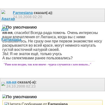
Farnesiana
сказал(-а):
24.10.2008
02:20
ня-ня
, спасибо! Всегда рада помочь
Очень интересны
ваши впечатления от Лютанса, когда вы с ними
ознакомитесь. Не сразу они при первом знакомстве носу
раскрываются во всей красе, могут немного напугать
густой восточной натурой своей.
ЗЫ: Я не знаток ещё, только учусь
А вы селективами ранее пользовались?
"Рано или поздно, так или иначе - чудеса случаются с кем попало..."
ня-ня
сказал(-а):
24.10.2008
02:23
Сообщение от
Farnesiana