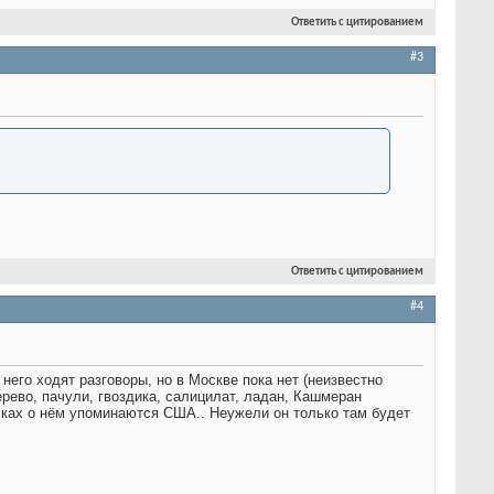
Ответить с цитированием
#3
Ответить с цитированием
#4
него ходят разговоры, но в Москве пока нет (неизвестно
ерево, пачули, гвоздика, салицилат, ладан, Кашмеран
ылках о нём упоминаются США.. Неужели он только там будет