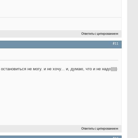
Ответить с цитированием
#11
остановиться не могу. и не хочу... и, думаю, что и не надо)))))
Ответить с цитированием