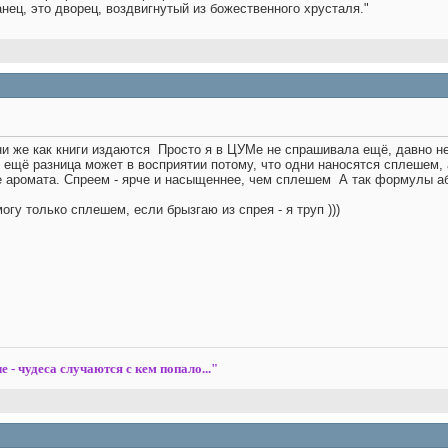
анец, это дворец, воздвигнутый из божественного хрусталя."
они же как книги издаются
Просто я в ЦУМе не спрашивала ещё, давно не 
в ещё разница может в восприятии потому, что одни наносятся сплешем, а
е аромата. Спреем - ярче и насыщеннее, чем сплешем
А так формулы аб
огу только сплешем, если брызгаю из спрея - я труп )))
е - чудеса случаются с кем попало..."