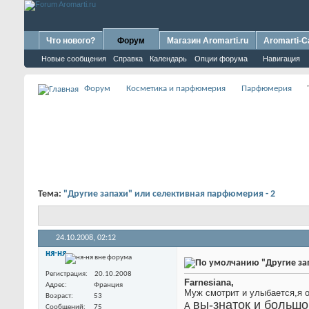
Что нового?
Форум
Магазин Aromarti.ru
Aromarti-C
Новые сообщения
Справка
Календарь
Опции форума
Навигация
Форум
Косметика и парфюмерия
Парфюмерия
Тема:
"Другие запахи" или селективная парфюмерия - 2
24.10.2008,
02:12
ня-ня
"Другие за
Регистрация
20.10.2008
Farnesiana,
Адрес
Франция
Муж смотрит и улыбается,я о
Возраст
53
вы-знаток и больш
А
Сообщений
75