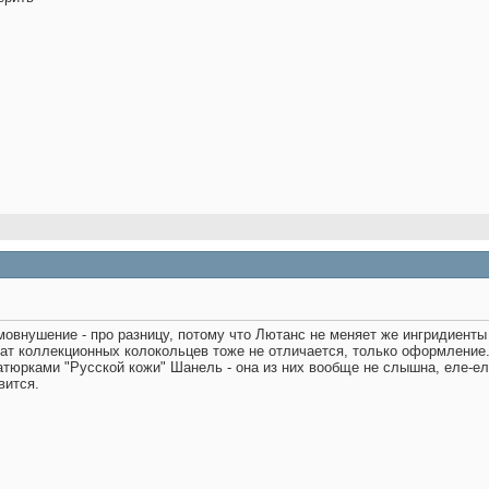
мовнушение - про разницу, потому что Лютанс не меняет же ингридиенты 
ат коллекционных колокольцев тоже не отличается, только оформление.
иатюрками "Русской кожи" Шанель - она из них вообще не слышна, еле-ел
вится.