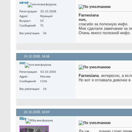
ня-ня
Регистрация
20.10.2008
Farnesiana
Адрес
Франция
nvn,
Возраст
53
спасибо за полезную инфо.
Сообщений
75
Мне сделали замечание за э
Очень много полезной инфо.
Вес репутации
36
24.10.2008,
16:06
nvn
Регистрация
03.10.2005
Farnesiana
, интересно, а ес
Адрес
Москва
Но вот я отливала девочке в 
Сообщений
1336
Вес репутации
56
24.10.2008,
16:09
filby
Да уж ...... думаю стоит пров