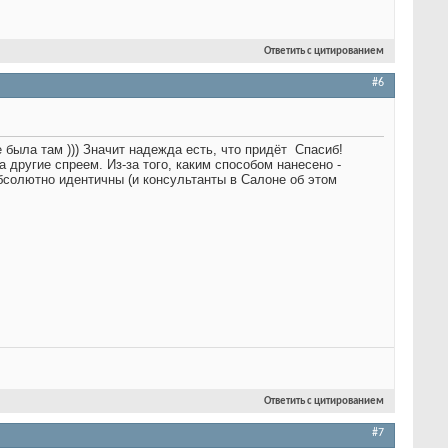
Ответить с цитированием
#6
была там ))) Значит надежда есть, что придёт
Спасиб!
 другие спреем. Из-за того, каким способом нанесено -
солютно идентичны (и консультанты в Салоне об этом
Ответить с цитированием
#7