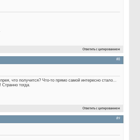
.
Ответить с цитированием
#8
прея, что получится? Что-то прямо самой интересно стало...
! Странно тогда.
Ответить с цитированием
#9