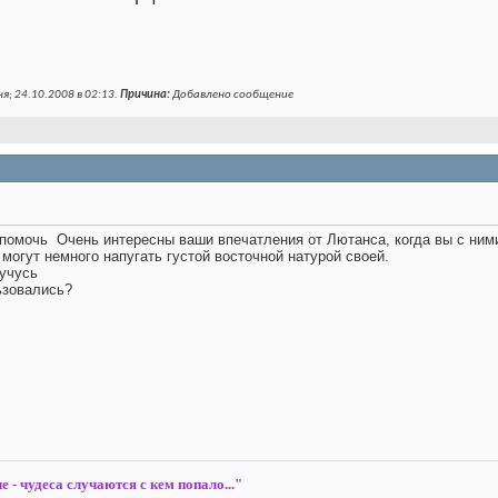
я; 24.10.2008 в
02:13
.
Причина:
Добавлено сообщение
а помочь
Очень интересны ваши впечатления от Лютанса, когда вы с ними
 могут немного напугать густой восточной натурой своей.
 учусь
ьзовались?
е - чудеса случаются с кем попало..."