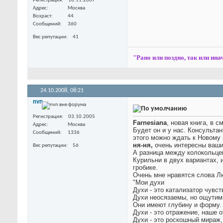
Регистрация
10.11.2007
Адрес
Москва
Возраст
44
Сообщений
360
Вес репутации
41
"Рано или поздно, так или инач
24.10.2008,
08:21
nvn
Регистрация
03.10.2005
Farnesiana
, новая книга, в 
Адрес
Москва
Будет он и у нас.
Консультант
Сообщений
1336
этого можно ждать к Новому 
ня-ня,
очень интересны ваши
Вес репутации
56
А разница между колокольце
Курильни в двух вариантах, 
гробике.
Очень мне нравятся слова Лю
"Мои духи
Духи - это катализатор чувст
Духи неосязаемы, но ощутим
Они имеют глубину и форму.
Духи - это отражение, наше 
Духи - это роскошный мираж,