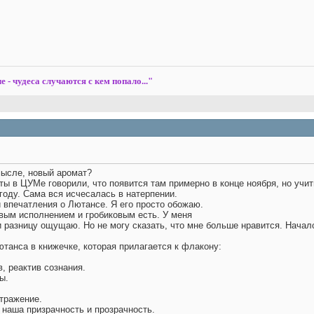
е - чудеса случаются с кем попало..."
смысле, новый аромат?
ы в ЦУМе говорили, что появится там примерно в конце ноября, но учит
году. Сама вся исчесалась в натерпении.
 впечатления о Лютансе. Я его просто обожаю.
вым исполнением и гробиковым есть. У меня
и разницу ощущаю. Но не могу сказать, что мне больше нравится. Начало
танса в книжечке, которая прилагается к флакону:
в, реактив сознания.
ы.
отражение.
 наша призрачность и прозрачность.