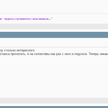
е - чудеса случаются с кем попало..."
азу столько интересного
танса прочитать, я на селективы как раз с него и подсела.
Теперь никак 