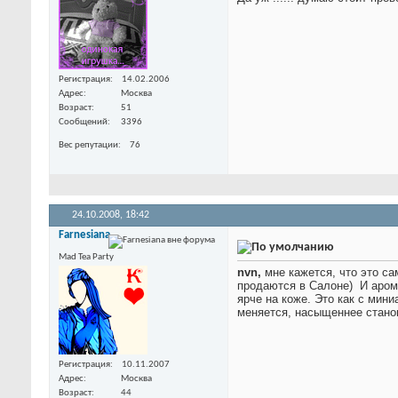
Регистрация
14.02.2006
Адрес
Москва
Возраст
51
Сообщений
3396
Вес репутации
76
24.10.2008,
18:42
Farnesiana
Mad Tea Party
nvn,
мне кажется, что это са
продаются в Салоне)
И аром
ярче на коже. Это как с мин
меняется, насыщеннее стано
Регистрация
10.11.2007
Адрес
Москва
Возраст
44