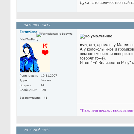
Духи - это величественный т
24.10.2008,
14:19
Farnesiana
Mad Tea Party
nvn
, ага, аромат - у Малля 
А у колокольчиков и гробико
немного меняется восприяти
говорят тоже).
Я вот "Её Величество Розу" м
Регистрация
10.11.2007
Адрес
Москва
Возраст
44
Сообщений
360
Вес репутации
41
"Рано или поздно, так или инач
24.10.2008,
14:32