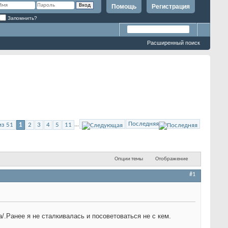
Помощь
Регистрация
Запомнить?
Расширенный поиск
Последняя
из 51
1
2
3
4
5
11
...
Опции темы
Отображение
#1
.Ранее я не сталкивалась и посоветоваться не с кем.