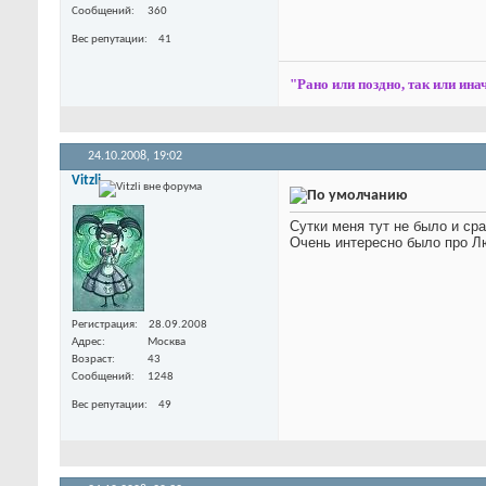
Сообщений
360
Вес репутации
41
"Рано или поздно, так или инач
24.10.2008,
19:02
Vitzli
Сутки меня тут не было и ср
Очень интересно было про Лю
Регистрация
28.09.2008
Адрес
Москва
Возраст
43
Сообщений
1248
Вес репутации
49