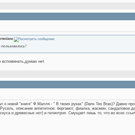
rnesiana
 пользовались?
ю вспоминать,думаю нет.
 о новой "книге" Ф.Малля - " В твоих руках" (Dans Tes Bras)?
Давно про 
 Русель, описание аппетитное: бергамот, фиалка, жасмин, сандаловое д
скуса и древесных нот) и гелиотроп. Смущает лишь то, что во всех сс