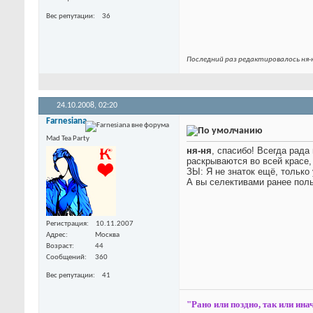
Вес репутации
36
Последний раз редактировалось ня-н
24.10.2008,
02:20
Farnesiana
Mad Tea Party
ня-ня
, спасибо! Всегда рад
раскрываются во всей красе,
ЗЫ: Я не знаток ещё, только
А вы селективами ранее пол
Регистрация
10.11.2007
Адрес
Москва
Возраст
44
Сообщений
360
Вес репутации
41
"Рано или поздно, так или инач