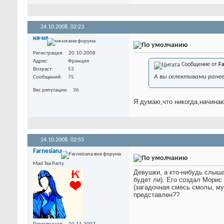
24.10.2008,
02:23
ня-ня
Регистрация
20.10.2008
Адрес
Франция
Сообщение от
Fa
Возраст
53
А вы селективами ранее
Сообщений
75
Вес репутации
36
Я думаю,что никогда,начина
24.10.2008,
02:55
Farnesiana
Mad Tea Party
Девушки, а кто-нибудь слышал
будет ли). Его создал Морис
(загадочная смесь смолы, му
представлен??