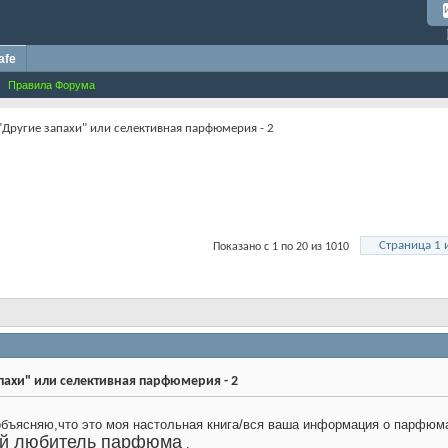
afe
Правила Форума
"Другие запахи" или селективная парфюмерия - 2
Страница 1 
Показано с 1 по 20 из 1010
пахи" или селективная парфюмерия - 2
бъясняю,что это моя настольная книга/вся ваша информация о парфюма/
ой любитель парфюма
.