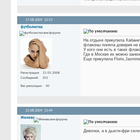
17.08.2009,
12:53
футболистка
На отдыхе прикупила Хабани
флаконы поняла доверия не
У кого они есть в таких флак
Где в Москве их можно занюх
Еще прикупила Floris,Jasmin
Регистрация
21.05.2008
Сообщений
355
Вес репутации
40
23.08.2009,
13:49
Женева
Девочки, а в дьюти-фри селе