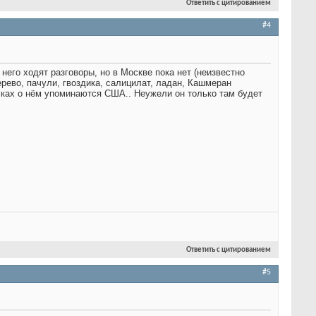
Ответить с цитированием
#4
него ходят разговоры, но в Москве пока нет (неизвестно
ерево, пачули, гвоздика, салицилат, ладан, Кашмеран
ылках о нём упоминаются США.. Неужели он только там будет
Ответить с цитированием
#5