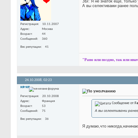
ЗЫ: Я не знаток ещё, только
А вы селективами ранее пол
Регистрация
10.11.2007
Адрес
Москва
Возраст
44
Сообщений
360
Вес репутации
41
"Рано или поздно, так или инач
24.10.2008,
02:23
ня-ня
Регистрация
20.10.2008
Адрес
Франция
Сообщение от
Fa
Возраст
53
А вы селективами ранее
Сообщений
75
Вес репутации
36
Я думаю,что никогда,начина