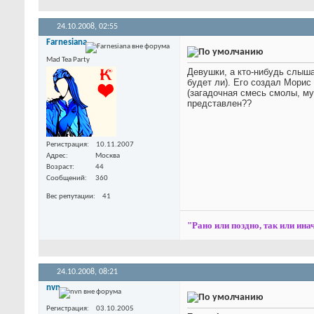
24.10.2008,
02:55
Farnesiana
Mad Tea Party
Девушки, а кто-нибудь слышал
будет ли). Его создал Морис
(загадочная смесь смолы, му
представлен??
Регистрация
10.11.2007
Адрес
Москва
Возраст
44
Сообщений
360
Вес репутации
41
"Рано или поздно, так или инач
24.10.2008,
08:21
nvn
Регистрация
03.10.2005