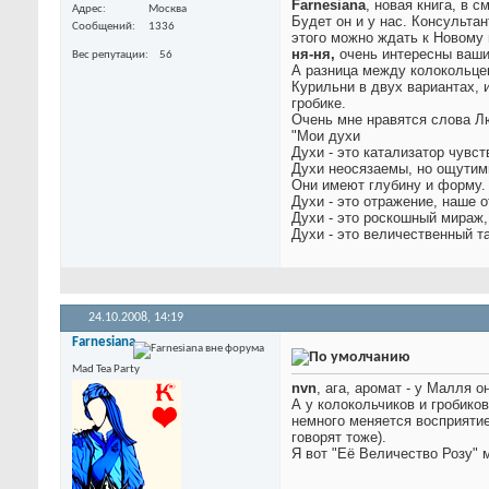
Farnesiana
, новая книга, в 
Адрес
Москва
Будет он и у нас.
Консультант
Сообщений
1336
этого можно ждать к Новому 
ня-ня,
очень интересны ваши
Вес репутации
56
А разница между колокольце
Курильни в двух вариантах, 
гробике.
Очень мне нравятся слова Лю
"Мои духи
Духи - это катализатор чувст
Духи неосязаемы, но ощутим
Они имеют глубину и форму.
Духи - это отражение, наше 
Духи - это роскошный мираж,
Духи - это величественный т
24.10.2008,
14:19
Farnesiana
Mad Tea Party
nvn
, ага, аромат - у Малля 
А у колокольчиков и гробико
немного меняется восприяти
говорят тоже).
Я вот "Её Величество Розу" м