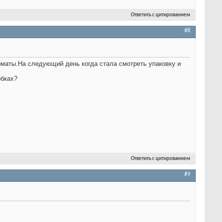
Ответить с цитированием
#8
маты.На следующий день когда стала смотреть упаковку и
обках?
Ответить с цитированием
#9