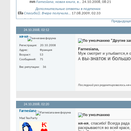
nvn
Farnesiana, новая книга, в...
24.10.2008,
08:21
Дополнительные ответы в подтемах
Ella
Спасибо)). Вчера получила...
17.08.2009,
02:33
футболистка
На отдыхе прикупила Хабаниту...
17.08.2009,
12:5
Предыдуще
Женева
Девочки, а в дьюти-фри...
23.08.2009,
13:49
24.10.2008,
02:12
Melian
Женева, увы, не бывают.
26.08.2009,
16:54
ня-ня
"Другие за
Дополнительные ответы в подтемах
Туман
Регистрация
Ох! Даже и не знаю. Может у...
20.10.2008
17.10.2009,
14:15
Farnesiana,
Arti
Девы, что-то я себе давно...
15.05.2014,
19:22
Адрес
Франция
Муж смотрит и улыбается,я о
Возраст
53
вы-знаток и больш
А
Сообщений
75
Вес репутации
36
Последний раз редактировалось ня-н
24.10.2008,
02:20
Farnesiana
Mad Tea Party
ня-ня
, спасибо! Всегда рад
раскрываются во всей красе,