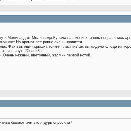
ту и Молинард,от Молинарда.Купила на эмоциях, очень понравились аро
 внушают
.Но аромат все равно очень нравится.
онах?
Как выглядит крышка,тонкий пластик?Как выглядела слюда на кор
ать и глянуть?
Спасибо.
e .Очень нежный, цветочный, жасмин первой нотой.
ктивы бывают или это я дурь спросила?