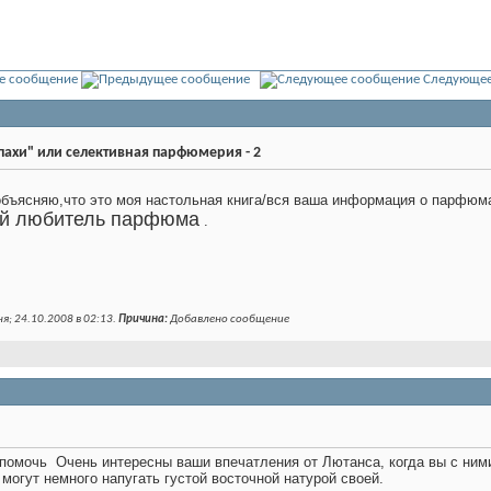
3
е сообщение
Следующее
пахи" или селективная парфюмерия - 2
бъясняю,что это моя настольная книга/вся ваша информация о парфюма/
ой любитель парфюма
.
я; 24.10.2008 в
02:13
.
Причина:
Добавлено сообщение
а помочь
Очень интересны ваши впечатления от Лютанса, когда вы с ними
 могут немного напугать густой восточной натурой своей.