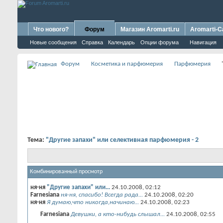
Что нового?
Форум
Магазин Aromarti.ru
Aromarti-C
Новые сообщения
Справка
Календарь
Опции форума
Навигация
Форум
Косметика и парфюмерия
Парфюмерия
Тема:
"Другие запахи" или селективная парфюмерия - 2
Комбинированный просмотр
ня-ня
"Другие запахи" или...
24.10.2008,
02:12
Farnesiana
ня-ня, спасибо! Всегда рада...
24.10.2008,
02:20
ня-ня
Я думаю,что никогда,начинаю...
24.10.2008,
02:23
Farnesiana
Девушки, а кто-нибудь слышал...
24.10.2008,
02:55