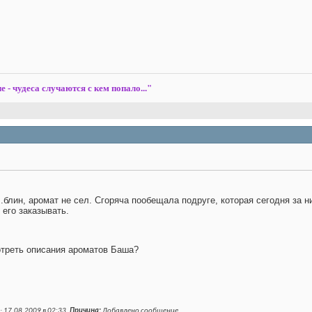
е - чудеса случаются с кем попало..."
..блин, аромат не сел. Сгоряча пообещала подруге, которая сегодня за н
 его заказывать.
отреть описания ароматов Баша?
; 17.08.2009 в
02:33
.
Причина:
Добавлено сообщение