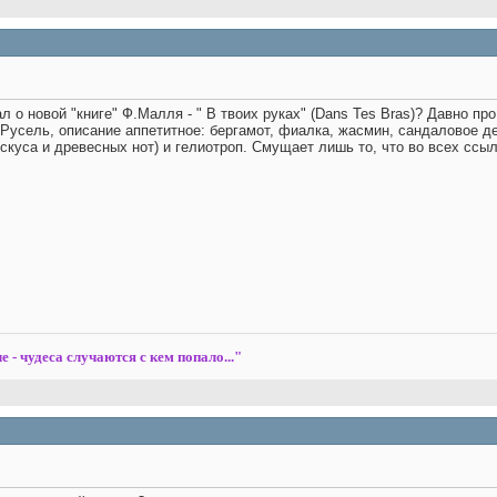
 о новой "книге" Ф.Малля - " В твоих руках" (Dans Tes Bras)?
Давно про 
 Русель, описание аппетитное: бергамот, фиалка, жасмин, сандаловое д
скуса и древесных нот) и гелиотроп. Смущает лишь то, что во всех сс
е - чудеса случаются с кем попало..."