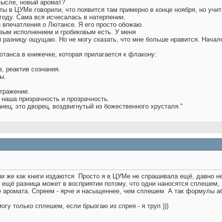
смысле, новый аромат?
ы в ЦУМе говорили, что появится там примерно в конце ноября, но учит
году. Сама вся исчесалась в натерпении.
 впечатления о Лютансе. Я его просто обожаю.
вым исполнением и гробиковым есть. У меня
и разницу ощущаю. Но не могу сказать, что мне больше нравится. Начало
танса в книжечке, которая прилагается к флакону:
в, реактив сознания.
ы.
отражение.
 наша призрачность и прозрачность.
анец, это дворец, воздвигнутый из божественного хрусталя."
они же как книги издаются
Просто я в ЦУМе не спрашивала ещё, давно не 
в ещё разница может в восприятии потому, что одни наносятся сплешем, а
е аромата. Спреем - ярче и насыщеннее, чем сплешем
А так формулы аб
огу только сплешем, если брызгаю из спрея - я труп )))