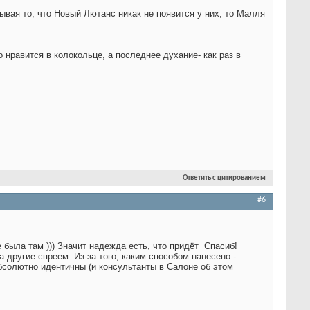
ывая то, что Новый Лютанс никак не появится у них, то Малля
 нравится в колокольце, а последнее духание- как раз в
Ответить с цитированием
#6
была там ))) Значит надежда есть, что придёт
Спасиб!
 другие спреем. Из-за того, каким способом нанесено -
солютно идентичны (и консультанты в Салоне об этом