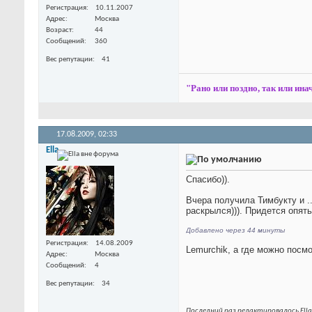
Регистрация
10.11.2007
Адрес
Москва
Возраст
44
Сообщений
360
Вес репутации
41
"Рано или поздно, так или инач
17.08.2009,
02:33
Ella
Спасибо)).
Вчера получила Тимбукту и .
раскрылся))). Придется опять
Добавлено через 44 минуты
Регистрация
14.08.2009
Lemurchik, а где можно посм
Адрес
Москва
Сообщений
4
Вес репутации
34
Последний раз редактировалось Ella