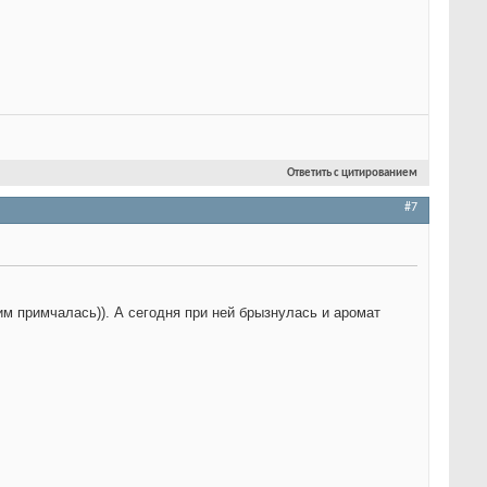
Ответить с цитированием
#7
им примчалась)). А сегодня при ней брызнулась и аромат