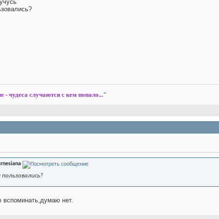
 учусь
ьзовались?
е - чудеса случаются с кем попало..."
rnesiana
 пользовались?
ю вспоминать,думаю нет.