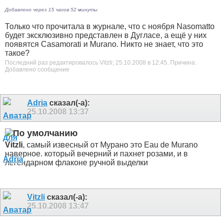
Добавлено через 15 часов 52 минуты
Только что прочитала в журнале, что с ноября Nasomatto
будет эксклюзивно представлен в Дугласе, а ещё у них
появятся Casamorati и Murano. Никто не знает, что это
такое?
Последний раз редактировалось Vitzli; 25.10.2008 в
12:45
.
Причина:
Добавлено сообщение
Adria
сказал(-а):
25.10.2008
13:37
Vitzli
, самый извесный от Мурано это Eau de Murano
наверное. который вечерний и пахнет розами, и в
легендарном флаконе ручной выделки
Vitzli
сказал(-а):
25.10.2008
13:47