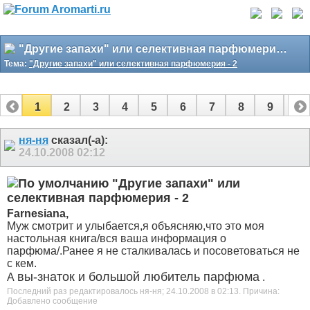
"Другие запахи" или селективная парфюмерия - 2
Тема:
"Другие запахи" или селективная парфюмерия - 2
1
2
3
4
5
6
7
8
9
10
11
12
13
14
15
16
17
ня-ня
сказал(-а):
24.10.2008
02:12
"Другие запахи" или
селективная парфюмерия - 2
Farnesiana,
Муж смотрит и улыбается,я объясняю,что это моя
настольная книга/вся ваша информация о
парфюма/.Ранее я не сталкивалась и посоветоваться не
с кем.
вы-знаток и большой любитель парфюма
А
.
Последний раз редактировалось ня-ня; 24.10.2008 в
02:13
.
Причина:
Добавлено сообщение