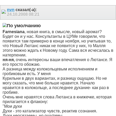
nvn
сказал(-а):
24.10.2008
08:21
Farnesiana
, новая книга, в смысле, новый аромат?
Будет он и у нас.
Консультанты в ЦУМе говорили, что
появится там примерно в конце ноября, но учитывая то,
что Новый Лютанс никак не появится у них, то Малля
этого можно ждать к Новому году. Сама вся исчесалась в
натерпении.
ня-ня,
очень интересны ваши впечатления о Лютансе. Я
его просто обожаю.
А разница между колокольцевым исполнением и
гробиковым есть. У меня
Курильни в двух вариантах, и разницу ощущаю. Но не
могу сказать, что мне больше нравится. Начало
нравится в колокольце, а последнее духание- как раз в
гробике.
Очень мне нравятся слова Лютанса в книжечке, которая
прилагается к флакону:
"Мои духи
Духи - это катализатор чувств, реактив сознания.
Духи неосязаемы, но ощутимы.