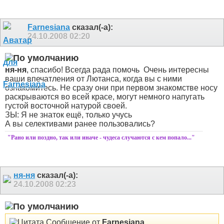
Farnesiana
сказал(-а):
24.10.2008
02:20
ня-ня
, спасибо! Всегда рада помочь
Очень интересны
ваши впечатления от Лютанса, когда вы с ними
ознакомитесь. Не сразу они при первом знакомстве носу
раскрываются во всей красе, могут немного напугать
густой восточной натурой своей.
ЗЫ: Я не знаток ещё, только учусь
А вы селективами ранее пользовались?
"Рано или поздно, так или иначе - чудеса случаются с кем попало..."
ня-ня
сказал(-а):
24.10.2008
02:23
Сообщение от
Farnesiana