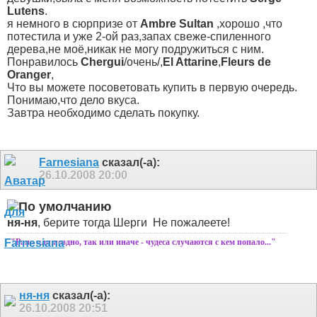
Lutens
.
я немного в сюрпризе от
Ambrе Sultan
,хорошо ,что
потестила и уже 2-ой раз,запах свеже-спиленного
дерева,не моё,никак не могу подружиться с ним.
Понравилось
Chergui
/очень/,
El Attarine
,
Fleurs de
Oranger
,
Что вы можете посоветовать купить в первую очередь.
Понимаю,что дело вкуса.
Завтра необходимо сделать покупку.
Farnesiana
сказал(-а):
26.10.2008
20:00
ня-ня
, берите тогда Шерги
Не пожалеете!
"Рано или поздно, так или иначе - чудеса случаются с кем попало..."
ня-ня
сказал(-а):
26.10.2008
20:51