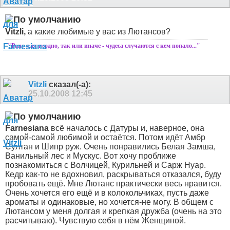
Vitzli,
а какие любимые у вас из Лютансов?
"Рано или поздно, так или иначе - чудеса случаются с кем попало..."
Vitzli
сказал(-а):
25.10.2008
12:45
Farnesiana
всё началось с Датуры и, наверное, она
самой-самой любимой и остаётся. Потом идёт Амбр
Султан и Шипр руж. Очень понравились Белая Замша,
Ванильный лес и Мускус. Вот хочу проближе
познакомиться с Волчицей, Курильней и Сарж Нуар.
Кедр как-то не вдохновил, раскрываться отказался, буду
пробовать ещё. Мне Лютанс практически весь нравится.
Очень хочется его ещё и в колокольчиках, пусть даже
ароматы и одинаковые, но хочется-не могу. В общем с
Лютансом у меня долгая и крепкая дружба (очень на это
расчитываю). Чувствую себя в нём Женщиной.