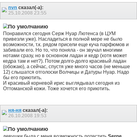
nvn
сказал(-а):
25.10.2008
23:55
Понравился сегодня Серж Нуар Лютенса (в ЦУМ
привезли уже). Насладиться в полной мере не было
возможности, т.к. рядом присели еще куча парфюмов и
забивали его. Но то, что поняла - он звучал многими
нотами сразу, но в основном ладан и кедр (хотя может
кедра там и нет?). Потом долго-долго красивый ладан
(обожаю), а сейчас, спустя уже много часов (не меньше
12) слышатся отголоски Волчицы и Датуры Нуар. Надо
бы его приютить.
И красивый корневой ирис выглядывал сегодня из
Оттоманской кожи. Тоже хочется его приютить.
ня-ня
сказал(-а):
26.10.2008
19:53
девушки,была с меня возможность потестить
Serge