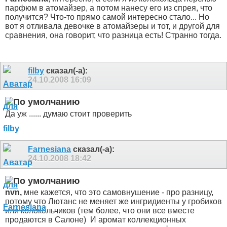
парфюм в атомайзер, а потом нанесу его из спрея, что
получится? Что-то прямо самой интересно стало... Но
вот я отливала девочке в атомайзеры и тот, и другой для
сравнения, она говорит, что разница есть! Странно тогда.
filby
сказал(-а):
24.10.2008
16:09
Да уж ...... думаю стоит проверить
Farnesiana
сказал(-а):
24.10.2008
18:42
nvn,
мне кажется, что это самовнушение - про разницу,
потому что Лютанс не меняет же ингридиенты у гробиков
или колокольчиков (тем более, что они все вместе
продаются в Салоне)
И аромат коллекционных