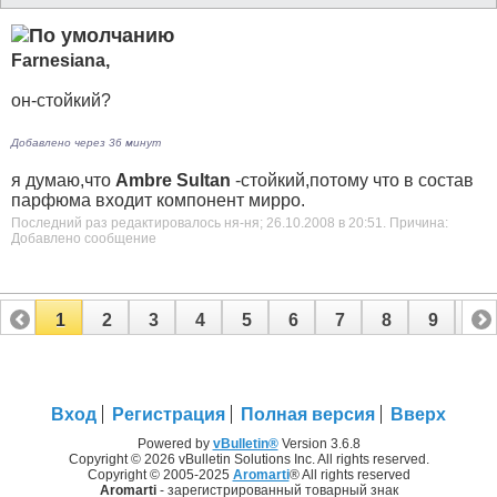
Farnesiana,
он-стойкий?
Добавлено через 36 минут
я думаю,что
Ambrе Sultan
-стойкий,потому что в состав
парфюма входит компонент мирро.
Последний раз редактировалось ня-ня; 26.10.2008 в
20:51
.
Причина:
Добавлено сообщение
1
2
3
4
5
6
7
8
9
10
11
12
13
14
15
16
17
Вход
Регистрация
Полная версия
Вверх
Powered by
vBulletin®
Version 3.6.8
Copyright © 2026 vBulletin Solutions Inc. All rights reserved.
Copyright © 2005-2025
Aromarti
® All rights reserved
Aromarti
- зарегистрированный товарный знак