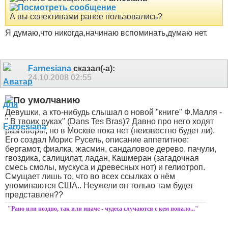
А вы селективами ранее пользовались?
Я думаю,что никогда,начинаю вспоминать,думаю нет.
Farnesiana
сказал(-а):
24.10.2008
02:55
Девушки, а кто-нибудь слышал о новой "книге" Ф.Малля -
" В твоих руках" (Dans Tes Bras)?
Давно про него ходят
разговоры, но в Москве пока нет (неизвестно будет ли).
Его создал Морис Русель, описание аппетитное:
бергамот, фиалка, жасмин, сандаловое дерево, пачули,
гвоздика, салицилат, ладан, Кашмеран (загадочная
смесь смолы, мускуса и древесных нот) и гелиотроп.
Смущает лишь то, что во всех ссылках о нём
упоминаются США.. Неужели он только там будет
представлен??
"Рано или поздно, так или иначе - чудеса случаются с кем попало..."