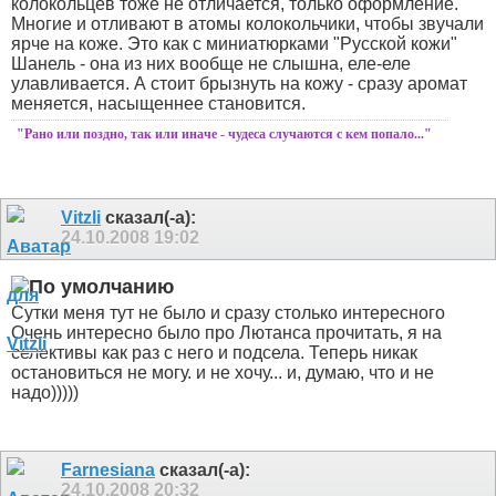
колокольцев тоже не отличается, только оформление.
Многие и отливают в атомы колокольчики, чтобы звучали
ярче на коже. Это как с миниатюрками "Русской кожи"
Шанель - она из них вообще не слышна, еле-еле
улавливается. А стоит брызнуть на кожу - сразу аромат
меняется, насыщеннее становится.
"Рано или поздно, так или иначе - чудеса случаются с кем попало..."
Vitzli
сказал(-а):
24.10.2008
19:02
Сутки меня тут не было и сразу столько интересного
Очень интересно было про Лютанса прочитать, я на
селективы как раз с него и подсела.
Теперь никак
остановиться не могу. и не хочу... и, думаю, что и не
надо)))))
Farnesiana
сказал(-а):
24.10.2008
20:32