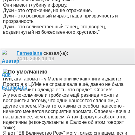
Они имеют глубину и форму.
Духи - это отражение, наше отражение.
Духи - это роскошный мираж, наша призрачность и
прозрачность.
Духи - это величественный танец, это дворец,
воздвигнутый из божественного хрусталя."
Farnesiana
сказал(-а):
24.10.2008
14:19
nvn
, ага, аромат - у Малля они же как книги издаются
Просто я в ЦУМе не спрашивала ещё, давно не была
там ))) Значит надежда есть, что придёт
Спасиб!
А у колокольчиков и гробиков ещё разница может в
восприятии потому, что одни наносятся сплешем, а
другие спреем. Из-за того, каким способом нанесено -
немного меняется восприятие аромата. Спреем - ярче и
насыщеннее, чем сплешем
А так формулы абсолютно
идентичны (и консультанты в Салоне об этом говорят
тоже).
Я вот "Её Величество Розу" могу только сплешем, если