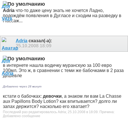
Adria
что-то даже цену знать не хочется
Ладно,
подождём появления в Дугласе и сходим на разведку в
Пассаж...
Adria
сказал(-а):
25.10.2008
18:09
в интернете нашла водичку муранскую за 100 евро
100мл. Это ж, в сравнении с теми же бабочками в 2 раза
дешевле
Добавлено через 28 минут
кстати о бабочках:
девочки
, а знаком ли вам La Chasse
aux Papillons Body Lotion? как впитывается? долго ли
запах держится? насколько его хватает?
Последний раз редактировалось Adria; 25.10.2008 в
18:09
.
Причина:
Добавлено сообщение