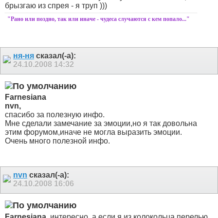
брызгаю из спрея - я труп )))
"Рано или поздно, так или иначе - чудеса случаются с кем попало..."
ня-ня
сказал(-а):
24.10.2008
14:32
Farnesiana
nvn,
спасибо за полезную инфо.
Мне сделали замечание за эмоции,но я так довольна
этим форумом,иначе не могла выразить эмоции.
Очень много полезной инфо.
nvn
сказал(-а):
24.10.2008
16:06
Farnesiana
, интересно, а если я из колокольца перелью