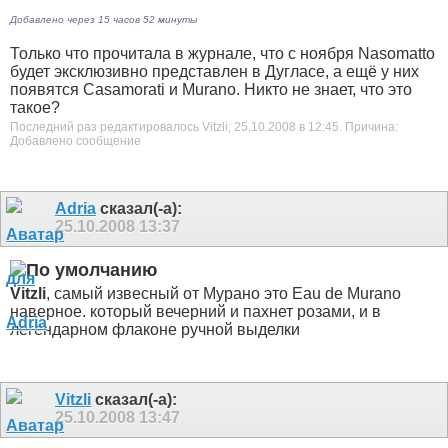
Добавлено через 15 часов 52 минуты
Только что прочитала в журнале, что с ноября Nasomatto
будет эксклюзивно представлен в Дугласе, а ещё у них
появятся Casamorati и Murano. Никто не знает, что это
такое?
Последний раз редактировалось Vitzli; 25.10.2008 в
12:45
.
Причина:
Добавлено сообщение
Adria
сказал(-а):
25.10.2008
13:37
Vitzli
, самый извесный от Мурано это Eau de Murano
наверное. который вечерний и пахнет розами, и в
легендарном флаконе ручной выделки
Vitzli
сказал(-а):
25.10.2008
13:47