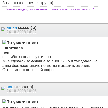
брызгаю из спрея - я труп )))
"Рано или поздно, так или иначе - чудеса случаются с кем попало..."
ня-ня
сказал(-а):
24.10.2008
14:32
Farnesiana
nvn,
спасибо за полезную инфо.
Мне сделали замечание за эмоции,но я так довольна
этим форумом,иначе не могла выразить эмоции.
Очень много полезной инфо.
nvn
сказал(-а):
24.10.2008
16:06
Farnesiana
, интересно, а если я из колокольца перелью