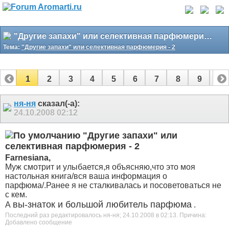
"Другие запахи" или селективная парфюмерия - 2
Тема:
"Другие запахи" или селективная парфюмерия - 2
1
2
3
4
5
6
7
8
9
10
11
12
13
14
15
16
17
ня-ня
сказал(-а):
24.10.2008
02:12
"Другие запахи" или
селективная парфюмерия - 2
Farnesiana,
Муж смотрит и улыбается,я объясняю,что это моя
настольная книга/вся ваша информация о
парфюма/.Ранее я не сталкивалась и посоветоваться не
с кем.
вы-знаток и большой любитель парфюма
А
.
Последний раз редактировалось ня-ня; 24.10.2008 в
02:13
.
Причина:
Добавлено сообщение