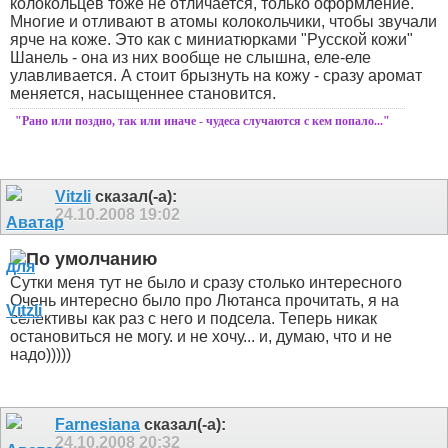
колокольцев тоже не отличается, только оформление.
Многие и отливают в атомы колокольчики, чтобы звучали
ярче на коже. Это как с миниатюрками "Русской кожи"
Шанель - она из них вообще не слышна, еле-еле
улавливается. А стоит брызнуть на кожу - сразу аромат
меняется, насыщеннее становится.
"Рано или поздно, так или иначе - чудеса случаются с кем попало..."
Vitzli
сказал(-а):
24.10.2008
19:02
Сутки меня тут не было и сразу столько интересного
Очень интересно было про Лютанса прочитать, я на
селективы как раз с него и подсела.
Теперь никак
остановиться не могу. и не хочу... и, думаю, что и не
надо)))))
Farnesiana
сказал(-а):
24.10.2008
20:32