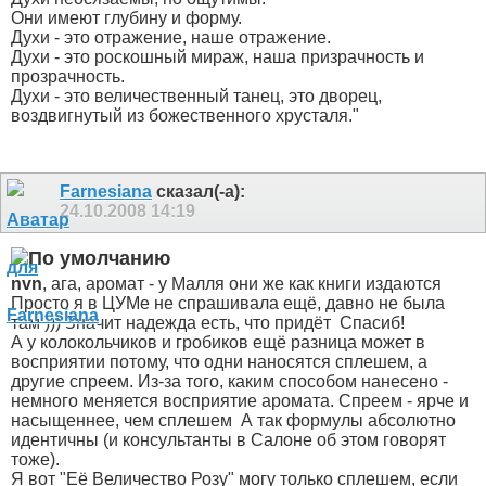
Они имеют глубину и форму.
Духи - это отражение, наше отражение.
Духи - это роскошный мираж, наша призрачность и
прозрачность.
Духи - это величественный танец, это дворец,
воздвигнутый из божественного хрусталя."
Farnesiana
сказал(-а):
24.10.2008
14:19
nvn
, ага, аромат - у Малля они же как книги издаются
Просто я в ЦУМе не спрашивала ещё, давно не была
там ))) Значит надежда есть, что придёт
Спасиб!
А у колокольчиков и гробиков ещё разница может в
восприятии потому, что одни наносятся сплешем, а
другие спреем. Из-за того, каким способом нанесено -
немного меняется восприятие аромата. Спреем - ярче и
насыщеннее, чем сплешем
А так формулы абсолютно
идентичны (и консультанты в Салоне об этом говорят
тоже).
Я вот "Её Величество Розу" могу только сплешем, если