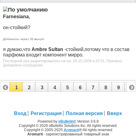
Farnesiana,
он-стойкий?
Добавлено через 36 минут
я думаю,что
Ambrе Sultan
-стойкий,потому что в состав
парфюма входит компонент мирро.
Последний раз редактировалось ня-ня; 26.10.2008 в
20:51
.
Причина:
Добавлено сообщение
1
2
3
4
5
6
7
8
9
10
11
12
13
14
15
16
17
Вход
Регистрация
Полная версия
Вверх
Powered by
vBulletin®
Version 3.6.8
Copyright © 2026 vBulletin Solutions Inc. All rights reserved.
Copyright © 2005-2025
Aromarti
® All rights reserved
Aromarti
- зарегистрированный товарный знак