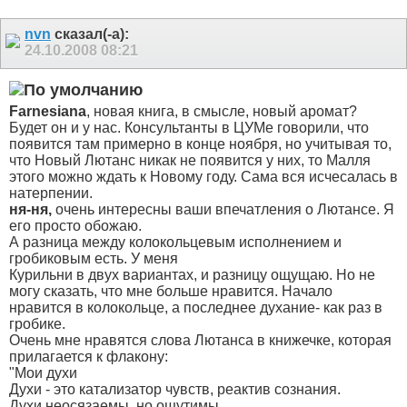
nvn
сказал(-а):
24.10.2008
08:21
Farnesiana
, новая книга, в смысле, новый аромат?
Будет он и у нас.
Консультанты в ЦУМе говорили, что
появится там примерно в конце ноября, но учитывая то,
что Новый Лютанс никак не появится у них, то Малля
этого можно ждать к Новому году. Сама вся исчесалась в
натерпении.
ня-ня,
очень интересны ваши впечатления о Лютансе. Я
его просто обожаю.
А разница между колокольцевым исполнением и
гробиковым есть. У меня
Курильни в двух вариантах, и разницу ощущаю. Но не
могу сказать, что мне больше нравится. Начало
нравится в колокольце, а последнее духание- как раз в
гробике.
Очень мне нравятся слова Лютанса в книжечке, которая
прилагается к флакону:
"Мои духи
Духи - это катализатор чувств, реактив сознания.
Духи неосязаемы, но ощутимы.