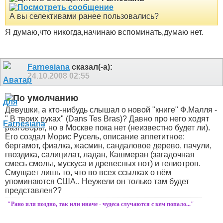
А вы селективами ранее пользовались?
Я думаю,что никогда,начинаю вспоминать,думаю нет.
Farnesiana
сказал(-а):
24.10.2008
02:55
Девушки, а кто-нибудь слышал о новой "книге" Ф.Малля -
" В твоих руках" (Dans Tes Bras)?
Давно про него ходят
разговоры, но в Москве пока нет (неизвестно будет ли).
Его создал Морис Русель, описание аппетитное:
бергамот, фиалка, жасмин, сандаловое дерево, пачули,
гвоздика, салицилат, ладан, Кашмеран (загадочная
смесь смолы, мускуса и древесных нот) и гелиотроп.
Смущает лишь то, что во всех ссылках о нём
упоминаются США.. Неужели он только там будет
представлен??
"Рано или поздно, так или иначе - чудеса случаются с кем попало..."