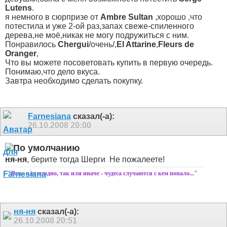
Lutens
.
я немного в сюрпризе от
Ambrе Sultan
,хорошо ,что
потестила и уже 2-ой раз,запах свеже-спиленного
дерева,не моё,никак не могу подружиться с ним.
Понравилось
Chergui
/очень/,
El Attarine
,
Fleurs de
Oranger
,
Что вы можете посоветовать купить в первую очередь.
Понимаю,что дело вкуса.
Завтра необходимо сделать покупку.
Farnesiana
сказал(-а):
26.10.2008
20:00
ня-ня
, берите тогда Шерги
Не пожалеете!
"Рано или поздно, так или иначе - чудеса случаются с кем попало..."
ня-ня
сказал(-а):
26.10.2008
20:51