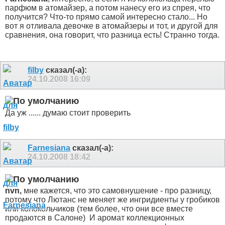
парфюм в атомайзер, а потом нанесу его из спрея, что
получится? Что-то прямо самой интересно стало... Но
вот я отливала девочке в атомайзеры и тот, и другой для
сравнения, она говорит, что разница есть! Странно тогда.
filby
сказал(-а):
24.10.2008
16:09
Да уж ...... думаю стоит проверить
Farnesiana
сказал(-а):
24.10.2008
18:42
nvn,
мне кажется, что это самовнушение - про разницу,
потому что Лютанс не меняет же ингридиенты у гробиков
или колокольчиков (тем более, что они все вместе
продаются в Салоне)
И аромат коллекционных