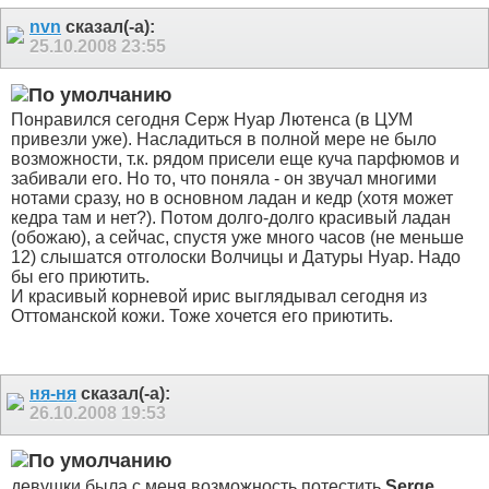
nvn
сказал(-а):
25.10.2008
23:55
Понравился сегодня Серж Нуар Лютенса (в ЦУМ
привезли уже). Насладиться в полной мере не было
возможности, т.к. рядом присели еще куча парфюмов и
забивали его. Но то, что поняла - он звучал многими
нотами сразу, но в основном ладан и кедр (хотя может
кедра там и нет?). Потом долго-долго красивый ладан
(обожаю), а сейчас, спустя уже много часов (не меньше
12) слышатся отголоски Волчицы и Датуры Нуар. Надо
бы его приютить.
И красивый корневой ирис выглядывал сегодня из
Оттоманской кожи. Тоже хочется его приютить.
ня-ня
сказал(-а):
26.10.2008
19:53
девушки,была с меня возможность потестить
Serge