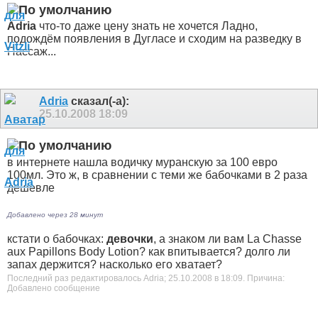
Adria
что-то даже цену знать не хочется
Ладно,
подождём появления в Дугласе и сходим на разведку в
Пассаж...
Adria
сказал(-а):
25.10.2008
18:09
в интернете нашла водичку муранскую за 100 евро
100мл. Это ж, в сравнении с теми же бабочками в 2 раза
дешевле
Добавлено через 28 минут
кстати о бабочках:
девочки
, а знаком ли вам La Chasse
aux Papillons Body Lotion? как впитывается? долго ли
запах держится? насколько его хватает?
Последний раз редактировалось Adria; 25.10.2008 в
18:09
.
Причина:
Добавлено сообщение