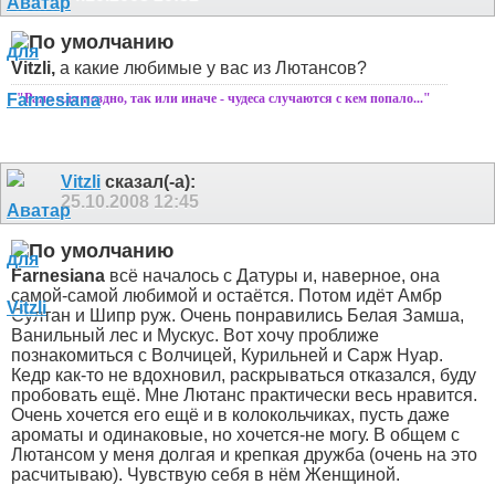
Vitzli,
а какие любимые у вас из Лютансов?
"Рано или поздно, так или иначе - чудеса случаются с кем попало..."
Vitzli
сказал(-а):
25.10.2008
12:45
Farnesiana
всё началось с Датуры и, наверное, она
самой-самой любимой и остаётся. Потом идёт Амбр
Султан и Шипр руж. Очень понравились Белая Замша,
Ванильный лес и Мускус. Вот хочу проближе
познакомиться с Волчицей, Курильней и Сарж Нуар.
Кедр как-то не вдохновил, раскрываться отказался, буду
пробовать ещё. Мне Лютанс практически весь нравится.
Очень хочется его ещё и в колокольчиках, пусть даже
ароматы и одинаковые, но хочется-не могу. В общем с
Лютансом у меня долгая и крепкая дружба (очень на это
расчитываю). Чувствую себя в нём Женщиной.