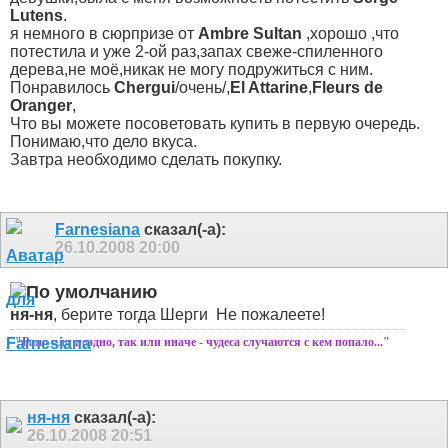
Lutens
.
я немного в сюрпризе от
Ambrе Sultan
,хорошо ,что
потестила и уже 2-ой раз,запах свеже-спиленного
дерева,не моё,никак не могу подружиться с ним.
Понравилось
Chergui
/очень/,
El Attarine
,
Fleurs de
Oranger
,
Что вы можете посоветовать купить в первую очередь.
Понимаю,что дело вкуса.
Завтра необходимо сделать покупку.
Farnesiana
сказал(-а):
26.10.2008
20:00
ня-ня
, берите тогда Шерги
Не пожалеете!
"Рано или поздно, так или иначе - чудеса случаются с кем попало..."
ня-ня
сказал(-а):
26.10.2008
20:51