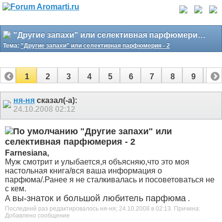
"Другие запахи" или селективная парфюмерия - 2
Тема:
"Другие запахи" или селективная парфюмерия - 2
1
2
3
4
5
6
7
8
9
10
11
12
13
14
15
16
17
ня-ня
сказал(-а):
24.10.2008
02:12
"Другие запахи" или
селективная парфюмерия - 2
Farnesiana,
Муж смотрит и улыбается,я объясняю,что это моя
настольная книга/вся ваша информация о
парфюма/.Ранее я не сталкивалась и посоветоваться не
с кем.
вы-знаток и большой любитель парфюма
А
.
Последний раз редактировалось ня-ня; 24.10.2008 в
02:13
.
Причина:
Добавлено сообщение