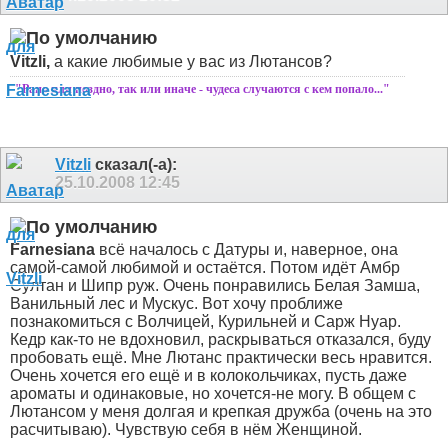
Vitzli,
а какие любимые у вас из Лютансов?
"Рано или поздно, так или иначе - чудеса случаются с кем попало..."
Vitzli
сказал(-а):
25.10.2008
12:45
Farnesiana
всё началось с Датуры и, наверное, она
самой-самой любимой и остаётся. Потом идёт Амбр
Султан и Шипр руж. Очень понравились Белая Замша,
Ванильный лес и Мускус. Вот хочу проближе
познакомиться с Волчицей, Курильней и Сарж Нуар.
Кедр как-то не вдохновил, раскрываться отказался, буду
пробовать ещё. Мне Лютанс практически весь нравится.
Очень хочется его ещё и в колокольчиках, пусть даже
ароматы и одинаковые, но хочется-не могу. В общем с
Лютансом у меня долгая и крепкая дружба (очень на это
расчитываю). Чувствую себя в нём Женщиной.