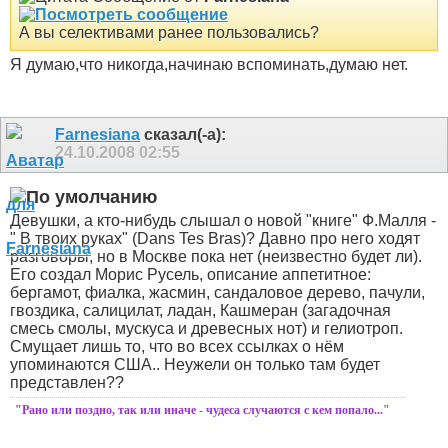
А вы селективами ранее пользовались?
Я думаю,что никогда,начинаю вспоминать,думаю нет.
Farnesiana
сказал(-а):
24.10.2008
02:55
Девушки, а кто-нибудь слышал о новой "книге" Ф.Малля -
" В твоих руках" (Dans Tes Bras)?
Давно про него ходят
разговоры, но в Москве пока нет (неизвестно будет ли).
Его создал Морис Русель, описание аппетитное:
бергамот, фиалка, жасмин, сандаловое дерево, пачули,
гвоздика, салицилат, ладан, Кашмеран (загадочная
смесь смолы, мускуса и древесных нот) и гелиотроп.
Смущает лишь то, что во всех ссылках о нём
упоминаются США.. Неужели он только там будет
представлен??
"Рано или поздно, так или иначе - чудеса случаются с кем попало..."