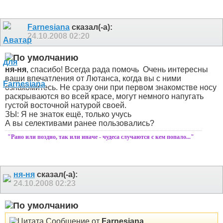
Farnesiana
сказал(-а):
24.10.2008
02:20
ня-ня
, спасибо! Всегда рада помочь
Очень интересны
ваши впечатления от Лютанса, когда вы с ними
ознакомитесь. Не сразу они при первом знакомстве носу
раскрываются во всей красе, могут немного напугать
густой восточной натурой своей.
ЗЫ: Я не знаток ещё, только учусь
А вы селективами ранее пользовались?
"Рано или поздно, так или иначе - чудеса случаются с кем попало..."
ня-ня
сказал(-а):
24.10.2008
02:23
Сообщение от
Farnesiana