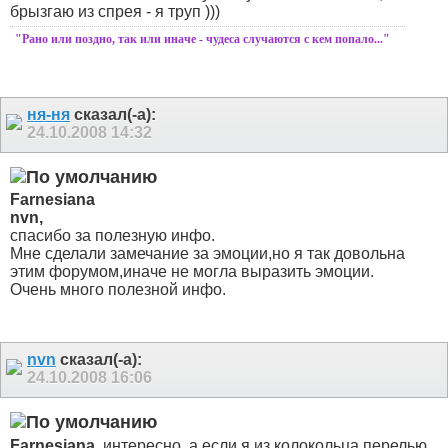
брызгаю из спрея - я труп )))
"Рано или поздно, так или иначе - чудеса случаются с кем попало..."
ня-ня
сказал(-а):
24.10.2008
14:32
Farnesiana
nvn,
спасибо за полезную инфо.
Мне сделали замечание за эмоции,но я так довольна
этим форумом,иначе не могла выразить эмоции.
Очень много полезной инфо.
nvn
сказал(-а):
24.10.2008
16:06
Farnesiana
, интересно, а если я из колокольца перелью