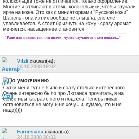
колокольцев тоже не отличается, только оформление.
Многие и отливают в атомы колокольчики, чтобы звучали
ярче на коже. Это как с миниатюрками "Русской кожи"
Шанель - она из них вообще не слышна, еле-еле
улавливается. А стоит брызнуть на кожу - сразу аромат
меняется, насыщеннее становится.
"Рано или поздно, так или иначе - чудеса случаются с кем попало..."
Vitzli
сказал(-а):
24.10.2008
19:02
Сутки меня тут не было и сразу столько интересного
Очень интересно было про Лютанса прочитать, я на
селективы как раз с него и подсела.
Теперь никак
остановиться не могу. и не хочу... и, думаю, что и не
надо)))))
Farnesiana
сказал(-а):
24.10.2008
20:32