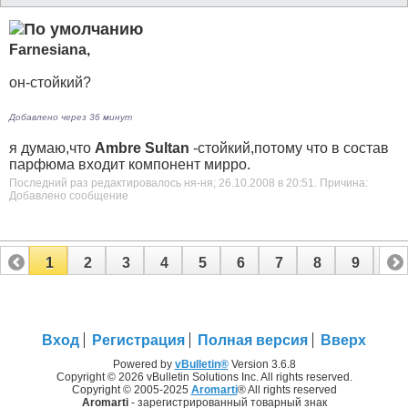
Farnesiana,
он-стойкий?
Добавлено через 36 минут
я думаю,что
Ambrе Sultan
-стойкий,потому что в состав
парфюма входит компонент мирро.
Последний раз редактировалось ня-ня; 26.10.2008 в
20:51
.
Причина:
Добавлено сообщение
1
2
3
4
5
6
7
8
9
10
11
12
13
14
15
16
17
Вход
Регистрация
Полная версия
Вверх
Powered by
vBulletin®
Version 3.6.8
Copyright © 2026 vBulletin Solutions Inc. All rights reserved.
Copyright © 2005-2025
Aromarti
® All rights reserved
Aromarti
- зарегистрированный товарный знак