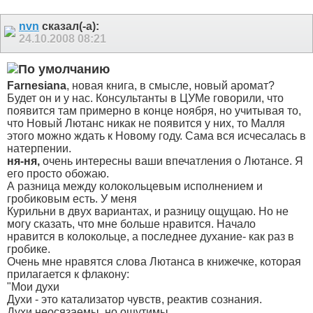
nvn
сказал(-а):
24.10.2008
08:21
Farnesiana
, новая книга, в смысле, новый аромат?
Будет он и у нас.
Консультанты в ЦУМе говорили, что
появится там примерно в конце ноября, но учитывая то,
что Новый Лютанс никак не появится у них, то Малля
этого можно ждать к Новому году. Сама вся исчесалась в
натерпении.
ня-ня,
очень интересны ваши впечатления о Лютансе. Я
его просто обожаю.
А разница между колокольцевым исполнением и
гробиковым есть. У меня
Курильни в двух вариантах, и разницу ощущаю. Но не
могу сказать, что мне больше нравится. Начало
нравится в колокольце, а последнее духание- как раз в
гробике.
Очень мне нравятся слова Лютанса в книжечке, которая
прилагается к флакону:
"Мои духи
Духи - это катализатор чувств, реактив сознания.
Духи неосязаемы, но ощутимы.