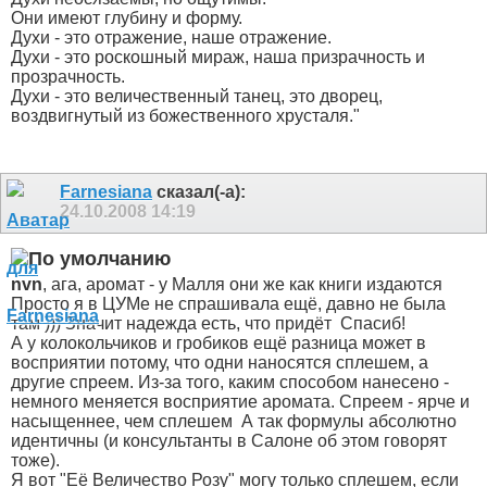
Они имеют глубину и форму.
Духи - это отражение, наше отражение.
Духи - это роскошный мираж, наша призрачность и
прозрачность.
Духи - это величественный танец, это дворец,
воздвигнутый из божественного хрусталя."
Farnesiana
сказал(-а):
24.10.2008
14:19
nvn
, ага, аромат - у Малля они же как книги издаются
Просто я в ЦУМе не спрашивала ещё, давно не была
там ))) Значит надежда есть, что придёт
Спасиб!
А у колокольчиков и гробиков ещё разница может в
восприятии потому, что одни наносятся сплешем, а
другие спреем. Из-за того, каким способом нанесено -
немного меняется восприятие аромата. Спреем - ярче и
насыщеннее, чем сплешем
А так формулы абсолютно
идентичны (и консультанты в Салоне об этом говорят
тоже).
Я вот "Её Величество Розу" могу только сплешем, если