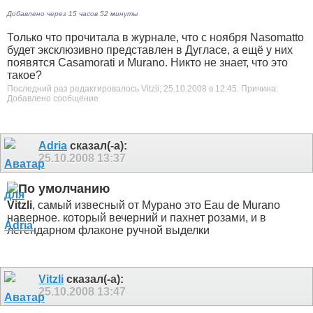
Добавлено через 15 часов 52 минуты
Только что прочитала в журнале, что с ноября Nasomatto
будет эксклюзивно представлен в Дугласе, а ещё у них
появятся Casamorati и Murano. Никто не знает, что это
такое?
Последний раз редактировалось Vitzli; 25.10.2008 в
12:45
.
Причина:
Добавлено сообщение
Adria
сказал(-а):
25.10.2008
13:37
Vitzli
, самый извесный от Мурано это Eau de Murano
наверное. который вечерний и пахнет розами, и в
легендарном флаконе ручной выделки
Vitzli
сказал(-а):
25.10.2008
13:47