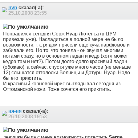
nvn
сказал(-а):
25.10.2008
23:55
Понравился сегодня Серж Нуар Лютенса (в ЦУМ
привезли уже). Насладиться в полной мере не было
возможности, т.к. рядом присели еще куча парфюмов и
забивали его. Но то, что поняла - он звучал многими
нотами сразу, но в основном ладан и кедр (хотя может
кедра там и нет?). Потом долго-долго красивый ладан
(обожаю), а сейчас, спустя уже много часов (не меньше
12) слышатся отголоски Волчицы и Датуры Нуар. Надо
бы его приютить.
И красивый корневой ирис выглядывал сегодня из
Оттоманской кожи. Тоже хочется его приютить.
ня-ня
сказал(-а):
26.10.2008
19:53
девушки,была с меня возможность потестить
Serge