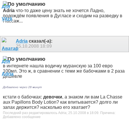
Adria
что-то даже цену знать не хочется
Ладно,
подождём появления в Дугласе и сходим на разведку в
Пассаж...
Adria
сказал(-а):
25.10.2008
18:09
в интернете нашла водичку муранскую за 100 евро
100мл. Это ж, в сравнении с теми же бабочками в 2 раза
дешевле
Добавлено через 28 минут
кстати о бабочках:
девочки
, а знаком ли вам La Chasse
aux Papillons Body Lotion? как впитывается? долго ли
запах держится? насколько его хватает?
Последний раз редактировалось Adria; 25.10.2008 в
18:09
.
Причина:
Добавлено сообщение