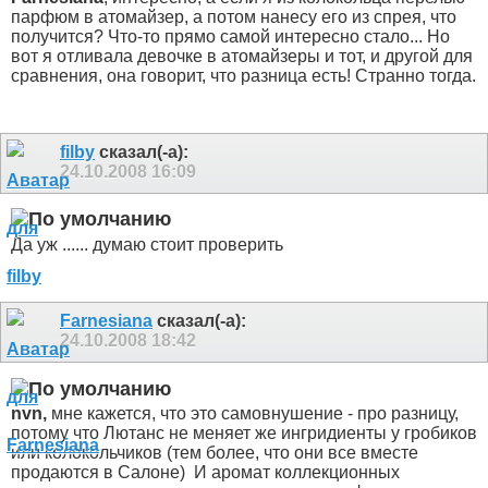
парфюм в атомайзер, а потом нанесу его из спрея, что
получится? Что-то прямо самой интересно стало... Но
вот я отливала девочке в атомайзеры и тот, и другой для
сравнения, она говорит, что разница есть! Странно тогда.
filby
сказал(-а):
24.10.2008
16:09
Да уж ...... думаю стоит проверить
Farnesiana
сказал(-а):
24.10.2008
18:42
nvn,
мне кажется, что это самовнушение - про разницу,
потому что Лютанс не меняет же ингридиенты у гробиков
или колокольчиков (тем более, что они все вместе
продаются в Салоне)
И аромат коллекционных