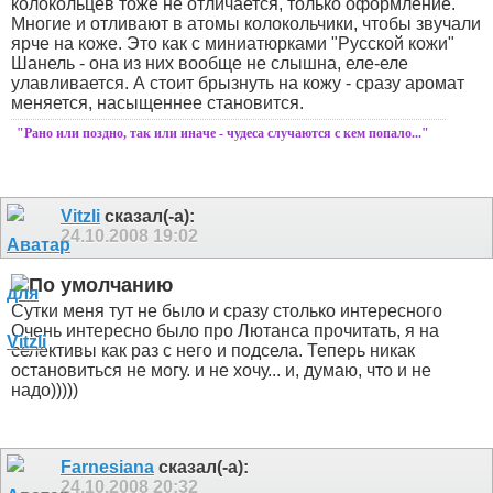
колокольцев тоже не отличается, только оформление.
Многие и отливают в атомы колокольчики, чтобы звучали
ярче на коже. Это как с миниатюрками "Русской кожи"
Шанель - она из них вообще не слышна, еле-еле
улавливается. А стоит брызнуть на кожу - сразу аромат
меняется, насыщеннее становится.
"Рано или поздно, так или иначе - чудеса случаются с кем попало..."
Vitzli
сказал(-а):
24.10.2008
19:02
Сутки меня тут не было и сразу столько интересного
Очень интересно было про Лютанса прочитать, я на
селективы как раз с него и подсела.
Теперь никак
остановиться не могу. и не хочу... и, думаю, что и не
надо)))))
Farnesiana
сказал(-а):
24.10.2008
20:32