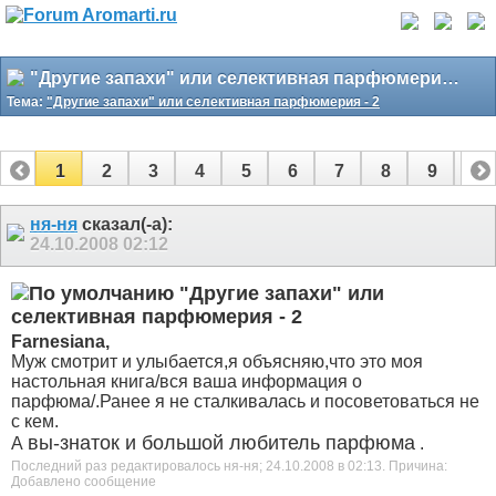
"Другие запахи" или селективная парфюмерия - 2
Тема:
"Другие запахи" или селективная парфюмерия - 2
1
2
3
4
5
6
7
8
9
10
11
12
13
14
15
16
17
ня-ня
сказал(-а):
24.10.2008
02:12
"Другие запахи" или
селективная парфюмерия - 2
Farnesiana,
Муж смотрит и улыбается,я объясняю,что это моя
настольная книга/вся ваша информация о
парфюма/.Ранее я не сталкивалась и посоветоваться не
с кем.
вы-знаток и большой любитель парфюма
А
.
Последний раз редактировалось ня-ня; 24.10.2008 в
02:13
.
Причина:
Добавлено сообщение