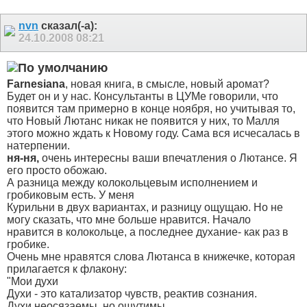
nvn
сказал(-а):
24.10.2008
08:21
Farnesiana
, новая книга, в смысле, новый аромат?
Будет он и у нас.
Консультанты в ЦУМе говорили, что
появится там примерно в конце ноября, но учитывая то,
что Новый Лютанс никак не появится у них, то Малля
этого можно ждать к Новому году. Сама вся исчесалась в
натерпении.
ня-ня,
очень интересны ваши впечатления о Лютансе. Я
его просто обожаю.
А разница между колокольцевым исполнением и
гробиковым есть. У меня
Курильни в двух вариантах, и разницу ощущаю. Но не
могу сказать, что мне больше нравится. Начало
нравится в колокольце, а последнее духание- как раз в
гробике.
Очень мне нравятся слова Лютанса в книжечке, которая
прилагается к флакону:
"Мои духи
Духи - это катализатор чувств, реактив сознания.
Духи неосязаемы, но ощутимы.