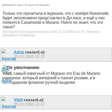
Добавлено через 15 часов 52 минуты
Только что прочитала в журнале, что с ноября Nasomatto
будет эксклюзивно представлен в Дугласе, а ещё у них
появятся Casamorati и Murano. Никто не знает, что это
такое?
Последний раз редактировалось Vitzli; 25.10.2008 в
12:45
.
Причина:
Добавлено сообщение
Adria
сказал(-а):
25.10.2008
13:37
Vitzli
, самый извесный от Мурано это Eau de Murano
наверное. который вечерний и пахнет розами, и в
легендарном флаконе ручной выделки
Vitzli
сказал(-а):
25.10.2008
13:47