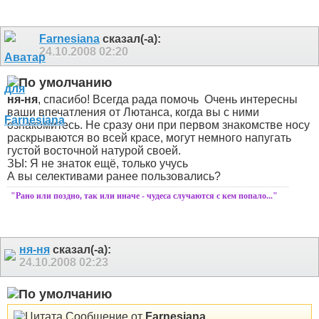
Farnesiana
сказал(-а):
24.10.2008
02:20
ня-ня
, спасибо! Всегда рада помочь
Очень интересны
ваши впечатления от Лютанса, когда вы с ними
ознакомитесь. Не сразу они при первом знакомстве носу
раскрываются во всей красе, могут немного напугать
густой восточной натурой своей.
ЗЫ: Я не знаток ещё, только учусь
А вы селективами ранее пользовались?
"Рано или поздно, так или иначе - чудеса случаются с кем попало..."
ня-ня
сказал(-а):
24.10.2008
02:23
Сообщение от
Farnesiana