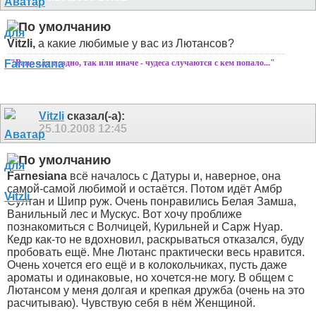
Vitzli,
а какие любимые у вас из Лютансов?
"Рано или поздно, так или иначе - чудеса случаются с кем попало..."
Vitzli
сказал(-а):
25.10.2008
12:45
Farnesiana
всё началось с Датуры и, наверное, она
самой-самой любимой и остаётся. Потом идёт Амбр
Султан и Шипр руж. Очень понравились Белая Замша,
Ванильный лес и Мускус. Вот хочу проближе
познакомиться с Волчицей, Курильней и Сарж Нуар.
Кедр как-то не вдохновил, раскрываться отказался, буду
пробовать ещё. Мне Лютанс практически весь нравится.
Очень хочется его ещё и в колокольчиках, пусть даже
ароматы и одинаковые, но хочется-не могу. В общем с
Лютансом у меня долгая и крепкая дружба (очень на это
расчитываю). Чувствую себя в нём Женщиной.