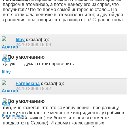
парфюм в атомайзер, а потом нанесу его из спрея, что
получится? Что-то прямо самой интересно стало... Но
вот я отливала девочке в атомайзеры и тот, и другой для
сравнения, она говорит, что разница есть! Странно тогда.
filby
сказал(-а):
24.10.2008
16:09
Да уж ...... думаю стоит проверить
Farnesiana
сказал(-а):
24.10.2008
18:42
nvn,
мне кажется, что это самовнушение - про разницу,
потому что Лютанс не меняет же ингридиенты у гробиков
или колокольчиков (тем более, что они все вместе
продаются в Салоне)
И аромат коллекционных