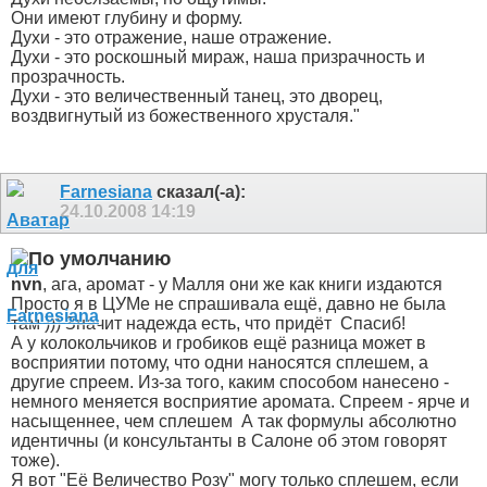
Они имеют глубину и форму.
Духи - это отражение, наше отражение.
Духи - это роскошный мираж, наша призрачность и
прозрачность.
Духи - это величественный танец, это дворец,
воздвигнутый из божественного хрусталя."
Farnesiana
сказал(-а):
24.10.2008
14:19
nvn
, ага, аромат - у Малля они же как книги издаются
Просто я в ЦУМе не спрашивала ещё, давно не была
там ))) Значит надежда есть, что придёт
Спасиб!
А у колокольчиков и гробиков ещё разница может в
восприятии потому, что одни наносятся сплешем, а
другие спреем. Из-за того, каким способом нанесено -
немного меняется восприятие аромата. Спреем - ярче и
насыщеннее, чем сплешем
А так формулы абсолютно
идентичны (и консультанты в Салоне об этом говорят
тоже).
Я вот "Её Величество Розу" могу только сплешем, если