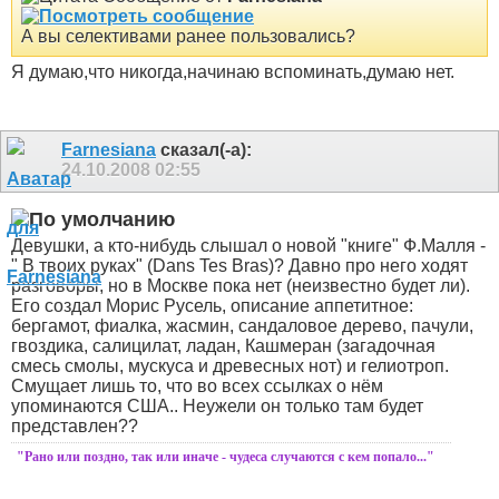
А вы селективами ранее пользовались?
Я думаю,что никогда,начинаю вспоминать,думаю нет.
Farnesiana
сказал(-а):
24.10.2008
02:55
Девушки, а кто-нибудь слышал о новой "книге" Ф.Малля -
" В твоих руках" (Dans Tes Bras)?
Давно про него ходят
разговоры, но в Москве пока нет (неизвестно будет ли).
Его создал Морис Русель, описание аппетитное:
бергамот, фиалка, жасмин, сандаловое дерево, пачули,
гвоздика, салицилат, ладан, Кашмеран (загадочная
смесь смолы, мускуса и древесных нот) и гелиотроп.
Смущает лишь то, что во всех ссылках о нём
упоминаются США.. Неужели он только там будет
представлен??
"Рано или поздно, так или иначе - чудеса случаются с кем попало..."