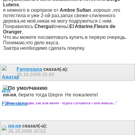
Lutens
.
я немного в сюрпризе от
Ambrе Sultan
,хорошо ,что
потестила и уже 2-ой раз,запах свеже-спиленного
дерева,не моё,никак не могу подружиться с ним.
Понравилось
Chergui
/очень/,
El Attarine
,
Fleurs de
Oranger
,
Что вы можете посоветовать купить в первую очередь.
Понимаю,что дело вкуса.
Завтра необходимо сделать покупку.
Farnesiana
сказал(-а):
26.10.2008
20:00
ня-ня
, берите тогда Шерги
Не пожалеете!
"Рано или поздно, так или иначе - чудеса случаются с кем попало..."
ня-ня
сказал(-а):
26.10.2008
20:51