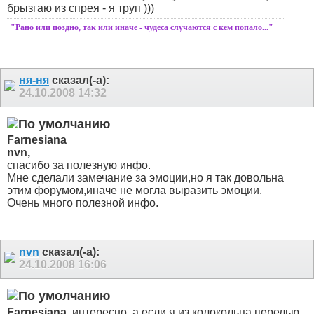
брызгаю из спрея - я труп )))
"Рано или поздно, так или иначе - чудеса случаются с кем попало..."
ня-ня
сказал(-а):
24.10.2008
14:32
Farnesiana
nvn,
спасибо за полезную инфо.
Мне сделали замечание за эмоции,но я так довольна
этим форумом,иначе не могла выразить эмоции.
Очень много полезной инфо.
nvn
сказал(-а):
24.10.2008
16:06
Farnesiana
, интересно, а если я из колокольца перелью