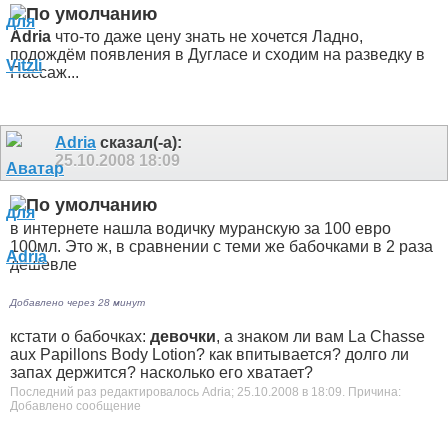
Adria
что-то даже цену знать не хочется
Ладно,
подождём появления в Дугласе и сходим на разведку в
Пассаж...
Adria
сказал(-а):
25.10.2008
18:09
в интернете нашла водичку муранскую за 100 евро
100мл. Это ж, в сравнении с теми же бабочками в 2 раза
дешевле
Добавлено через 28 минут
кстати о бабочках:
девочки
, а знаком ли вам La Chasse
aux Papillons Body Lotion? как впитывается? долго ли
запах держится? насколько его хватает?
Последний раз редактировалось Adria; 25.10.2008 в
18:09
.
Причина:
Добавлено сообщение