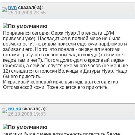
nvn
сказал(-а):
25.10.2008
23:55
Понравился сегодня Серж Нуар Лютенса (в ЦУМ
привезли уже). Насладиться в полной мере не было
возможности, т.к. рядом присели еще куча парфюмов и
забивали его. Но то, что поняла - он звучал многими
нотами сразу, но в основном ладан и кедр (хотя может
кедра там и нет?). Потом долго-долго красивый ладан
(обожаю), а сейчас, спустя уже много часов (не меньше
12) слышатся отголоски Волчицы и Датуры Нуар. Надо
бы его приютить.
И красивый корневой ирис выглядывал сегодня из
Оттоманской кожи. Тоже хочется его приютить.
ня-ня
сказал(-а):
26.10.2008
19:53
девушки,была с меня возможность потестить
Serge