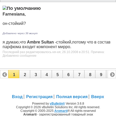
Farnesiana,
он-стойкий?
Добавлено через 36 минут
я думаю,что
Ambrе Sultan
-стойкий,потому что в состав
парфюма входит компонент мирро.
Последний раз редактировалось ня-ня; 26.10.2008 в
20:51
.
Причина:
Добавлено сообщение
1
2
3
4
5
6
7
8
9
10
11
12
13
14
15
16
17
Вход
Регистрация
Полная версия
Вверх
Powered by
vBulletin®
Version 3.6.8
Copyright © 2026 vBulletin Solutions Inc. All rights reserved.
Copyright © 2005-2025
Aromarti
® All rights reserved
Aromarti
- зарегистрированный товарный знак