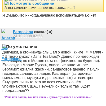
А вы селективами ранее пользовались?
Я думаю,что никогда,начинаю вспоминать,думаю нет.
Farnesiana
сказал(-а):
24.10.2008
02:55
Девушки, а кто-нибудь слышал о новой "книге" Ф.Малля -
" В твоих руках" (Dans Tes Bras)?
Давно про него ходят
разговоры, но в Москве пока нет (неизвестно будет ли).
Его создал Морис Русель, описание аппетитное:
бергамот, фиалка, жасмин, сандаловое дерево, пачули,
гвоздика, салицилат, ладан, Кашмеран (загадочная
смесь смолы, мускуса и древесных нот) и гелиотроп.
Смущает лишь то, что во всех ссылках о нём
упоминаются США.. Неужели он только там будет
представлен??
"Рано или поздно, так или иначе - чудеса случаются с кем попало..."