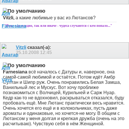
Vitzli,
а какие любимые у вас из Лютансов?
"Рано или поздно, так или иначе - чудеса случаются с кем попало..."
Vitzli
сказал(-а):
25.10.2008
12:45
Farnesiana
всё началось с Датуры и, наверное, она
самой-самой любимой и остаётся. Потом идёт Амбр
Султан и Шипр руж. Очень понравились Белая Замша,
Ванильный лес и Мускус. Вот хочу проближе
познакомиться с Волчицей, Курильней и Сарж Нуар.
Кедр как-то не вдохновил, раскрываться отказался, буду
пробовать ещё. Мне Лютанс практически весь нравится.
Очень хочется его ещё и в колокольчиках, пусть даже
ароматы и одинаковые, но хочется-не могу. В общем с
Лютансом у меня долгая и крепкая дружба (очень на это
расчитываю). Чувствую себя в нём Женщиной.