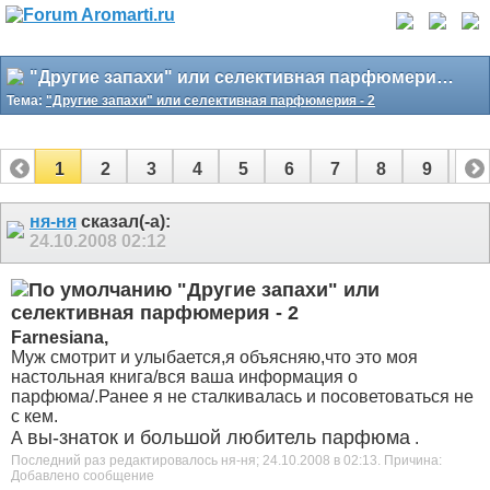
"Другие запахи" или селективная парфюмерия - 2
Тема:
"Другие запахи" или селективная парфюмерия - 2
1
2
3
4
5
6
7
8
9
10
11
12
13
14
15
16
17
ня-ня
сказал(-а):
24.10.2008
02:12
"Другие запахи" или
селективная парфюмерия - 2
Farnesiana,
Муж смотрит и улыбается,я объясняю,что это моя
настольная книга/вся ваша информация о
парфюма/.Ранее я не сталкивалась и посоветоваться не
с кем.
вы-знаток и большой любитель парфюма
А
.
Последний раз редактировалось ня-ня; 24.10.2008 в
02:13
.
Причина:
Добавлено сообщение