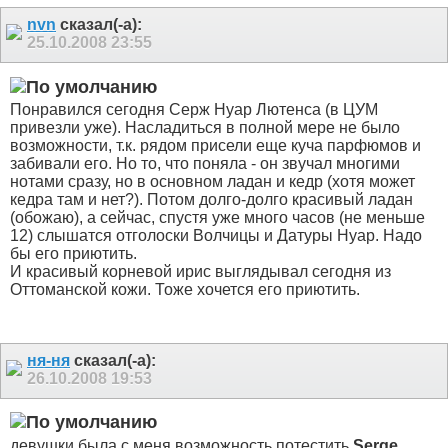
nvn
сказал(-а):
25.10.2008
23:55
Понравился сегодня Серж Нуар Лютенса (в ЦУМ
привезли уже). Насладиться в полной мере не было
возможности, т.к. рядом присели еще куча парфюмов и
забивали его. Но то, что поняла - он звучал многими
нотами сразу, но в основном ладан и кедр (хотя может
кедра там и нет?). Потом долго-долго красивый ладан
(обожаю), а сейчас, спустя уже много часов (не меньше
12) слышатся отголоски Волчицы и Датуры Нуар. Надо
бы его приютить.
И красивый корневой ирис выглядывал сегодня из
Оттоманской кожи. Тоже хочется его приютить.
ня-ня
сказал(-а):
26.10.2008
19:53
девушки,была с меня возможность потестить
Serge