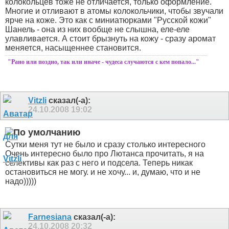
колокольцев тоже не отличается, только оформление.
Многие и отливают в атомы колокольчики, чтобы звучали
ярче на коже. Это как с миниатюрками "Русской кожи"
Шанель - она из них вообще не слышна, еле-еле
улавливается. А стоит брызнуть на кожу - сразу аромат
меняется, насыщеннее становится.
"Рано или поздно, так или иначе - чудеса случаются с кем попало..."
Vitzli
сказал(-а):
24.10.2008
19:02
Сутки меня тут не было и сразу столько интересного
Очень интересно было про Лютанса прочитать, я на
селективы как раз с него и подсела.
Теперь никак
остановиться не могу. и не хочу... и, думаю, что и не
надо)))))
Farnesiana
сказал(-а):
24.10.2008
20:32