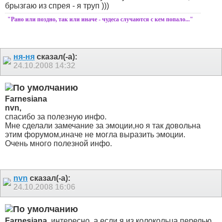
брызгаю из спрея - я труп )))
"Рано или поздно, так или иначе - чудеса случаются с кем попало..."
ня-ня
сказал(-а):
24.10.2008
14:32
Farnesiana
nvn,
спасибо за полезную инфо.
Мне сделали замечание за эмоции,но я так довольна
этим форумом,иначе не могла выразить эмоции.
Очень много полезной инфо.
nvn
сказал(-а):
24.10.2008
16:06
Farnesiana
, интересно, а если я из колокольца перелью