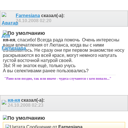
Farnesiana
сказал(-а):
24.10.2008
02:20
ня-ня
, спасибо! Всегда рада помочь
Очень интересны
ваши впечатления от Лютанса, когда вы с ними
ознакомитесь. Не сразу они при первом знакомстве носу
раскрываются во всей красе, могут немного напугать
густой восточной натурой своей.
ЗЫ: Я не знаток ещё, только учусь
А вы селективами ранее пользовались?
"Рано или поздно, так или иначе - чудеса случаются с кем попало..."
ня-ня
сказал(-а):
24.10.2008
02:23
Сообщение от
Farnesiana