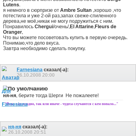
Lutens
.
я немного в сюрпризе от
Ambrе Sultan
,хорошо ,что
потестила и уже 2-ой раз,запах свеже-спиленного
дерева,не моё,никак не могу подружиться с ним.
Понравилось
Chergui
/очень/,
El Attarine
,
Fleurs de
Oranger
,
Что вы можете посоветовать купить в первую очередь.
Понимаю,что дело вкуса.
Завтра необходимо сделать покупку.
Farnesiana
сказал(-а):
26.10.2008
20:00
ня-ня
, берите тогда Шерги
Не пожалеете!
"Рано или поздно, так или иначе - чудеса случаются с кем попало..."
ня-ня
сказал(-а):
26.10.2008
20:51