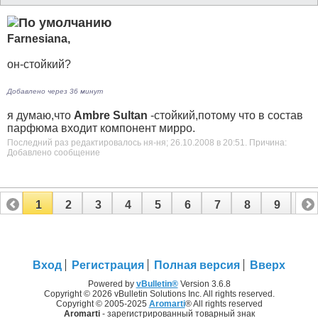
Farnesiana,
он-стойкий?
Добавлено через 36 минут
я думаю,что
Ambrе Sultan
-стойкий,потому что в состав
парфюма входит компонент мирро.
Последний раз редактировалось ня-ня; 26.10.2008 в
20:51
.
Причина:
Добавлено сообщение
1
2
3
4
5
6
7
8
9
10
11
12
13
14
15
16
17
Вход
Регистрация
Полная версия
Вверх
Powered by
vBulletin®
Version 3.6.8
Copyright © 2026 vBulletin Solutions Inc. All rights reserved.
Copyright © 2005-2025
Aromarti
® All rights reserved
Aromarti
- зарегистрированный товарный знак