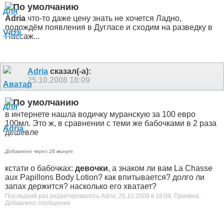
Adria
что-то даже цену знать не хочется
Ладно,
подождём появления в Дугласе и сходим на разведку в
Пассаж...
Adria
сказал(-а):
25.10.2008
18:09
в интернете нашла водичку муранскую за 100 евро
100мл. Это ж, в сравнении с теми же бабочками в 2 раза
дешевле
Добавлено через 28 минут
кстати о бабочках:
девочки
, а знаком ли вам La Chasse
aux Papillons Body Lotion? как впитывается? долго ли
запах держится? насколько его хватает?
Последний раз редактировалось Adria; 25.10.2008 в
18:09
.
Причина:
Добавлено сообщение