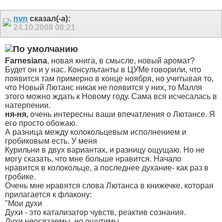
nvn
сказал(-а):
24.10.2008
08:21
Farnesiana
, новая книга, в смысле, новый аромат?
Будет он и у нас.
Консультанты в ЦУМе говорили, что
появится там примерно в конце ноября, но учитывая то,
что Новый Лютанс никак не появится у них, то Малля
этого можно ждать к Новому году. Сама вся исчесалась в
натерпении.
ня-ня,
очень интересны ваши впечатления о Лютансе. Я
его просто обожаю.
А разница между колокольцевым исполнением и
гробиковым есть. У меня
Курильни в двух вариантах, и разницу ощущаю. Но не
могу сказать, что мне больше нравится. Начало
нравится в колокольце, а последнее духание- как раз в
гробике.
Очень мне нравятся слова Лютанса в книжечке, которая
прилагается к флакону:
"Мои духи
Духи - это катализатор чувств, реактив сознания.
Духи неосязаемы, но ощутимы.