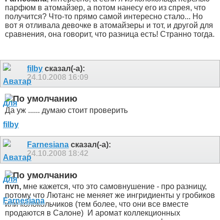
парфюм в атомайзер, а потом нанесу его из спрея, что
получится? Что-то прямо самой интересно стало... Но
вот я отливала девочке в атомайзеры и тот, и другой для
сравнения, она говорит, что разница есть! Странно тогда.
filby
сказал(-а):
24.10.2008
16:09
Да уж ...... думаю стоит проверить
Farnesiana
сказал(-а):
24.10.2008
18:42
nvn,
мне кажется, что это самовнушение - про разницу,
потому что Лютанс не меняет же ингридиенты у гробиков
или колокольчиков (тем более, что они все вместе
продаются в Салоне)
И аромат коллекционных