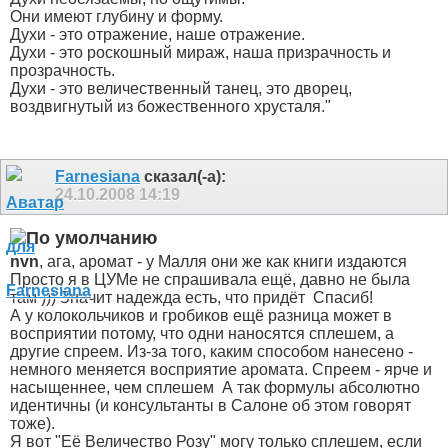
Они имеют глубину и форму.
Духи - это отражение, наше отражение.
Духи - это роскошный мираж, наша призрачность и
прозрачность.
Духи - это величественный танец, это дворец,
воздвигнутый из божественного хрусталя."
Farnesiana
сказал(-а):
24.10.2008
14:19
nvn
, ага, аромат - у Малля они же как книги издаются
Просто я в ЦУМе не спрашивала ещё, давно не была
там ))) Значит надежда есть, что придёт
Спасиб!
А у колокольчиков и гробиков ещё разница может в
восприятии потому, что одни наносятся сплешем, а
другие спреем. Из-за того, каким способом нанесено -
немного меняется восприятие аромата. Спреем - ярче и
насыщеннее, чем сплешем
А так формулы абсолютно
идентичны (и консультанты в Салоне об этом говорят
тоже).
Я вот "Её Величество Розу" могу только сплешем, если