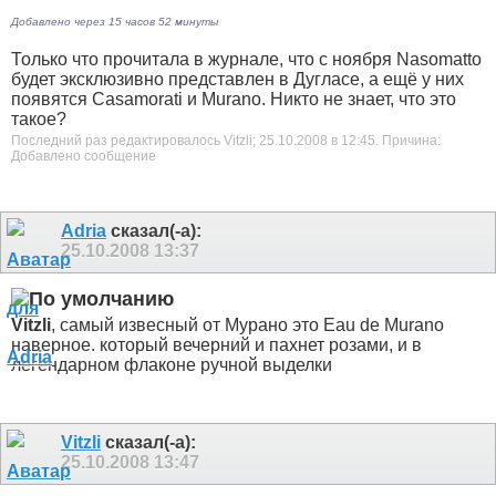
Добавлено через 15 часов 52 минуты
Только что прочитала в журнале, что с ноября Nasomatto
будет эксклюзивно представлен в Дугласе, а ещё у них
появятся Casamorati и Murano. Никто не знает, что это
такое?
Последний раз редактировалось Vitzli; 25.10.2008 в
12:45
.
Причина:
Добавлено сообщение
Adria
сказал(-а):
25.10.2008
13:37
Vitzli
, самый извесный от Мурано это Eau de Murano
наверное. который вечерний и пахнет розами, и в
легендарном флаконе ручной выделки
Vitzli
сказал(-а):
25.10.2008
13:47