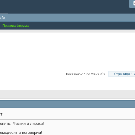
afe
Правила Форума
Страница 1 
Показано с 1 по 20 из 982
17
опять. Физики и лирики!
семьдесят и поговорим!