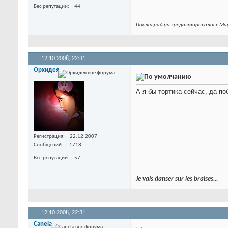
Вес репутации
44
Последний раз редактировалось Мар
12.10.2008,
22:31
Орхидея
А я бы тортика сейчас, да п
Регистрация
22.12.2007
Сообщений
1718
Вес репутации
57
Je vais danser sur les braises...
12.10.2008,
22:31
Canela