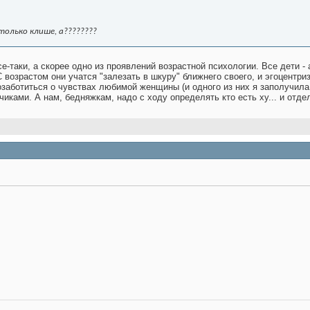
столько клише, а????????
се-таки, а скорее одно из проявлений возрастной психологии. Все дети
возрастом они учатся "залезать в шкуру" ближнего своего, и эгоцентриз
заботиться о чувствах любимой женщины (и одного из них я заполучила с
ками. А нам, бедняжкам, надо с ходу определять кто есть ху... и отдел