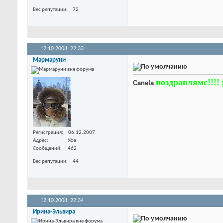
Вес репутации
72
12.10.2008,
22:33
Мармаруни
поздравлямс!!!!
Canela
Регистрация
06.12.2007
Адрес
Уфа
Сообщений
462
Вес репутации
44
12.10.2008,
22:34
Ирина-Эльвира