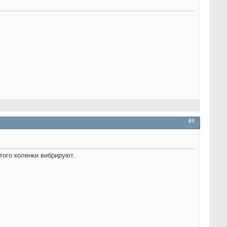
#9
 того коленки вибрируют.