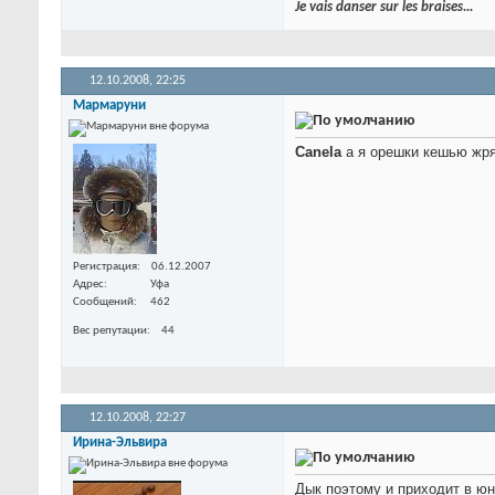
Je vais danser sur les braises...
12.10.2008,
22:25
Мармаруни
Canela
а я орешки кешью жряк
Регистрация
06.12.2007
Адрес
Уфа
Сообщений
462
Вес репутации
44
12.10.2008,
22:27
Ирина-Эльвира
Дык поэтому и приходит в юн