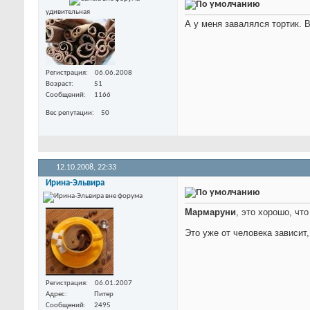
удивительная
А у меня завалялся тортик.
В
Регистрация
06.06.2008
Возраст
51
Сообщений
1166
Вес репутации
50
12.10.2008,
22:33
Ирина-Эльвира
Мармаруни
, это хорошо, чт
Это уже от человека зависит,
Регистрация
06.01.2007
Адрес
Питер
Сообщений
2495