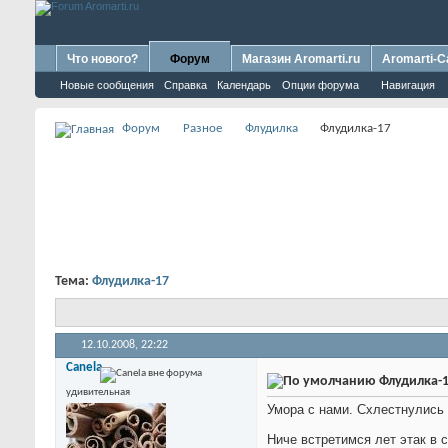
Что нового?
Форум
Магазин Aromarti.ru
Aromarti-C
Новые сообщения
Справка
Календарь
Опции форума
Навигация
Форум
Разное
Флудилка
Флудилка-17
Тема:
Флудилка-17
12.10.2008,
22:22
Canela
Флудилка-
удивительная
Умора с нами. Схлестнулись 
Ниче встретимся лет этак в 