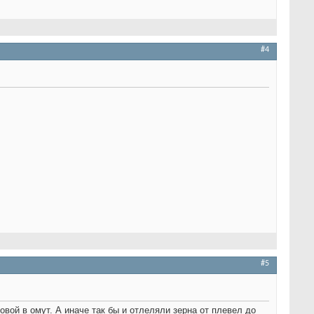
#4
#5
вой в омут. А иначе так бы и отлеляли зерна от плевел до