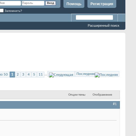
Помощь
Регистрация
Запомнить?
Расширенный поиск
Последняя
из 50
1
2
3
4
5
11
...
Опции темы
Отображение
#1