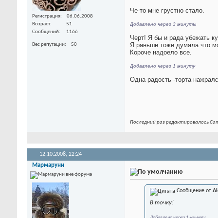
Че-то мне грустно стало.
Регистрация
06.06.2008
Возраст
51
Добавлено через 3 минуты
Сообщений
1166
Черт! Я бы и рада убежать ку
Я раньше тоже думала что мо
Вес репутации
50
Короче надоело все.
Добавлено через 1 минуту
Одна радость -торта нажралс
Последний раз редактировалось Cane
12.10.2008,
22:24
Мармаруни
Сообщение от
A
В точку!
Добавлено через 1 минуту