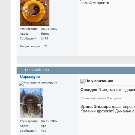
самой старости...
Регистрация
06.01.2007
Адрес
Питер
Сообщений
2495
Вес репутации
72
12.10.2008,
22:31
Мармаруни
Орхидея
блин, как это здоров
Добавлено через 3 минуты
Ирина-Эльвира
дааа, хорошо
Коленки дрожжат! Дыханье сп
Регистрация
06.12.2007
Адрес
Уфа
Сообщений
462