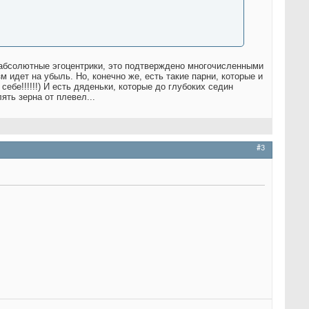
 - абсолютные эгоцентрики, это подтверждено многочисленными
м идет на убыль. Но, конечно же, есть такие парни, которые и
ебе!!!!!!
) И есть дяденьки, которые до глубоких седин
ять зерна от плевел...
#3