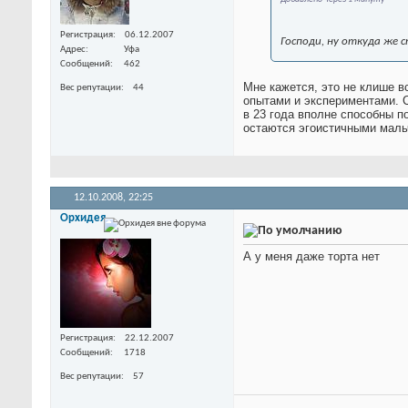
Регистрация
06.12.2007
Господи, ну откуда же 
Адрес
Уфа
Сообщений
462
Мне кажется, это не клише в
Вес репутации
44
опытами и экспериментами. С 
в 23 года вполне способны по
остаются эгоистичными мальчи
12.10.2008,
22:25
Орхидея
А у меня даже торта нет
Регистрация
22.12.2007
Сообщений
1718
Вес репутации
57