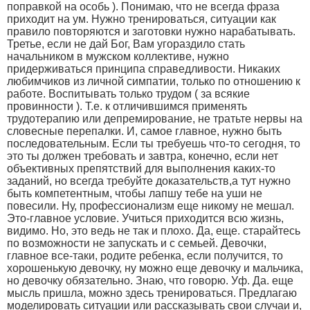
поправкой на особь ). Понимаю, что не всегда фраза
приходит на ум. Нужно тренироваться, ситуации как
правило повторяются и заготовки нужно нарабатывать.
Третье, если не дай Бог, Вам угораздило стать
начальником в мужском коллективе, нужно
придерживаться принципа справедливости. Никаких
любимчиков из личной симпатии, только по отношению к
работе. Воспитывать только трудом ( за всякие
провинности ). Т.е. к отличившимся применять
трудотерапию или депремирование, не тратьте нервы на
словесные перепалки. И, самое главное, нужно быть
последовательным. Если ты требуешь что-то сегодня, то
это ты должен требовать и завтра, конечно, если нет
объективных препятствий для выполнения каких-то
заданий, но всегда требуйте доказательств,а тут нужно
быть компетентным, чтобы лапшу тебе на уши не
повесили. Ну, профессионализм еще никому не мешал.
Это-главное условие. Учиться приходится всю жизнь,
видимо. Но, это ведь не так и плохо. Да, еще. старайтесь
по возможности не запускать и с семьей. Девочки,
главное все-таки, родите ребенка, если получится, то
хорошенькую девочку, ну можно еще девочку и мальчика,
но девочку обязательно. Знаю, что говорю. Уф. Да. еще
мысль пришла, можно здесь тренироваться. Предлагаю
моделировать ситуации или рассказывать свои случаи и,