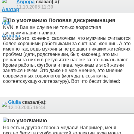
Аврора
сказал(-а):
11.10.2005
11:30
Половая дискриминация
NVN, в Вашем случае не только возрастная
дискриминация налицо.
Вообще это, конечно, сволочизм, что мужчины считаются
более хорошими работниками за счет нас, женщин. А это
именно так, ведь мужчины не решают никаких житейских
проблем (дети, родственники, быт, наконец), это мы
решаем за них и в результате нас же за это наказывают.
Кроме работы, футбола и пива, мужикам в этой жизни
заняться нечем. Это даже не мое мнение, это мнение
современных социологов (могу дать ссылку на
соответсвующую литературу). Вот что бесит :twisted:
Giulia
сказал(-а):
12.10.2005
19:44
Но есть и другая сторона медали! Например, меня
охотно берут в сугубо женский коллектив, куда моего