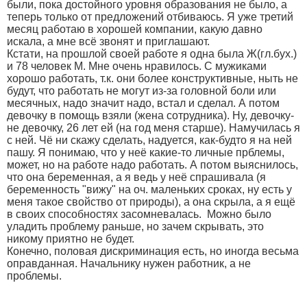
были, пока достойного уровня образования не было, а
теперь только от предложений отбиваюсь. Я уже третий
месяц работаю в хорошей компании, какую давно
искала, а мне всё звонят и приглашают.
Кстати, на прошлой своей работе я одна была Ж(гл.бух.)
и 78 человек М. Мне очень нравилось. С мужиками
хорошо работать, т.к. они более конструктивные, ныть не
будут, что работать не могут из-за головной боли или
месячных, надо значит надо, встал и сделал. А потом
девочку в помощь взяли (жена сотрудника). Ну, девочку-
не девочку, 26 лет ей (на год меня старше). Намучилась я
с ней. Чё ни скажу сделать, надуется, как-будто я на ней
пашу. Я понимаю, что у неё какие-то личные прблемы,
может, но на работе надо работать. А потом выяснилось,
что она беременная, а я ведь у неё спрашивала (я
беременность "вижу" на оч. маленьких сроках, ну есть у
меня такое свойство от природы), а она скрыла, а я ещё
в своих способностях засомневалась.
Можно было
уладить проблему раньше, но зачем скрывать, это
никому приятно не будет.
Конечно, половая дискриминация есть, но иногда весьма
оправданная. Начальнику нужен работник, а не
проблемы.