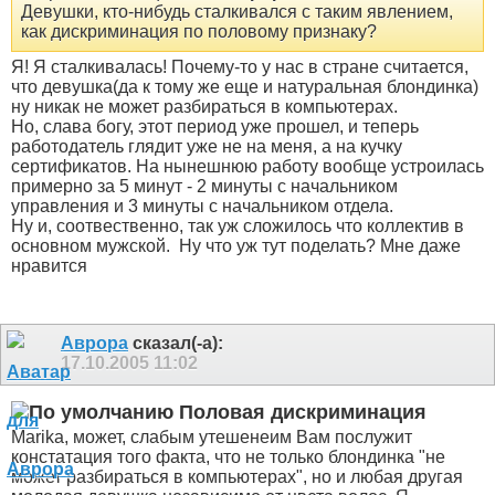
Девушки, кто-нибудь сталкивался с таким явлением,
как дискриминация по половому признаку?
Я! Я сталкивалась! Почему-то у нас в стране считается,
что девушка(да к тому же еще и натуральная блондинка)
ну никак не может разбираться в компьютерах.
Но, слава богу, этот период уже прошел, и теперь
работодатель глядит уже не на меня, а на кучку
сертификатов. На нынешнюю работу вообще устроилась
примерно за 5 минут - 2 минуты с начальником
управления и 3 минуты с начальником отдела.
Ну и, соотвественно, так уж сложилось что коллектив в
основном мужской.
Ну что уж тут поделать? Мне даже
нравится
Аврора
сказал(-а):
17.10.2005
11:02
Половая дискриминация
Marika, может, слабым утешенеим Вам послужит
констатация того факта, что не только блондинка "не
может разбираться в компьютерах", но и любая другая