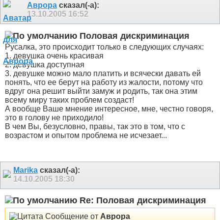
Аврора
сказал(-а):
13.10.2005
16:52
Половая дискриминация
Русалка, это происходит только в следующих случаях:
1. девушка очень красивая
2. девушка доступная
3. девушке можно мало платить и всячески давать ей
понять, что ее берут на работу из жалости, потому что
вдруг она решит выйти замуж и родить, так она этим
всему миру таких проблем создаст!
А вообще Ваше мнение интересное, мне, честно говоря,
это в голову не приходило!
В чем Вы, безусловно, правы, так это в том, что с
возрастом и опытом проблема не исчезает...
Marika
сказал(-а):
14.10.2005
18:30
Re: Половая дискриминация
Сообщение от
Аврора