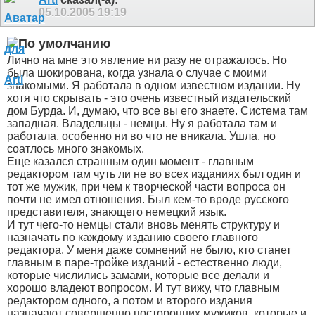
05.10.2005
19:19
Лично на мне это явление ни разу не отражалось. Но
была шокирована, когда узнала о случае с моими
знакомыми. Я работала в одном известном издании. Ну
хотя что скрывать - это очень известный издательский
дом Бурда. И, думаю, что все вы его знаете. Система там
западная. Владельцы - немцы. Ну я работала там и
работала, особенно ни во что не вникала. Ушла, но
соатлось много знакомых.
Еще казался странным один момент - главным
редактором там чуть ли не во всех изданиях был один и
тот же мужик, при чем к творческой части вопроса он
почти не имел отношения. Был кем-то вроде русского
представителя, знающего немецкий язык.
И тут чего-то немцы стали вновь менять структуру и
назначать по каждому изданию своего главного
редактора. У меня даже сомнений не было, кто станет
главным в паре-тройке изданий - естественно люди,
которые числились замами, которые все делали и
хорошо владеют вопросом. И тут вижу, что главным
редактором одного, а потом и второго издания
назначают совершенно посторонних мужиков, которые и