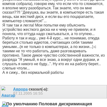
компов собрала), говорю ему, что если что-то сломается,
я вполне могу разобраться. Так знаете, что он мне
сказал??!! "Девушка, вы знаете, в компьютере есть такая
вещь, как жесткий диск, и если вы его поцарапаете,
компьютер сломается!"...
Я там так и легла! Мои попытки ему объяснить
устройство жесткого диска ни к чему не привели, и я
поняла, что оттуда надо сматываться, а то отупею...
Работу я так и ищу... уже 4-й курс... не понимаю, откуда
береться столько идиотов, считающих себя такими
умными...(я не только о компьютерах, а по жизни...) с
такими не то что работать, даже разговаривать
противно. Такое дикое чувство собственной важности, из
разряда "Я умный, я все знаю, а вокруг одни дураки, и
слушать я никого не буду...". Ну кто их на работу берет...
слепые чтоли...
А я сижу... без нормальной работы
Аврора
сказал(-а):
07.11.2005
16:55
Половая дискриминация