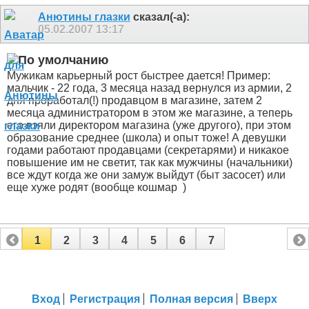
Анютины глазки
сказал(-а):
05.02.2007
13:17
Мужикам карьерный рост быстрее дается! Пример:
мальчик - 22 года, 3 месяца назад вернулся из армии, 2
дня проработал(!) продавцом в магазине, затем 2
месяца администратором в этом же магазине, а теперь
его взяли директором магазина (уже другого), при этом
образование среднее (школа) и опыт тоже! А девушки
годами работают продавцами (секретарями) и никакое
повышение им не светит, так как мужчины (начальники)
все ждут когда же они замуж выйдут (быт засосет) или
еще хуже родят (вообще кошмар
)
1
2
3
4
5
6
7
Вход
Регистрация
Полная версия
Вверх