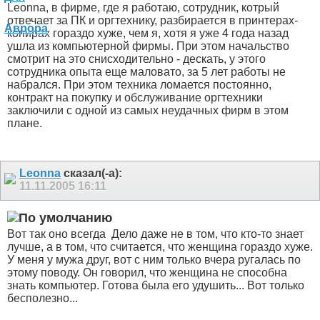
Leonna, в фирме, где я работаю, сотрудник, котрый
отвечает за ПК и оргтехнику, разбирается в принтерах-
копирах гораздо хуже, чем я, хотя я уже 4 года назад
ушла из компьютерной фирмы. При этом начальство
смотрит на это снисходительно - дескать, у этого
сотрудника опыта еще маловато, за 5 лет работы не
набрался. При этом техника ломается постоянно,
контракт на покупку и обслуживание оргтехники
заключили с одной из самых неудачных фирм в этом
плане.
Leonna
сказал(-а):
11.11.2005
16:11
Вот так оно всегда
Дело даже не в том, что кто-то знает
лучше, а в том, что считается, что женщина гораздо хуже.
У меня у мужа друг, вот с ним только вчера ругалась по
этому поводу. Он говорил, что женщина не способна
знать компьютер. Готова была его удушить... Вот только
бесполезно...