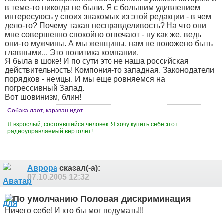
в теме-то никогда не были. Я с большим удивлением
интересуюсь у своих знакомых из этой редакции - в чем
дело-то? Почему такая несправделивость? На что они
мне совершенно спокойно отвечают - ну как же, ведь
они-то мужчины. А мы женщины, нам не положено быть
главными... Это политика компании.
Я была в шоке! И по сути это не наша российская
действительность! Компония-то западная. Законодатели
порядков - немцы. И мы еще ровняемся на
погрессивный Запад.
Вот шовинизм, блин!
Собака лает, караван идет.
Я взрослый, состоявшийся человек. Я хочу купить себе этот
радиоуправляемый вертолет!
Аврора
сказал(-а):
07.10.2005
12:32
Половая дискриминация
Ничего себе! И кто бы мог подумать!!!