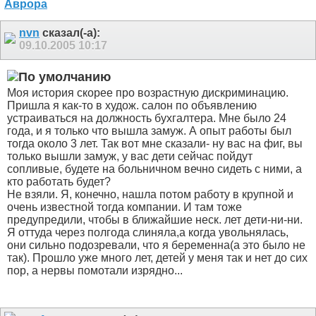
nvn
сказал(-а):
09.10.2005
10:17
Моя история скорее про возрастную дискриминацию.
Пришла я как-то в худож. салон по объявлению
устраиваться на должность бухгалтера. Мне было 24
года, и я только что вышла замуж. А опыт работы был
тогда около 3 лет. Так вот мне сказали- ну вас на фиг, вы
только вышли замуж, у вас дети сейчас пойдут
сопливые, будете на больничном вечно сидеть с ними, а
кто работать будет?
Не взяли. Я, конечно, нашла потом работу в крупной и
очень известной тогда компании. И там тоже
предупредили, чтобы в ближайшие неск. лет дети-ни-ни.
Я оттуда через полгода слиняла,а когда увольнялась,
они сильно подозревали, что я беременна(а это было не
так). Прошло уже много лет, детей у меня так и нет до сих
пор, а нервы помотали изрядно...