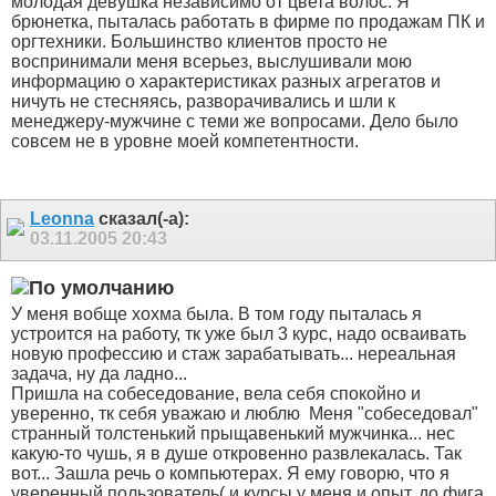
молодая девушка независимо от цвета волос. Я
брюнетка, пыталась работать в фирме по продажам ПК и
оргтехники. Большинство клиентов просто не
воспринимали меня всерьез, выслушивали мою
информацию о характеристиках разных агрегатов и
ничуть не стесняясь, разворачивались и шли к
менеджеру-мужчине с теми же вопросами. Дело было
совсем не в уровне моей компетентности.
Leonna
сказал(-а):
03.11.2005
20:43
У меня вобще хохма была. В том году пыталась я
устроится на работу, тк уже был 3 курс, надо осваивать
новую профессию и стаж зарабатывать... нереальная
задача, ну да ладно...
Пришла на собеседование, вела себя спокойно и
уверенно, тк себя уважаю и люблю
Меня "собеседовал"
странный толстенький прыщавенький мужчинка... нес
какую-то чушь, я в душе откровенно развлекалась. Так
вот... Зашла речь о компьютерах. Я ему говорю, что я
уверенный пользователь( и курсы у меня и опыт, до фига