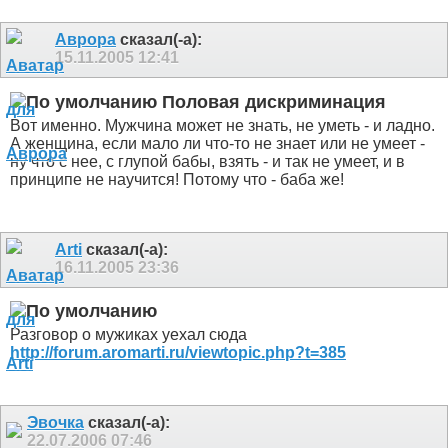
Аврора
сказал(-а):
15.11.2005
12:41
Половая дискриминация
Вот именно. Мужчина может не знать, не уметь - и ладно.
А женщина, если мало ли что-то не знает или не умеет -
ну что с нее, с глупой бабы, взять - и так не умеет, и в
принципе не научится! Потому что - баба же!
Arti
сказал(-а):
16.11.2005
23:36
Разговор о мужиках уехал сюда
http://forum.aromarti.ru/viewtopic.php?t=385
Эвочка
сказал(-а):
22.07.2006
07:46