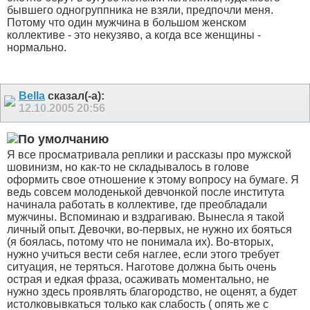
бывшего одногруппника не взяли, предпочли меня.
Потому что один мужчина в большом женском
коллективе - это некузяво, а когда все женщины -
нормально.
Bella
сказал(-а):
12.10.2005
20:56
Я все просматривала реплики и рассказы про мужской
шовинизм, но как-то не складывалось в голове
оформить свое отношение к этому вопросу на бумаге. Я
ведь совсем молоденькой девчонкой после института
начинала работать в коллективе, где преобладали
мужчины. Вспоминаю и вздрагиваю. Вынесла я такой
личный опыт. Девочки, во-первых, не нужно их бояться
(я боялась, потому что не понимала их). Во-вторых,
нужно учиться вести себя наглее, если этого требует
ситуация, не теряться. Наготове должна быть очень
острая и едкая фраза, осаживать моментально, не
нужно здесь проявлять благородство, не оценят, а будет
истолковывкаться только как слабость ( опять же с