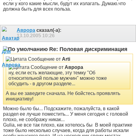
если у кого какие мысли, будут их излагать. Думаю.что
должна быть для всех польза.
Аврора
сказал(-а):
13.10.2005
10:26
Re: Половая дискриминация
Сообщение от
Arti
Сообщение от
Аврора
ну, если есть желающие, эту темку "Об
относительной пользе мужчин" можно тоже
обсудить - в другом разделе...
А вы ее заведите сначала. Не бойстесь проявлять
инициативу!
Можно было бы... Подскажите, пожалуйста, в какой
раздел ее лучше поместить... У меня сегодня с головой
плохо, не соображу никак...
Gulia, не все так плохо, как хотелось бы
В моей практике
тоже было несколько случаев, когда для работы искали
особу женского пола. И на нескольких своих местах