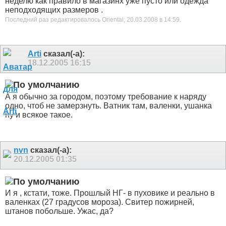
неделю как правило в магазинх уже пусто или одежда
неподходящих размеров
.
Последний раз редактировалось Oriental; 20.03.2008 в
14:59
.
Arti
сказал(-а):
18.12.2005
16:15
А я обычно за городом, поэтому требование к наряду
одно, чтоб не замерзнуть. Ватник там, валенки, ушанка
ну и всякое такое.
nvn
сказал(-а):
20.12.2005
01:35
И я , кстати, тоже. Прошлый НГ- в пуховике и реально в
валенках (27 градусов мороза). Свитер пожирней,
штанов побольше. Ужас, да?