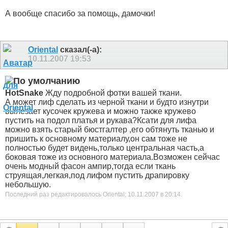
А вообще спасибо за помощь, дамочки!
Oriental
сказал(-а):
10.11.2007
19:53
HotSnake
Жду подробной фотки вашей ткани.
А может лиф сделать из черной ткани и будто изнутри
вылезает кусочек кружева и можно также кружево
пустить на подол платья и рукава?Ксати для лифа
можно взять старый бюстгалтер ,его обтянуть тканью и
пришить к основному материалу,он сам тоже не
полностью будет видень,только центральная часть,а
боковая тоже из основного материала.Возможен сейчас
очень модный фасон ампир,тогда если ткань
струящая,легкая,под лифом пустить драпировку
небольшую.
Последний раз редактировалось Oriental; 10.11.2007 в
20:14
.