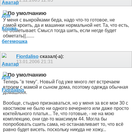
21.12.2005
12:05
У меня с выкройками беда, надо что-то готовое, не
самой кроить, да и машинки нормальной нет. Та, что есть,
не обметывает. Смысл тогда шить, если негде будет
обметать((.......
Fiordaliso
сказал(-а):
13.01.2006
21:31
Теперь "в тему". Новый Год уже много лет встречаем
втроем с мамой и сыном дома, поэтому одежда обычная
домашняя.
Вообще, стыдно признаваться, но у меня за все мои 30 с
хвостиком не было ни одного вечернего или даже просто
коктейльного платья... Те, что готовые, - не на мою
комплекцию, они где-то максимум 44. Могла бы
попробовать сшить сама, но останавливает то, что всё
равно будет висеть. поскольку никуда не хожу...