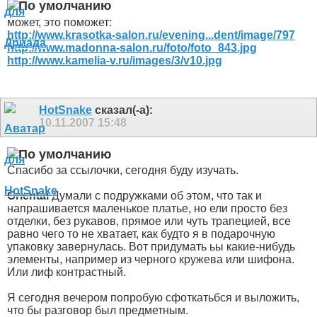
может, это поможет:
http://www.krasotka-salon.ru/evening...dent/image/797
http://www.madonna-salon.ru/foto/foto_843.jpg
http://www.kamelia-v.ru/images/3/v10.jpg
HotSnake
сказал(-а):
10.11.2007
15:48
Спасибо за ссылочки, сегодня буду изучать.
Oriental
Думали с подружками об этом, что так и
напрашивается маленькое платье, но ели просто без
отделки, без рукавов, прямое или чуть трапецией, все
равно чего то не хватает, как будто я в подарочную
упаковку завернулась. Вот придумать ьы какие-нибудь
элементы, например из черного кружева или шифона.
Или лиф контрастный.
Я сегодня вечером попробую сфоткатьбся и выложить,
что бы разговор был предметным.