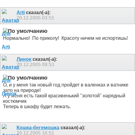
Arti
сказал(-а):
20.12.2005
03:51
Нормально!
По приколу!
Красоту ничем не испортишь!
Линок
сказал(-а):
20.12.2005
09:53
О, и у меня так новый год пройдет в валенках и ватнике
зато на природе!
А у меня есть такой красивенький "золотой" нарядный
костюмчик
Теперь в шкафу будет лежать.
Кошка-бегемошка
сказал(-а):
20.12.2005
16:51