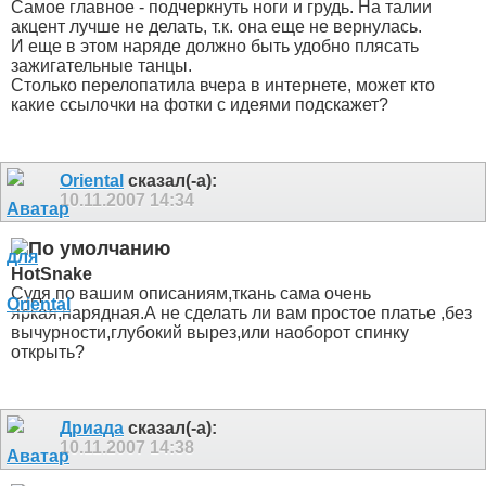
Самое главное - подчеркнуть ноги и грудь. На талии
акцент лучше не делать, т.к. она еще не вернулась.
И еще в этом наряде должно быть удобно плясать
зажигательные танцы.
Столько перелопатила вчера в интернете, может кто
какие ссылочки на фотки с идеями подскажет?
Oriental
сказал(-а):
10.11.2007
14:34
HotSnake
Судя по вашим описаниям,ткань сама очень
яркая,нарядная.А не сделать ли вам простое платье ,без
вычурности,глубокий вырез,или наоборот спинку
открыть?
Дриада
сказал(-а):
10.11.2007
14:38