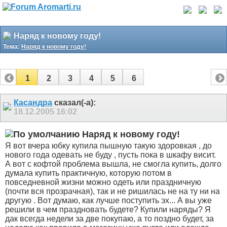
Наряд к новому году!
Тема:
Наряд к новому году!
1
2
3
4
5
6
Касандра
сказал(-а):
18.12.2005
16:02
Наряд к новому году!
Я вот вчера юбку купила пышную такую здоровкая
, до
нового года одевать не буду
, пусть пока в шкафу висит.
А вот с кофтой проблема вышла, не смогла купить, долго
думала купить практичную, которую потом в
повседневной жизни можно одеть или праздничную
(почти вся прозрачная), так и не ришилась не на ту ни на
другую
. Вот думаю, как лучше поступить эх... А вы уже
решили в чем праздновать будете? Купили наряды? Я
дак всегда недели за две покупаю, а то поздно будет, за