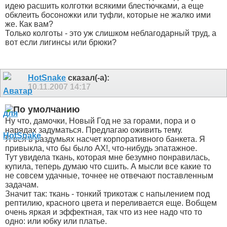
идею расшить колготки всякими блестючками, а еще
обклеить босоножки или туфли, которые не жалко ими
же. Как вам?
Только колготы - это уж слишком неблагодарный труд, а
вот если лигинсы или брюки?
HotSnake
сказал(-а):
10.11.2007
14:17
Ну что, дамочки, Новый Год не за горами, пора и о
нарядах задуматься. Предлагаю оживить тему.
Я вся в раздумьях насчет корпоративного банкета. Я
привыкла, что бы было АХ!, что-нибудь эпатажное.
Тут увидела ткань, которая мне безумно понравилась,
купила, теперь думаю что сшить. А мысли все какие то
не совсем удачные, точнее не отвечают поставленным
задачам.
Значит так: ткань - тонкий трикотаж с напылением под
рептилию, красного цвета и переливается еще. Вобщем
очень яркая и эффектная, так что из нее надо что то
одно: или юбку или платье.