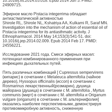
10.1016/j.lfs.2014.05.018. Epub 2014 Jun 5. PMID:
24909715.
Эфирное масло Pistacia integerrima обладает
антиастматической активностью
Shirole RL, Shirole NL, Kshatriya AA, Kulkarni R, Saraf MN.
Investigation into the mechanism of action of essential oil of
Pistacia integerrima for its antiasthmatic activity. J
Ethnopharmacol. 2014 May 14;153(3):541-51. doi:
10.1016/j.jep.2014.02.009. Epub 2014 Feb 17. PMID:
24556221.
Исследование 2021 года. Смеси эфирных масел:
потенциал комбинированного применения при
инфекциях дыхательных путей.
Пять различных комбинаций [ Cupressus sempervirens
(кипарис) в сочетании с Melaleuca alternifolia (чайное
дерево), Hyssopus officinalis (иссоп) в сочетании с
Rosmarinus лекарственный(розмарин), душица
майорана (душица) в сочетании с М. alternifolia , Myrtus
communis (мирт) в сочетании с M. alternifolia и Origanum
vulgare (origanum) в сочетании с M. альтернифолия]
оказались наиболее перспективными, демонстрируя
противомикробную активность, сниженную