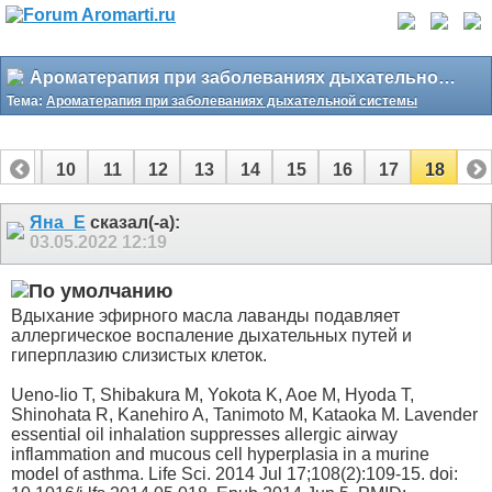
Ароматерапия при заболеваниях дыхательной системы
Тема:
Ароматерапия при заболеваниях дыхательной системы
9
10
11
12
13
14
15
16
17
18
Яна_Е
сказал(-а):
03.05.2022
12:19
Вдыхание эфирного масла лаванды подавляет
аллергическое воспаление дыхательных путей и
гиперплазию слизистых клеток.
Ueno-Iio T, Shibakura M, Yokota K, Aoe M, Hyoda T,
Shinohata R, Kanehiro A, Tanimoto M, Kataoka M. Lavender
essential oil inhalation suppresses allergic airway
inflammation and mucous cell hyperplasia in a murine
model of asthma. Life Sci. 2014 Jul 17;108(2):109-15. doi: