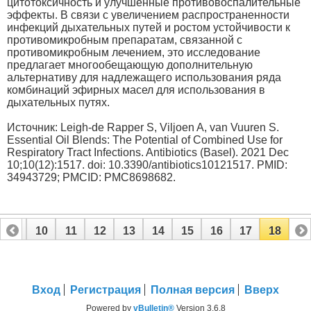
цитотоксичность и улучшенные противовоспалительные
эффекты. В связи с увеличением распространенности
инфекций дыхательных путей и ростом устойчивости к
противомикробным препаратам, связанной с
противомикробным лечением, это исследование
предлагает многообещающую дополнительную
альтернативу для надлежащего использования ряда
комбинаций эфирных масел для использования в
дыхательных путях.
Источник: Leigh-de Rapper S, Viljoen A, van Vuuren S.
Essential Oil Blends: The Potential of Combined Use for
Respiratory Tract Infections. Antibiotics (Basel). 2021 Dec
10;10(12):1517. doi: 10.3390/antibiotics10121517. PMID:
34943729; PMCID: PMC8698682.
9
10
11
12
13
14
15
16
17
18
Вход
Регистрация
Полная версия
Вверх
Powered by
vBulletin®
Version 3.6.8