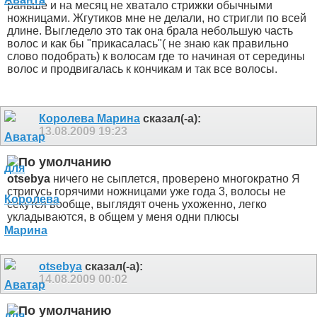
раньше и на месяц не хватало стрижки обычными
ножницами. Жгутиков мне не делали, но стригли по всей
длине. Выгледело это так она брала небольшую часть
волос и как бы "прикасалась"( не знаю как правильно
слово подобрать) к волосам где то начиная от середины
волос и продвигалась к кончикам и так все волосы.
Королева Марина
сказал(-а):
13.08.2009
19:23
otsebya
ничего не сыплется, проверено многократно
Я
стригусь горячими ножницами уже года 3, волосы не
секутся вообще, выглядят очень ухоженно, легко
укладываются, в общем у меня одни плюсы
otsebya
сказал(-а):
14.08.2009
00:02