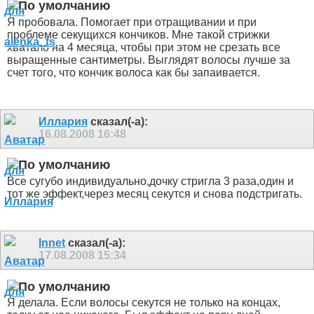
Я пробовала. Помогает при отращивании и при
проблеме секущихся кончиков. Мне такой стрижки
хватало на 4 месяца, чтобы при этом не срезать все
выращенные сантиметры. Выглядят волосы лучше за
счет того, что кончик волоса как бы запаивается.
Иллария
сказал(-а):
16.08.2008
16:48
Все сугубо индивидуально,дочку стригла 3 раза,один и
тот же эффект,через месяц секутся и снова подстригать.
Innet
сказал(-а):
17.08.2008
15:34
Я делала. Если волосы секутся не только на концах,