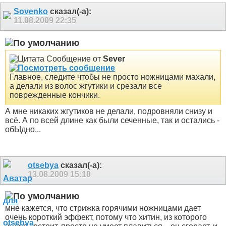
Sovenko
сказал(-а):
11.08.2009
22:35
Сообщение от
Sever
Главное, следите чтобы не просто ножницами махали,
а делали из волос жгутики и срезали все
поврежденные кончики.
А мне никаких жгутиков не делали, подровняли снизу и
всё. А по всей длине как были сеченные, так и остались -
обЫдно...
otsebya
сказал(-а):
13.08.2009
15:10
мне кажется, что стрижка горячими ножницами дает
очень короткий эффект, потому что хитин, из которого