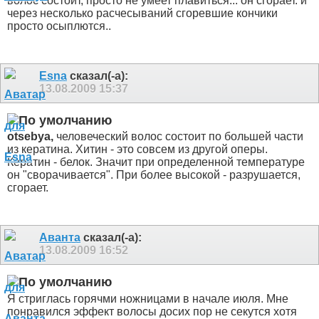
волос состоит, просто не умеет плавиться... он сгорает. и
через несколько расчесываний сгоревшие кончики
просто осыплются..
Esna
сказал(-а):
13.08.2009
15:37
otsebya,
человеческий волос состоит по большей части
из кератина. Хитин - это совсем из другой оперы.
Кератин - белок. Значит при определенной температуре
он "сворачивается". При более высокой - разрушается,
сгорает.
Аванта
сказал(-а):
13.08.2009
16:52
Я стриглась горячми ножницами в начале июля. Мне
понравился эффект волосы досих пор не секутся хотя