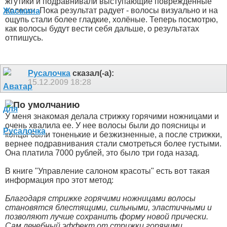
жгутики и подравнивали выступающие повреждённые
волоски. Пока результат радует - волосы визуально и на
ощупь стали более гладкие, холёные. Теперь посмотрю,
как волосы будут вести себя дальше, о результатах
отпишусь.
Русалочка
сказал(-а):
15.12.2009
18:28
У меня знакомая делала стрижку горячими ножницами и
очень хвалила ее. У нее волосы были до поясницы и
концы были тоненькие и безжизненные, а после стрижки,
вернее подравнивания стали смотреться более густыми.
Она платила 7000 рублей, это было три года назад.
В книге "Управление салоном красоты" есть вот такая
информация про этот метод:
Благодаря стрижке горячими ножницами волосы
становятся блестящими, сильными, эластичными и
позволяют лучше сохранить форму новой прически.
Сам лечебный эффект от стрижки горячими