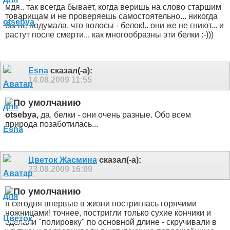
мдя.. так всегда бывает, когда веришь на слово старшим
товарищам и не проверяешь самостоятельно... никогда
бы не подумала, что волосы - белок!.. они же не гниют... и
растут после смерти... как многообразны эти белки :-)))
Esna
сказал(-а):
14.08.2009
11:55
otsebya,
да, белки - они очень разные. Обо всем
природа позаботилась...
Цветок Жасмина
сказал(-а):
23.08.2009
16:09
я сегодня впервые в жизни постриглась горячими
ножницами! точнее, постригли только сухие кончики и
сделали "полировку" по основной длине - скручивали в