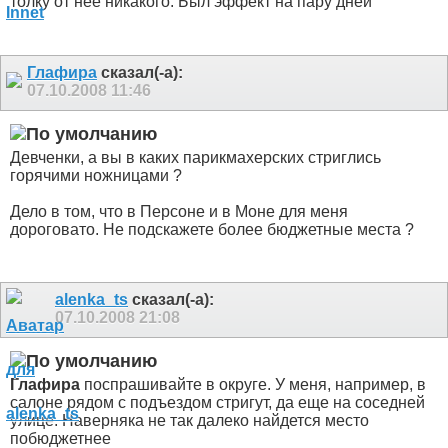
толку от нее никакого. Был эффект на пару дней
Глафира
сказал(-а):
07.10.2008
11:46
Девченки, а вы в каких парикмахерских стриглись
горячими ножницами ?
Дело в том, что в Персоне и в Моне для меня
дороговато. Не подскажете более бюджетные места ?
alenka_ts
сказал(-а):
07.10.2008
21:08
Глафира
поспрашивайте в округе. У меня, например, в
салоне рядом с подъездом стригут, да еще на соседней
улице. Наверняка не так далеко найдется место
побюджетнее