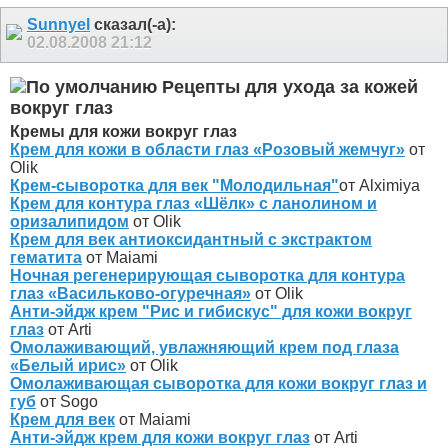
Sunnyel
сказал(-а):
02.08.2008
21:12
Рецепты для ухода за кожей
вокруг глаз
Кремы для кожи вокруг глаз
Крем для кожи в области глаз «Розовый жемчуг»
от
Olik
Крем-сыворотка для век "Молодильная"
от Alximiya
Крем для контура глаз «Шёлк» с ланолином и
оризалипидом
от Olik
Крем для век антиоксидантный с экстрактом
гематита
от Maiami
Ночная регенерирующая сыворотка для контура
глаз «Васильково-огуречная»
от Olik
Анти-эйдж крем "Рис и гибискус" для кожи вокруг
глаз
от Arti
Омолаживающий, увлажняющий крем под глаза
«Белый ирис»
от Olik
Омолаживающая сыворотка для кожи вокруг глаз и
губ
от Sogo
Крем для век
от Maiami
Анти-эйдж крем для кожи вокруг глаз
от Arti