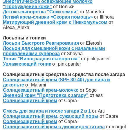
Энергетическое освежающее молочко
"Пробуждение кожи"
от Вольхи
Детокс-сыворотка "Соки земли"
от Marus'ka
Легкий крем-сливки «Скорая помощь»
от Illinora
Матирующий дневной крем с Никкомульсом
от
Alexa_Alexa
Лосьоны и тоники
Лосьон Быстрого Реагирования
от Elerosh
Лосьон для смешанной кожи с начальными
проявлениями купероза
от Shoyna
Тоник "Виноградная сыворотка"
от pink panter
Увлажняющий тоник
от pink panter
Солнцезащитные средства и средства после загара
Солнцезащитный крем (SPF-30-40) для лица и
декольте
от Maiami
Солнцезащитный крем-молочко
от Sogo
Дневной крем "Подготовка к загару"
от ess
Солнцезащитный крем
от Capra
Смесь для загара и после загара 2 в 1
от Arti
Солнцезащитный крем, сужающий поры
от Capra
Солнцезащитный крем
от Capra
Солнцезащитный крем с диоксидом титана
от margul