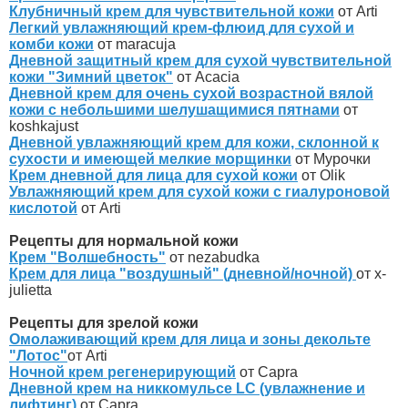
Клубничный крем для чувствительной кожи
от Arti
Легкий увлажняющий крем-флюид для сухой и
комби кожи
от maracuja
Дневной защитный крем для сухой чувствительной
кожи "Зимний цветок"
от Acacia
Дневной крем для очень сухой возрастной вялой
кожи с небольшими шелушащимися пятнами
от
koshkajust
Дневной увлажняющий крем для кожи, склонной к
сухости и имеющей мелкие морщинки
от Мурочки
Крем дневной для лица для сухой кожи
от Olik
Увлажняющий крем для сухой кожи с гиалуроновой
кислотой
от Arti
Рецепты для нормальной кожи
Крем "Волшебность"
от nezabudka
Крем для лица "воздушный" (дневной/ночной)
от x-
julietta
Рецепты для зрелой кожи
Омолаживающий крем для лица и зоны декольте
"Лотос"
от Arti
Ночной крем регенерирующий
от Capra
Дневной крем на никкомульсе LC (увлажнение и
лифтинг)
от Capra