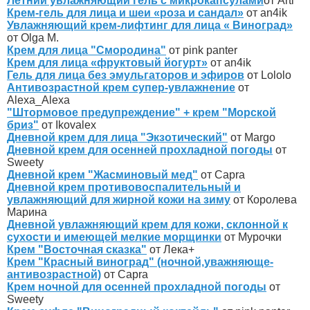
Летний увлажняющий гель с микрокапсулами
от Arti
Крем-гель для лица и шеи «роза и сандал»
от an4ik
Увлажняющий крем-лифтинг для лица « Виноград»
от Olga M.
Крем для лица "Смородина"
от pink panter
Крем для лица «фруктовый йогурт»
от an4ik
Гель для лица без эмульгаторов и эфиров
от Lololo
Антивозрастной крем супер-увлажнение
от
Alexa_Alexa
"Штормовое предупреждение" + крем "Морской
бриз"
от Ikovalex
Дневной крем для лица "Экзотический"
от Margo
Дневной крем для осенней прохладной погоды
от
Sweety
Дневной крем "Жасминовый мед"
от Capra
Дневной крем противовоспалительный и
увлажняющий для жирной кожи на зиму
от Королева
Марина
Дневной увлажняющий крем для кожи, склонной к
сухости и имеющей мелкие морщинки
от Мурочки
Крем "Восточная сказка"
от Лека+
Крем "Красный виноград" (ночной,уважняюще-
антивозрастной)
от Capra
Крем ночной для осенней прохладной погоды
от
Sweety