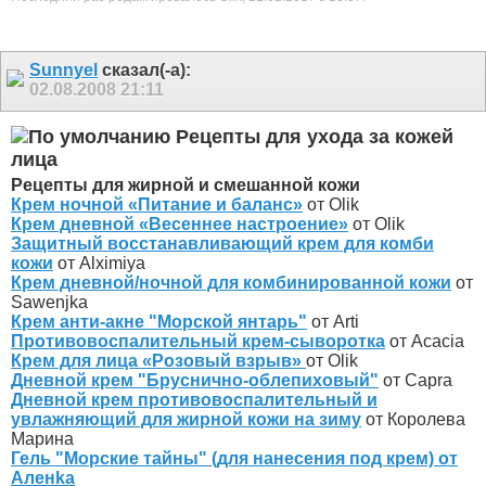
Sunnyel
сказал(-а):
02.08.2008
21:11
Рецепты для ухода за кожей
лица
Рецепты для жирной и смешанной кожи
Крем ночной «Питание и баланс»
от Olik
Крем дневной «Весеннее настроение»
от Olik
Защитный восстанавливающий крем для комби
кожи
от Alximiya
Крем дневной/ночной для комбинированной кожи
от
Sawenjka
Крем анти-акне "Морской янтарь"
от Arti
Противовоспалительный крем-сыворотка
от Acacia
Крем для лица «Розовый взрыв»
от Olik
Дневной крем "Бруснично-облепиховый"
от Capra
Дневной крем противовоспалительный и
увлажняющий для жирной кожи на зиму
от Королева
Марина
Гель "Морские тайны" (для нанесения под крем) от
Аленka