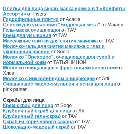
Плитки для лица скраб-маска-крем 3 в 1 «Конфеты
Ассорти»
от Invers
Гидрофильные плитки
от Acacia
Сливки для умывания "Бодрящая мята"
от Maiami
Гель-маска очищающая
от TAV
Крем для умывания
от TAV
Массажные плитки для снятия макияжа
от TAV
Молочко-гель для снятия макияжа с глаз и
укрепления ресниц
от Sonia
Молочко "Ореховое", очищающее для сухой и
нормальной кожи
от ТАТЬЯНИНОЙ
Молочко очищающее с фруктовыми кислотами
от
Хлои
Молочко с никколипидом очищающее
от Arti
Очищающие масло-эмульсия и пенка для лица
от
pink panter
Скрабы для лица
Крем-скраб для лица
от Sogo
Клубничный скраб для лица
от Arti
Клубничный гель-скраб
от TAV
Скраб из коричневого сахара
от TAV
Шоколадно-медовый скраб
от TAV