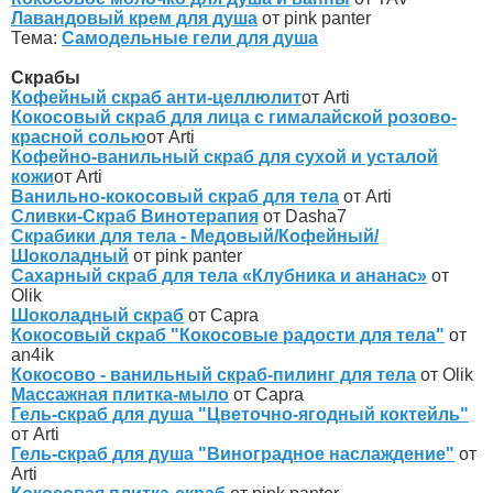
Лавандовый крем для душа
от pink panter
Тема:
Самодельные гели для душа
Скрабы
Кофейный скраб анти-целлюлит
от Arti
Кокосовый скраб для лица с гималайской розово-
красной солью
от Arti
Кофейно-ванильный скраб для сухой и усталой
кожи
от Arti
Ванильно-кокосовый скраб для тела
от Arti
Сливки-Скраб Винотерапия
от Dasha7
Скрабики для тела - Медовый/Кофейный/
Шоколадный
от pink panter
Сахарный скраб для тела «Клубника и ананас»
от
Olik
Шоколадный скраб
от Capra
Кокосовый скраб "Кокосовые радости для тела"
от
an4ik
Кокосово - ванильный скраб-пилинг для тела
от Olik
Массажная плитка-мыло
от Capra
Гель-скраб для душа "Цветочно-ягодный коктейль"
от Arti
Гель-скраб для душа "Виноградное наслаждение"
от
Arti