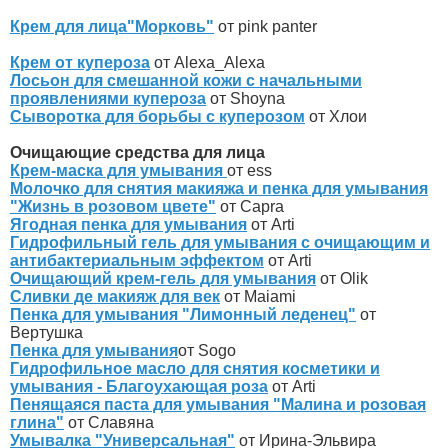
Крем для лица"Морковь"
от pink panter
Крем от купероза
от Alexa_Alexa
Лосьон для смешанной кожи с начальными
проявлениями купероза
от Shoyna
Сыворотка для борьбы с куперозом
от Хлои
Очищающие средства для лица
Крем-маска для умывания
от ess
Молочко для снятия макияжа и пенка для умывания
"Жизнь в розовом цвете"
от Capra
Ягодная пенка для умывания
от Arti
Гидрофильный гель для умывания с очищающим и
антибактериальным эффектом
от Arti
Очищающий крем-гель для умывания
от Olik
Сливки де макияж для век
от Maiami
Пенка для умывания "Лимонный леденец"
от
Вертушка
Пенка для умывания
от Sogo
Гидрофильное масло для снятия косметики и
умывания - Благоухающая роза
от Arti
Пенящаяся паста для умывания "Малина и розовая
глина"
от Славяна
Умывалка "Универсальная"
от Ирина-Эльвира