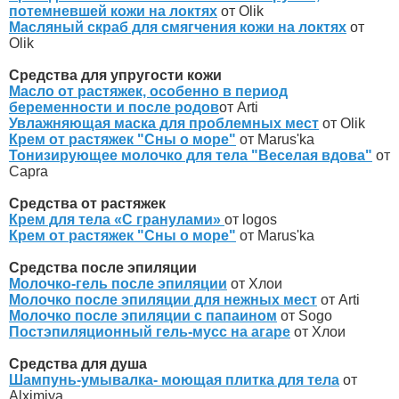
потемневшей кожи на локтях
от Olik
Масляный скраб для смягчения кожи на локтях
от
Olik
Средства для упругости кожи
Масло от растяжек, особенно в период
беременности и после родов
от Arti
Увлажняющая маска для проблемных мест
от Olik
Крем от растяжек "Сны о море"
от Marus'ka
Тонизирующее молочко для тела "Веселая вдова"
от
Capra
Средства от растяжек
Крем для тела «С гранулами»
от logos
Крем от растяжек "Сны о море"
от Marus'ka
Средства после эпиляции
Молочко-гель после эпиляции
от Хлои
Молочко после эпиляции для нежных мест
от Arti
Молочко после эпиляции с папаином
от Sogo
Постэпиляционный гель-мусс на агаре
от Хлои
Средства для душа
Шампунь-умывалка- моющая плитка для тела
от
Alximiya