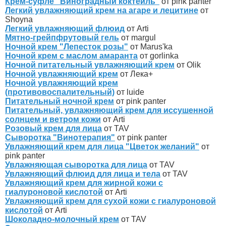
Крем-суфле "Виноградный коктейль"
от pink panter
Легкий увлажняющий крем на агаре и лецитине
от
Shoyna
Легкий увлажняющий флюид
от Arti
Мятно-грейпфрутовый гель
от margul
Ночной крем "Лепесток розы"
от Marus'ka
Ночной крем с маслом амаранта
от gorlinka
Ночной питательный увлажняющий крем
от Olik
Ночной увлажняющий крем
от Лека+
Ночной увлажняющий крем
(противовоспалительный)
от luide
Питательный ночной крем
от pink panter
Питательный, увлажняющий крем для иссушенной
солнцем и ветром кожи
от Arti
Розовый крем для лица
от TAV
Сыворотка "Винотерапия"
от pink panter
Увлажняющий крем для лица "Цветок желаний"
от
pink panter
Увлажняющая сыворотка для лица
от TAV
Увлажняющий флюид для лица и тела
от TAV
Увлажняющий крем для жирной кожи с
гиалуроновой кислотой
от Arti
Увлажняющий крем для сухой кожи с гиалуроновой
кислотой
от Arti
Шоколадно-молочный крем
от TAV