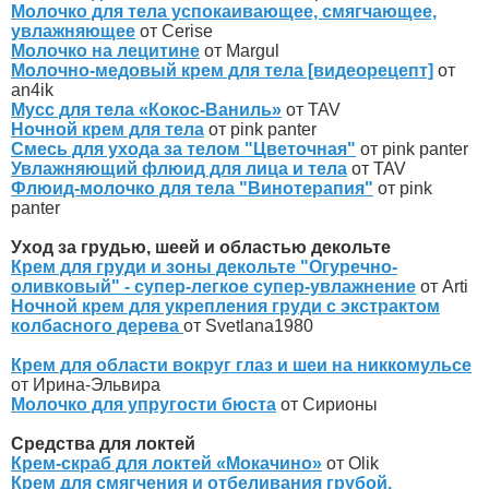
Молочко для тела успокаивающее, смягчающее,
увлажняющее
от Cerise
Молочко на лецитине
от Margul
Молочно-медовый крем для тела [видеорецепт]
от
an4ik
Мусс для тела «Кокос-Ваниль»
от TAV
Ночной крем для тела
от pink panter
Смесь для ухода за телом "Цветочная"
от pink panter
Увлажняющий флюид для лица и тела
от TAV
Флюид-молочко для тела "Винотерапия"
от pink
panter
Уход за грудью, шеей и областью декольте
Крем для груди и зоны декольте "Огуречно-
оливковый" - супер-легкое супер-увлажнение
от Arti
Ночной крем для укрепления груди с экстрактом
колбасного дерева
от Svetlana1980
Крем для области вокруг глаз и шеи на никкомульсе
от Ирина-Эльвира
Молочко для упругости бюста
от Сирионы
Средства для локтей
Крем-скраб для локтей «Мокачино»
от Olik
Крем для смягчения и отбеливания грубой,