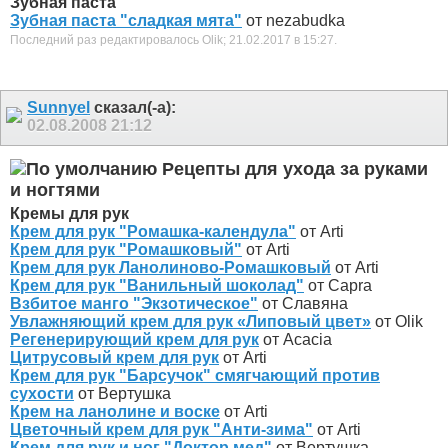
Зубная паста
Зубная паста "сладкая мята"
от nezabudka
Последний раз редактировалось Olik; 21.02.2017 в
15:27
.
Sunnyel
сказал(-а):
02.08.2008
21:12
Рецепты для ухода за руками
и ногтями
Кремы для рук
Крем для рук "Ромашка-календула"
от Arti
Крем для рук "Ромашковый"
от Arti
Крем для рук Ланолиново-Ромашковый
от Arti
Крем для рук "Ванильный шоколад"
от Capra
Взбитое манго "Экзотическое"
от Славяна
Увлажняющий крем для рук «Липовый цвет»
от Olik
Регенерирующий крем для рук
от Acacia
Цитрусовый крем для рук
от Arti
Крем для рук "Барсучок" смягчающий против
сухости
от Вертушка
Крем на ланолине и воске
от Arti
Цветочный крем для рук "Анти-зима"
от Arti
Крем для рук и ног "Доктор мед"
от Вертушка