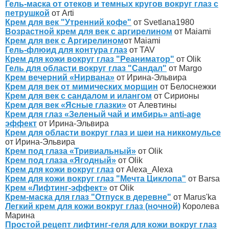
Гель-маска от отеков и темных кругов вокруг глаз с
петрушкой
от Arti
Крем для век "Утренний кофе"
от Svetlana1980
Возрастной крем для век с аргирелином
от Maiami
Крем для век с Аргирелином
от Maiami
Гель-флюид для контура глаз
от TAV
Крем для кожи вокруг глаз "Реаниматор"
от Olik
Гель для области вокруг глаз "Сандал"
от Margo
Крем вечерний «Нирвана»
от Ирина-Эльвира
Крем для век от мимических морщин
от Белоснежки
Крем для век с сандалом и илангом
от Сирионы
Крем для век «Ясные глазки»
от Алевтины
Крем для глаз «Зеленый чай и имбирь» anti-age
эффект
от Ирина-Эльвира
Крем для области вокруг глаз и шеи на никкомульсе
от Ирина-Эльвира
Крем под глаза «Тривиальный»
от Olik
Крем под глаза «Ягодный»
от Olik
Крем для кожи вокруг глаз
от Alexa_Alexa
Крем для кожи вокруг глаз "Мечта Циклопа"
от Barsa
Крем «Лифтинг-эффект»
от Olik
Крем-маска для глаз "Отпуск в деревне"
от Marus'ka
Легкий крем для кожи вокруг глаз (ночной)
Королева
Марина
Простой рецепт лифтинг-геля для кожи вокруг глаз