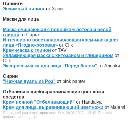
Пилинги
Энзимный пилинг
от Хлои
Маски для лица
Маска очищающая с порошком лотоса и белой
глиной
от Capra
Интенсивно восстанавливающая крем-маска для
лица «Ягодно-розовая»
от Olik
Крем-маска с глиной
от TAV
Увлажняющая маска с хитозаном и глицерином
от
Olik
Экспресс-маска для лица "Перед балом"
от Аленkи
Сирии
"Нежная вуаль из Роз"
от pink panter
Отбеливающие/выравнивающие цвет кожи
средства
Крем ночной "Отбеливающий"
от Handalya
Крем для лица, выравнивающий цвет кожи
от Maiami
Последний раз редактировалось Olik; 28.02.2017 в
15:42
.
Причина:
добавление рецепта