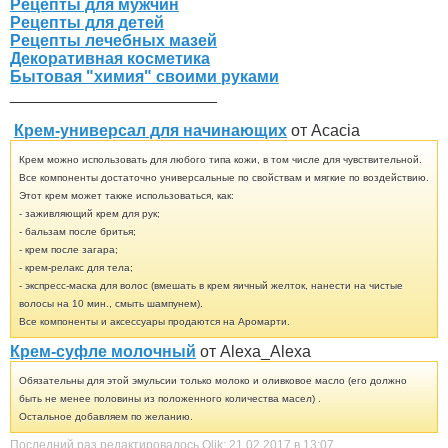
Рецепты для мужчин
Рецепты для детей
Рецепты лечебных мазей
Декоративная косметика
Бытовая "химия" своими руками
_______________________
Крем-универсал для начинающих
от Acacia
Крем можно использовать для любого типа кожи, в том числе для чувствительной.
Все компоненты достаточно универсальные по свойствам и мягкие по воздействию.
Этот крем может также использоваться, как:
- заживляющий крем для рук;
- бальзам после бритья;
- крем после загара;
- крем-релакс для тела;
- экспресс-маска для волос (вмешать в крем яичный желток, нанести на чистые
волосы на 10 мин., смыть шампунем).
Все компоненты и аксессуары продаются на Аромарти.
Крем-суфле молочный
от Alexa_Alexa
Обязательны для этой эмульсии только молоко и оливковое масло (его должно
быть не менее половины из положенного количества масел) .
Остальное добавляем по желанию.
Последний раз редактировалось Olik; 21.02.2017 в
13:07
.