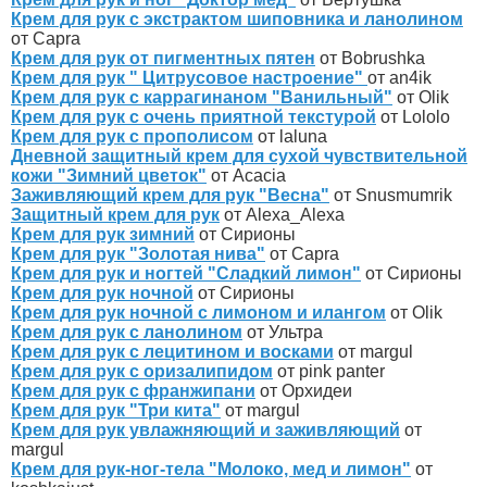
Крем для рук с экстрактом шиповника и ланолином
от Capra
Крем для рук от пигментных пятен
от Bobrushka
Крем для рук " Цитрусовое настроение"
от an4ik
Крем для рук с каррагинаном "Ванильный"
от Olik
Крем для рук с очень приятной текстурой
от Lololo
Крем для рук с прополисом
от laluna
Дневной защитный крем для сухой чувствительной
кожи "Зимний цветок"
от Acacia
Заживляющий крем для рук "Весна"
от Snusmumrik
Защитный крем для рук
от Alexa_Alexa
Крем для рук зимний
от Сирионы
Крем для рук "Золотая нива"
от Capra
Крем для рук и ногтей "Сладкий лимон"
от Сирионы
Крем для рук ночной
от Сирионы
Крем для рук ночной с лимоном и илангом
от Olik
Крем для рук с ланолином
от Ультра
Крем для рук с лецитином и восками
от margul
Крем для рук с оризалипидом
от pink panter
Крем для рук с франжипани
от Орхидеи
Крем для рук "Три кита"
от margul
Крем для рук увлажняющий и заживляющий
от
margul
Крем для рук-ног-тела "Молоко, мед и лимон"
от