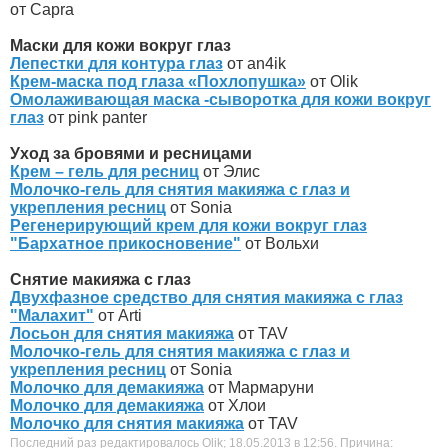
от Capra
Маски для кожи вокруг глаз
Лепестки для контура глаз
от an4ik
Крем-маска под глаза «Похлопушка»
от Olik
Омолаживающая маска -сыворотка для кожи вокруг
глаз
от pink panter
Уход за бровями и ресницами
Крем – гель для ресниц
от Элис
Молочко-гель для снятия макияжа с глаз и
укрепления ресниц
от Sonia
Регенерирующий крем для кожи вокруг глаз
"Бархатное прикосновение"
от Вольхи
Снятие макияжа с глаз
Двухфазное средство для снятия макияжа с глаз
"Малахит"
от Arti
Лосьон для снятия макияжа
от TAV
Молочко-гель для снятия макияжа с глаз и
укрепления ресниц
от Sonia
Молочко для демакияжа
от Мармаруни
Молочко для демакияжа
от Хлои
Молочко для снятия макияжа
от TAV
Последний раз редактировалось Olik; 18.05.2013 в
12:56
.
Причина: