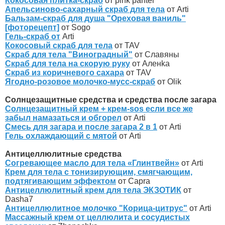
Кокосовая плитка-скраб
от pink panter
Апельсиново-сахарный скраб для тела
от Arti
Бальзам-скраб для душа "Ореховая ваниль"
[фоторецепт]
от Sogo
Гель-скраб от
Arti
Кокосовый скраб для тела
от TAV
Скраб для тела "Виноградный"
от Славяны
Скраб для тела на скорую руку
от Аленka
Скраб из коричневого сахара
от TAV
Ягодно-розовое молочко-мусс-скраб
от Olik
Солнцезащитные средства и средства после загара
Солнцезащитный крем + крем-sos если все же
забыл намазаться и обгорел
от Arti
Смесь для загара и после загара 2 в 1
от Arti
Гель охлаждающий с мятой
от Arti
Антицеллюлитные средства
Согревающее масло для тела «Глинтвейн»
от Arti
Крем для тела с тонизирующим, смягчающим,
подтягивающим эффектом
от Capra
Антицеллюлитный крем для тела ЭКЗОТИК
от
Dasha7
Антицеллюлитное молочко "Корица-цитрус"
от Arti
Массажный крем от целлюлита и сосудистых