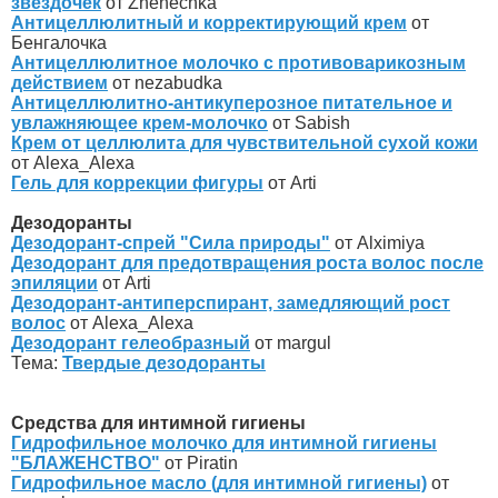
звездочек
от Zhenechka
Антицеллюлитный и корректирующий крем
от
Бенгалочка
Антицеллюлитное молочко с противоварикозным
действием
от nezabudka
Антицеллюлитно-антикуперозное питательное и
увлажняющее крем-молочко
от Sabish
Крем от целлюлита для чувствительной сухой кожи
от Alexa_Alexa
Гель для коррекции фигуры
от Arti
Дезодоранты
Дезодорант-спрей "Сила природы"
от Alximiya
Дезодорант для предотвращения роста волос после
эпиляции
от Arti
Дезодорант-антиперспирант, замедляющий рост
волос
от Alexa_Alexa
Дезодорант гелеобразный
от margul
Тема:
Твердые дезодоранты
Средства для интимной гигиены
Гидрофильное молочко для интимной гигиены
"БЛАЖЕНСТВО"
от Piratin
Гидрофильное масло (для интимной гигиены)
от