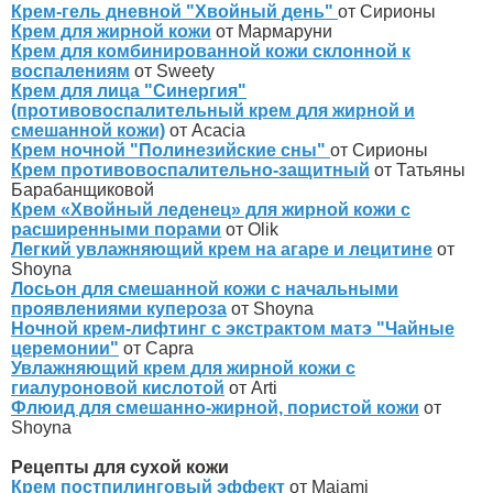
Крем-гель дневной "Хвойный день"
от Сирионы
Крем для жирной кожи
от Мармаруни
Крем для комбинированной кожи склонной к
воспалениям
от Sweety
Крем для лица "Синергия"
(противовоспалительный крем для жирной и
смешанной кожи)
от Acacia
Крем ночной "Полинезийские сны"
от Сирионы
Крем противовоспалительно-защитный
от Татьяны
Барабанщиковой
Крем «Хвойный леденец» для жирной кожи с
расширенными порами
от Olik
Легкий увлажняющий крем на агаре и лецитине
от
Shoyna
Лосьон для смешанной кожи с начальными
проявлениями купероза
от Shoyna
Ночной крем-лифтинг с экстрактом матэ "Чайные
церемонии"
от Capra
Увлажняющий крем для жирной кожи с
гиалуроновой кислотой
от Arti
Флюид для смешанно-жирной, пористой кожи
от
Shoyna
Рецепты для сухой кожи
Крем постпилинговый эффект
от Maiami