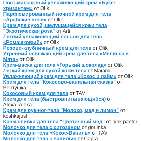
Пост-массажный увлажняющий крем «Букет
хризантем»
от Olik
Парфюмированный ночной крем для тела
«Арабские ночи»
от Olik
Крем для сухой, шелушащейся кожи тела
"Экзотическая роза"
от Arti
Летний увлажняющий лосьон для тела
«Ромашковый»
от Olik
Розово-клубничный крем для тела
от Olik
Утренний освежающий крем для тела «Мелисса и
Мята»
от Olik
Крем-маска для тела «Горький шоколад»
от Olik
Лёгкий крем для сухой кожи тела
от Maiami
Увлажняющий крем для тела «Кокос и лайм»
от Olik
Крем для тела "Кокосово-ванильная сказка"
от
Вертушка
Кокосовый крем для тела
от TAV
Крем для тела (быстровпитывающийся)
от
Alexa_Alexa
Крем для рук-ног-тела "Молоко, мед и лимон"
от
koshkajust
Крем-сливки для тела "Цветочный мёд"
от pink panter
Молочко для тела с хитозаном
от gorlinka
Молочко для тела «Кокос-Ваниль»
от TAV
Молочко для тела с ванилью
от Capra