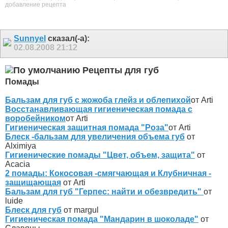
добавление рецепта
Sunnyel
сказал(-а):
02.08.2008
21:12
Рецепты для губ
Помады
Бальзам для губ с жожоба глейз и облепихой
от Arti
Восстанавливающая гигиеническая помада с
воробейником
от Arti
Гигиеническая защитная помада "Роза"
от Arti
Блеск -бальзам для увеличения объема губ
от
Alximiya
Гигиенические помады "Цвет, объем, защита"
от
Acacia
2 помады: Кокосовая -смягчающая и Клубничная -
защищающая
от Arti
Бальзам для губ "Герпес: найти и обезвредить"
от
luide
Блеск для губ
от margul
Гигиеническая помада "Мандарин в шоколаде"
от