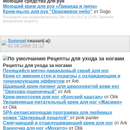
Моющие средства для рук
Моющий крем для рук «Лаванда и липа»
Крем-мыло для рук "Оранжевое небо"
от Sogo
Последний раз редактировалось Olik; 21.02.2017 в
13:45
.
Причина:
добавление рецепта
Sunnyel
сказал(-а):
02.08.2008
21:12
Рецепты для ухода за ногами
Рецепты для ухода за ногами
Пенящийся мятно-лавандовый скраб для ног
Крем от жжения стоп и подагры с охлаждающим и
тонизирующим эффектом
от Arti
Щадящий крем-пилинг для шероховатой кожи ног
"Орехово-пшеничный"
от Arti
Крем-венотоник для ног «Конский каштан»
от Olik
Увлажняюще-питательный крем для ног «Жасмин»
от Olik
SPA-релаксирующая программа для любимых
ножек "Шелковый поцелуй"
от pink panter
Смягчающий и отшелушивающий крем для ног
от Arti
Ванночка для ног «Мохито»
от Olik