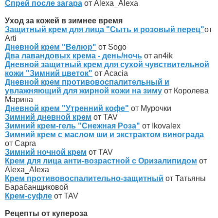
Спрей после загара
от Alexa_Alexa
Уход за кожей в зимнее время
Защитный крем для лица "Сыть и розовый перец"
от
Arti
Дневной крем "Велюр"
от Sogo
Два лавандовых крема - день/ночь
от an4ik
Дневной защитный крем для сухой чувствительной
кожи "Зимний цветок"
от Acacia
Дневной крем противовоспалительный и
увлажняющий для жирной кожи на зиму
от Королева
Марина
Дневной крем "Утренний кофе"
от Мурочки
Зимний дневной крем
от TAV
Зимний крем-гель "Снежная Роза"
от Ikovalex
Зимний крем с маслом ши и экстрактом винограда
от Capra
Зимний ночной крем
от TAV
Крем для лица анти-возрастной с Оризалипидом
от
Alexa_Alexa
Крем противовоспалительно-защитный
от Татьяны
Барабанщиковой
Крем-суфле
от TAV
Рецепты от купероза