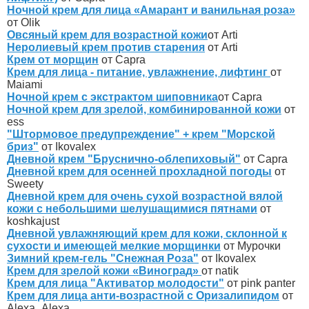
Ночной крем для лица «Амарант и ванильная роза»
от Olik
Овсяный крем для возрастной кожи
от Arti
Неролиевый крем против старения
от Arti
Крем от морщин
от Capra
Крем для лица - питание, увлажнение, лифтинг
от
Maiami
Ночной крем с экстрактом шиповника
от Capra
Ночной крем для зрелой, комбинированной кожи
от
ess
"Штормовое предупреждение" + крем "Морской
бриз"
от Ikovalex
Дневной крем "Бруснично-облепиховый"
от Capra
Дневной крем для осенней прохладной погоды
от
Sweety
Дневной крем для очень сухой возрастной вялой
кожи с небольшими шелушащимися пятнами
от
koshkajust
Дневной увлажняющий крем для кожи, склонной к
сухости и имеющей мелкие морщинки
от Мурочки
Зимний крем-гель "Снежная Роза"
от Ikovalex
Крем для зрелой кожи «Виноград»
от natik
Крем для лица "Активатор молодости"
от pink panter
Крем для лица анти-возрастной с Оризалипидом
от
Alexa_Alexa