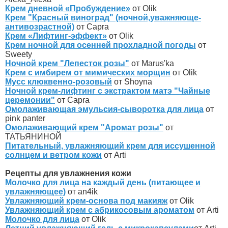
Крем дневной «Пробуждение»
от Olik
Крем "Красный виноград" (ночной,уважняюще-
антивозрастной)
от Capra
Крем «Лифтинг-эффект»
от Olik
Крем ночной для осенней прохладной погоды
от
Sweety
Ночной крем "Лепесток розы"
от Marus'ka
Крем с имбирем от мимических морщин
от Olik
Мусс клюквенно-розовый
от Shoyna
Ночной крем-лифтинг с экстрактом матэ "Чайные
церемонии"
от Capra
Омолаживающая эмульсия-сыворотка для лица
от
pink panter
Омолаживающий крем "Аромат розы"
от
ТАТЬЯНИНОЙ
Питательный, увлажняющий крем для иссушенной
солнцем и ветром кожи
от Arti
Рецепты для увлажнения кожи
Молочко для лица на каждый день (питающее и
увлажняющее)
от an4ik
Увлажняющий крем-основа под макияж
от Olik
Увлажняющий крем с абрикосовым ароматом
от Arti
Молочко для лица
от Olik