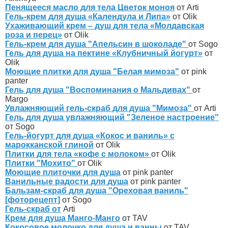
Пенящееся масло для тела Цветок моноя
от Arti
Гель-крем для душа «Календула и Липа»
от Olik
Ухаживающий крем – душ для тела «Молдавская
роза и перец»
от Olik
Гель-крем для душа "Апельсин в шоколаде"
от Sogo
Гель для душа на пектине «Клубничный йогурт»
от
Olik
Моющие плитки для душа "Белая мимоза"
от pink
panter
Гель для душа "Воспоминания о Мальдивах"
от
Margo
Увлажняющий гель-скраб для душа "Мимоза"
от Arti
Гель для душа увлажняющий "Зеленое настроение"
от Sogo
Гель-йогурт для душа «Кокос и ваниль» с
марокканской глиной
от Olik
Плитки для тела «кофе с молоком»
от Olik
Плитки "Мохито"
от Olik
Моющие плиточки для душа
от pink panter
Ванильные радости для душа
от pink panter
Бальзам-скраб для душа "Ореховая ваниль"
[фоторецепт]
от Sogo
Гель-скраб от
Arti
Крем для душа Манго-Манго
от TAV
Кокосовое молочко для душа и ванны
от TAV