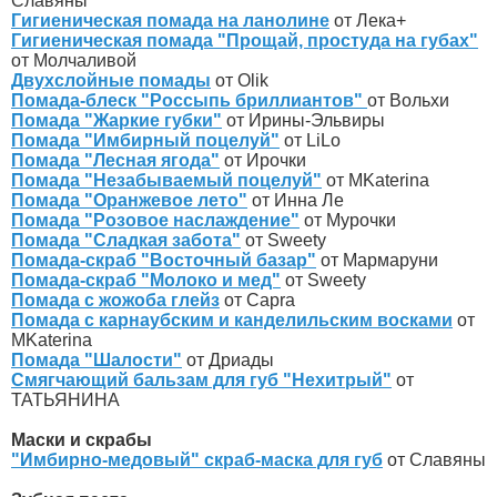
Славяны
Гигиеническая помада на ланолине
от Лека+
Гигиеническая помада "Прощай, простуда на губах"
от Молчаливой
Двухслойные помады
от Olik
Помада-блеск "Россыпь бриллиантов"
от Вольхи
Помада "Жаркие губки"
от Ирины-Эльвиры
Помада "Имбирный поцелуй"
от LiLo
Помада "Лесная ягода"
от Ирочки
Помада "Незабываемый поцелуй"
от MKaterina
Помада "Оранжевое лето"
от Инна Ле
Помада "Розовое наслаждение"
от Мурочки
Помада "Сладкая забота"
от Sweety
Помада-скраб "Восточный базар"
от Мармаруни
Помада-скраб "Молоко и мед"
от Sweety
Помада с жожоба глейз
от Capra
Помада с карнаубским и канделильским восками
от
MKaterina
Помада "Шалости"
от Дриады
Смягчающий бальзам для губ "Нехитрый"
от
ТАТЬЯНИНА
Маски и скрабы
"Имбирно-медовый" скраб-маска для губ
от Славяны