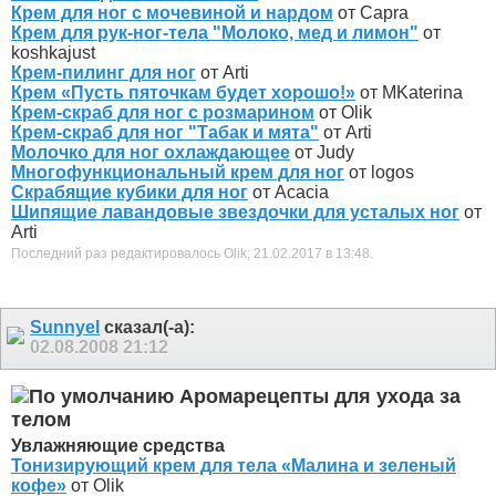
Крем для ног с мочевиной и нардом
от Capra
Крем для рук-ног-тела "Молоко, мед и лимон"
от
koshkajust
Крем-пилинг для ног
от Arti
Крем «Пусть пяточкам будет хорошо!»
от MKaterina
Крем-скраб для ног с розмарином
от Olik
Крем-скраб для ног "Табак и мята"
от Arti
Молочко для ног охлаждающее
от Judy
Многофункциональный крем для ног
от logos
Скрабящие кубики для ног
от Acacia
Шипящие лавандовые звездочки для усталых ног
от
Arti
Последний раз редактировалось Olik; 21.02.2017 в
13:48
.
Sunnyel
сказал(-а):
02.08.2008
21:12
Аромарецепты для ухода за
телом
Увлажняющие средства
Тонизирующий крем для тела «Малина и зеленый
кофе»
от Olik