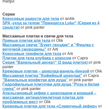
margul
Серии
Кокосовые радости для тела
от an4ik
SPA -уход за телом "Принцесса Lulur" (Серия из 4
средств)
от pink panter
Массажные плитки и свечи для тела
Пряные плитки для тела
от Olik
Массажные свечи "Букет гвоздик" и "Фиалка с
веточкой смородины"
от Arti
Кокосовые трюфели для тела
от Arti
Плитки для тела клубика с кокосом
от Capra
Серия "Ванильный десерт" (2 вида плиток)
от pink
panter
Кремовые плитки – шоколад-ваниль-бензой
от Olik
Массажная плитка "Кофейный шоколад"
от Capra
"Ванильные конфетки для душа"
от pink panter
Гидрофильные плиточки для душа "Роза и белая
глина"
от pink panter
Апельсиновый зефир с шоколадом и корицей –
массажная, антицеллюлитная плитка для
проблемных мест
от Olik
Кремовые плитки для тела «Сливочный зефир»
от