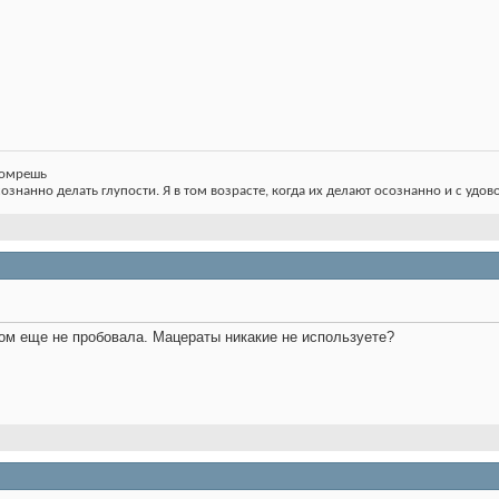
 помрешь
сознанно делать глупости. Я в том возрасте, когда их делают осознанно и с удов
ом еще не пробовала. Мацераты никакие не используете?