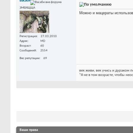
Васаби
ЗМЕИЩЩА
Можно и мацераты использов
Регистрация
27.03.2010
Адрес
МО
Возраст
60
Сообщений
2554
Вес репутации
69
век живи, век учись и дураком
"Я не в том возрасте, чтобы нео
Ваши права