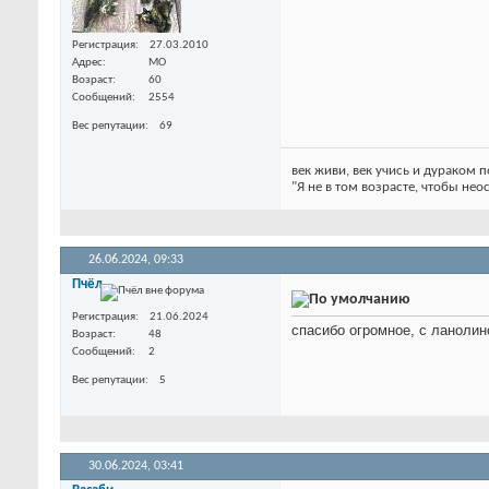
Регистрация
27.03.2010
Адрес
МО
Возраст
60
Сообщений
2554
Вес репутации
69
век живи, век учись и дураком
"Я не в том возрасте, чтобы нео
26.06.2024,
09:33
Пчёл
Регистрация
21.06.2024
спасибо огромное, с ланолин
Возраст
48
Сообщений
2
Вес репутации
5
30.06.2024,
03:41