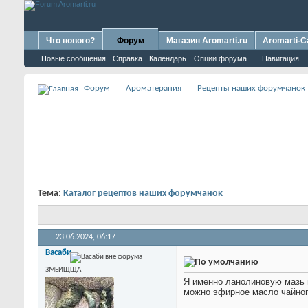
Что нового?
Форум
Магазин Aromarti.ru
Aromarti-C
Новые сообщения
Справка
Календарь
Опции форума
Навигация
Форум
Ароматерапия
Рецепты наших форумчанок
Тема:
Каталог рецептов наших форумчанок
23.06.2024,
06:17
Васаби
ЗМЕИЩЩА
Я именно ланолиновую мазь и
можно эфирное масло чайног