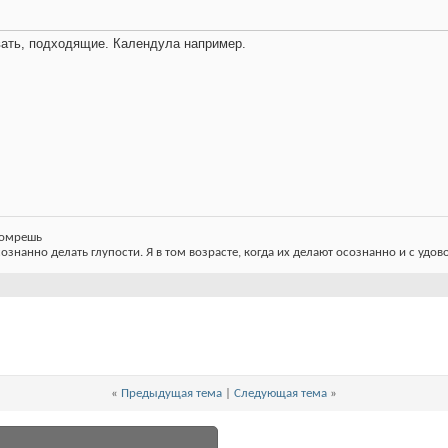
ать, подходящие. Календула например.
 помрешь
сознанно делать глупости. Я в том возрасте, когда их делают осознанно и с удов
«
Предыдущая тема
|
Следующая тема
»