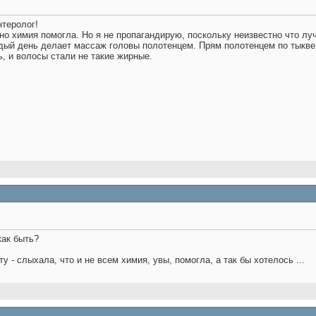
нтеролог!
но химия помогла. Но я не пропагандирую, поскольку неизвестно что лу
ый день делает массаж головы полотенцем. Прям полотенцем по тыкве ш
ь, и волосы стали не такие жирные.
как быть?
ту - слыхала, что и не всем химия, увы, помогла, а так бы хотелось ...