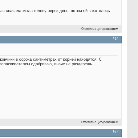
ая сначала мыла голову через день, потом ей захотелось
Ответить с цитированием
#14
 кончики в сорока сантиметрах от корней находятся. С
ополаскивателем сдабриваю, иначе не раздерешь.
Ответить с цитированием
#15