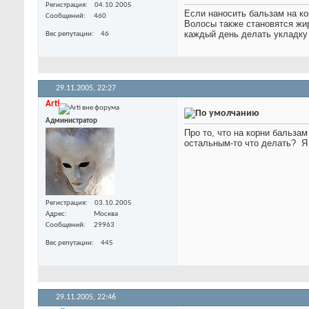
Регистрация
04.10.2005
Если наносить бальзам на к
Сообщений
460
Волосы также становятся жир
каждый день делать укладку 
Вес репутации
46
29.11.2005,
22:27
Arti
Администратор
Про то, что на корни бальзам
остальным-то что делать?
Я 
Регистрация
03.10.2005
Адрес
Москва
Сообщений
29963
Вес репутации
445
29.11.2005,
22:46