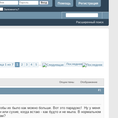
Помощь
Регистрация
Запомнить?
Расширенный поиск
Последняя
ца 1 из 7
1
2
3
4
5
...
Опции темы
Отображение
#1
чтобы их было как можно больше. Вот это парадокс!
Ну у меня
 или сухие, когда встаю - как будто и не мыла. В нормальном
сам?