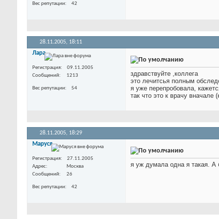
Вес репутации
42
28.11.2005,
18:11
Лара
Регистрация
09.11.2005
здравствуйте ,коллега
Сообщений
1213
это лечитсья полным обслед
я уже перепробовала, кажется
Вес репутации
54
так что это к врачу вначале (
28.11.2005,
18:29
Маруся
Регистрация
27.11.2005
я уж думала одна я такая. А
Адрес
Москва
Сообщений
26
Вес репутации
42