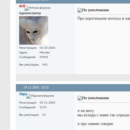
Arti
Администратор
Про коротенькие волосы в ка
Регистрация
03.10.2005
Адрес
Москва
Сообщений
29963
Вес репутации
445
29.11.2005,
13:32
Лара
Регистрация
09.11.2005
Сообщений
1213
я не могу
мы всегда с вами так хорошо
Вес репутации
54
я про химию говорю