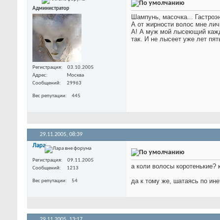
Администратор
Шампунь, масочка... Гастроэ
А от жирности волос мне лич
А! А муж мой лысеющий кажд
так. И не лысеет уже лет пят
Регистрация
03.10.2005
Адрес
Москва
Сообщений
29963
Вес репутации
445
29.11.2005,
08:39
Лара
Регистрация
09.11.2005
а коли волосы коротенькие? 
Сообщений
1213
да к тому же, шатаясь по ине
Вес репутации
54
29.11.2005,
13:17