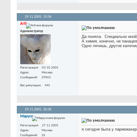
29.11.2005,
13:56
Arti
Администратор
Да поняла.
Специально иной 
А химия, конечно, не панацея
Одно лечишь, другое калеч
Регистрация
03.10.2005
Адрес
Москва
Сообщений
29963
Вес репутации
445
29.11.2005,
20:36
Маруся
Регистрация
27.11.2005
я сегодня была у парикмахера
Адрес
Москва
Сообщений
26