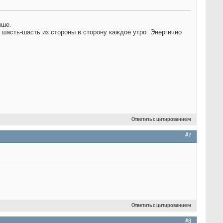
чше.
асть-шасть из стороны в сторону каждое утро. Энергично
Ответить с цитированием
#7
Ответить с цитированием
#8