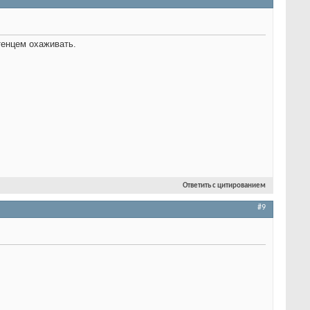
тенцем охаживать.
Ответить с цитированием
#9