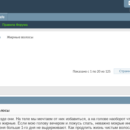
afe
Правила Форума
и
Жирные волосы
Страни
Показано с 1 по 20 из 125
олосы
езде они. На теле мы мечтаем от них избавиться, а на голове наоборот 
о жирные. Если мою голову вечером и ложусь спать, неважно мокрые ини
еня больше 1-го дня не выдерживают. Как продлить жизнь чистым воло