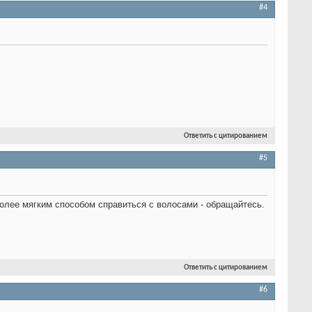
#4
Ответить с цитированием
#5
более мягким способом справиться с волосами - обращайтесь.
Ответить с цитированием
#6