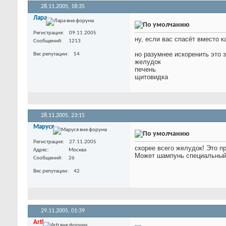
28.11.2005,
18:35
Лара
Регистрация
09.11.2005
ну, если вас спасёт вместо к
Сообщений
1213
но разумнее искоренить это 
Вес репутации
54
желудок
печень
щитовидка
28.11.2005,
23:15
Маруся
Регистрация
27.11.2005
скорее всего желудок! Это п
Адрес
Москва
Может шампунь специальный
Сообщений
26
Вес репутации
42
29.11.2005,
01:39
Arti