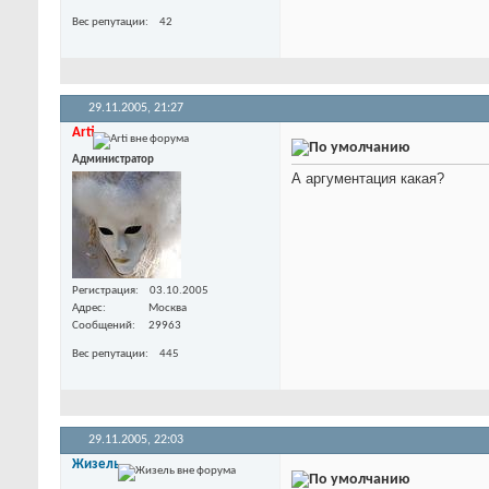
Вес репутации
42
29.11.2005,
21:27
Arti
Администратор
А аргументация какая?
Регистрация
03.10.2005
Адрес
Москва
Сообщений
29963
Вес репутации
445
29.11.2005,
22:03
Жизель