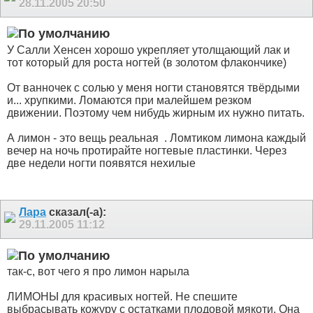
28.11.2005
20:50
У Салли Хенсен хорошо укрепляет утолщающий лак и
тот который для роста ногтей (в золотом флакончике)
От ванночек с солью у меня ногти становятся твёрдыми
и... хрупкими. Ломаются при малейшем резком
движении. Поэтому чем нибудь жирным их нужно питать.
А лимон - это вещь реальная
. Ломтиком лимона каждый
вечер на ночь протирайте ногтевые пластинки. Через
две недели ногти появятся нехилые
Лара
сказал(-а):
29.11.2005
11:12
так-с, вот чего я про лимон нарыла
ЛИМОНЫ для красивых ногтей. Не спешите
выбрасывать кожуру с остатками плодовой мякоти. Она