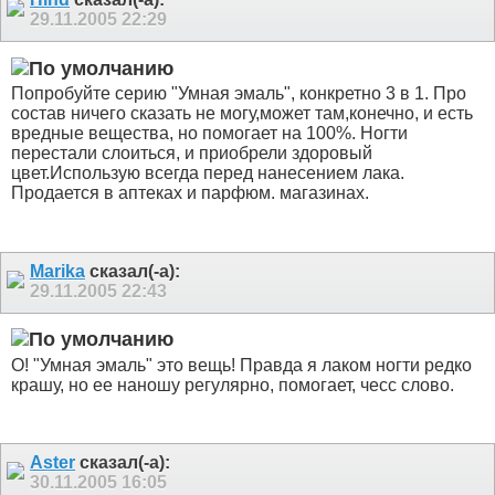
29.11.2005
22:29
Попробуйте серию "Умная эмаль", конкретно 3 в 1. Про
состав ничего сказать не могу,может там,конечно, и есть
вредные вещества, но помогает на 100%. Ногти
перестали слоиться, и приобрели здоровый
цвет.Использую всегда перед нанесением лака.
Продается в аптеках и парфюм. магазинах.
Marika
сказал(-а):
29.11.2005
22:43
О! "Умная эмаль" это вещь! Правда я лаком ногти редко
крашу, но ее наношу регулярно, помогает, чесс слово.
Aster
сказал(-а):
30.11.2005
16:05