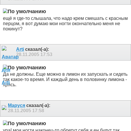
ещё я где-то слышала, что надо крем смешать с красным
перцом, я вот думаю мои ногти окончательно меня не
покинут?
Arti
сказал(-а):
28.11.2005
17:53
Да не должны. Еще можно в лимон их запускать и сидеть
так какое-то время. И каждый день в половинку лимона -
хрясь.
Маруся
сказал(-а):
28.11.2005
17:58
ура! мои ногти наконец-то обретут себя и ен будут так