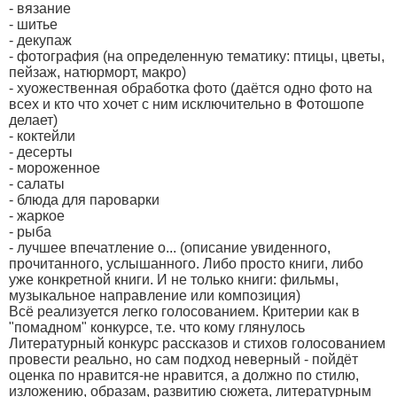
- вязание
- шитье
- декупаж
- фотография (на определенную тематику: птицы, цветы,
пейзаж, натюрморт, макро)
- хуожественная обработка фото (даётся одно фото на
всех и кто что хочет с ним исключительно в Фотошопе
делает)
- коктейли
- десерты
- мороженное
- салаты
- блюда для пароварки
- жаркое
- рыба
- лучшее впечатление о... (описание увиденного,
прочитанного, услышанного. Либо просто книги, либо
уже конкретной книги. И не только книги: фильмы,
музыкальное направление или композиция)
Всё реализуется легко голосованием. Критерии как в
"помадном" конкурсе, т.е. что кому глянулось
Литературный конкурс рассказов и стихов голосованием
провести реально, но сам подход неверный - пойдёт
оценка по нравится-не нравится, а должно по стилю,
изложению, образам, развитию сюжета, литературным