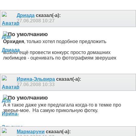
Дриада
сказал(-а):
27.06.2008
10:27
Орхидея
, только хотел подобное предложить
можно ещё провести конкурс просто домашних
любимцев - оценивать по фотографиям зверушек
Ирина-Эльвира
сказал(-а):
27.06.2008
10:33
А я такое даже уже предлагала когда-то в темке про
зверье-мое.
На самую прикольную фотку.
Мармаруни
сказал(-а):