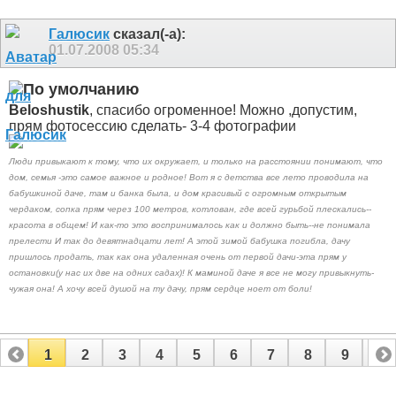
Галюсик
сказал(-а):
01.07.2008
05:34
Beloshustik
, спасибо огроменное
! Можно ,допустим,
прям фотосессию сделать- 3-4 фотографии
Люди привыкают к тому, что их окружает, и только на расстоянии понимают, что
дом, семья -это самое важное и родное! Вот я с детства все лето проводила на
бабушкиной даче, там и банка была, и дом красивый с огромным открытым
чердаком, сопка прям через 100 метров, котлован, где всей гурьбой плескались--
красота в общем! И как-то это воспринималось как и должно быть--не понимала
прелести И так до девятнадцати лет! А этой зимой бабушка погибла, дачу
пришлось продать, так как она удаленная очень от первой дачи-эта прям у
остановки(у нас их две на одних садах)! К маминой даче я все не могу привыкнуть-
чужая она! А хочу всей душой на ту дачу, прям сердце ноет от боли!
1
2
3
4
5
6
7
8
9
10
11
12