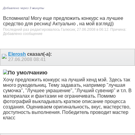
Добавлено через 3 минуты
Вспомнила! Могу еще предложить конкурс на лучшее
средство для ресниц! Актуально , на мой взгляд))
Последний раз редактировалось Галюсик; 27.06.2008 в
06:12
.
Причина:
Добавлено сообщение
Elerosh
сказал(-а):
27.06.2008
08:41
Хочу предложить конкурc на лучший хенд мэй. Здесь так
много рукодельниц. Тему задавать, например "лучшая
сумочка", "Лучшее украшение", "Лучший сувенир" и т.п. В
материалах и фантазии не ограничивать. Помимо
фотографий выкладывать краткое описание процесса
создания. Оцениваем оригинальность, вкус, мастерство,
доступность выполнения. Победитель проводит мастер
класс