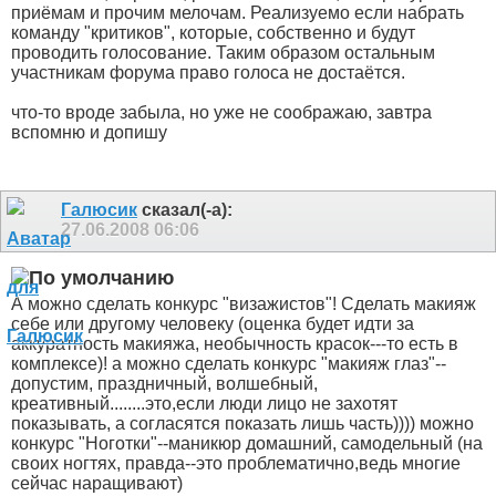
приёмам и прочим мелочам. Реализуемо если набрать
команду "критиков", которые, собственно и будут
проводить голосование. Таким образом остальным
участникам форума право голоса не достаётся.
что-то вроде забыла, но уже не соображаю, завтра
вспомню и допишу
Галюсик
сказал(-а):
27.06.2008
06:06
А можно сделать конкурс "визажистов"! Сделать макияж
себе или другому человеку (оценка будет идти за
аккуратность макияжа, необычность красок---то есть в
комплексе)! а можно сделать конкурс "макияж глаз"--
допустим, праздничный, волшебный,
креативный........это,если люди лицо не захотят
показывать, а согласятся показать лишь часть)))) можно
конкурс "Ноготки"--маникюр домашний, самодельный (на
своих ногтях, правда--это проблематично,ведь многие
сейчас наращивают)