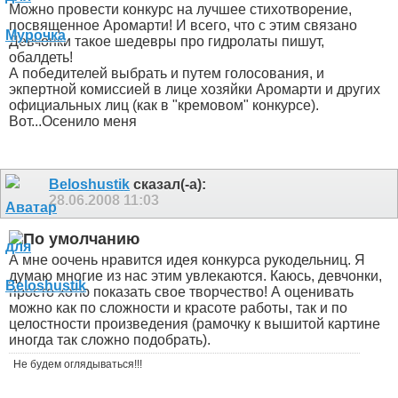
Можно провести конкурс на лучшее стихотворение,
посвященное Аромарти! И всего, что с этим связано
Девчонки такое шедевры про гидролаты пишут,
обалдеть!
А победителей выбрать и путем голосования, и
экпертной комиссией в лице хозяйки Аромарти и других
официальных лиц (как в "кремовом" конкурсе).
Вот...Осенило меня
Beloshustik
сказал(-а):
28.06.2008
11:03
А мне оочень нравится идея конкурса рукодельниц. Я
думаю многие из нас этим увлекаются. Каюсь, девчонки,
просто хотю показать свое творчество!
А оценивать
можно как по сложности и красоте работы, так и по
целостности произведения (рамочку к вышитой картине
иногда так сложно подобрать).
Не будем оглядываться!!!