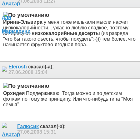
27.06.2008
11:27
Ирина-Эльвира
у меня тоже мелькали мысли насчет
низкокалорийности... ужасно люблю сладкое, поэтому
интересуют
низкокалорийные десерты
(из разряда
"что бы такого съесть, чтобы похудеть":-))) тем более, что
начинается фруктово-ягодная пора...
Elerosh
сказал(-а):
27.06.2008
15:04
Орхидея
Поддерживаю
Тогда можно и по детским
фоткам по тому же принципу. Или что-нибудь типа "Моя
семья"
Галюсик
сказал(-а):
27.06.2008
15:31