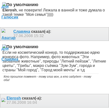
Elerosh
, не поверите! Лежала в ванной и тоже думала о
такой темке "Моя семья")))))
Славяна
сказал(-а):
27.06.2008
15:32
Если не косметический конкур, то поддерживаю идею
конкурса фото. Например, фото животных "Эти
забавные животные", природы "Летний пейзаж", "Летние
цветы", "Грибы", макро съёмка "Зум-Зум", города и
страны "Мой город", "Город моей мечты" и т.д
Кто прошлое помянет - тому глаз вон, а кто забудет - тому
оба!
Elerosh
сказал(-а):
27.06.2008
16:04