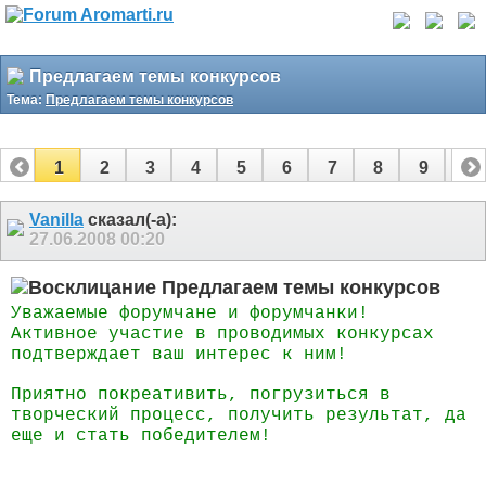
Предлагаем темы конкурсов
Тема:
Предлагаем темы конкурсов
1
2
3
4
5
6
7
8
9
10
11
12
Vanilla
сказал(-а):
27.06.2008
00:20
Предлагаем темы конкурсов
Уважаемые форумчане и форумчанки!
Активное участие в проводимых конкурсах
подтверждает ваш интерес к ним!
Приятно покреативить, погрузиться в
творческий процесс, получить результат, да
еще и стать победителем!