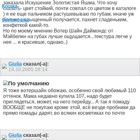
заказала Искушение Золотистая Яшма. Что хочу
сказать- цвет стойкий, почти совпал со цветом в каталоге
) я ее еще пальчиком растушевываю по губам, иначе уж
больно насыщенный получается, пахнет сладеньким,
конфеткой какой-то.
Но по моему мнению Вотер Шайн Даймондс от
Мэйбелин на губах лучше ощущается...текстура легче у
нее ... и красивше, однако..)
Giulia
сказал(-а):
19.10.2005
18:14
Я тоже вотершайн обожаю, особенно свой любимый 110
оттенок. Мама недавно купила 107, надо будет
приглядеться, может, на него перейду... А так я помаду
ВООБЩЕ не покупаю кроме этой, всё везде пробники да
прямо помады дарят, во всяких косметиках по почте
Giulia
сказал(-а):