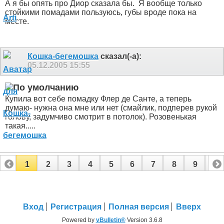
А я бы опять про Диор сказала бы.
Я вообще только
стойкими помадами пользуюсь, губы вроде пока на
месте.
Кошка-бегемошка
сказал(-а):
05.12.2005
15:55
Купила вот себе помадку Флер де Санте, а теперь
думаю- нужна она мне или нет (смайлик, подперев рукой
голову, задумчиво смотрит в потолок). Розовенькая
такая.....
1
2
3
4
5
6
7
8
9
10
11
12
13
14
15
Вход
Регистрация
Полная версия
Вверх
Powered by
vBulletin®
Version 3.6.8