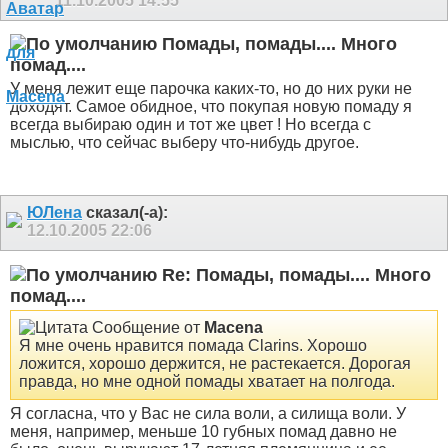
11.10.2005
14:55
Помады, помады.... Много
помад....
У меня лежит еще парочка каких-то, но до них руки не
доходят. Самое обидное, что покупая новую помаду я
всегда выбираю один и тот же цвет ! Но всегда с
мыслью, что сейчас выберу что-нибудь другое.
ЮЛена
сказал(-а):
12.10.2005
22:06
Re: Помады, помады.... Много
помад....
Сообщение от
Macena
Я мне очень нравится помада Clarins. Хорошо
ложится, хорошо держится, не растекается. Дорогая
правда, но мне одной помады хватает на полгода.
Я согласна, что у Вас не сила воли, а силища воли. У
меня, например, меньше 10 губных помад давно не