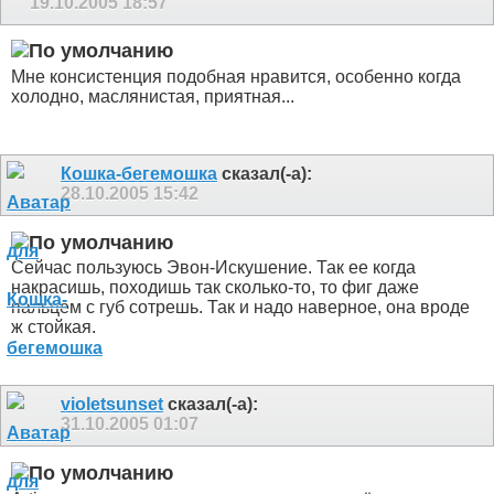
19.10.2005
18:57
Мне консистенция подобная нравится, особенно когда
холодно, маслянистая, приятная...
Кошка-бегемошка
сказал(-а):
28.10.2005
15:42
Сейчас пользуюсь Эвон-Искушение. Так ее когда
накрасишь, походишь так сколько-то, то фиг даже
пальцем с губ сотрешь. Так и надо наверное, она вроде
ж стойкая.
violetsunset
сказал(-а):
31.10.2005
01:07