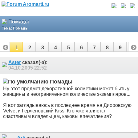
Помады
Тема:
Помады
1
2
3
4
5
6
7
8
9
10
11
12
13
14
15
Aster
сказал(-а):
04.10.2005
22:52
Помады
Ну этот предмет декоративной косметики может быть у
женщины в неограниченном количестве экземпляров...
Я вот заглядываюсь в последнее время на Диоровскую
Velvet и Герленовский Kiss. Кто уже является
счастливым владельцем, каковы впечатления?
Arti
сказал(-а):