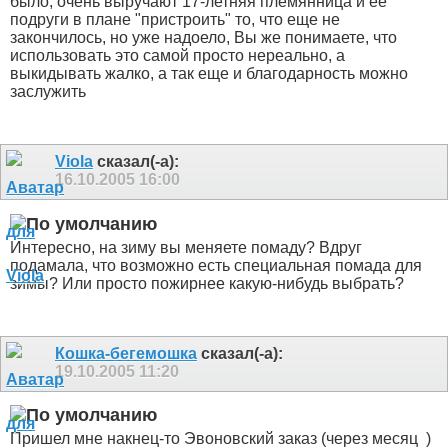
было, очень выручают 17-летняя племянница и ее
подруги в плане "пристроить" то, что еще не
закончилось, но уже надоело, Вы же понимаете, что
использовать это самой просто нереально, а
выкидывать жалко, а так еще и благодарность можно
заслужить
Viola
сказал(-а):
16.10.2005
16:00
Интересно, на зиму вы меняете помаду? Вдруг
подамала, что возможно есть специальная помада для
зимы? Или просто пожирнее какую-нибудь выбрать?
Кошка-бегемошка
сказал(-а):
19.10.2005
11:20
Пришел мне накнец-то Эвоновский заказ (через месяц
)