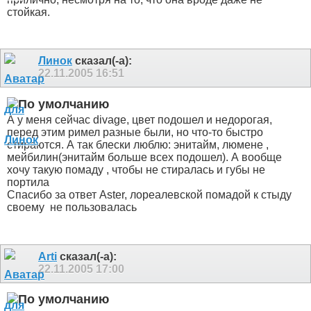
стойкая.
Линок
сказал(-а):
22.11.2005
16:51
А у меня сейчас divage, цвет подошел и недорогая,
перед этим римел разные были, но что-то быстро
стираются. А так блески люблю: энитайм, люмене ,
мейбилин(энитайм больше всех подошел). А вообще
хочу такую помаду , чтобы не стиралась и губы не
портила
Спасибо за ответ Aster, лореалевской помадой к стыду
своему
не пользовалась
Arti
сказал(-а):
22.11.2005
17:00