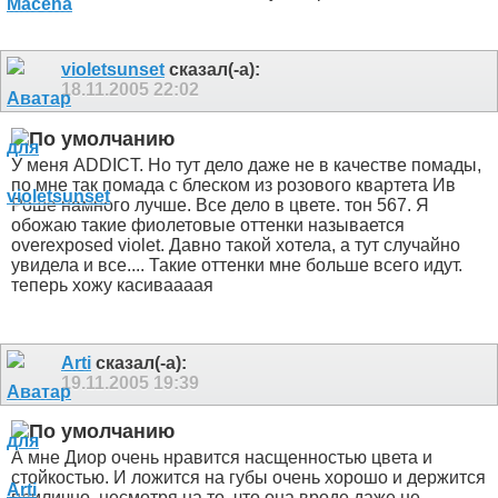
violetsunset
сказал(-а):
18.11.2005
22:02
У меня ADDICT. Но тут дело даже не в качестве помады,
по мне так помада с блеском из розового квартета Ив
Роше намного лучше. Все дело в цвете. тон 567. Я
обожаю такие фиолетовые оттенки называется
overexposed violet. Давно такой хотела, а тут случайно
увидела и все.... Такие оттенки мне больше всего идут.
теперь хожу касиваааая
Arti
сказал(-а):
19.11.2005
19:39
А мне Диор очень нравится насщенностью цвета и
стойкостью. И ложится на губы очень хорошо и держится
прилично, несмотря на то, что она вроде даже не