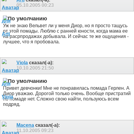
05.10.2005
00:23
Уж не знаю Вельвет ли у меня Диор, но я просто тащусь
от этой помады. Люблю с ранней юности, когда мама ее
на расрпродажах добывала. И сейчас те же ощущения -
лучшее, что я пробовала.
Viola
сказал(-а):
10.10.2005
21:50
Привет девчонки! Мне не понравилась помада Герлен. А
Диор уважаю. Дорогой только очень. Вообще пристратий
по помаде нет. Сложно свою найти, пользуюсь всем
подряд.
Macena
сказал(-а):
11.10.2005
09:23