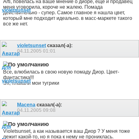
Arti, повелась на ваше мнение о диоре, ещё и продавец
меня уговорила, короче не жалею. Помада
действительно - супер. Самое главное я нашла цвет,
который мне подходит идеально. в масс-маркете такого
все же нет.
violetsunset
сказал(-а):
04.11.2005
01:01
Все, влюбилась в свою новую помаду Диор. Цвет-
фантастика!!!
Эх, плакали мои тугрики
Macena
сказал(-а):
04.11.2005
09:08
Violetsunset, а как называется ваш Диор ? У меня тоже
лежит какой-то, но я пока к нему не прониклась.