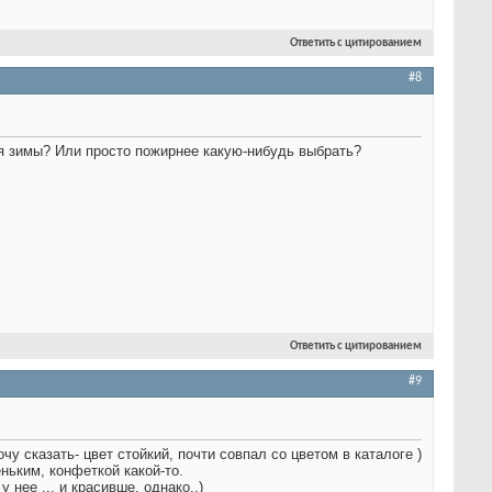
Ответить с цитированием
#8
я зимы? Или просто пожирнее какую-нибудь выбрать?
Ответить с цитированием
#9
у сказать- цвет стойкий, почти совпал со цветом в каталоге )
ьким, конфеткой какой-то.
нее ... и красивше, однако..)