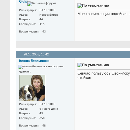
Giulia
Регистрация
04.10.2005
Мне консистенция подобная н
Адрес
Новосибирск
Возраст
44
Сообщений
115
Вес репутации
43
28.10.2005,
15:42
Кошка-бегемошка
Читатель
Сейчас пользуюсь Эвон-Искуш
стойкая.
Регистрация
04.10.2005
Адрес
с Тихого Дона
Возраст
49
Сообщений
658
Вес репутации
48