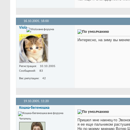
16.10.2005,
16:00
Viola
Интересно, на зиму вы меня
Регистрация
10.10.2005
Сообщений
83
Вес репутации
42
19.10.2005,
11:20
Кошка-бегемошка
Читатель
Пришел мне накнец-то Эвонов
я ее еще пальчиком растушев
Но по моему мнению Вотер Ша