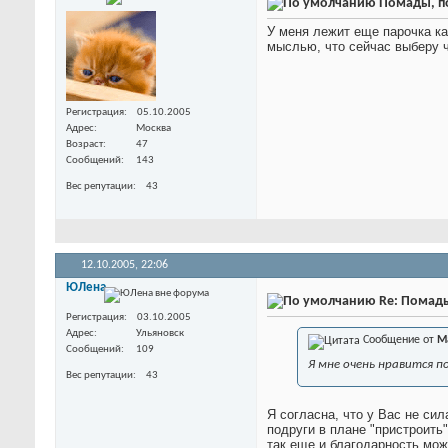
Помады, по
У меня лежит еще парочка как
мыслью, что сейчас выберу ч
Регистрация
05.10.2005
Адрес
Москва
Возраст
47
Сообщений
143
Вес репутации
43
12.10.2005,
22:06
ЮЛена
Re: Помады
Регистрация
03.10.2005
Адрес
Ульяновск
Сообщение от
M
Сообщений
109
Я мне очень нравится п
Вес репутации
43
Я согласна, что у Вас не си
подруги в плане "пристроить
так еще и благодарность мо