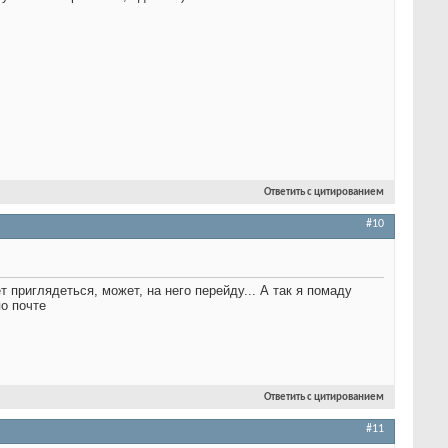
Ответить с цитированием
#10
приглядеться, может, на него перейду... А так я помаду
по почте
Ответить с цитированием
#11