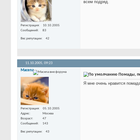
всем подряд.
Регистрация
10.10.2005
Сообщений
83
Вес репутации
42
11.10.2005,
09:23
Macena
Помады, по
Я мне очень нравится помада
Регистрация
05.10.2005
Адрес
Москва
Возраст
47
Сообщений
143
Вес репутации
43