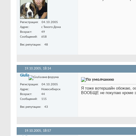
Регистрация
04.10.2005
Адрес
с Тихого Дона
Возраст
49
Сообщений
658
Вес репутации
48
19.10.2005,
18:14
Giulia
Регистрация
04.10.2005
Я тоже вотершайн обожаю, ос
Адрес
Новосибирск
ВООБЩЕ не покупаю кроме эт
Возраст
44
Сообщений
115
Вес репутации
43
19.10.2005,
18:57