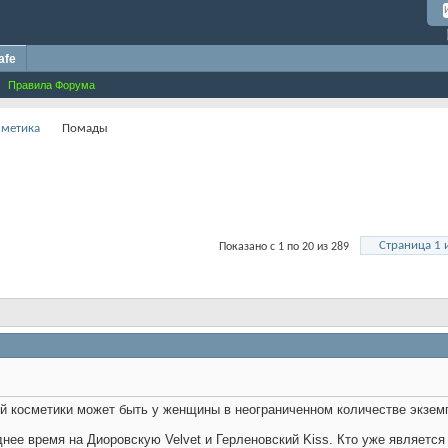
afe
Правила Форума
сметика
Помады
Страница 1 
Показано с 1 по 20 из 289
й косметики может быть у женщины в неограниченном количестве экземп
нее время на Диоровскую Velvet и Герленовский Kiss. Кто уже являетс