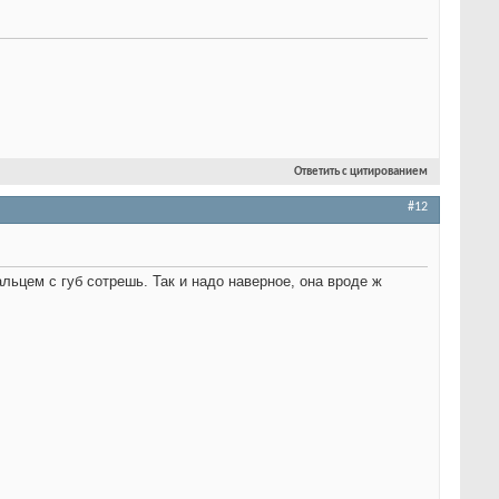
Ответить с цитированием
#12
льцем с губ сотрешь. Так и надо наверное, она вроде ж