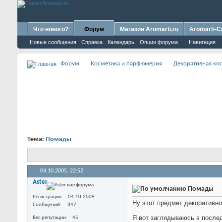
Что нового?
Форум
Магазин Aromarti.ru
Aromarti-C
Новые сообщения
Справка
Календарь
Опции форума
Навигация
Форум
Косметика и парфюмерия
Декоративная ко
Тема:
Помады
04.10.2005,
22:52
Aster
Помады
Регистрация
04.10.2005
Ну этот предмет декоративно
Сообщений
347
Я вот заглядываюсь в послед
Вес репутации
45