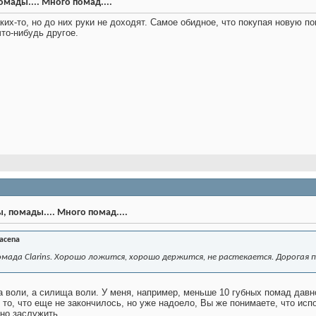
мады.... Много помад....
их-то, но до них руки не доходят. Самое обидное, что покупая новую по
то-нибудь другое.
, помады.... Много помад....
acena
омада Clarins. Хорошо ложится, хорошо держится, не растекается. Дорогая 
ла воли, а силища воли. У меня, например, меньше 10 губных помад дав
" то, что еще не закончилось, но уже надоело, Вы же понимаете, что ис
жно заслужить