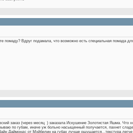
ете помаду? Вдруг подамала, что возможно есть специальная помада дл
ский заказ (через месяц
) заказала Искушение Золотистая Яшма. Что хоч
ываю по губам, иначе уж больно насыщенный получается, пахнет сладен
йн Даймондс от Мэйбелин на губах лучше ощущается...текстура легче у 