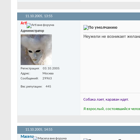
11.10.2005,
13:55
Arti
Администратор
Неужели не возникает желани
Регистрация
03.10.2005
Адрес
Москва
Сообщений
29963
Вес репутации
445
Собака лает, караван идет.
Я взрослый, состоявшийся челов
11.10.2005,
14:55
Macena