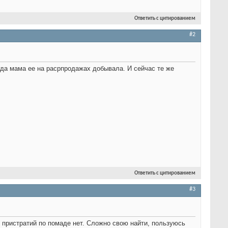
Ответить с цитированием
#2
гда мама ее на расрпродажах добывала. И сейчас те же
Ответить с цитированием
#3
 пристратий по помаде нет. Сложно свою найти, пользуюсь