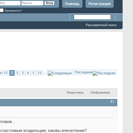
Помощь
Регистрация
Запомнить?
Расширенный поиск
Последняя
из 15
1
2
3
4
5
11
...
Опции темы
Отображение
#1
ляров...
я счастливым владельцем, каковы впечатления?