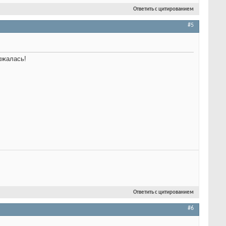
Ответить с цитированием
#5
ржалась!
Ответить с цитированием
#6