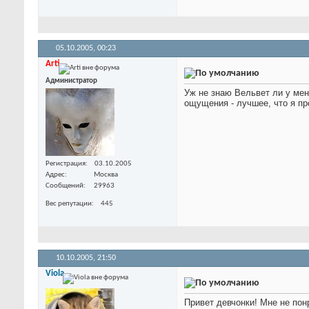
05.10.2005,
00:23
Arti
Администратор
Уж не знаю Вельвет ли у мен
ощущения - лучшее, что я пр
Регистрация
03.10.2005
Адрес
Москва
Сообщений
29963
Вес репутации
445
10.10.2005,
21:50
Viola
Привет девчонки! Мне не пон