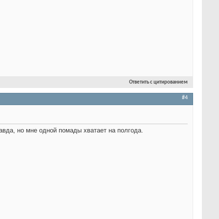
Ответить с цитированием
#4
авда, но мне одной помады хватает на полгода.