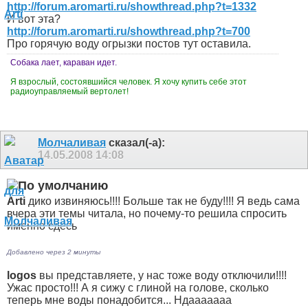
http://forum.aromarti.ru/showthread.php?t=1332
И вот эта?
http://forum.aromarti.ru/showthread.php?t=700
Про горячую воду огрызки постов тут оставила.
Собака лает, караван идет.
Я взрослый, состоявшийся человек. Я хочу купить себе этот
радиоуправляемый вертолет!
Молчаливая
сказал(-а):
14.05.2008
14:08
Arti
дико извиняюсь!!!! Больше так не буду!!!! Я ведь сама
вчера эти темы читала, но почему-то решила спросить
именно сдесь
Добавлено через 2 минуты
logos
вы представляете, у нас тоже воду отключили!!!!
Ужас просто!!! А я сижу с глиной на голове, сколько
теперь мне воды понадобится... Ндааааааа