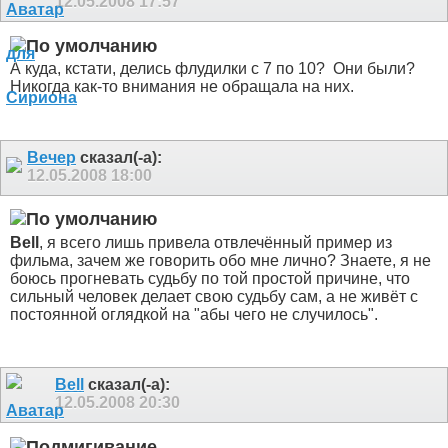
12.05.2008
17:57
А куда, кстати, делись флудилки с 7 по 10?
Они были?
Никогда как-то внимания не обращала на них.
Вечер
сказал(-а):
12.05.2008
18:00
Bell
, я всего лишь привела отвлечённый пример из
фильма, зачем же говорить обо мне лично?
Знаете, я не
боюсь прогневать судьбу по той простой причине, что
сильный человек делает свою судьбу сам, а не живёт с
постоянной оглядкой на "абы чего не случилось".
Bell
сказал(-а):
12.05.2008
20:30