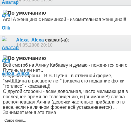
Ага! А женщина с изюминкой - изюмительная женщина!!!
Alexa_Alexa
сказал(-а):
14.05.2008
20:10
Всё смотрб на Алину Кабаеву и думаю - поженятся они с
Путиным или нет...
С одной стороны - В.В. Путин - в отличной форме,
"муЩЩина в расцвете лет" (видела его недавние фотки
"топлесс" - красавец!)
С другой стороны - всем довольная, часто мелькающая в
последнее время по телевидению, и (внимание!) слегка
располневшая Алина (девочки частенько прибавляют в
весе, если на личном фронет всё устаканивается) ...
Занимает меня эта тема
Carpe diem...