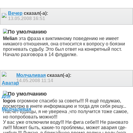
Вечер
сказал(-а):
13.05.2008
16:51
Melian
эта фраза к виктимному поведению не имеет
никакого отношения, она относится к вопросу о боязни
прогневать судьбу. Это был ответ на конкретный пост.
Начало разговора в 14 флудилке.
Молчаливая
сказал(-а):
14.05.2008
11:14
logos
огромное спасибо за советы!!! Я ещё подумаю,
посмотрю в инете информацию и тогда для себя решу...
Насчёт курицы, я не уверена ,что получится тоже самое,
но попробовать можно!!!
У вас уже отключили воду!!! Ни фига себе!!! Не рановато
ли!!! Может быть, какие-то проблемы, может авария где-
нибудь!!! Думаю, в ближайшее время должны воду (хоть