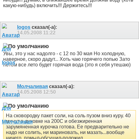
какую-нибудь) включить!!! Держитесь!!!
logos
сказал(-а):
14.05.2008
11:22
Увы, это у нас надолго - с 12 по 30 мая
Но холодную,
наверное, скоро дадут... Хоть чаю горячего попью
Зато
потом все лето будет горячая вода (это я себя утешаю)
Молчаливая
сказал(-а):
14.05.2008
12:50
На сковородку пакет соли, на соль пузом вниз куру. 40
минут в духовке на 200С и обезжиренная
зарумяненная курочка готова. Ее предварительно не
надо ни солить, ни мариновать, ни мазать...вообще
ничего, помыл-обсушил-положил.