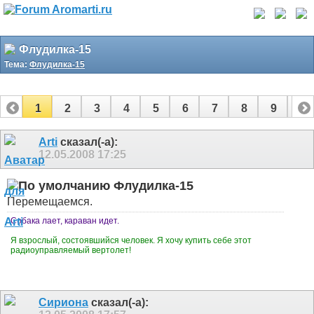
Флудилка-15
Тема:
Флудилка-15
1
2
3
4
5
6
7
8
9
10
11
12
13
14
15
16
17
Arti
сказал(-а):
12.05.2008
17:25
Флудилка-15
Перемещаемся.
Собака лает, караван идет.
Я взрослый, состоявшийся человек. Я хочу купить себе этот
радиоуправляемый вертолет!
Сириона
сказал(-а):