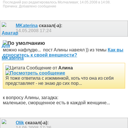
Последний раз редактировалось Молчаливая; 14.05.2008 в
14:08
.
Причина:
Добавлено сообщение
MKaterina
сказал(-а):
14.05.2008
17:24
можно нафлудю...
пост Алины навеял )) из темы
Как вы
относитесь к своей внешности?
Сообщение от
Алина
Я тоже ответила с изюминкой, хоть что она из себя
представляет - не знаю до сих пор...
к вопросу Алины, загадка:
маленькое, сморщенное есть в каждой женщине...
Olik
сказал(-а):
14.05.2008
17:36