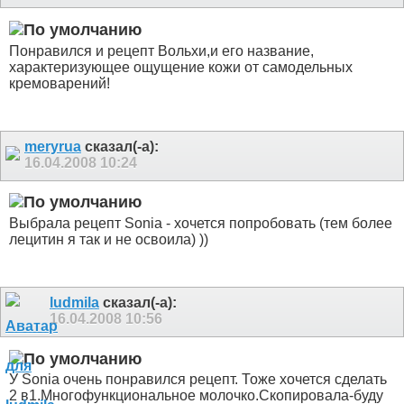
Понравился и рецепт Вольхи,и его название,
характеризующее ощущение кожи от самодельных
кремоварений!
meryrua
сказал(-а):
16.04.2008
10:24
Выбрала рецепт Sonia - хочется попробовать (тем более
лецитин я так и не освоила)
))
ludmila
сказал(-а):
16.04.2008
10:56
У Sonia очень понравился рецепт. Тоже хочется сделать
2 в1.Многофункциональное молочко.Скопировала-буду