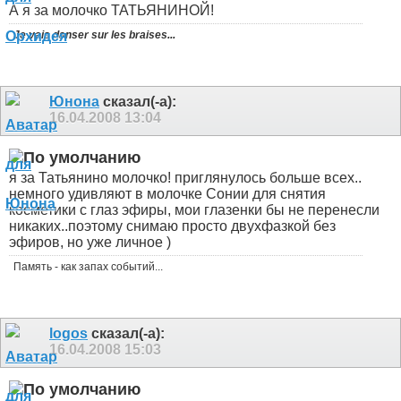
А я за молочко ТАТЬЯНИНОЙ!
Je vais danser sur les braises...
Юнона
сказал(-а):
16.04.2008
13:04
я за Татьянино молочко! приглянулось больше всех..
немного удивляют в молочке Сонии для снятия
косметики с глаз эфиры, мои глазенки бы не перенесли
никаких..поэтому снимаю просто двухфазкой без
эфиров, но уже личное
)
Память - как запах событий...
logos
сказал(-а):
16.04.2008
15:03