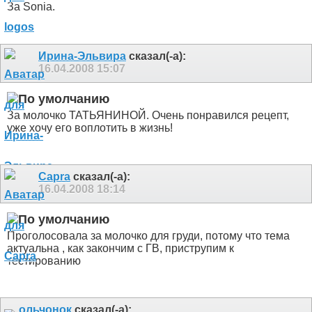
За Sonia.
Ирина-Эльвира
сказал(-а):
16.04.2008
15:07
За молочко ТАТЬЯНИНОЙ. Очень понравился рецепт,
уже хочу его воплотить в жизнь!
Capra
сказал(-а):
16.04.2008
18:14
Проголосовала за молочко для груди, потому что тема
актуальна , как закончим с ГВ, приструпим к
тестированию
ольчонок
сказал(-а):