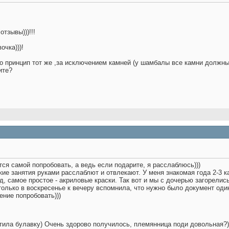
тзывы)))!!!
очка)))!
о принцип тот же ,за исключением камней (у шамбалы все камни должн
ите?
тся самой попробовать, а ведь если подарите, я расслаблюсь)))
акие занятия руками расслаблют и отвлекают. У меня знакомая года 2-3 к
д, самое простое - акриловые краски. Так вот и мы с дочерью загорелис
 только в воскресенье к вечеру вспомнила, что нужно было документ один
ение попробовать)))
тила булавку) Очень здорово получилось, племянница поди довольная?)