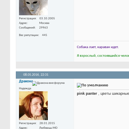
Регистрация
03.10.2005
Адрес
Москва
Сообщений
29963
Вес репутации
445
Собака лает, караван идет.
Я взрослый, состоявшийся челов
08.05.2016,
22:31
Дракона
Надежда
pink panter
, цветы шикарные
Регистрация
28.01.2015
Адрес
Люберцы МО