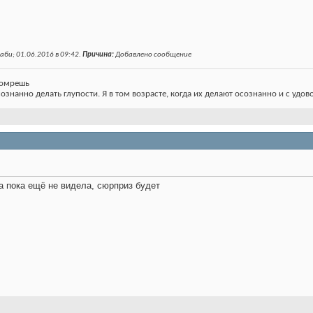
аби; 01.06.2016 в
09:42
.
Причина:
Добавлено сообщение
 помрешь
сознанно делать глупости. Я в том возрасте, когда их делают осознанно и с удов
а пока ещё не видела, сюрприз будет