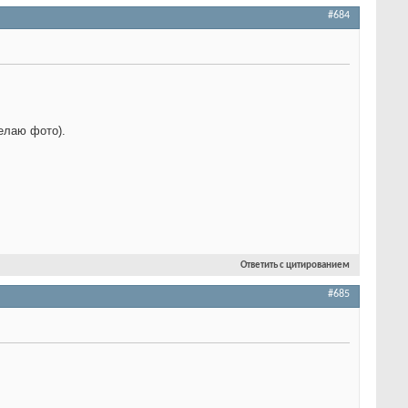
#684
делаю фото).
Ответить с цитированием
#685