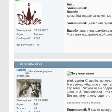
Arti
,
Snusmumrik
,
Васаби
,
девы-благодарю за приятные о
Snusmumrik
,классная булав
Васаби
,ага, типа шамбалы,н
Регистрация
24.03.2009
Могу вам подарить-какой хот
Адрес
Москва
Сообщений
2223
Вес репутации
76
01.06.2016,
09:42
Васаби
ЗМЕИЩЩА
pink panter
Спасибо, но хоче
А я сейчас убедилась, как т
эту тему. Рисуют всем подря
часа на 3, "порисовала", так
Вот поэтому и хочу еще плет
Регистрация
27.03.2010
Добавлено через 1 минуту
Адрес
МО
Возраст
60
Snusmumrik
Я как то пропус