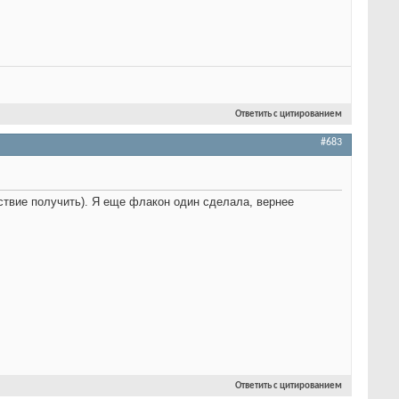
Ответить с цитированием
#683
льствие получить). Я еще флакон один сделала, вернее
Ответить с цитированием