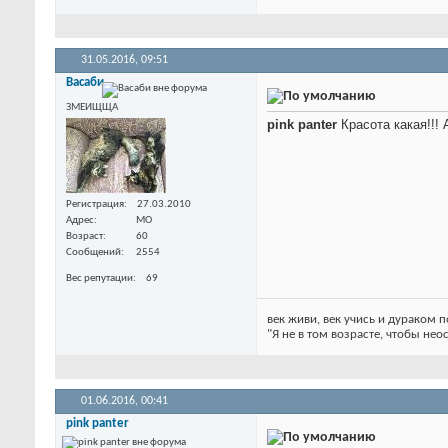
31.05.2016,
09:51
Васаби
ЗМЕИЩЩА
pink panter
Красота какая!!! 
Регистрация
27.03.2010
Адрес
МО
Возраст
60
Сообщений
2554
Вес репутации
69
век живи, век учись и дураком
"Я не в том возрасте, чтобы нео
01.06.2016,
00:41
pink panter