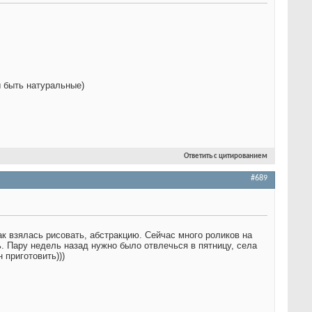
ы быть натуральные)
Ответить с цитированием
#689
ак взялась рисовать, абстракцию. Сейчас много роликов на
ь. Пару недель назад нужно было отвлечься в пятницу, села
 приготовить)))