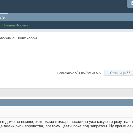
afe
Правила Форума
оворим о наших хобби
Страница 35 
Показано с 681 по 699 из 699
ы я даже не помню, хотя мама втихаря посадила уже какую-то розу, на ч
еще велик риск воровства, поэтому цветы пока под запретом. Ну кроме л