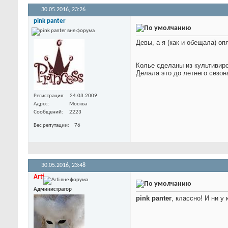
30.05.2016,
23:26
pink panter
Девы, а я (как и обещала) о
Колье сделаны из культивиро
Делала это до летнего сезон
Регистрация
24.03.2009
Адрес
Москва
Сообщений
2223
Вес репутации
76
30.05.2016,
23:48
Arti
Администратор
pink panter
, классно! И ни у 