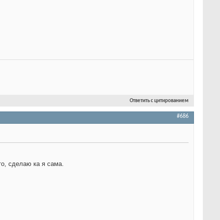
Ответить с цитированием
#686
то, сделаю ка я сама.