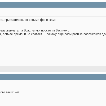
пять притащилась со своими фенечками
вав.жемчуга , а браслетики просто из бусинок .
а, сейчас времени не хватает.... покажу еще розы разные попозже(как с
кого таких нет.