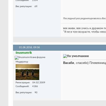
Сообщений
2554
Вес репутации
69
Последний раз редактировалось Вас
век живи, век учись и дураком
"Я не в том возрасте, чтобы нео
01.06.2016,
09:56
Snusmumrik
Модератор
Васаби
, спасибо) Племянниц
Регистрация
04.02.2009
Сообщений
4186
Вес репутации
90