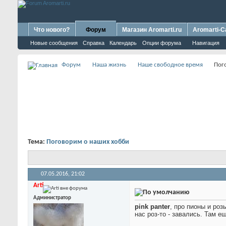
Что нового?
Форум
Магазин Aromarti.ru
Aromarti-C
Новые сообщения
Справка
Календарь
Опции форума
Навигация
Форум
Наша жизнь
Наше свободное время
Пог
Тема:
Поговорим о наших хобби
07.05.2016,
21:02
Arti
Администратор
pink panter
, про пионы и роз
нас роз-то - завались. Там 