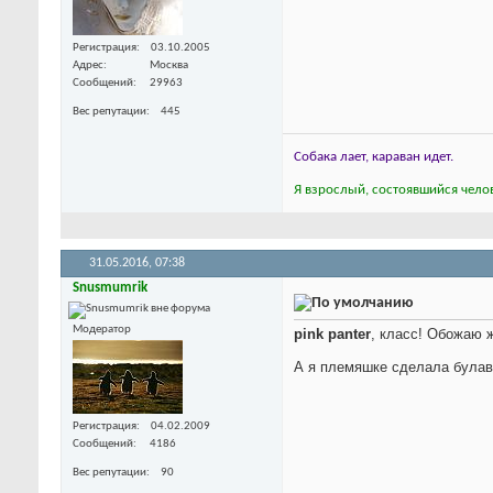
Регистрация
03.10.2005
Адрес
Москва
Сообщений
29963
Вес репутации
445
Собака лает, караван идет.
Я взрослый, состоявшийся челов
31.05.2016,
07:38
Snusmumrik
Модератор
pink panter
, класс! Обожаю ж
А я племяшке сделала булавк
Регистрация
04.02.2009
Сообщений
4186
Вес репутации
90