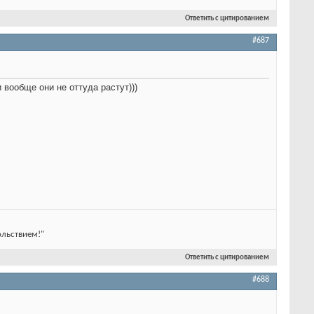
Ответить с цитированием
#687
 вообще они не оттуда растут)))
ольствием!"
Ответить с цитированием
#688