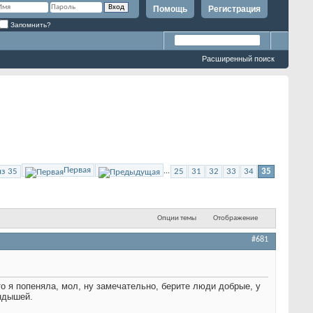
Помощь
Регистрация
Запомнить?
Расширенный поиск
Первая
из 35
...
25
31
32
33
34
35
Опции темы
Отображение
#681
то я попеняла, мол, ну замечательно, берите люди добрые, у
андышей.