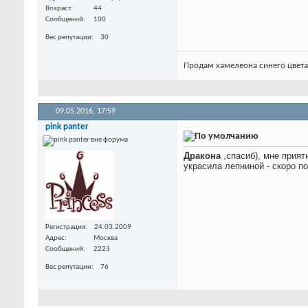
Возраст
44
Сообщений
100
Вес репутации
30
Продам хамелеона синего цвета. 
09.05.2016,
17:59
pink panter
Дракона
,спасиб), мне прият
украсила лепниной - скоро по
Регистрация
24.03.2009
Адрес
Москва
Сообщений
2223
Вес репутации
76