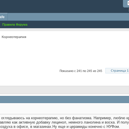
afe
Правила Форума
Корнеотерапия
Страница 1
Показано с 241 по 245 из 245
я оглядываюсь на корнеотерапию, но без фанатизма. Например, люблю к
авляю как активную добавку лецинол, немного ланолина и воска. И пол
воздуха в офисе, в магазинах.Ну еще и церамиды конечно с НУФом.