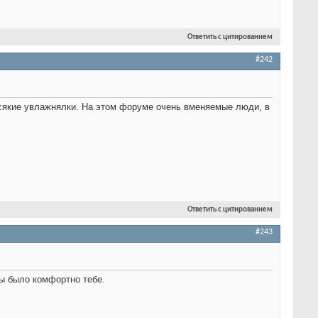
Ответить с цитированием
#242
 всякие увлажнялки. На этом форуме очень вменяемые люди, в
Ответить с цитированием
#243
ы было комфортно тебе.