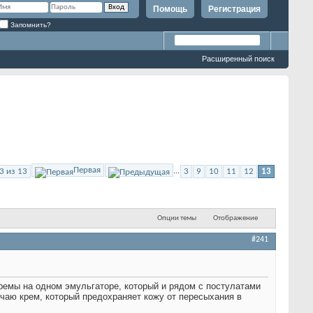
Помощь
Регистрация
Запомнить?
Расширенный поиск
Первая
3 из 13
...
3
9
10
11
12
13
Опции темы
Отображение
#241
ремы на одном эмульгаторе, который и рядом с постулатами
учаю крем, который предохраняет кожу от пересыхания в