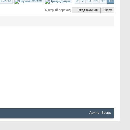
Первая
3 из 13
...
3
9
10
11
12
13
Быстрый переход
Уход за лицом
Вверх
Архив
Вверх