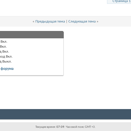
Страница 1
«
Предыдущая тема
|
Следующая тема
»
Вкл.
Вкл.
д
Вкл.
код
Вкл.
од
Выкл.
 форума
Текущее время:
07:09
. Часовой пояс GMT +3.