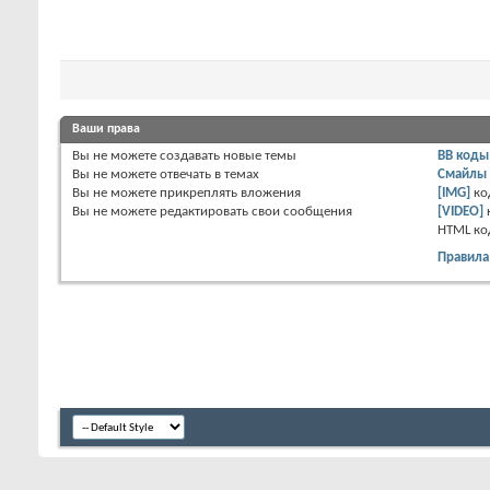
Ваши права
Вы
не можете
создавать новые темы
BB коды
Вы
не можете
отвечать в темах
Смайлы
Вы
не можете
прикреплять вложения
[IMG]
ко
Вы
не можете
редактировать свои сообщения
[VIDEO]
HTML к
Правила