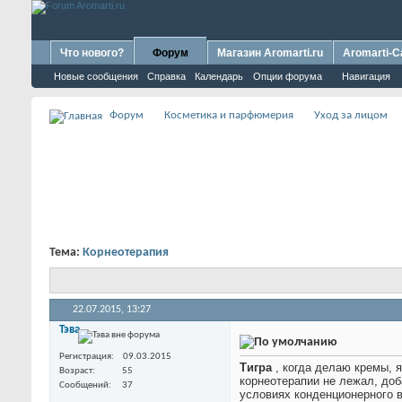
Что нового?
Форум
Магазин Aromarti.ru
Aromarti-C
Новые сообщения
Справка
Календарь
Опции форума
Навигация
Форум
Косметика и парфюмерия
Уход за лицом
Тема:
Корнеотерапия
22.07.2015,
13:27
Тэва
Регистрация
09.03.2015
Тигра
, когда делаю кремы, 
Возраст
55
корнеотерапии не лежал, доб
Сообщений
37
условиях конденционерного 