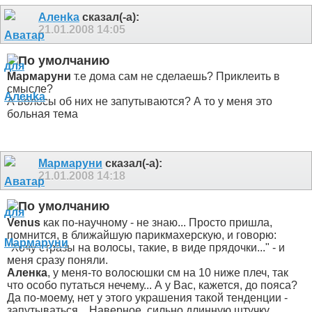
Аленka
сказал(-а):
21.01.2008
14:05
Мармаруни
т.е дома сам не сделаешь? Приклеить в
смысле?
А волосы об них не запутываются? А то у меня это
больная тема
Мармаруни
сказал(-а):
21.01.2008
14:18
Venus
как по-научному - не знаю... Просто пришла,
помнится, в ближайшую парикмахерскую, и говорю:
"Хочу стразы на волосы, такие, в виде прядочки..." - и
меня сразу поняли.
Аленка
, у меня-то волосюшки см на 10 ниже плеч, так
что особо путаться нечему... А у Вас, кажется, до пояса?
Да по-моему, нет у этого украшения такой тенденции -
запутываться... Наверное, сильно длинную штучку