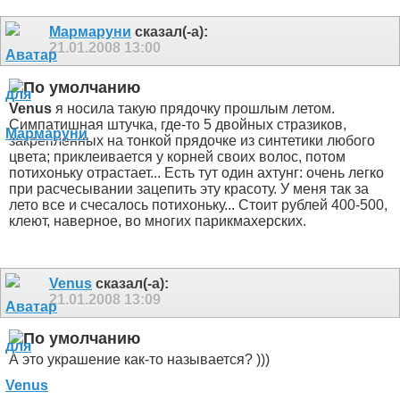
Мармаруни
сказал(-а):
21.01.2008
13:00
Venus
я носила такую прядочку прошлым летом.
Симпатишная штучка, где-то 5 двойных стразиков,
закрепленных на тонкой прядочке из синтетики любого
цвета; приклеивается у корней своих волос, потом
потихоньку отрастает... Есть тут один ахтунг: очень легко
при расчесывании зацепить эту красоту. У меня так за
лето все и счесалось потихоньку... Стоит рублей 400-500,
клеют, наверное, во многих парикмахерских.
Venus
сказал(-а):
21.01.2008
13:09
А это украшение как-то называется? )))