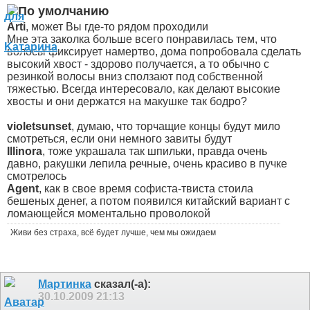
Arti
, может Вы где-то рядом проходили
Мне эта заколка больше всего понравилась тем, что
волосы фиксирует намертво, дома попробовала сделать
высокий хвост - здорово получается
, а то обычно с
резинкой волосы вниз сползают под собственной
тяжестью. Всегда интересовало, как делают высокие
хвосты и они держатся на макушке так бодро?
violetsunset
, думаю, что торчащие концы будут мило
смотреться, если они немного завиты будут
Illinora
, тоже украшала так шпильки, правда очень
давно, ракушки лепила речные, очень красиво в пучке
смотрелось
Agent
, как в свое время софиста-твиста стоила
бешеных денег, а потом появился китайский вариант с
ломающейся моментально проволокой
Живи без страха, всё будет лучше, чем мы ожидаем
Мартинка
сказал(-а):
30.10.2009
21:13