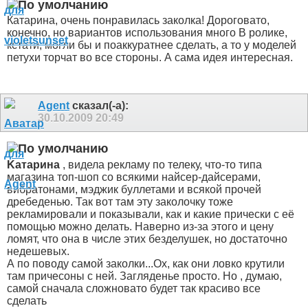
Катарина, очень понравилась заколка! Дороговато,
конечно, но вариантов использования много
В ролике,
кстати, могли бы и поаккуратнее сделать, а то у моделей
петухи торчат во все стороны. А сама идея интересная.
Agent
сказал(-а):
30.10.2009
20:49
Kатарина
, видела рекламу по телеку, что-то типа
магазина топ-шоп со всякими найсер-дайсерами,
вибратонами, мэджик буллетами и всякой прочей
дребеденью. Так вот там эту заколочку тоже
рекламировали и показывали, как и какие прически с её
помощью можно делать. Наверно из-за этого и цену
ломят, что она в числе этих безделушек, но достаточно
недешевых.
А по поводу самой заколки...Ох, как они ловко крутили
там причесоны с ней. Загляденье просто. Но , думаю,
самой сначала сложновато будет так красиво все
сделать