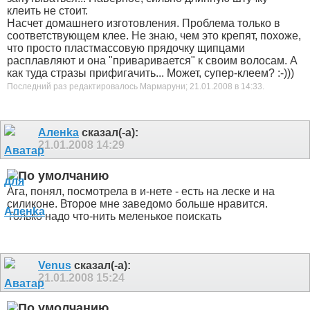
клеить не стоит.
Насчет домашнего изготовления. Проблема только в
соответствующем клее. Не знаю, чем это крепят, похоже,
что просто пластмассовую прядочку щипцами
расплавляют и она "приваривается" к своим волосам. А
как туда стразы прифигачить... Может, супер-клеем? :-)))
Последний раз редактировалось Мармаруни; 21.01.2008 в
14:33
.
Аленka
сказал(-а):
21.01.2008
14:29
Ага, понял, посмотрела в и-нете - есть на леске и на
силиконе. Второе мне заведомо больше нравится
.
Только надо что-нить меленькое поискать
Venus
сказал(-а):
21.01.2008
15:24