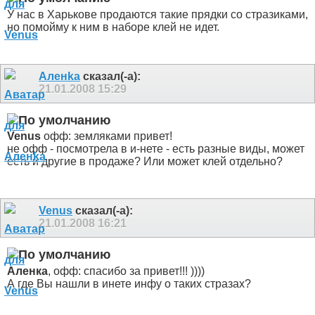
У нас в Харькове продаются такие прядки со стразиками,
но помойму к ним в наборе клей не идет.
Аленka
сказал(-а):
21.01.2008
15:29
Venus
офф: земляками привет!
не офф - посмотрела в и-нете - есть разные виды, может
есть и другие в продаже? Или может клей отдельно?
Venus
сказал(-а):
21.01.2008
16:21
Аленка
, офф: спасибо за привет!!! ))))
А где Вы нашли в инете инфу о таких стразах?