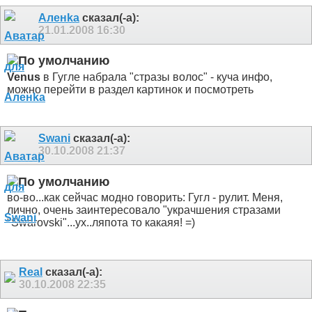
Аленka
сказал(-а):
21.01.2008
16:30
Venus
в Гугле набрала "стразы волос" - куча инфо,
можно перейти в раздел картинок и посмотреть
Swani
сказал(-а):
30.10.2008
21:37
во-во...как сейчас модно говорить: Гугл - рулит. Меня,
лично, очень заинтересовало "украчшения стразами
"Swarovski"...ух..ляпота то какаяя! =)
Real
сказал(-а):
30.10.2008
22:35