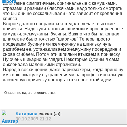
Есть такие симпатичные, оригинальные с камушками,
стразами и разными блестючками, надо только смотреть
что бы они не соскальзывали - это зависит от крепления
клипса.
Второе должно понравиться тем, кто делает высокие
прически. Надо купить тонкие шпильки и просверленные
камушки, жемчужины, бусины. Важно что бы на концах
шпилек не было толстых "шариков" Теперь просто
продеваем бусину или жемчужину на шпильку, чуть
разгибаем ее, устанавливаем жемчужину посередине и
снова сгибаем. Потом эти шпильки втыкаем в прическу.
Ну очень шикарно выглядит. Некоторые бусины я сама
обклеивала маленькими стразиками.
Народ в восхищении, даже парикмахеры, когда приношу
им свою шкатулку с украшениями на профессиональную
уложенную прическу восторгаются простотой идем.
Опасен не яд, а его количество.
Kатарина
сказал(-а):
30.10.2009
21:12