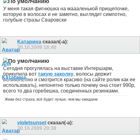
У меня такая фигнюшка на маааленькой прищепочке,
которую в волосах и не заметно,
выглядит симпотно,
голубые стразы Сваровски
Kатарина
сказал(-а):
30.10.2009
18:40
Сегодня прогулялась на выставке Интершарм,
прикупила вот
такую заколку
, волосы держит
великолепно и смотрится красиво (на сайте ролик как ее
использовать), непонятно только почему она стоит 990р
,
всего то два горебешка, соединенных резинками.
Живи без страха, всё будет лучше, чем мы ожидаем
violetsunset
сказал(-а):
30.10.2009
20:38