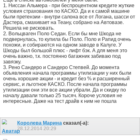
1. Ниссан Альмера - при беспроцентном кредите жуткие
условия страхования по КАСКО. Да и к самой машине
были претензии - внутри салона все от Логана, шасси от
Дастера, смахивает на Теану, собрано на Автовазе.
Решила не рисковать.
2. Вольцваген Поло Седан. Если бы мне Шкода не
подвернулась, то купила бы Поло. Поло и Рапид очень
похожи, и собираются на одном заводе в Калуге. У
Шкоды был большой плюс - лифт бэк. А для меня это
очень важно, т.к. постоянно багажник забиваю под
завязку.
3. Рено Сандеро и Сандеро Степвей. До момента
объявления начала программы утилизации у них были
очень хорошие акции - и кредит без % и расширенный
сервис, и льготное КАСКО. После начала программы
утилизации они эти все акции убрали. Да и скидку по
началу давали только 25 тысяч. Короче условия не
интересные. Даже на тест драйв к ним не пошла
Королева Марина
сказал(-а):
28.12.2014
20:29