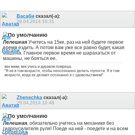
Васаби
сказал(-а):
29.04.2014
10:31
Лелешная
Учитесь на 15ке, раз на ней будете первое
время ездить. А потом вам уже все равно будет, какая
машина. Главное первое время не шарахаться от
машины, не бояться ее.
век живи, век учись и дураком помрешь
"Я не в том возрасте, чтобы неосознанно делать глупости. Я в том
возрасте, когда их делают осознанно и с удовольствием!"
Zhenechka
сказал(-а):
29.04.2014
10:48
Лелешная
, обязательно учитесь на механике без
гидроусилителя руля! Поеде на ней - поедете и на всем
остальном!