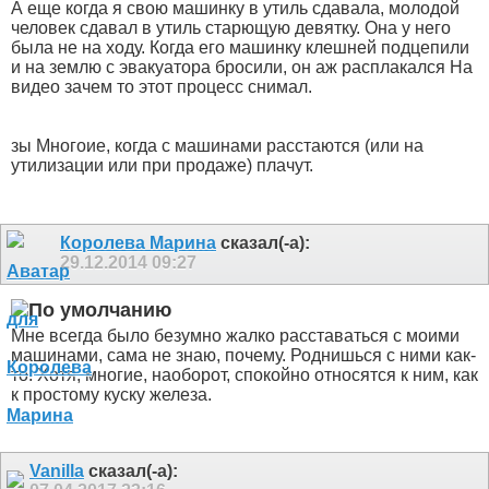
А еще когда я свою машинку в утиль сдавала, молодой
человек сдавал в утиль старющую девятку. Она у него
была не на ходу. Когда его машинку клешней подцепили
и на землю с эвакуатора бросили, он аж расплакался
На
видео зачем то этот процесс снимал.
зы Многоие, когда с машинами расстаются (или на
утилизации или при продаже) плачут.
Королева Марина
сказал(-а):
29.12.2014
09:27
Мне всегда было безумно жалко расставаться с моими
машинами, сама не знаю, почему. Роднишься с ними как-
то. Хотя, многие, наоборот, спокойно относятся к ним, как
к простому куску железа.
Vanilla
сказал(-а):