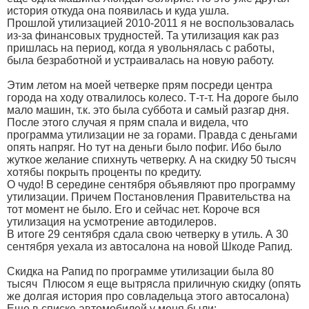
история откуда она появилась и куда ушла.
Прошлой утилизацией 2010-2011 я не воспользовалась
из-за финансовых трудностей. Та утилизация как раз
пришлась на период, когда я увольнялась с работы,
была безработной и устраивалась на новую работу.
Этим летом на моей четверке прям посреди центра
города на ходу отвалилось колесо. Т-т-т. На дороге было
мало машин, т.к. это была суббота и самый разгар дня.
После этого случая я прям спала и видела, что
программа утилизации не за горами. Правда с деньгами
опять напряг. Но тут на деньги было пофиг. Ибо было
жуткое желание спихнуть четверку. А на скидку 50 тысяч
хотябы покрыть проценты по кредиту.
О чудо! В середине сентября объявляют про программу
утилизации. Причем Постановления Правительства на
тот момент не было. Его и сейчас нет. Короче вся
утилизация на усмотрение автодилеров.
В итоге 29 сентября сдала свою четверку в утиль. А 30
сентября уехала из автосалона на новой Шкоде Рапид.
Скидка на Рапид по программе утилизации была 80
тысяч
Плюсом я еще вытрясла приличную скидку (опять
же долгая история про совладельца этого автосалона
)
Еще в списке автомобилей у меня были: