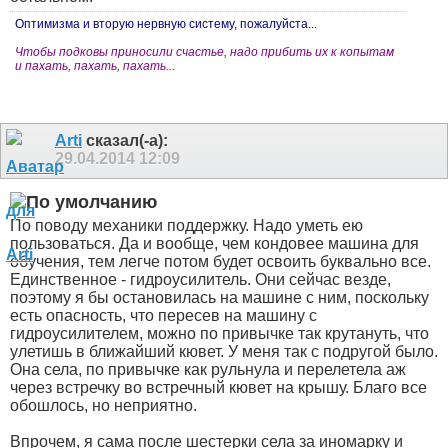
Оптимизма и вторую нервную систему, пожалуйста...
Чтобы подковы приносили счастье, надо прибить их к копытам
и пахать, пахать, пахать...
Arti
сказал(-а):
29.04.2014
12:09
По поводу механики поддержку. Надо уметь ею
пользоваться. Да и вообще, чем кондовее машина для
обучения, тем легче потом будет освоить буквально все.
Единственное - гидроусилитель. Они сейчас везде,
поэтому я бы остановилась на машине с ним, поскольку
есть опасность, что пересев на машину с
гидроусилителем, можно по привычке так крутануть, что
улетишь в ближайший кювет. У меня так с подругой было.
Она села, по привычке как рульнула и перелетела аж
через встречку во встречный кювет на крышу. Благо все
обошлось, но неприятно.
Впрочем, я сама после шестерки села за иномарку и