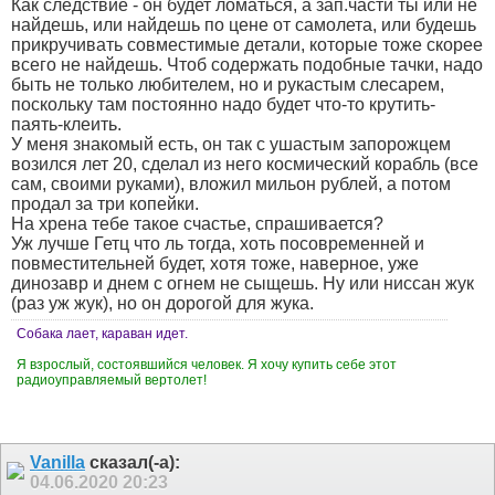
Как следствие - он будет ломаться, а зап.части ты или не
найдешь, или найдешь по цене от самолета, или будешь
прикручивать совместимые детали, которые тоже скорее
всего не найдешь. Чтоб содержать подобные тачки, надо
быть не только любителем, но и рукастым слесарем,
поскольку там постоянно надо будет что-то крутить-
паять-клеить.
У меня знакомый есть, он так с ушастым запорожцем
возился лет 20, сделал из него космический корабль (все
сам, своими руками), вложил мильон рублей, а потом
продал за три копейки.
На хрена тебе такое счастье, спрашивается?
Уж лучше Гетц что ль тогда, хоть посовременней и
повместительней будет, хотя тоже, наверное, уже
динозавр и днем с огнем не сыщешь. Ну или ниссан жук
(раз уж жук), но он дорогой для жука.
Собака лает, караван идет.
Я взрослый, состоявшийся человек. Я хочу купить себе этот
радиоуправляемый вертолет!
Vanilla
сказал(-а):
04.06.2020
20:23