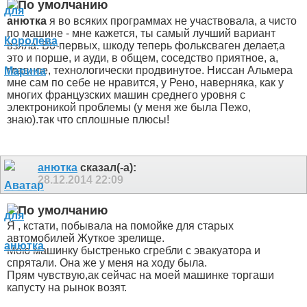
анютка
я во всяких программах не участвовала, а чисто
по машине - мне кажется, ты самый лучший вариант
взяла. Во-первых, шкоду теперь фольксваген делает,а
это и порше, и ауди, в общем, соседство приятное, а,
главное, технологически продвинутое. Ниссан Альмера
мне сам по себе не нравится, у Рено, наверняка, как у
многих французских машин среднего уровня с
электроникой проблемы (у меня же была Пежо,
знаю).так что сплошные плюсы!
анютка
сказал(-а):
28.12.2014
22:09
Я , кстати, побывала на помойке для старых
автомобилей
Жуткое зрелище.
Мою машинку быстренько сгребли с эвакуатора и
спрятали. Она же у меня на ходу была.
Прям чувствую,ак сейчас на моей машинке торгаши
капусту на рынок возят.