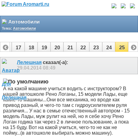
Автомобили
Тема:
Автомобили
16
17
18
19
20
21
22
23
24
25
Лелешная
сказал(-а):
29.04.2014
08:49
А на какой машине учиться водить с инструктором? В
нашей автошколе Рено Логаны, 15 модели Лады, еще
какие-то машины...Они все механика, но вроде как
привод разный, и чего-то там с гидроусилителем руля
различия... У нас в семье отечественный автопром - 15
модель Лады, муж рулит на ней, но я себе хочу Рено
Логан годика так через 2 в личное пользование, а пока
на 15 буду. Вот на какой учиться, чего-то не как не
пойму...(в автошколе выбирать можно машину).