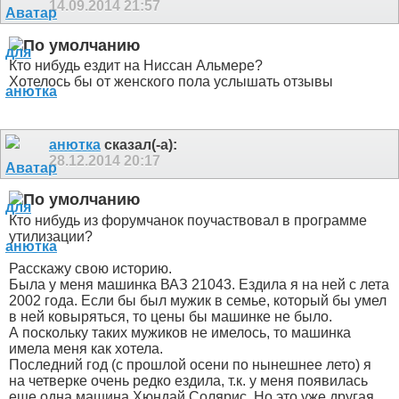
14.09.2014
21:57
Кто нибудь ездит на Ниссан Альмере?
Хотелось бы от женского пола услышать отзывы
анютка
сказал(-а):
28.12.2014
20:17
Кто нибудь из форумчанок поучаствовал в программе
утилизации?
Расскажу свою историю.
Была у меня машинка ВАЗ 21043. Ездила я на ней с лета
2002 года. Если бы был мужик в семье, который бы умел
в ней ковыряться, то цены бы машинке не было.
А поскольку таких мужиков не имелось, то машинка
имела меня как хотела.
Последний год (с прошлой осени по нынешнее лето) я
на четверке очень редко ездила, т.к. у меня появилась
еще одна машина Хюндай Солярис. Но это уже другая