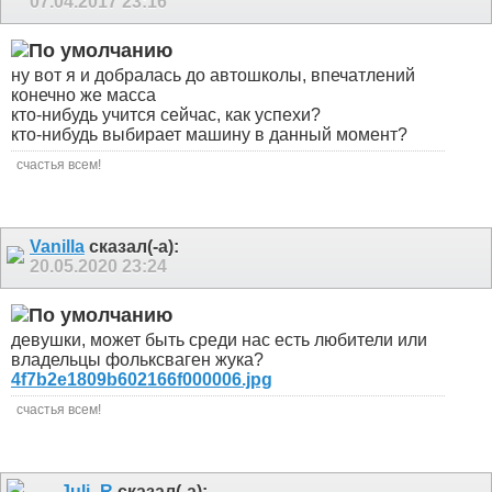
07.04.2017
23:16
ну вот я и добралась до автошколы, впечатлений
конечно же масса
кто-нибудь учится сейчас, как успехи?
кто-нибудь выбирает машину в данный момент?
счастья всем!
Vanilla
сказал(-а):
20.05.2020
23:24
девушки, может быть среди нас есть любители или
владельцы фольксваген жука?
4f7b2e1809b602166f000006.jpg
счастья всем!
Juli_R
сказал(-а):