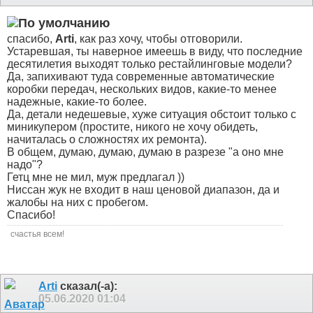
спасибо,
Arti
, как раз хочу, чтобы отговорили.
Устаревшая, ты наверное имеешь в виду, что последние
десятилетия выходят только рестайлинговые модели?
Да, запихивают туда современные автоматические
коробки передач, нескольких видов, какие-то менее
надежные, какие-то более.
Да, детали недешевые, хуже ситуация обстоит только с
миникупером (простите, никого не хочу обидеть,
начиталась о сложностях их ремонта).
В общем, думаю, думаю, думаю в разрезе "а оно мне
надо"?
Гетц мне не мил, муж предлагал ))
Ниссан жук не входит в наш ценовой диапазон, да и
жалобы на них с пробегом.
Спасибо!
счастья всем!
Arti
сказал(-а):
05.06.2020
01:04