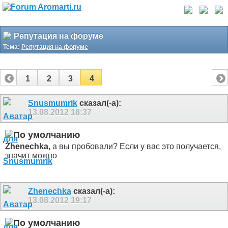
Репутация на форуме
Тема:
Репутация на форуме
1
2
3
4
Snusmumrik
сказал(-а):
13.08.2012
18:37
Zhenechka
, а вы пробовали? Если у вас это получается,
значит можно
Zhenechka
сказал(-а):
13.08.2012
19:17