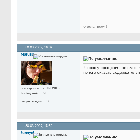
счастья всем!
30.03.2009,
18:34
Marusia
Я прошу прощения, не смогла
нечего сказать содержатель
Регистрация
20.06.2008
Сообщений
76
Вес репутации
37
30.03.2009,
18:50
Sunnyel