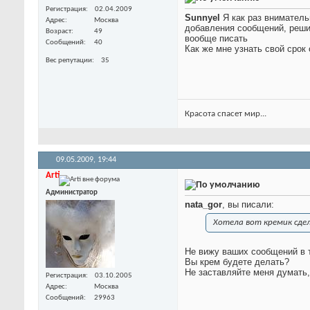
Регистрация
02.04.2009
Sunnyel
Я как раз вниматель
Адрес
Москва
добавления сообщений, решил
Возраст
49
вообще писать
Сообщений
40
Как же мне узнать свой срок
Вес репутации
35
Красота спасет мир...
09.05.2009,
19:44
Arti
Администратор
nata_gor
, вы писали:
Хотела вот кремик сдел
Не вижу ваших сообщений в т
Вы крем будете делать?
Не заставляйте меня думать,
Регистрация
03.10.2005
Адрес
Москва
Сообщений
29963