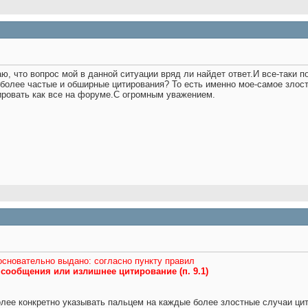
аю, что вопрос мой в данной ситуации вряд ли найдет ответ.И все-таки 
 более частые и обширные цитирования? То есть именно мое-самое злос
ировать как все на форуме
.С огромным уважением.
основательно выдано
: согласно пункту правил
ообщения или излишнее цитирование (п. 9.1)
олее конкретно указывать пальцем на каждые более злостные случаи ци