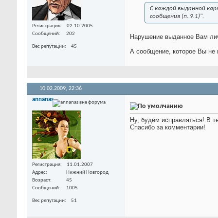
С каждой выданной кар
сообщения (п. 9.1)
".
Регистрация
02.10.2005
Сообщений
202
Нарушение выданное Вам лич
Вес репутации
45
А сообщение, которое Вы не 
10.02.2009,
22:36
annanas
Ну, будем исправляться! В т
Спасибо за комментарии!
Регистрация
11.01.2007
Адрес
Нижний Новгород
Возраст
45
Сообщений
1005
Вес репутации
51