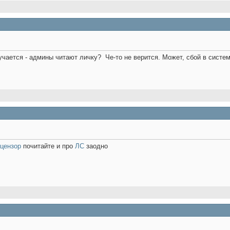
лучается - админы читают личку?
Че-то не верится. Может, сбой в систе
оцензор
почитайте и про
ЛС
заодно