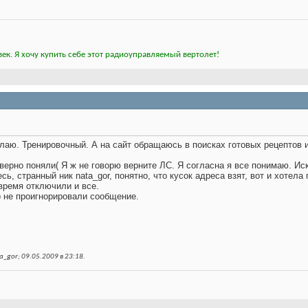
ек. Я хочу купить себе этот радиоуправляемый вертолет!
елаю. Тренировочный. А на сайт обращаюсь в поисках готовых рецептов 
верно поняли( Я ж не говорю верните ЛС. Я согласна я все понимаю. Ис
ь, странный ник nata_gor, понятно, что кусок адреса взят, вот и хотела 
 время отключили и все.
о не проигнорировали сообщение.
_gor; 09.05.2009 в
23:18
.