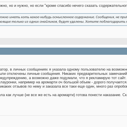
ожно, но и нужно, но если "кроме спасибо нечего сказать содержательно
лжно иметь хоть какое-нибудь осмысленное содержание. Сообщения, не приб
тоящие только из одних смайликов, будут удалены. Хотите поблагодарить к
ор, в личных сообщениях я указала одному пользователю на возможнос
были отключены личные сообщения. Никаких предварительных замечаний 
едупреждению, а возможно даже подумали, что я рекламирую тот сайт. 
- глауронки, например на аромарти оч большой объем - дорого получаетс
никаких отзывов по нему и заказала все таки еще один, много раз опроб
ела как лучше (не все же есть на аромарти) готова понести наказание. 