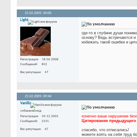
25.02.2009,
00:00
Light
где-то в глубине души поним
основу? Ведь встречаются и
избежать такой ошибки и цит
Регистрация
18.06.2008
Сообщений
852
Вес репутации
47
25.02.2009,
09:44
Vanilla
собаканаблюд
конечно ваше нарушение без
Регистрация
04.12.2005
Цитирование предыдущего с
Сообщений
2315
Вес репутации
67
спасибо, что отписались!
можете взять на себя труд б