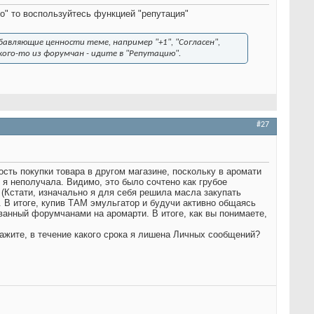
го" то воспользуйтесь функцией "репутация"
авляющие ценности теме, например "+1", "Согласен",
ого-то из форумчан - идите в "Репутацию".
#27
ть покупки товара в другом магазине, поскольку в аромати
я неполучала. Видимо, это было сочтено как грубое
(Кстати, изначально я для себя решила масла закупать
я. В итоге, купив ТАМ эмульгатор и будучи активно общаясь
ованный форумчанами на аромарти. В итоге, как вы понимаете,
Скажите, в течение какого срока я лишена Личных сообщений?