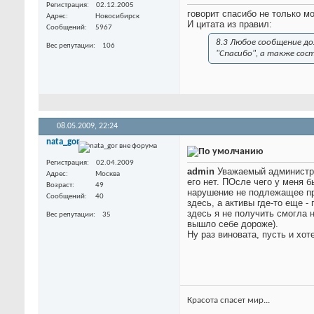
Регистрация
02.12.2005
говорит спасибо не только м
Адрес
Новосибирск
И цитата из правил:
Сообщений
5967
8.3 Любое сообщение до
Вес репутации
106
"Спасибо", а также сос
08.05.2009,
22:24
nata_gor
Регистрация
02.04.2009
admin
Уважаемый администрат
Адрес
Москва
его нет. ПОсле чего у меня 
Возраст
49
нарушение не подлежащее пр
Сообщений
40
здесь, а активы где-то еще 
здесь я не получить смогла 
Вес репутации
35
вышло себе дороже).
Ну раз виновата, пусть и хот
Красота спасет мир...