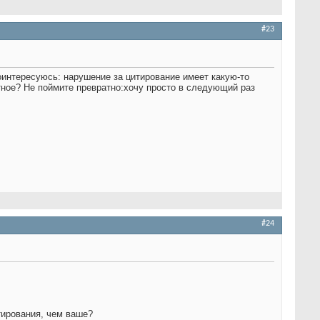
#23
поинтересуюсь: нарушение за цитирование имеет какую-то
тное? Не поймите превратно:хочу просто в следующий раз
#24
тирования, чем ваше?