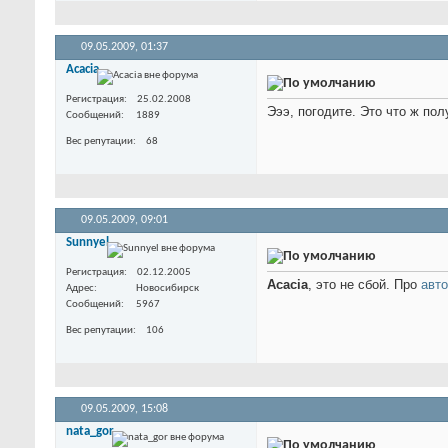
09.05.2009,
01:37
Acacia
Регистрация
25.02.2008
Эээ, погодите. Это что ж по
Сообщений
1889
Вес репутации
68
09.05.2009,
09:01
Sunnyel
Регистрация
02.12.2005
Acacia
, это не сбой. Про
авт
Адрес
Новосибирск
Сообщений
5967
Вес репутации
106
09.05.2009,
15:08
nata_gor