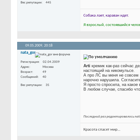
Вес репутации
445
Собака лает, караван идет.
Я взрослый, состоявшийся челов
09.05.2009,
20:18
nata_gor
Регистрация
02.04.2009
Arti
кремик как-раз сейчас д
Адрес
Москва
настоящий на никомульсе.
Возраст
49
А про ЛС вы меня не совсем 
Сообщений
40
нарочно нарушила. Согласитес
Я просто спросила, на какое
Вес репутации
35
В любом случае, спасибо чт
Последний раз редактировалось nata
Красота спасет мир...