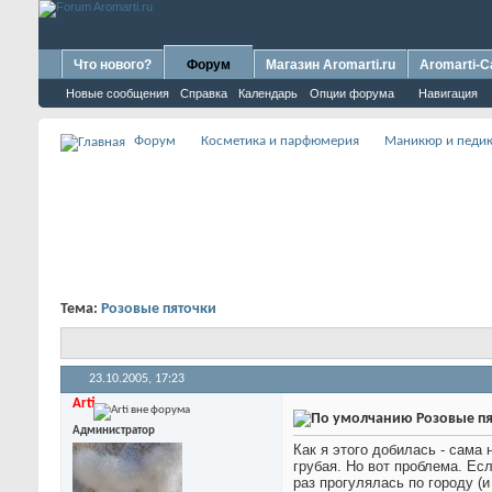
Что нового?
Форум
Магазин Aromarti.ru
Aromarti-C
Новые сообщения
Справка
Календарь
Опции форума
Навигация
Форум
Косметика и парфюмерия
Маникюр и педи
Тема:
Розовые пяточки
23.10.2005,
17:23
Arti
Розовые пя
Администратор
Как я этого добилась - сама
грубая. Но вот проблема. Есл
раз прогулялась по городу (