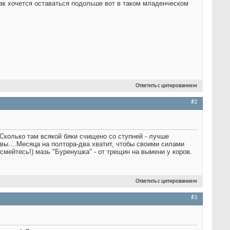
так хочется оставаться подольше вот в таком младенческом
Ответить с цитированием
#2
Сколько там всякой бяки счищено со ступней - лучше
вы....Месяца на полтора-два хватит, чтобы своими силами
 смейтесь!) мазь "Буренушка" - от трещин на вымени у коров.
Ответить с цитированием
#3