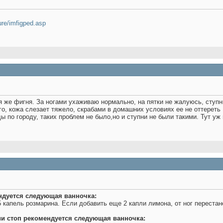
gure/imfigped.asp
 же фигня. За ногами ухаживаю нормально, на пятки не жалуюсь, ступн
го, кожа слезает тяжело, скрабами в домашних условиях ее не оттереть
 по городу, таких проблем не было,но и ступни не были такими. Тут у
ндуется следующая ванночка:
5 капель розмарина. Если добавить еще 2 капли лимона, от ног перестан
и стоп рекомендуется следующая ванночка: