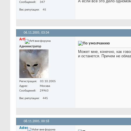
А если всё это дело одномом
Сообщений
347
Вес репутации
45
06.11.2005,
03:34
Arti
Администратор
Может мне, конечно, как гов
и останется. Причем не обяа
Регистрация
03.10.2005
Адрес
Москва
Сообщений
29963
Вес репутации
445
08.11.2005,
00:18
Aster