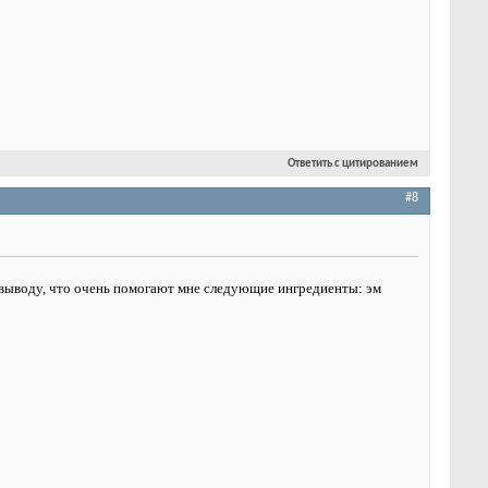
Ответить с цитированием
#8
 выводу, что очень помогают мне следующие ингредиенты: эм