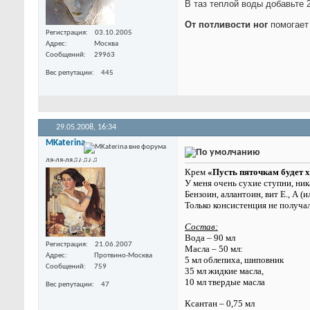
В таз теплой воды добавьте 2
От потливости ног
помогает
Регистрация
03.10.2005
Адрес
Москва
Сообщений
29963
Вес репутации
445
29.05.2008,
16:34
MKaterina
ля-ля-ля♫♪♫♪♫
Крем
«Пусть пяточкам будет 
У меня очень сухие ступни, ни
Бензоин, аллантоин, вит Е., А (
Только консистенция не получал
Состав:
Вода – 90 мл
Регистрация
21.06.2007
Масла – 50 мл:
Адрес
Протвино-Москва
5 мл облепиха, шиповник
Сообщений
759
35 мл жидкие масла,
10 мл твердые масла
Вес репутации
47
Ксантан – 0,75 мл