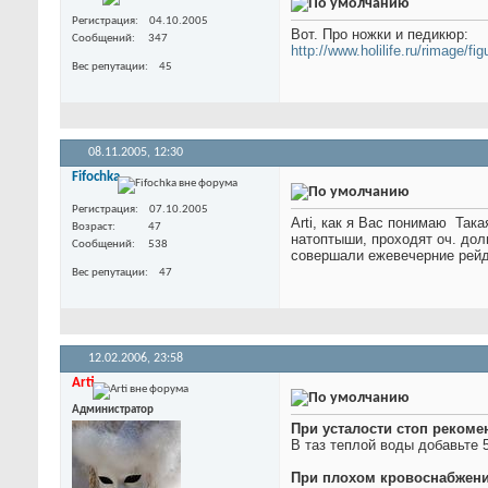
Регистрация
04.10.2005
Вот. Про ножки и педикюр:
Сообщений
347
http://www.holilife.ru/rimage/fi
Вес репутации
45
08.11.2005,
12:30
Fifochka
Регистрация
07.10.2005
Arti, как я Вас понимаю
Такая
Возраст
47
натоптыши, проходят оч. дол
Сообщений
538
совершали ежевечерние рейды
Вес репутации
47
12.02.2006,
23:58
Arti
Администратор
При усталости стоп рекоме
В таз теплой воды добавьте 
При плохом кровоснабжени