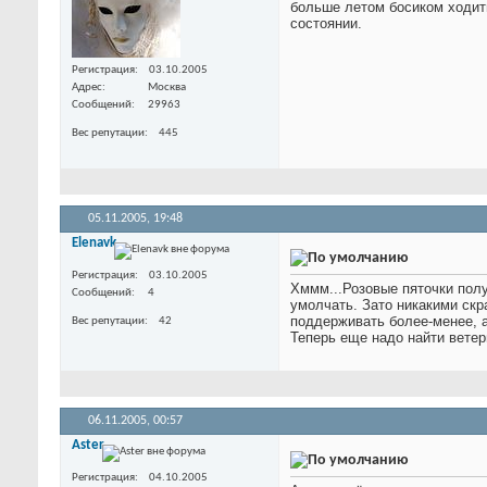
больше летом босиком ходить
состоянии.
Регистрация
03.10.2005
Адрес
Москва
Сообщений
29963
Вес репутации
445
05.11.2005,
19:48
Elenavk
Регистрация
03.10.2005
Хммм...Розовые пяточки полу
Сообщений
4
умолчать. Зато никакими скр
поддерживать более-менее, а 
Вес репутации
42
Теперь еще надо найти ветер
06.11.2005,
00:57
Aster
Регистрация
04.10.2005