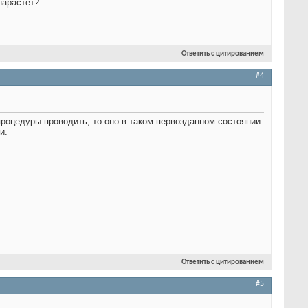
нарастёт?
Ответить с цитированием
#4
 процедуры проводить, то оно в таком первозданном состоянии
и.
Ответить с цитированием
#5