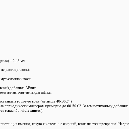
рила) – 2,48 мл
 не растворилось):
эмульсионный воск.
овник) добавила АЕвит.
звела аллантоин+пептиды шёлка.
поставила в горячую воду (не выше 40-50С°!)
ла периодически миксером примерно до 60-50 С°. Затем потихоньку добавила п
уса (спасибо,
violetsunset
).
систенция именно, какую я хотела: не жирный, впитывается прекрасно! Наде