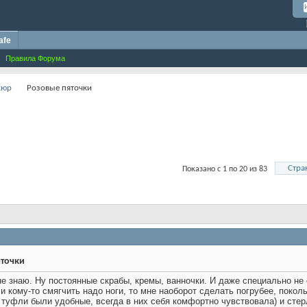
afe
Правила Форума
кюр
Розовые пяточки
Стра
Показано с 1 по 20 из 83
точки
 не знаю. Ну постоянные скрабы, кремы, ванночки. И даже специально не
и кому-то смягчить надо ноги, то мне наоборот сделать погрубее, поколь
и туфли были удобные, всегда в них себя комфортно чувствовала) и сте