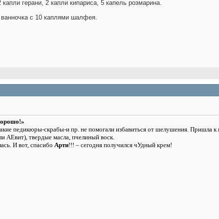
 капли герани, 2 капли кипариса, 5 капель розмарина.
 ванночка с 10 каплями шалфея.
хорошо!»
какие педикюры-скрабы-и пр. не помогали избавиться от шелушения. Пришла к
или АЕвит), твердые масла, пчелиный воск.
ась. И вот, спасибо
Арти
!!! – сегодня получился чУдный крем!