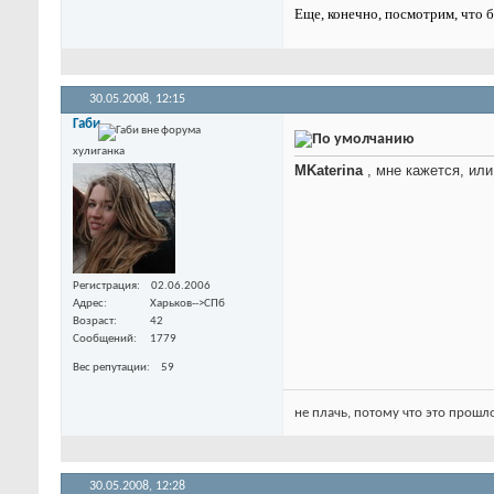
Еще, конечно, посмотрим, что 
30.05.2008,
12:15
Габи
хулиганка
MKaterina
, мне кажется, или
Регистрация
02.06.2006
Адрес
Харьков-->СПб
Возраст
42
Сообщений
1779
Вес репутации
59
не плачь, потому что это прошло
30.05.2008,
12:28