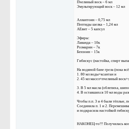
Пчелиный воск – 6 мл
Эмульгирующий воск – 12 мл
Аллантоин – 0,75 мл
Пептиды шелка – 1,24 мл
АЕвит – 5 капсул
Эфиры:
Лаванда – 10к
Розмарин – 7к
Бензоин – 15к
Гибискус (настойка, спирт выпа
На водяной бане грела (пока всё
1. 80 мл воды+ксантан и
2. 45 мл масел+пчелиный воск+
3. В 5 мл масла (облепиха, шип
4. В оставшихся 10 мл воды ра
Чтобы п.п. 3 и 4 были тёплые, 
Соединила п. 1 и 2. Перемешива
и подкрасила настойкой гибиск
НАКОНЕЦ-то!!! Получилась кон