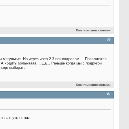
Ответить с цитированием
#6
и мягунькие. Но через часа 2-3 пешкодралом.... Появляются
А ходить больнаааа.... Да... Раньше когда мы с подругой
ж надо выбирать
Ответить с цитированием
#7
ет пахнуть потом.