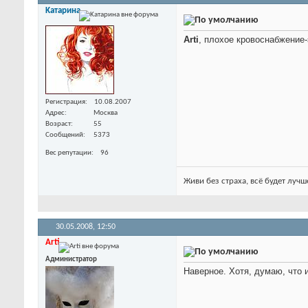
Kатарина
Arti
, плохое кровоснабжение-
Регистрация
10.08.2007
Адрес
Москва
Возраст
55
Сообщений
5373
Вес репутации
96
Живи без страха, всё будет лу
30.05.2008,
12:50
Arti
Администратор
Наверное. Хотя, думаю, что и