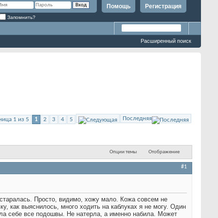
Помощь
Регистрация
Запомнить?
Расширенный поиск
Последняя
ница 1 из 5
1
2
3
4
5
Опции темы
Отображение
#1
 старалась. Просто, видимо, хожу мало. Кожа совсем не
ку, как выяснилось, много ходить на каблуках я не могу. Один
рла себе все подошвы. Не натерла, а именно набила. Может