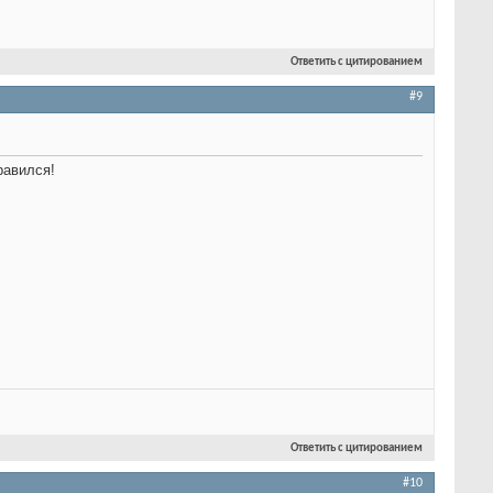
Ответить с цитированием
#9
равился!
Ответить с цитированием
#10