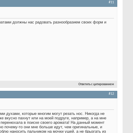
#11
оматами должны нас радовать разнообразием своих форм и
Ответить с цитированием
#12
ими духами, которые многим могут резать нос. Никогда не
ке вкусно пахнут или на моей подруге, например, а на мне
 перенюхала в поиске своего аромата! На данный момент
но почему-то они мне больше идут, чем оригинальные, и
юблю наносить пальчиком на мочки ушей, а не брызгать из