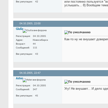
или постоянно пользуется "в
Вес репутации
42
услышать... 8) Вообщем тем
04.10.2005,
22:00
Giulia
Регистрация
04.10.2005
Как-то ну не внушает довери
Адрес
Новосибирск
Возраст
44
Сообщений
115
Вес репутации
43
04.10.2005,
22:47
Aster
Регистрация
04.10.2005
Угу! Не внушает... И дело зде
Сообщений
347
Вес репутации
45