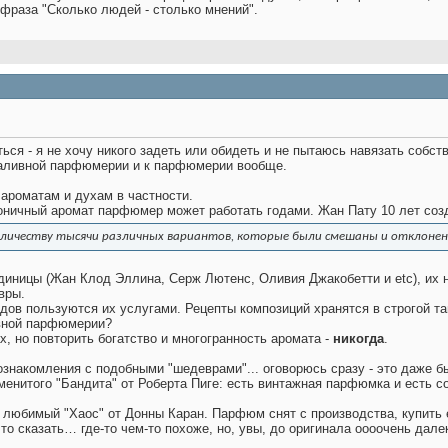
 фраза "Сколько людей - столько мнений".
ься - я не хочу никого задеть или обидеть и не пытаюсь навязать собст
аливной парфюмерии и к парфюмерии вообще.
 ароматам и духам в частности.
оничный аромат парфюмер может работать годами. Жан Пату 10 лет соз
количеству тысячи различных вариантов, которые были смешаны и отклоне
ницы (Жан Клод Эллина, Серж Лютенс, Оливия Джакобетти и etc), их не
вры.
ов пользуются их услугами. Рецепты композиций хранятся в строгой та
ивной парфюмерии?
, но повторить богатство и многогранность аромата -
никогда
.
ознакомления с подобными "шедеврами"... оговорюсь сразу - это даже 
енитого "Бандита" от Роберта Пиге: есть винтажная парфюмка и есть со
о любимый "Хаос" от Донны Каран. Парфюм снят с производства, купить ег
то сказать… где-то чем-то похоже, но, увы, до оригинала оооочень дале