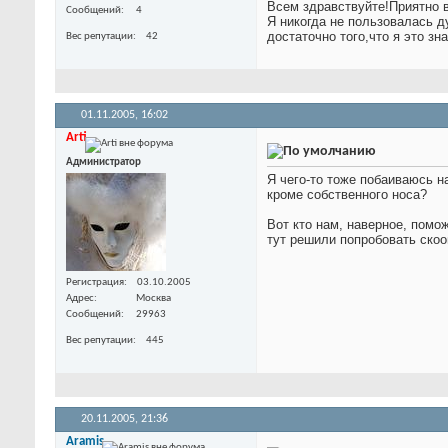
Всем здравствуйте!Приятно 
Сообщений
4
Я никогда не пользовалась д
достаточно того,что я это з
Вес репутации
42
01.11.2005,
16:02
Arti
Администратор
Я чего-то тоже побаиваюсь н
кроме собственного носа?
Вот кто нам, наверное, помо
тут решили попробовать скоо
Регистрация
03.10.2005
Адрес
Москва
Сообщений
29963
Вес репутации
445
20.11.2005,
21:36
Aramis