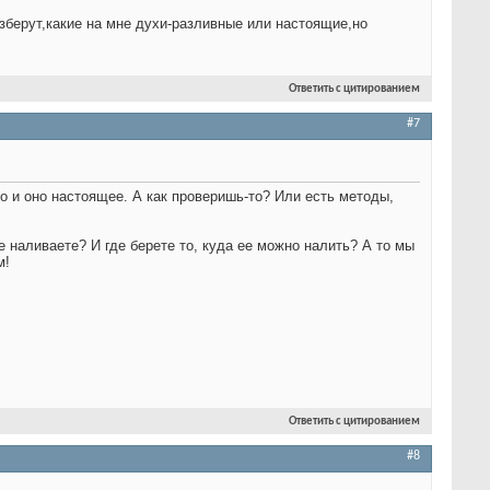
азберут,какие на мне духи-разливные или настоящие,но
Ответить с цитированием
#7
о и оно настоящее. А как проверишь-то? Или есть методы,
 наливаете? И где берете то, куда ее можно налить? А то мы
м!
Ответить с цитированием
#8