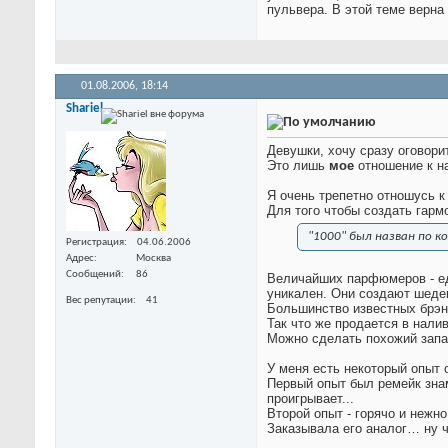
пульвера. В этой теме верна
01.08.2006,
18:14
Shariel
Девушки, хочу сразу оговорит
Это лишь
мое
отношение к н
Я очень трепетно отношусь к
Для того чтобы создать гарм
"1000" был назван по 
Регистрация
04.06.2006
Адрес
Москва
Сообщений
86
Величайших парфюмеров - еди
уникален. Они создают шеде
Вес репутации
41
Большинство известных брэнд
Так что же продается в нал
Можно сделать похожий запах
У меня есть некоторый опыт 
Первый опыт был ремейк знам
проигрывает...
Второй опыт - горячо и нежн
Заказывала его аналог… ну ч