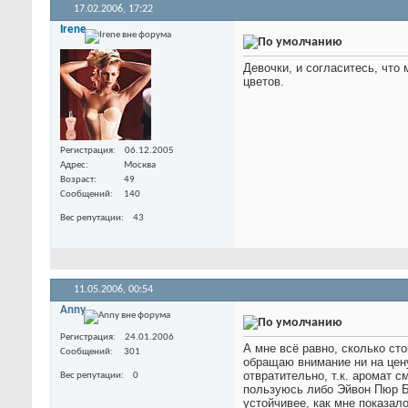
17.02.2006,
17:22
Irene
Девочки, и согласитесь, чт
цветов.
Регистрация
06.12.2005
Адрес
Москва
Возраст
49
Сообщений
140
Вес репутации
43
11.05.2006,
00:54
Anny
Регистрация
24.01.2006
А мне всё равно, сколько ст
Сообщений
301
обращаю внимание ни на цену,
отвратительно, т.к. аромат 
Вес репутации
0
пользуюсь либо Эйвон Пюр 
устойчивее, как мне показал