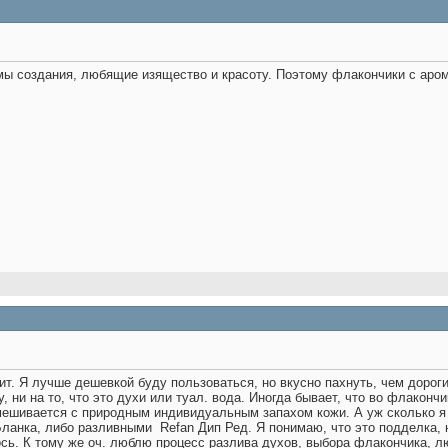
о мы создания, любящие изящество и красоту. Поэтому флакончики с ар
оит. Я лучше дешевкой буду пользоваться, но вкусно пахнуть, чем дорог
 ни на то, что это духи или туал. вода. Иногда бывает, что во флакончи
смешивается с природным индивидуальным запахом кожи. А уж сколько я
Бланка, либо разливными
Refan Дип Ред. Я понимаю, что это подделка, 
ось. К тому же оч. люблю процесс разлива духов, выбора флакончика, л