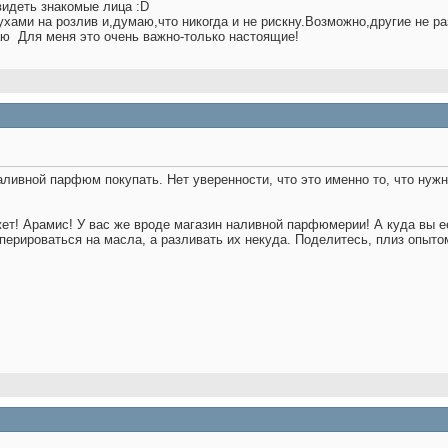
видеть знакомые лица :D
ухами на розлив и,думаю,что никогда и не рискну.Возможно,другие не р
наю
Для меня это очень важно-только настоящие!
аливной парфюм покупать. Нет уверенности, что это именно то, что нужн
жет! Арамис! У вас же вроде магазин наливной парфюмерии! А куда вы ее
перироваться на масла, а разливать их некуда. Поделитесь, плиз опыто