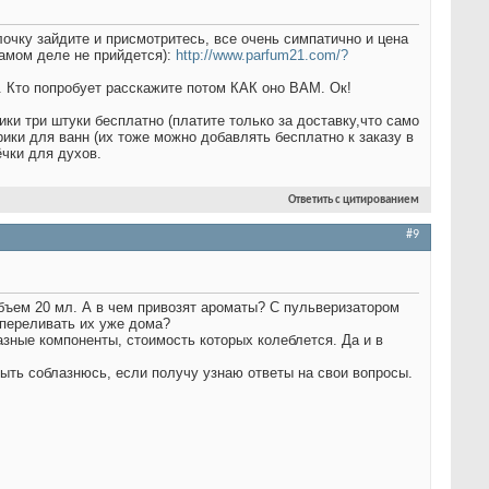
ку зайдите и присмотритесь, все очень симпатично и цена
самом деле не прийдется):
http://www.parfum21.com/?
). Кто попробует расскажите потом КАК оно ВАМ. Ок!
ки три штуки бесплатно (платите только за доставку,что само
рики для ванн (их тоже можно добавлять бесплатно к заказу в
ёчки для духов.
Ответить с цитированием
#9
объем 20 мл. А в чем привозят ароматы? С пульверизатором
 переливать их уже дома?
зные компоненты, стоимость которых колеблется. Да и в
ыть соблазнюсь, если получу узнаю ответы на свои вопросы.