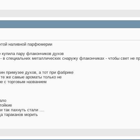
 этой наливной парфюмерии
е купила пару флакончиков духов
х - в специальних металлических снаружу флакончиках - чтобы свет не п
зин примузее духов, а тот при фабрике
е те же самые ароматы только не
не с торговым названием
ало
тойкие
и так пахнуть стали ....
да тараканов морить