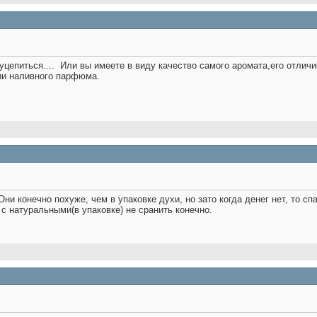
уцепиться....
Или вы имеете в виду качество самого аромата,его отличи
ии наливного парфюма.
 Они конечно похуже, чем в упаковке духи, но зато когда денег нет, то 
 с натуральными(в упаковке) не сранить конечно.