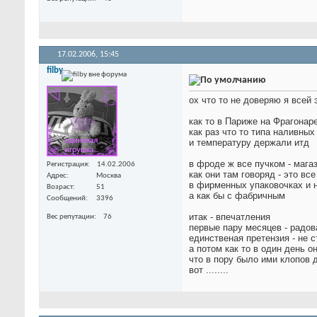
17.02.2006,
15:45
filby
ох что то не доверяю я всей
как то в Париже на Фрагонар
как раз что то типа наливны
и температуру держали итд
в фроде ж все пучком - мага
Регистрация
14.02.2006
как они там говоряд - это вс
Адрес
Москва
в фирменных упаковочках и 
Возраст
51
а как бы с фабричным
Сообщений
3396
итак - впечатления
Вес репутации
76
первые пару месяцев - радов
единственая претензия - не с
а потом как то в один день он
что в пору было ими клопов 
вот ........