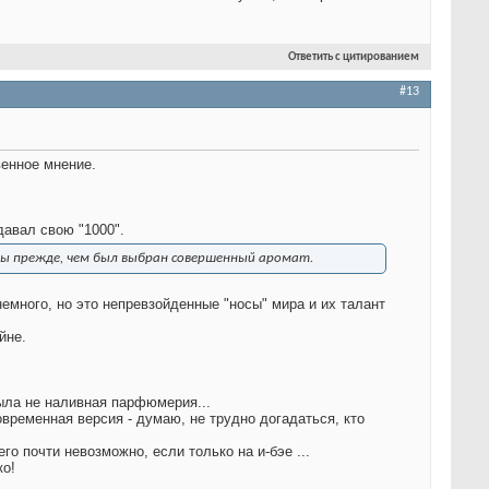
Ответить с цитированием
#13
венное мнение.
давал свою "1000".
ны прежде, чем был выбран совершенный аромат.
много, но это непревзойденные "носы" мира и их талант
йне.
была не наливная парфюмерия...
временная версия - думаю, не трудно догадаться, кто
о почти невозможно, если только на и-бэе ...
ко!