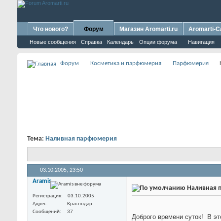
Что нового?
Форум
Магазин Aromarti.ru
Aromarti-C
Новые сообщения
Справка
Календарь
Опции форума
Навигация
Форум
Косметика и парфюмерия
Парфюмерия
Тема:
Наливная парфюмерия
03.10.2005,
23:50
Aramis
Наливная 
Регистрация
03.10.2005
Адрес
Краснодар
Сообщений
37
Доброго времени суток!
В эт