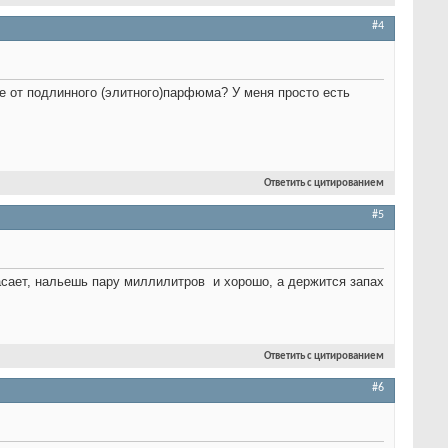
#4
е от подлинного (элитного)парфюма? У меня просто есть
Ответить с цитированием
#5
спасает, нальешь пару миллилитров
и хорошо, а держится запах
Ответить с цитированием
#6