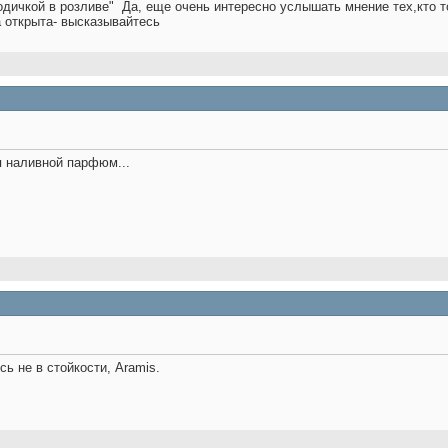
одичкой в розливе"
Да, еще очень интересно услышать мнение тех,кто т
а открыта- высказывайтесь
я наливной парфюм...
сь не в стойкости, Aramis.