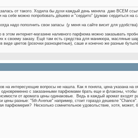
азалась от такого. Ходила бы духи каждый день меняла
даю ВСЕМ ссылоч
и на себе можно попробовать дёшево и "сердито" (думаю сердиться на 
когда надо пополнить свои запасы
(у меня на сайте висит для удобства
о в этом интернет-магазине наливного парфюма можно заказывать пробни
е их к своему заказу. Ещё там есть средства для маникюра, масляные ша
в виде цветов (розочки разноцветные), саше и конечно же разные бутыл
тов на интересующие вопросы не нашла. Как я поняла, цена указана на 
 одновременно с заказанными парфюмами брать еще и флаконы, чтобы
висимости от аромата цены одинаковые.
Ведь в каждый аромат входят ра
и цены разные: "5th Avenue" например, стоит гораздо дешевле "Chance".
вная парфюмерия?
Несколько сомнительное удовольствие, хотя, может, б