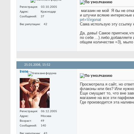
Регистрация
03.10.2005
магазин не мой
Я бы не отк
Адрес
Краснодар
и штучки всякие интересные 
Сообщений
37
prt=Virgonat
Сама использую эту ссылку 
Вес репутации
42
Да, девы! Самое приятное,чт
по себе ...) либо добавляет
общем количестве =3), мыло 
25.01.2006,
15:52
Irene
Просмотрела я сайт, но отве
флаконы или без? Или нужно
Еще смущает то, что вне за
магазине на все эти парфюмк
Где производится эта нали
Регистрация
06.12.2005
Адрес
Москва
Возраст
49
Сообщений
140
Вес репутации
43