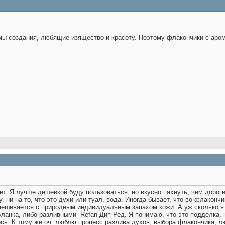
о мы создания, любящие изящество и красоту. Поэтому флакончики с ар
оит. Я лучше дешевкой буду пользоваться, но вкусно пахнуть, чем дорог
 ни на то, что это духи или туал. вода. Иногда бывает, что во флакончи
смешивается с природным индивидуальным запахом кожи. А уж сколько я
Бланка, либо разливными
Refan Дип Ред. Я понимаю, что это подделка, 
ось. К тому же оч. люблю процесс разлива духов, выбора флакончика, л