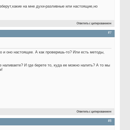
азберут,какие на мне духи-разливные или настоящие,но
Ответить с цитированием
#7
о и оно настоящее. А как проверишь-то? Или есть методы,
 наливаете? И где берете то, куда ее можно налить? А то мы
м!
Ответить с цитированием
#8