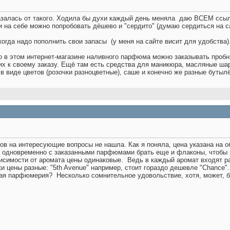
азалась от такого. Ходила бы духи каждый день меняла
даю ВСЕМ ссылоч
и на себе можно попробовать дёшево и "сердито" (думаю сердиться на 
когда надо пополнить свои запасы
(у меня на сайте висит для удобства
о в этом интернет-магазине наливного парфюма можно заказывать пробни
е их к своему заказу. Ещё там есть средства для маникюра, масляные ша
в виде цветов (розочки разноцветные), саше и конечно же разные бутыл
тов на интересующие вопросы не нашла. Как я поняла, цена указана на 
 одновременно с заказанными парфюмами брать еще и флаконы, чтобы
висимости от аромата цены одинаковые.
Ведь в каждый аромат входят ра
и цены разные: "5th Avenue" например, стоит гораздо дешевле "Chance".
вная парфюмерия?
Несколько сомнительное удовольствие, хотя, может, б