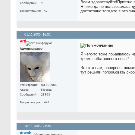
Всем здравствуйте!Приятно 
Сообщений
4
Я никогда не пользовалась д
достаточно того,что я это з
Вес репутации
42
01.11.2005,
16:02
Arti
Администратор
Я чего-то тоже побаиваюсь н
кроме собственного носа?
Вот кто нам, наверное, помо
тут решили попробовать скоо
Регистрация
03.10.2005
Адрес
Москва
Сообщений
29963
Вес репутации
445
20.11.2005,
21:36
Aramis