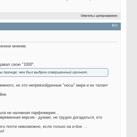
Ответить с цитированием
#13
венное мнение.
давал свою "1000".
ны прежде, чем был выбран совершенный аромат.
много, но это непревзойденные "носы" мира и их талант
йне.
была не наливная парфюмерия...
временная версия - думаю, не трудно догадаться, кто
о почти невозможно, если только на и-бэе ...
ко!