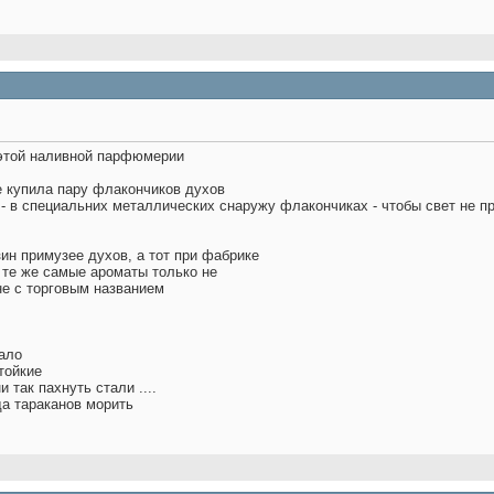
 этой наливной парфюмерии
е купила пару флакончиков духов
х - в специальних металлических снаружу флакончиках - чтобы свет не п
зин примузее духов, а тот при фабрике
е те же самые ароматы только не
не с торговым названием
ало
тойкие
и так пахнуть стали ....
да тараканов морить