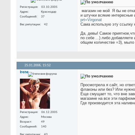
Регистрация
03.10.2005
магазин не мой
Я бы не отк
Адрес
Краснодар
и штучки всякие интересные 
Сообщений
37
prt=Virgonat
Сама использую эту ссылку 
Вес репутации
42
Да, девы! Самое приятное,чт
по себе ...) либо добавляет
общем количестве =3), мыло 
25.01.2006,
15:52
Irene
Просмотрела я сайт, но отве
флаконы или без? Или нужно
Еще смущает то, что вне за
магазине на все эти парфюмк
Где производится эта нали
Регистрация
06.12.2005
Адрес
Москва
Возраст
49
Сообщений
140
Вес репутации
43