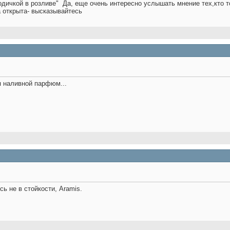
одичкой в розливе"
Да, еще очень интересно услышать мнение тех,кто т
а открыта- высказывайтесь
я наливной парфюм...
сь не в стойкости, Aramis.