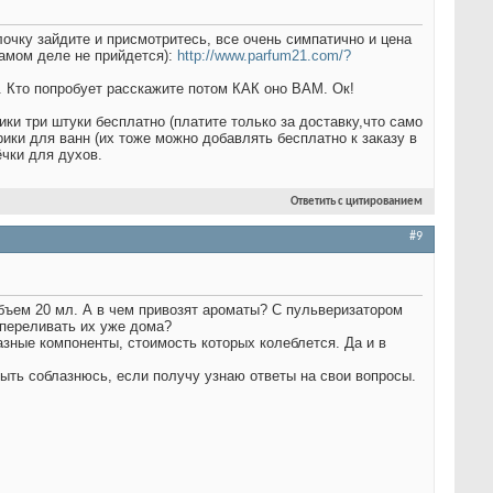
ку зайдите и присмотритесь, все очень симпатично и цена
самом деле не прийдется):
http://www.parfum21.com/?
). Кто попробует расскажите потом КАК оно ВАМ. Ок!
ки три штуки бесплатно (платите только за доставку,что само
рики для ванн (их тоже можно добавлять бесплатно к заказу в
ёчки для духов.
Ответить с цитированием
#9
объем 20 мл. А в чем привозят ароматы? С пульверизатором
 переливать их уже дома?
зные компоненты, стоимость которых колеблется. Да и в
ыть соблазнюсь, если получу узнаю ответы на свои вопросы.