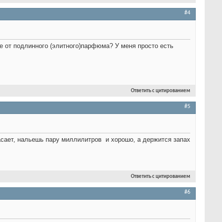
#4
е от подлинного (элитного)парфюма? У меня просто есть
Ответить с цитированием
#5
спасает, нальешь пару миллилитров
и хорошо, а держится запах
Ответить с цитированием
#6