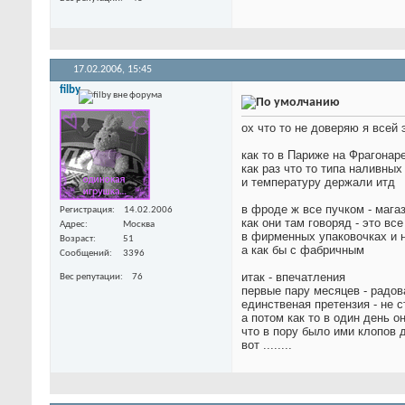
17.02.2006,
15:45
filby
ох что то не доверяю я всей
как то в Париже на Фрагонар
как раз что то типа наливны
и температуру держали итд
в фроде ж все пучком - мага
Регистрация
14.02.2006
как они там говоряд - это вс
Адрес
Москва
в фирменных упаковочках и 
Возраст
51
а как бы с фабричным
Сообщений
3396
итак - впечатления
Вес репутации
76
первые пару месяцев - радов
единственая претензия - не с
а потом как то в один день он
что в пору было ими клопов 
вот ........