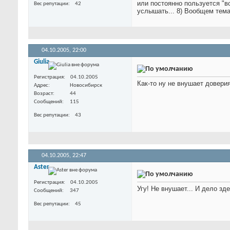
или постоянно пользуется "в
Вес репутации
42
услышать... 8) Вообщем тем
04.10.2005,
22:00
Giulia
Регистрация
04.10.2005
Как-то ну не внушает довери
Адрес
Новосибирск
Возраст
44
Сообщений
115
Вес репутации
43
04.10.2005,
22:47
Aster
Регистрация
04.10.2005
Угу! Не внушает... И дело зде
Сообщений
347
Вес репутации
45