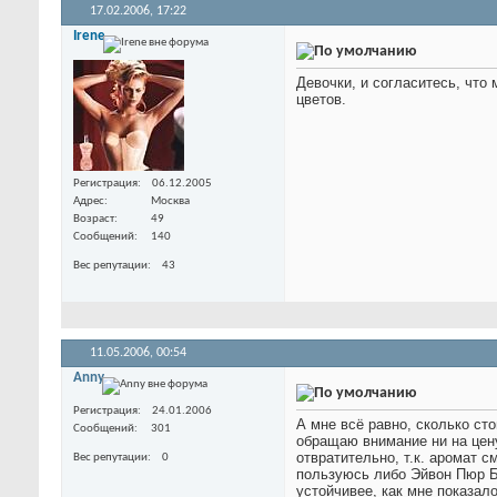
17.02.2006,
17:22
Irene
Девочки, и согласитесь, чт
цветов.
Регистрация
06.12.2005
Адрес
Москва
Возраст
49
Сообщений
140
Вес репутации
43
11.05.2006,
00:54
Anny
Регистрация
24.01.2006
А мне всё равно, сколько ст
Сообщений
301
обращаю внимание ни на цену,
отвратительно, т.к. аромат 
Вес репутации
0
пользуюсь либо Эйвон Пюр 
устойчивее, как мне показал