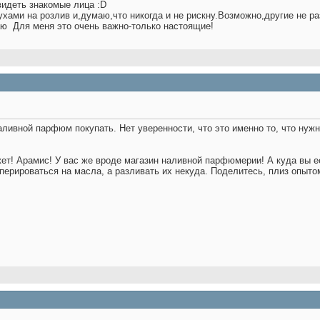
видеть знакомые лица :D
ухами на розлив и,думаю,что никогда и не рискну.Возможно,другие не р
наю
Для меня это очень важно-только настоящие!
аливной парфюм покупать. Нет уверенности, что это именно то, что нужн
жет! Арамис! У вас же вроде магазин наливной парфюмерии! А куда вы ее
перироваться на масла, а разливать их некуда. Поделитесь, плиз опыто