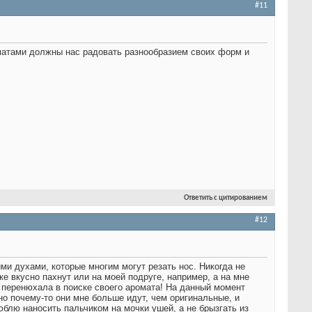
#11
оматами должны нас радовать разнообразием своих форм и
Ответить с цитированием
#12
ими духами, которые многим могут резать нос. Никогда не
ке вкусно пахнут или на моей подруге, например, а на мне
 перенюхала в поиске своего аромата! На данный момент
но почему-то они мне больше идут, чем оригинальные, и
юблю наносить пальчиком на мочки ушей, а не брызгать из