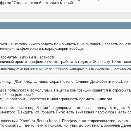
 фраза "Сколько людей - столько мнений".
ься - я не хочу никого задеть или обидеть и не пытаюсь навязать собст
аливной парфюмерии и к парфюмерии вообще.
 ароматам и духам в частности.
оничный аромат парфюмер может работать годами. Жан Пату 10 лет соз
количеству тысячи различных вариантов, которые были смешаны и отклоне
ницы (Жан Клод Эллина, Серж Лютенс, Оливия Джакобетти и etc), их не
вры.
ов пользуются их услугами. Рецепты композиций хранятся в строгой та
ивной парфюмерии?
, но повторить богатство и многогранность аромата -
никогда
.
ознакомления с подобными "шедеврами"... оговорюсь сразу - это даже 
енитого "Бандита" от Роберта Пиге: есть винтажная парфюмка и есть со
о любимый "Хаос" от Донны Каран. Парфюм снят с производства, купить ег
то сказать… где-то чем-то похоже, но, увы, до оригинала оооочень дале