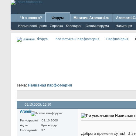
Что нового?
Форум
Магазин Aromarti.ru
Aromarti-C
Новые сообщения
Справка
Календарь
Опции форума
Навигация
Форум
Косметика и парфюмерия
Парфюмерия
Тема:
Наливная парфюмерия
03.10.2005,
23:50
Aramis
Наливная 
Регистрация
03.10.2005
Адрес
Краснодар
Сообщений
37
Доброго времени суток!
В эт