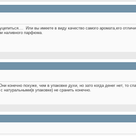
уцепиться....
Или вы имеете в виду качество самого аромата,его отличи
ии наливного парфюма.
 Они конечно похуже, чем в упаковке духи, но зато когда денег нет, то 
 с натуральными(в упаковке) не сранить конечно.