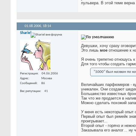
пульвера. В этой теме верна
01.08.2006,
18:14
Shariel
Девушки, хочу сразу оговорит
Это лишь
мое
отношение к н
Я очень трепетно отношусь к
Для того чтобы создать гарм
"1000" был назван по 
Регистрация
04.06.2006
Адрес
Москва
Сообщений
86
Величайших парфюмеров - еди
уникален. Они создают шеде
Вес репутации
41
Большинство известных брэнд
Так что же продается в нал
Можно сделать похожий запах
У меня есть некоторый опыт 
Первый опыт был ремейк знам
проигрывает...
Второй опыт - горячо и нежн
Заказывала его аналог… ну ч