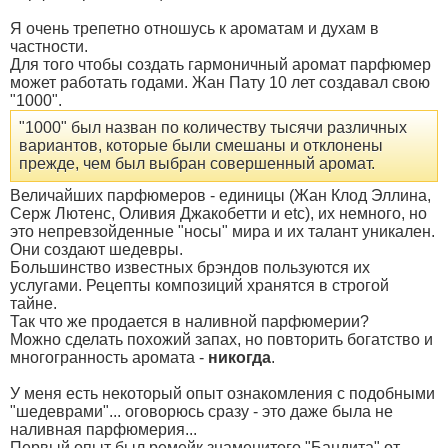
Я очень трепетно отношусь к ароматам и духам в
частности.
Для того чтобы создать гармоничный аромат парфюмер
может работать годами. Жан Пату 10 лет создавал свою
"1000".
"1000" был назван по количеству тысячи различных
вариантов, которые были смешаны и отклонены
прежде, чем был выбран совершенный аромат.
Величайших парфюмеров - единицы (Жан Клод Эллина,
Серж Лютенс, Оливия Джакобетти и etc), их немного, но
это непревзойденные "носы" мира и их талант уникален.
Они создают шедевры.
Большинство известных брэндов пользуются их
услугами. Рецепты композиций хранятся в строгой
тайне.
Так что же продается в наливной парфюмерии?
Можно сделать похожий запах, но повторить богатство и
многогранность аромата -
никогда
.
У меня есть некоторый опыт ознакомления с подобными
"шедеврами"... оговорюсь сразу - это даже была не
наливная парфюмерия...
Первый опыт был ремейк знаменитого "Бандита" от