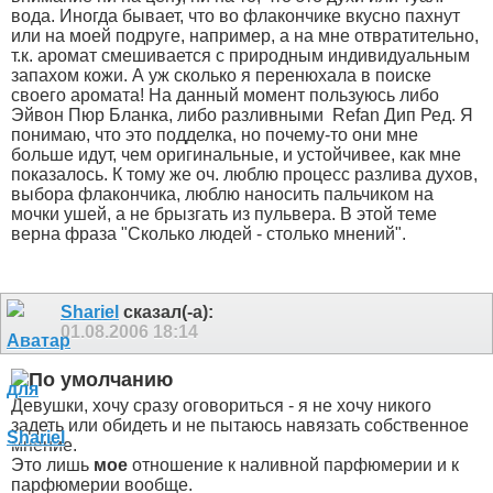
вода. Иногда бывает, что во флакончике вкусно пахнут
или на моей подруге, например, а на мне отвратительно,
т.к. аромат смешивается с природным индивидуальным
запахом кожи. А уж сколько я перенюхала в поиске
своего аромата! На данный момент пользуюсь либо
Эйвон Пюр Бланка, либо разливными
Refan Дип Ред. Я
понимаю, что это подделка, но почему-то они мне
больше идут, чем оригинальные, и устойчивее, как мне
показалось. К тому же оч. люблю процесс разлива духов,
выбора флакончика, люблю наносить пальчиком на
мочки ушей, а не брызгать из пульвера. В этой теме
верна фраза "Сколько людей - столько мнений".
Shariel
сказал(-а):
01.08.2006
18:14
Девушки, хочу сразу оговориться - я не хочу никого
задеть или обидеть и не пытаюсь навязать собственное
мнение.
Это лишь
мое
отношение к наливной парфюмерии и к
парфюмерии вообще.