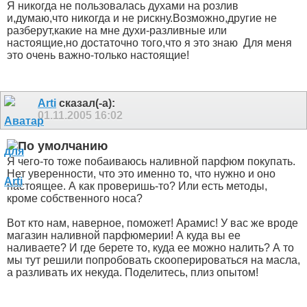
Я никогда не пользовалась духами на розлив
и,думаю,что никогда и не рискну.Возможно,другие не
разберут,какие на мне духи-разливные или
настоящие,но достаточно того,что я это знаю
Для меня
это очень важно-только настоящие!
Arti
сказал(-а):
01.11.2005
16:02
Я чего-то тоже побаиваюсь наливной парфюм покупать.
Нет уверенности, что это именно то, что нужно и оно
настоящее. А как проверишь-то? Или есть методы,
кроме собственного носа?
Вот кто нам, наверное, поможет! Арамис! У вас же вроде
магазин наливной парфюмерии! А куда вы ее
наливаете? И где берете то, куда ее можно налить? А то
мы тут решили попробовать скооперироваться на масла,
а разливать их некуда. Поделитесь, плиз опытом!