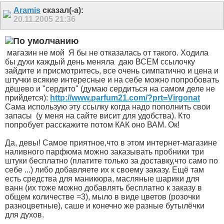
Aramis
сказал(-а):
20.11.2005
21:36
магазин не мой
Я бы не отказалась от такого. Ходила
бы духи каждый день меняла
даю ВСЕМ ссылочку
зайдите и присмотритесь, все очень симпатично и цена и
штучки всякие интересные и на себе можно попробовать
дёшево и "сердито" (думаю сердиться на самом деле не
прийдется):
http://www.parfum21.com/?prt=Virgonat
Сама использую эту ссылку когда надо пополнить свои
запасы
(у меня на сайте висит для удобства). Кто
попробует расскажите потом КАК оно ВАМ. Ок!
Да, девы! Самое приятное,что в этом интернет-магазине
наливного парфюма можно заказывать пробники три
штуки бесплатно (платите только за доставку,что само по
себе ...) либо добавляете их к своему заказу. Ещё там
есть средства для маникюра, масляные шарики для
ванн (их тоже можно добавлять бесплатно к заказу в
общем количестве =3), мыло в виде цветов (розочки
разноцветные), саше и конечно же разные бутылёчки
для духов.