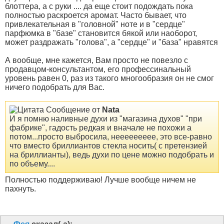
блоттера, а с руки .... да еще стоит подождать пока
полностью раскроется аромат. Часто бывает, что
привлекательная в "головной" ноте и в "сердце"
парфюмка в "базе" становится бякой или наоборот,
может раздражать "голова", а "сердце" и "база" нравятся
А вообще, мне кажется, Вам просто не повезло с
продавцом-консультантом, его профессинальный
уровень равен 0, раз из такого многообразия он не смог
ничего подобрать для Вас.
Сообщение от
Nata
И я помню наливные духи из "магазина духов" "при
фабрике", гадость редкая и вначале не похожи а
потом...просто выбросила, неееееееее, это все-равно
что вместо бриллиантов стекла носить( с претензией
на бриллианты), ведь духи по цене можно подобрать и
по объему....
Полностью поддерживаю! Лучше вообще ничем не
пахнуть.