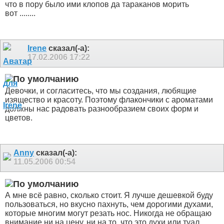
что в пору было ими клопов да тараканов морить
вот ........
Irene
сказал(-а):
17.02.2006
17:22
Девочки, и согласитесь, что мы создания, любящие
изящество и красоту. Поэтому флакончики с ароматами
должны нас радовать разнообразием своих форм и
цветов.
Anny
сказал(-а):
11.05.2006
00:54
А мне всё равно, сколько стоит. Я лучше дешевкой буду
пользоваться, но вкусно пахнуть, чем дорогими духами,
которые многим могут резать нос. Никогда не обращаю
внимание ни на цену, ни на то, что это духи или туал.