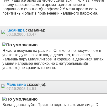
Нуу...надо же было за что-то уцепиться....
Или вы имеете
в виду качество самого аромата,его отличие от
подлинного (элитного)парфюма? У меня просто есть
позитивный опыт в применении наливного парфюма.
Касандра
сказал(-а):
06.10.2005
16:47
Я часто покупаю на разлив
. Они конечно похуже, чем в
упаковке духи, но зато когда денег нет, то спасает,
нальешь пару миллилитров
и хорошо, а держится запах
у меня например неплохо, но с натуральными(в
упаковке) не сранить конечно.
Мальвина
сказал(-а):
07.10.2005
14:51
Всем здравствуйте!Приятно видеть знакомые лица :D