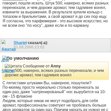
говорит, пошли искать. Штук 500, наверно, всяких разных
перенюхали, и чем дороже аромат, тем гадливее вонял,
извините за выражения. В результате купили кольцо с
топазом и брильянтами, а свой аромат я до сих пор ищу.
Я согласна, что парфюмерия - это высокое искусство, но
не всем оно "по носу", даже если и по карману.
Shariel
сказал(-а):
01.08.2006
23:02
Сообщение от
Anny
Штук 500, наверно, всяких разных перенюхали, и чем
дороже аромат, тем гадливее вонял
C пятистами штуками Вы, наверное, пошутили?
По-моему, просто нереально столько перенюхать за
один раз, даже "натренированый" нос вырубится на 10-
ом - 15 флаконе
Людям, которые никак не могут подобрать для себя
аромат, профессионалы советуют не пробовать больше
двух ароматов за один раз. Причем нюхать их нужно не с