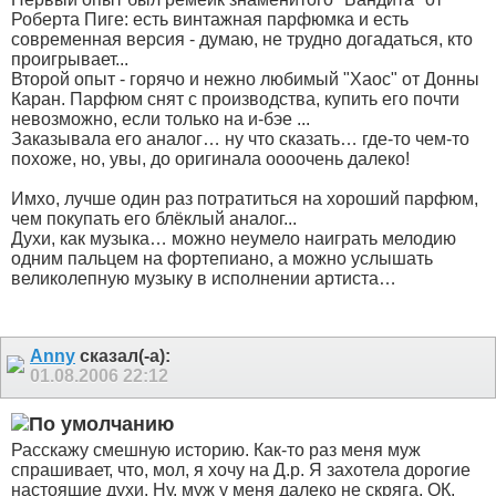
Роберта Пиге: есть винтажная парфюмка и есть
современная версия - думаю, не трудно догадаться, кто
проигрывает...
Второй опыт - горячо и нежно любимый "Хаос" от Донны
Каран. Парфюм снят с производства, купить его почти
невозможно, если только на и-бэе ...
Заказывала его аналог… ну что сказать… где-то чем-то
похоже, но, увы, до оригинала оооочень далеко!
Имхо, лучше один раз потратиться на хороший парфюм,
чем покупать его блёклый аналог...
Духи, как музыка… можно неумело наиграть мелодию
одним пальцем на фортепиано, а можно услышать
великолепную музыку в исполнении артиста…
Anny
сказал(-а):
01.08.2006
22:12
Расскажу смешную историю. Как-то раз меня муж
спрашивает, что, мол, я хочу на Д.р. Я захотела дорогие
настоящие
духи. Ну, муж у меня далеко не скряга, ОК,