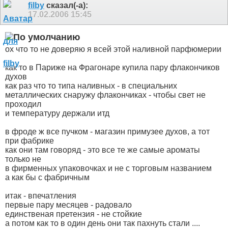
filby
сказал(-а):
17.02.2006
15:45
ох что то не доверяю я всей этой наливной парфюмерии
как то в Париже на Фрагонаре купила пару флакончиков
духов
как раз что то типа наливных - в специальних
металлических снаружу флакончиках - чтобы свет не
проходил
и температуру держали итд
в фроде ж все пучком - магазин примузее духов, а тот
при фабрике
как они там говоряд - это все те же самые ароматы
только не
в фирменных упаковочках и не с торговым названием
а как бы с фабричным
итак - впечатления
первые пару месяцев - радовало
единственая претензия - не стойкие
а потом как то в один день они так пахнуть стали ....