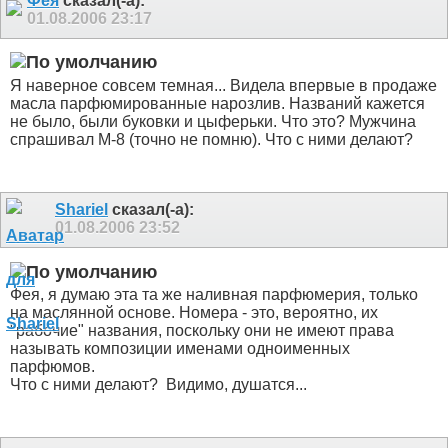
Фея
сказал(-а):
01.08.2006
23:17
Я наверное совсем темная... Видела впервые в продаже
масла парфюмированные нарозлив. Названий кажется
не было, были буковки и цыферьки. Что это? Мужчина
спрашивал М-8 (точно не помню). Что с ними делают?
Shariel
сказал(-а):
01.08.2006
23:52
Фея, я думаю эта та же наливная парфюмерия, только
на маслянной основе. Номера - это, вероятно, их
"рабочие" названия, поскольку они не имеют права
называть композиции именами одноименных
парфюмов.
Что с ними делают?
Видимо, душатся...