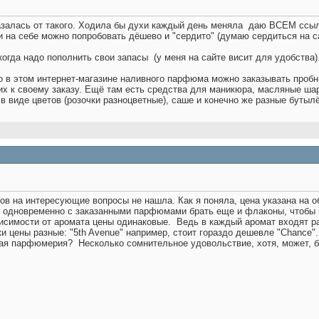
азалась от такого. Ходила бы духи каждый день меняла
даю ВСЕМ ссылоч
и на себе можно попробовать дёшево и "сердито" (думаю сердиться на 
когда надо пополнить свои запасы
(у меня на сайте висит для удобства
о в этом интернет-магазине наливного парфюма можно заказывать пробни
е их к своему заказу. Ещё там есть средства для маникюра, масляные ша
в виде цветов (розочки разноцветные), саше и конечно же разные бутыл
тов на интересующие вопросы не нашла. Как я поняла, цена указана на 
 одновременно с заказанными парфюмами брать еще и флаконы, чтобы
висимости от аромата цены одинаковые.
Ведь в каждый аромат входят ра
и цены разные: "5th Avenue" например, стоит гораздо дешевле "Chance".
вная парфюмерия?
Несколько сомнительное удовольствие, хотя, может, б