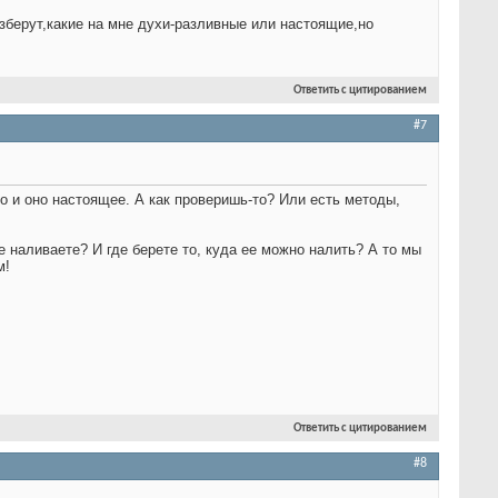
азберут,какие на мне духи-разливные или настоящие,но
Ответить с цитированием
#7
о и оно настоящее. А как проверишь-то? Или есть методы,
 наливаете? И где берете то, куда ее можно налить? А то мы
м!
Ответить с цитированием
#8