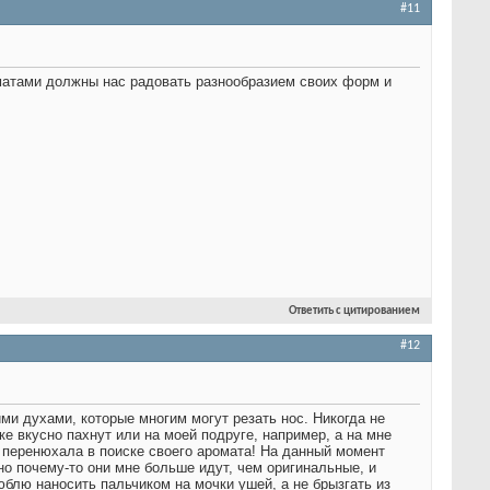
#11
оматами должны нас радовать разнообразием своих форм и
Ответить с цитированием
#12
ими духами, которые многим могут резать нос. Никогда не
ке вкусно пахнут или на моей подруге, например, а на мне
 перенюхала в поиске своего аромата! На данный момент
но почему-то они мне больше идут, чем оригинальные, и
юблю наносить пальчиком на мочки ушей, а не брызгать из