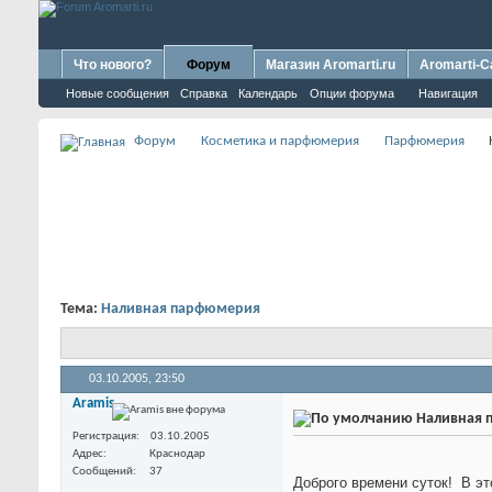
Что нового?
Форум
Магазин Aromarti.ru
Aromarti-C
Новые сообщения
Справка
Календарь
Опции форума
Навигация
Форум
Косметика и парфюмерия
Парфюмерия
Тема:
Наливная парфюмерия
03.10.2005,
23:50
Aramis
Наливная 
Регистрация
03.10.2005
Адрес
Краснодар
Сообщений
37
Доброго времени суток!
В эт