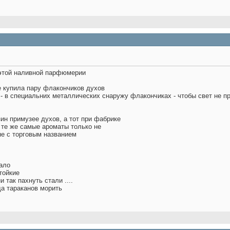
 этой наливной парфюмерии
е купила пару флакончиков духов
х - в специальних металлических снаружу флакончиках - чтобы свет не п
зин примузее духов, а тот при фабрике
е те же самые ароматы только не
не с торговым названием
ало
тойкие
и так пахнуть стали ....
да тараканов морить