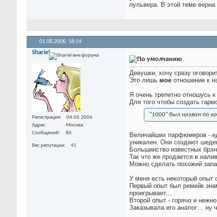
пульвера. В этой теме верна
01.08.2006,
18:14
Shariel
Девушки, хочу сразу оговорит
Это лишь
мое
отношение к н
Я очень трепетно отношусь к
Для того чтобы создать гарм
"1000" был назван по 
Регистрация
04.06.2006
Адрес
Москва
Сообщений
86
Величайших парфюмеров - еди
уникален. Они создают шеде
Вес репутации
41
Большинство известных брэнд
Так что же продается в нал
Можно сделать похожий запах
У меня есть некоторый опыт 
Первый опыт был ремейк знам
проигрывает...
Второй опыт - горячо и нежн
Заказывала его аналог… ну ч