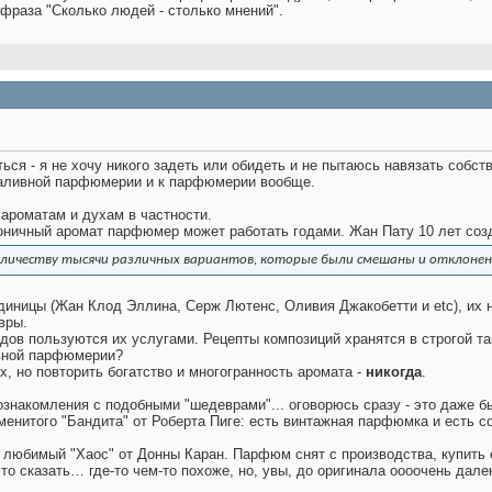
 фраза "Сколько людей - столько мнений".
ься - я не хочу никого задеть или обидеть и не пытаюсь навязать собст
аливной парфюмерии и к парфюмерии вообще.
 ароматам и духам в частности.
оничный аромат парфюмер может работать годами. Жан Пату 10 лет соз
количеству тысячи различных вариантов, которые были смешаны и отклоне
ницы (Жан Клод Эллина, Серж Лютенс, Оливия Джакобетти и etc), их не
вры.
ов пользуются их услугами. Рецепты композиций хранятся в строгой та
ивной парфюмерии?
, но повторить богатство и многогранность аромата -
никогда
.
ознакомления с подобными "шедеврами"... оговорюсь сразу - это даже 
енитого "Бандита" от Роберта Пиге: есть винтажная парфюмка и есть со
о любимый "Хаос" от Донны Каран. Парфюм снят с производства, купить ег
то сказать… где-то чем-то похоже, но, увы, до оригинала оооочень дале