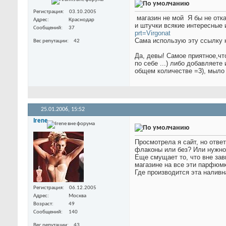
Регистрация
03.10.2005
магазин не мой
Я бы не отк
Адрес
Краснодар
и штучки всякие интересные 
Сообщений
37
prt=Virgonat
Сама использую эту ссылку 
Вес репутации
42
Да, девы! Самое приятное,чт
по себе ...) либо добавляет
общем количестве =3), мыло 
25.01.2006,
15:52
Irene
Просмотрела я сайт, но отве
флаконы или без? Или нужно
Еще смущает то, что вне за
магазине на все эти парфюмк
Где производится эта нали
Регистрация
06.12.2005
Адрес
Москва
Возраст
49
Сообщений
140
Вес репутации
43