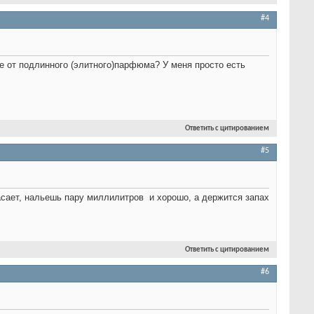
#4
е от подлинного (элитного)парфюма? У меня просто есть
Ответить с цитированием
#5
спасает, нальешь пару миллилитров
и хорошо, а держится запах
Ответить с цитированием
#6