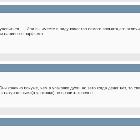
уцепиться....
Или вы имеете в виду качество самого аромата,его отличи
ии наливного парфюма.
 Они конечно похуже, чем в упаковке духи, но зато когда денег нет, то 
 с натуральными(в упаковке) не сранить конечно.