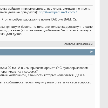
ку зайдите и присмотритесь, все очень симпатично и цена
самом деле не прийдется):
http://www.parfum21.com/?
). Кто попробует расскажите потом КАК оно ВАМ. Ок!
ки три штуки бесплатно (платите только за доставку,что само
рики для ванн (их тоже можно добавлять бесплатно к заказу в
ёчки для духов.
Ответить с цитированием
#9
объем 20 мл. А в чем привозят ароматы? С пульверизатором
 переливать их уже дома?
зные компоненты, стоимость которых колеблется. Да и в
ыть соблазнюсь, если получу узнаю ответы на свои вопросы.