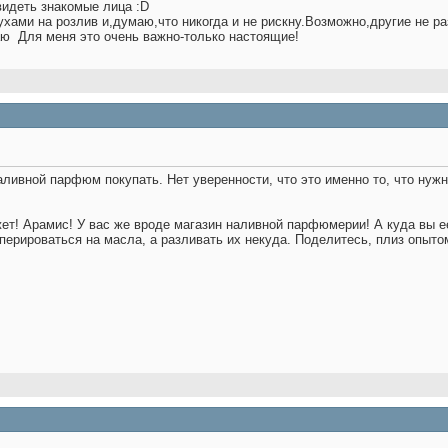
видеть знакомые лица :D
ухами на розлив и,думаю,что никогда и не рискну.Возможно,другие не р
наю
Для меня это очень важно-только настоящие!
аливной парфюм покупать. Нет уверенности, что это именно то, что нужн
жет! Арамис! У вас же вроде магазин наливной парфюмерии! А куда вы ее
перироваться на масла, а разливать их некуда. Поделитесь, плиз опыто