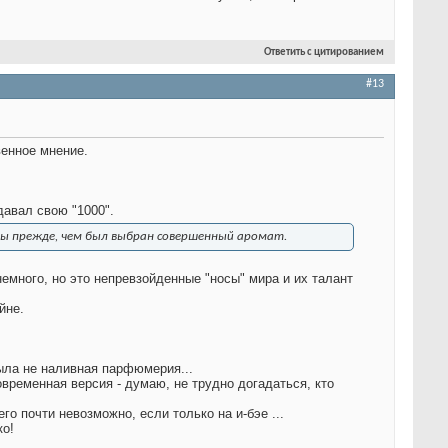
Ответить с цитированием
#13
венное мнение.
давал свою "1000".
ны прежде, чем был выбран совершенный аромат.
много, но это непревзойденные "носы" мира и их талант
йне.
была не наливная парфюмерия...
временная версия - думаю, не трудно догадаться, кто
о почти невозможно, если только на и-бэе ...
ко!