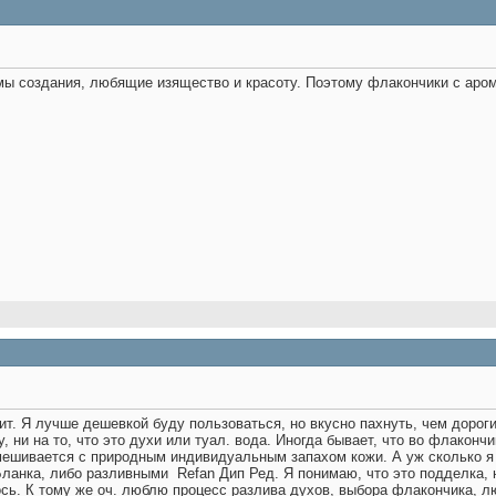
о мы создания, любящие изящество и красоту. Поэтому флакончики с ар
оит. Я лучше дешевкой буду пользоваться, но вкусно пахнуть, чем дорог
 ни на то, что это духи или туал. вода. Иногда бывает, что во флакончи
смешивается с природным индивидуальным запахом кожи. А уж сколько я
Бланка, либо разливными
Refan Дип Ред. Я понимаю, что это подделка, 
ось. К тому же оч. люблю процесс разлива духов, выбора флакончика, л