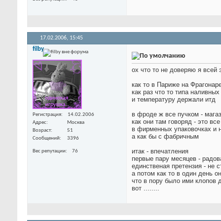
17.02.2006,
15:45
filby
ох что то не доверяю я всей
как то в Париже на Фрагонар
как раз что то типа наливны
и температуру держали итд
в фроде ж все пучком - мага
Регистрация
14.02.2006
как они там говоряд - это вс
Адрес
Москва
в фирменных упаковочках и 
Возраст
51
а как бы с фабричным
Сообщений
3396
итак - впечатления
Вес репутации
76
первые пару месяцев - радов
единственая претензия - не с
а потом как то в один день он
что в пору было ими клопов 
вот ........