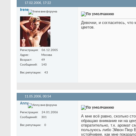
17.02.2006,
17:22
Irene
Девочки, и согласитесь, чт
цветов.
Регистрация
06.12.2005
Адрес
Москва
Возраст
49
Сообщений
140
Вес репутации
43
11.05.2006,
00:54
Anny
Регистрация
24.01.2006
А мне всё равно, сколько ст
Сообщений
301
обращаю внимание ни на цену,
отвратительно, т.к. аромат 
Вес репутации
0
пользуюсь либо Эйвон Пюр 
устойчивее, как мне показал