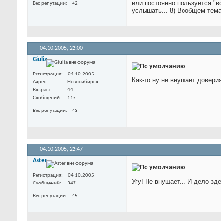
или постоянно пользуется "в
Вес репутации
42
услышать... 8) Вообщем тем
04.10.2005,
22:00
Giulia
Регистрация
04.10.2005
Как-то ну не внушает довери
Адрес
Новосибирск
Возраст
44
Сообщений
115
Вес репутации
43
04.10.2005,
22:47
Aster
Регистрация
04.10.2005
Угу! Не внушает... И дело зде
Сообщений
347
Вес репутации
45