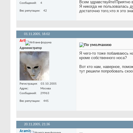
Всем здравствуйте!Приятно 
Сообщений
4
Я никогда не пользовалась д
достаточно того,что я это з
Вес репутации
42
01.11.2005,
16:02
Arti
Администратор
Я чего-то тоже побаиваюсь н
кроме собственного носа?
Вот кто нам, наверное, помо
тут решили попробовать скоо
Регистрация
03.10.2005
Адрес
Москва
Сообщений
29963
Вес репутации
445
20.11.2005,
21:36
Aramis