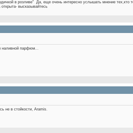
одичкой в розливе"
Да, еще очень интересно услышать мнение тех,кто т
а открыта- высказывайтесь
я наливной парфюм...
сь не в стойкости, Aramis.